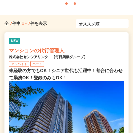
7
1
-
7
全
件中
件を表示
NEW
マンションの代行管理人
株式会社センシアリンク 【毎日興業グループ】
アルバイト
パート
未経験の方でもOK！シニア世代も活躍中！都合に合わせ
て勤務OK！登録のみもOK！