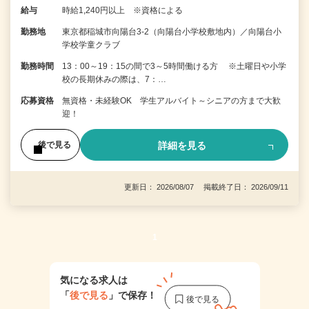
給与
時給1,240円以上 ※資格による
勤務地
東京都稲城市向陽台3-2（向陽台小学校敷地内）／向陽台小
学校学童クラブ
勤務時間
13：00～19：15の間で3～5時間働ける方 ※土曜日や小学
校の長期休みの際は、7：…
応募資格
無資格・未経験OK 学生アルバイト～シニアの方まで大歓
迎！
詳細を見る
後で見る
更新日： 2026/08/07 掲載終了日： 2026/09/11
1
気になる求人は
「
後で見る
」で保存！