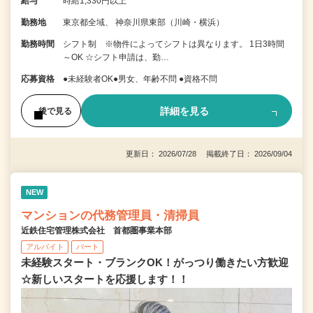
給与
時給1,330円以上
勤務地
東京都全域、 神奈川県東部（川崎・横浜）
勤務時間
シフト制 ※物件によってシフトは異なります。 1日3時間
～OK ☆シフト申請は、勤…
応募資格
●未経験者OK●男女、年齢不問 ●資格不問
詳細を見る
後で見る
更新日： 2026/07/28 掲載終了日： 2026/09/04
NEW
マンションの代務管理員・清掃員
近鉄住宅管理株式会社 首都圏事業本部
アルバイト
パート
未経験スタート・ブランクOK！がっつり働きたい方歓迎
☆新しいスタートを応援します！！