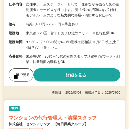
仕事内容
居住中ホームステージャーとして「住みながら売るための空
間演出」サービスを行います。 売主様のお部屋のお片付け、
モデルルームのような魅力的な部屋へ演出するお仕事で…
給与
時給1,400円～2,200円＋手当あり
勤務地
東京都（23区・都下）および近郊エリア ※直行直帰OK
勤務時間
9：30～17：00の間で4～6H勤務で応相談 ※月8日以上(土日
4日含む) （例） ・…
応募資格
未経験OK！20代～40代の女性スタッフ活躍中♪Wワーク・副
業・扶養範囲内勤務もOK！
詳細を見る
後で見る
更新日： 2026/03/04 掲載終了日： 2026/09/30
NEW
マンションの代行管理人・清掃スタッフ
株式会社 センシアリンク 【毎日興業グループ】