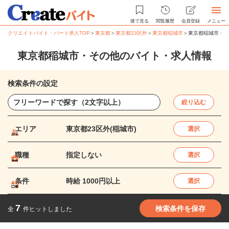
後で見る
閲覧履歴
会員登録
メニュー
クリエイトバイト・パート求人TOP
＞
東京都
＞
東京都23区外
＞
東京都稲城市
＞
東京都稲城市・そ
東京都稲城市・その他のバイト・求人情報
検索条件の設定
絞り込む
エリア
東京都23区外(稲城市)
選択
職種
指定しない
選択
条件
時給 1000円以上
選択
7
検索条件を保存
全
件ヒットしました