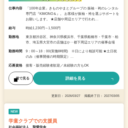
仕事内容
「100年企業」きものやまとグループの 振袖・袴のレンタル
専門店『KIMONO＆』。 お客様が振袖・袴を選ぶサポートを
お願いします。 ★店舗や周辺エリアで行われ…
給与
時給1,230円～1,500円
勤務地
東京都渋谷区、神奈川県横浜市、千葉県船橋市・千葉市・柏
市、埼玉県大宮市の店舗ほか・都下周辺エリアの催事会場
勤務時間
9：00～18：00(実働8時間) ※日により相談可能 ★土日祝
のみ（催事開催の時期限定）…
応募資格
接客・販売経験者歓迎／未経験の方もOK
詳細を見る
後で見る
更新日： 2026/03/27 掲載終了日： 2027/03/05
NEW
学童クラブでの支援員
社会福祉法人 聖愛学舎