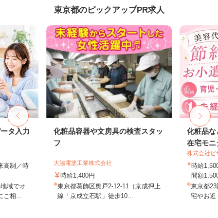
東京都のピックアップPR求人
データ入力
化粧品容器や文房具の検査スタッ
化粧品な
フ
在宅モニ
株式会社ビ
大脇電塗工業株式会社
出来高制／時
時給1,
時給1,400円
間額1,500
の地域でオ
東京都葛飾区奥戸2-12-11（京成押上
東京都2
相...
線「京成立石駅」徒歩10...
宅やお近