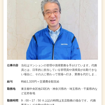
仕事内容
当社はマンションの管理や清掃業務を手がけています。代務
員とは、日常的に担当している管理員や清掃員が出勤できな
い場合に、その人に替わって現場へ行き、業務を代行しま…
給与
時給1,320円＋交通費全額支給
勤務地
東京都中央区他23区内・神奈川県内・埼玉県内・千葉県内な
ど近郊各地
勤務時間
9：00～17：50 ※上記の時間は支店勤務の場合です。 代務
要員として出勤の場合は各…