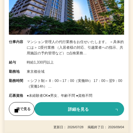
仕事内容
マンション管理人の代行業務をお任せいたします。 ＜具体的
には＞ □受付業務 （入居者様の対応、引越業者への指示、共
用施設の予約管理など） □点検業務…
給与
時給1,330円以上
勤務地
東京都全域
勤務時間
＜シフト制＞ 8：00～17：00（実働8h） 17：00～翌9：00
（実働14h） …
応募資格
●未経験者OK●男女、年齢不問 ●資格不問
詳細を見る
後で見る
更新日： 2026/07/28 掲載終了日： 2026/09/04