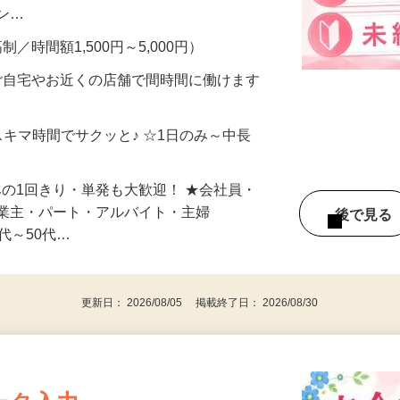
、美容モニターで解決できます♪ 気になる
メン…
制／時間額1,500円～5,000円）
ご自宅やお近くの店舗で間時間に働けます
スキマ時間でサクッと♪ ☆1日のみ～中長
みの1回きり・単発も大歓迎！ ★会社員・
事業主・パート・アルバイト・主婦
後で見
代～50代…
更新日： 2026/08/05 掲載終了日： 2026/08/30