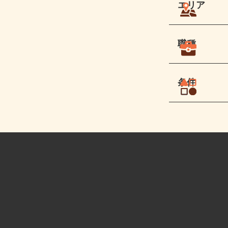
エリア
職種
条件