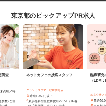
東京都のピックアップPR求人
宅調査
ネットカフェの接客スタッフ
臨床研
（LDM：
グランカスタマ 歌舞伎町店
全出来高制／時
株式会社
時給1,350円以上
日給20