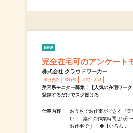
◎未経験者大歓迎！ ◎20代
◎年齢不問
NEW
完全在宅可のアンケート
株式会社 クラウドワーカー
業務委託
登録制
在宅・内職
美容系モニター募集！【人気の在宅ワーク
登録するだけでスグ働ける
仕事内容
おうちでお仕事ができる『