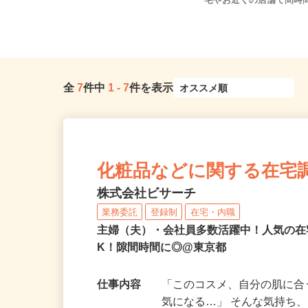
東京都23区内等 ◆勤
東京都内各所 ※直行直帰
宅やお近くの店舗で間時間
全
7
件中
1
-
7
件を表示
化粧品などに関する在宅
株式会社ビサーチ
業務委託
登録制
在宅・内職
主婦（夫）・会社員多数活躍中！人気の在
K！隙間時間に◎@東京都
仕事内容
「このコスメ、自分の肌に