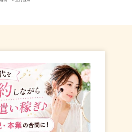
東京都23区内等 ◆勤務地多数♪ご自
都内各所 ※直行直帰
宅やお近くの店舗で間時間に働...