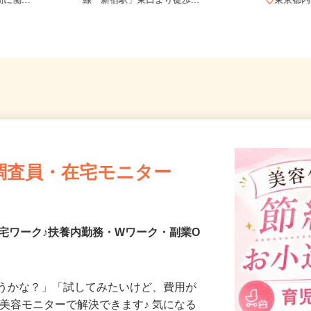
務地多数♪ご自
東京都新宿区歌舞伎町2-37-1（JR各
に働...
線「新宿駅」東口より徒歩...
東京
調査員・在宅モニター
宅ワーク♪扶養内勤務・Wワーク・副業O
合うかな？」「試してみたいけど、費用が