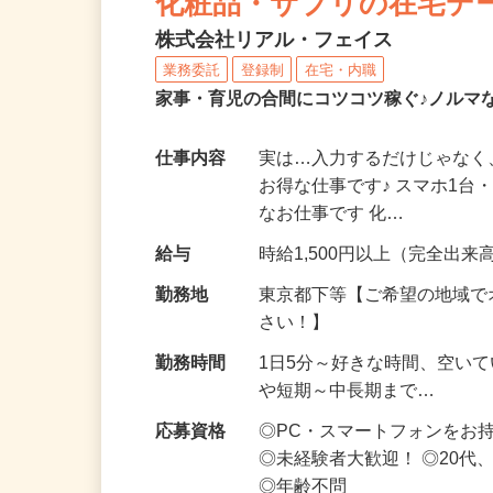
化粧品・サプリの在宅デ
株式会社リアル・フェイス
業務委託
登録制
在宅・内職
家事・育児の合間にコツコツ稼ぐ♪ノルマ
仕事内容
実は…入力するだけじゃなく
お得な仕事です♪ スマホ1台
なお仕事です 化…
給与
時給1,500円以上（完全出来高
勤務地
東京都下等【ご希望の地域で
さい！】
勤務時間
1日5分～好きな時間、空い
や短期～中長期まで…
応募資格
◎PC・スマートフォンをお