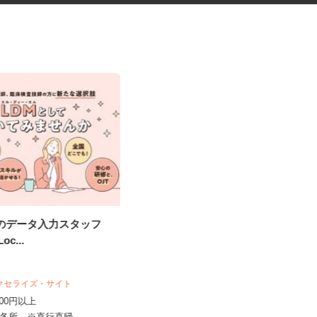
究のデータ入力スタッフ
化粧品などに関する在宅調査
Loc...
員・在宅モニター
株式会社ビサーチ
時給1,500円以上（完全出来高制／時
アクセライズ・サイト
間額1,500円～5,00...
,000円以上