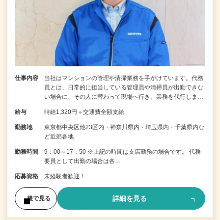
仕事内容
当社はマンションの管理や清掃業務を手がけています。代務
員とは、日常的に担当している管理員や清掃員が出勤できな
い場合に、その人に替わって現場へ行き、業務を代行しま…
給与
時給1,320円＋交通費全額支給
勤務地
東京都中央区他23区内・神奈川県内・埼玉県内・千葉県内な
ど近郊各地
勤務時間
9：00～17：50 ※上記の時間は支店勤務の場合です。 代務
要員として出勤の場合は各…
応募資格
未経験者歓迎！
詳細を見る
後で見る