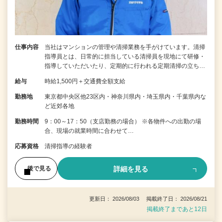
仕事内容
当社はマンションの管理や清掃業務を手がけています。清掃
指導員とは、日常的に担当している清掃員を現地にて研修・
指導していただいたり、定期的に行われる定期清掃の立ち…
給与
時給1,500円＋交通費全額支給
勤務地
東京都中央区他23区内・神奈川県内・埼玉県内・千葉県内な
ど近郊各地
勤務時間
9：00～17：50（支店勤務の場合） ※各物件への出勤の場
合、現場の就業時間に合わせて…
応募資格
清掃指導の経験者
詳細を見る
後で見る
更新日： 2026/08/03 掲載終了日： 2026/08/21
掲載終了まであと12日