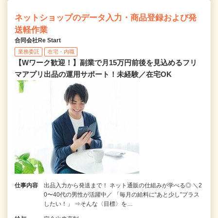
ネットショップのデータ入力・商品登録および発
送軽作業
合同会社Re Start
業務委託
在宅・内職
【Wワーク歓迎！】副業で月15万円前後を見込めるフリ
マアプリ出品の運用サポート！未経験／在宅OK
仕事内容
出品入力から発送まで！ ネット通販の仕組みが学べる◎ ＼2
0〜40代の男性が活躍中／ 「毎月の給料に“あと少し”プラス
したい！」 ⇒そんな〈目標〉を…