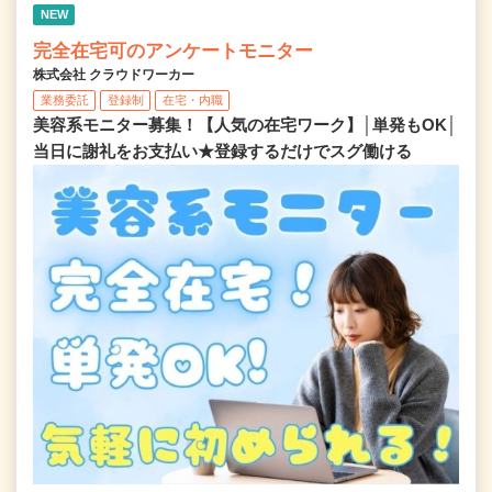
NEW
完全在宅可のアンケートモニター
株式会社 クラウドワーカー
業務委託
登録制
在宅・内職
美容系モニター募集！【人気の在宅ワーク】│単発もOK│
当日に謝礼をお支払い★登録するだけでスグ働ける