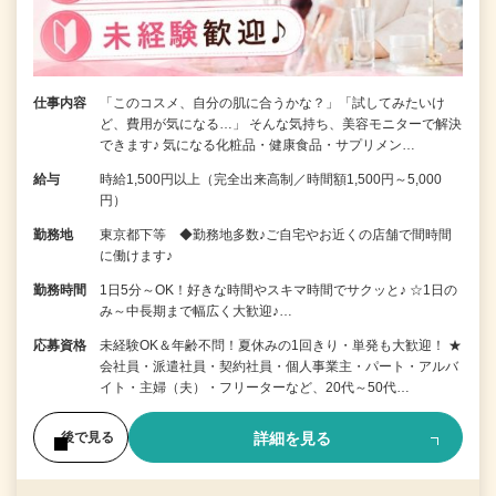
仕事内容
「このコスメ、自分の肌に合うかな？」「試してみたいけ
ど、費用が気になる…」 そんな気持ち、美容モニターで解決
できます♪ 気になる化粧品・健康食品・サプリメン…
給与
時給1,500円以上（完全出来高制／時間額1,500円～5,000
円）
勤務地
東京都下等 ◆勤務地多数♪ご自宅やお近くの店舗で間時間
に働けます♪
勤務時間
1日5分～OK！好きな時間やスキマ時間でサクッと♪ ☆1日の
み～中長期まで幅広く大歓迎♪…
応募資格
未経験OK＆年齢不問！夏休みの1回きり・単発も大歓迎！ ★
会社員・派遣社員・契約社員・個人事業主・パート・アルバ
イト・主婦（夫）・フリーターなど、20代～50代…
詳細を見る
後で見る