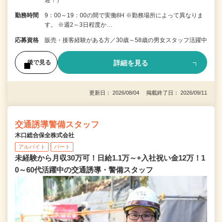
勤務時間
9：00～19：00の間で実働8H ※勤務場所によって異なりま
す。 ※週2～3日程度か…
応募資格
販売・接客経験がある方／30歳～58歳の男女スタッフ活躍中
詳細を見る
後で見る
更新日： 2026/08/04 掲載終了日： 2026/09/11
交通誘導警備スタッフ
木口総合保全株式会社
アルバイト
パート
未経験から月収30万可！日給1.1万～+入社祝い金12万！1
0～60代活躍中の交通誘導・警備スタッフ