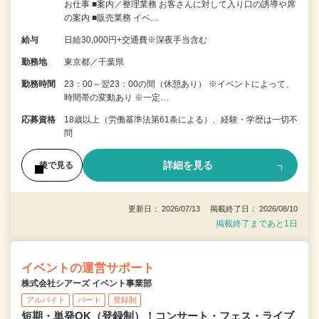
お仕事 ■案内／整理業務 お客さんに対して入り口の誘導や席
の案内 ■販売業務 イベ…
給与
日給30,000円+交通費※深夜手当含む
勤務地
東京都／千葉県
勤務時間
23：00～翌23：00の間（休憩あり） ※イベントによって、
時間帯の変動あり ※一定…
応募資格
18歳以上（労働基準法第61条による）、経験・学歴は一切不
問
詳細を見る
後で見る
更新日： 2026/07/13 掲載終了日： 2026/08/10
掲載終了まであと1日
イベントの運営サポート
株式会社シアーズ イベント事業部
アルバイト
パート
登録制
短期・単発OK（登録制）！コンサート・フェス・ライブ