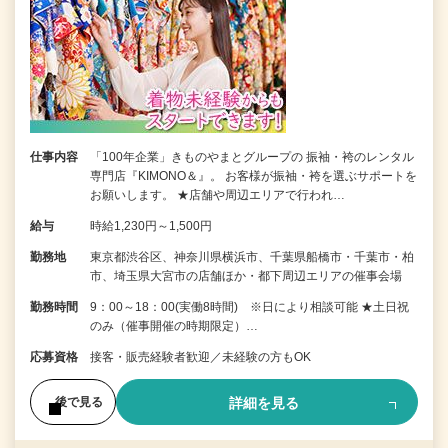
仕事内容
「100年企業」きものやまとグループの 振袖・袴のレンタル
専門店『KIMONO＆』。 お客様が振袖・袴を選ぶサポートを
お願いします。 ★店舗や周辺エリアで行われ…
給与
時給1,230円～1,500円
勤務地
東京都渋谷区、神奈川県横浜市、千葉県船橋市・千葉市・柏
市、埼玉県大宮市の店舗ほか・都下周辺エリアの催事会場
勤務時間
9：00～18：00(実働8時間) ※日により相談可能 ★土日祝
のみ（催事開催の時期限定）…
応募資格
接客・販売経験者歓迎／未経験の方もOK
詳細を見る
後で見る