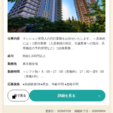
仕事内容
マンション管理人の代行業務をお任せいたします。 ＜具体的
には＞ □受付業務 （入居者様の対応、引越業者への指示、共
用施設の予約管理など） □点検業務…
給与
時給1,330円以上
勤務地
東京都全域
勤務時間
＜シフト制＞ 8：00～17：00（実働8h） 17：00～翌9：00
（実働14h） …
応募資格
●未経験者OK●男女、年齢不問 ●資格不問
詳細を見る
後で見る
更新日： 2026/07/28 掲載終了日： 2026/09/04