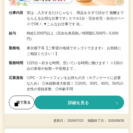
仕事内容
実は…入力するだけじゃなく、商品をタダで試せて 報酬まで
もらえるお得な仕事です♪ スマホ1台・完全在宅・自分のペー
スでOK！ ▼こんなお仕事です 化…
給与
時給1,500円以上（完全出来高制／時間額1,500円～5,000
円）
勤務地
東京都下等【ご希望の地域でオシゴトできます♪ お気軽に
ご相談ください！】
勤務時間
1日5分～好きな時間、空いている時間に働けます！ ☆1回の
みの単発や短期～中長期まで…
応募資格
◎PC・スマートフォンをお持ちの方（※アンケートに必要
なため） ◎未経験者大歓迎！ ◎20代、30代、40代、50代の
女性の登録多数 ◎年齢不問
詳細を見る
後で見る
更新日： 2026/07/23 掲載終了日： 2026/08/30