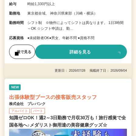
給与
時給1,330円以上
勤務地
東京都全域、 神奈川県東部（川崎・横浜）
勤務時間
シフト制 ※物件によってシフトは異なります。 1日3時間
～OK ☆シフト申請は、勤…
応募資格
●未経験者OK●男女、年齢不問 ●資格不問
詳細を見る
後で見る
更新日： 2026/07/28 掲載終了日： 2026/09/04
NEW
出張体験型ブースの接客販売スタッフ
株式会社 プレバンク
アルバイト
パート
知識ゼロOK！週2～3日勤務で月収30万も！旅行感覚で全
国各地へ♪メダリスト御用達の美容健康グッズ☆