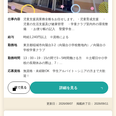
仕事内容
児童支援員業務全般をお任せします。 ・児童育成支援 ・
児童の生活支援及び健康管理 ・学童クラブ室内外の環境整
備 ・お便り帳の記入 聖愛学舎…
給与
時給1,240円以上 ※資格による
勤務地
東京都稲城市向陽台3-2（向陽台小学校敷地内）／向陽台小
学校学童クラブ
勤務時間
13：00～19：15の間で3～5時間働ける方 ※土曜日や小学
校の長期休みの際は、7：…
応募資格
無資格・未経験OK 学生アルバイト～シニアの方まで大歓
迎！
詳細を見る
後で見る
更新日： 2026/08/07 掲載終了日： 2026/09/11