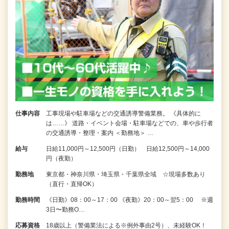
仕事内容
工事現場や駐車場などの交通誘導警備業務。 《具体的に
は……》 道路・イベント会場・駐車場などでの、車や歩行者
の交通誘導・整理・案内 ＜勤務地＞ …
給与
日給11,000円～12,500円（日勤） 日給12,500円～14,000
円（夜勤）
勤務地
東京都・神奈川県・埼玉県・千葉県全域 ☆現場多数あり
（直行・直帰OK）
勤務時間
《日勤》08：00～17：00 《夜勤》20：00～翌5：00 ※週
3日〜勤務O…
応募資格
18歳以上（警備業法による※例外事由2号）、未経験OK！