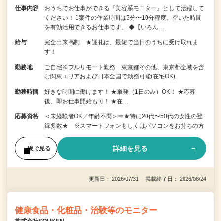
仕事内容
おうちでお仕事ができる『美容系モニター』として活躍して
ください！ 1案件の作業時間は5分〜10分程度。空いた時間
を有効活用できるお仕事です。 ◆【いろん…
給与
完全出来高制 ★謝礼は、最短で当日のうちに受け取れま
す！
勤務地
ご自宅※フルリモート勤務 東京都その他、東京都全域を含
む関東エリアおよび日本全国で勤務可能(在宅OK)
勤務時間
好きな時間に働けます！ ★単発（1日のみ）OK！ ★応募
後、即お仕事開始も可！ ★在…
応募資格
＜未経験者OK／年齢不問＞⇒★特に20代〜50代の女性の登
録多数★ ※スマートフォンもしくはパソコンをお持ちの方
詳細を見る
後で見る
更新日： 2026/07/31 掲載終了日： 2026/08/24
健康食品・化粧品・治験等のモニター
株式会社SOUKEN