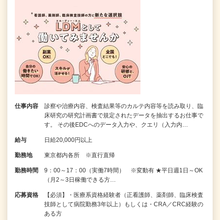
仕事内容
診察や治療内容、検査結果等のカルテ内容等を読み取り、臨
床研究の研究計画書で規定されたデータを抽出するお仕事で
す。 その後EDCへのデータ入力や、クエリ（入力内…
給与
日給20,000円以上
勤務地
東京都内各所 ※直行直帰
勤務時間
9：00～17：00（実働7時間） ※変動有 ★平日週1日～OK
（月2～3日稼働できる方…
応募資格
【必須】・医療系資格経験者（正看護師、薬剤師、臨床検査
技師として病院勤務3年以上）もしくは・CRA／CRC経験の
ある方