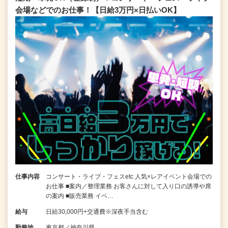
会場などでのお仕事！【日給3万円×日払いOK】
仕事内容
コンサート・ライブ・フェスetc 人気×レアイベント会場での
お仕事 ■案内／整理業務 お客さんに対して入り口の誘導や席
の案内 ■販売業務 イベ…
給与
日給30,000円+交通費※深夜手当含む
勤務地
東京都／神奈川県