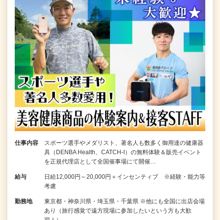
仕事内容
スポーツ選手やメダリスト、著名人も数多く御用達の健康器
具（DENBA Health、CATCH-I）の無料体験＆販売イベント
を正規代理店として全国催事場にて開催…
給与
日給12,000円～20,000円＋インセンティブ ※経験・能力等
考慮
勤務地
東京都・神奈川県・埼玉県・千葉県 ※他にも全国に出店会場
あり（旅行感覚で遠方現場に参加したいという方も大歓
迎！）