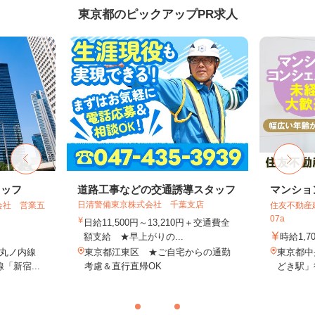
東京都のピックアップPR求人
タッフ
道路工事などの交通誘導スタッフ
マンショ
日清警備東京株式会社 千葉支店
会社 営業五
住友不動産建
07a
日給11,500円～13,210円＋交通費全
額支給 ★早上がりの...
時給1,7
丸ノ内線
東京都江東区 ★ご自宅からの通勤
東京都中
「新宿...
考慮＆直行直帰OK
どき駅」