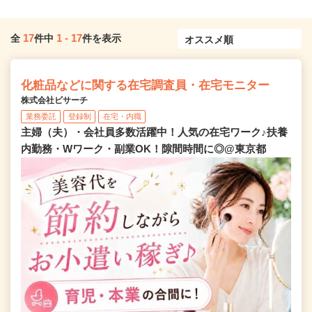
17
1
-
17
全
件中
件を表示
化粧品などに関する在宅調査員・在宅モニター
株式会社ビサーチ
業務委託
登録制
在宅・内職
主婦（夫）・会社員多数活躍中！人気の在宅ワーク♪扶養
内勤務・Wワーク・副業OK！隙間時間に◎@東京都