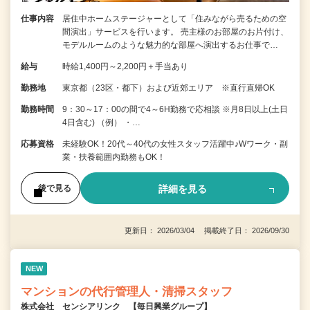
仕事内容
居住中ホームステージャーとして「住みながら売るための空
間演出」サービスを行います。 売主様のお部屋のお片付け、
モデルルームのような魅力的な部屋へ演出するお仕事で…
給与
時給1,400円～2,200円＋手当あり
勤務地
東京都（23区・都下）および近郊エリア ※直行直帰OK
勤務時間
9：30～17：00の間で4～6H勤務で応相談 ※月8日以上(土日
4日含む) （例） ・…
応募資格
未経験OK！20代～40代の女性スタッフ活躍中♪Wワーク・副
業・扶養範囲内勤務もOK！
詳細を見る
後で見る
更新日： 2026/03/04 掲載終了日： 2026/09/30
NEW
マンションの代行管理人・清掃スタッフ
株式会社 センシアリンク 【毎日興業グループ】