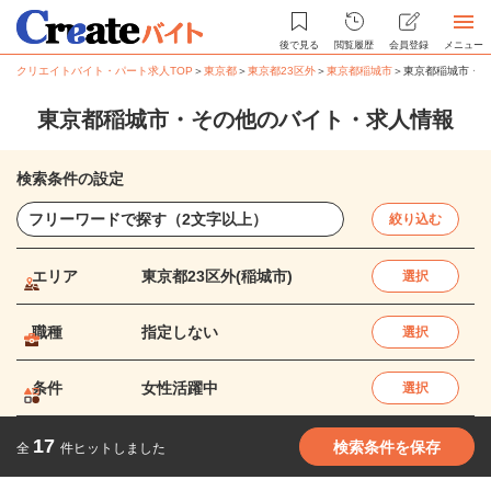
後で見る
閲覧履歴
会員登録
メニュー
クリエイトバイト・パート求人TOP
＞
東京都
＞
東京都23区外
＞
東京都稲城市
＞
東京都稲城市・そ
東京都稲城市・その他のバイト・求人情報
検索条件の設定
絞り込む
エリア
東京都23区外(稲城市)
選択
職種
指定しない
選択
条件
女性活躍中
選択
17
検索条件を保存
全
件ヒットしました