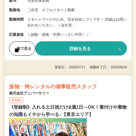
給与
完全出来高制
勤務地
ご自宅 ※フルリモート勤務
勤務時間
リモートワークのため、完全自由シフトです！ 詳細はお問い
合わせください。 ＜会社営…
応募資格
＼経験・資格・学歴いっさい不問！／
詳細を見る
後で見る
更新日： 2026/07/17 掲載終了日： 2026/08/26
振袖・袴レンタルの催事販売スタッフ
株式会社アニバーサリー
登録制
《登録制》入れる土日祝だけ&週1日～OK！着付けや着物
の知識もイチから学べる♪【東京エリア】