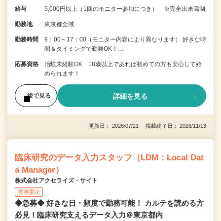
給与
5,000円以上（1回のモニター参加につき） ※完全出来高制
勤務地
東京都全域
勤務時間
9：00～17：00（モニター内容により異なります） 好きな時
間＆タイミングで勤務OK！…
応募資格
治験未経験OK 18歳以上であれば初めての方も安心して始
められます！
詳細を見る
後で見る
更新日： 2026/07/21 掲載終了日： 2026/11/13
臨床研究のデータ入力スタッフ（LDM：Local Dat
a Manager）
株式会社アクセライズ・サイト
業務委託
◆急募◆ 好きな日・頻度で勤務可能！ カルテを読める方
必見！臨床研究支えるデータ入力＠東京都内