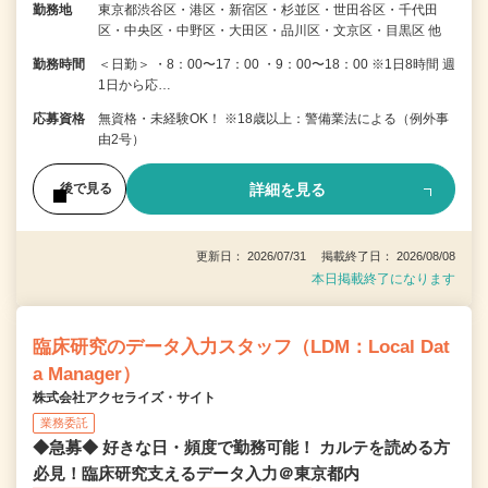
勤務地
東京都渋谷区・港区・新宿区・杉並区・世田谷区・千代田
区・中央区・中野区・大田区・品川区・文京区・目黒区 他
勤務時間
＜日勤＞ ・8：00〜17：00 ・9：00〜18：00 ※1日8時間 週
1日から応…
応募資格
無資格・未経験OK！ ※18歳以上：警備業法による（例外事
由2号）
詳細を見る
後で見る
更新日： 2026/07/31 掲載終了日： 2026/08/08
本日掲載終了になります
臨床研究のデータ入力スタッフ（LDM：Local Dat
a Manager）
株式会社アクセライズ・サイト
業務委託
◆急募◆ 好きな日・頻度で勤務可能！ カルテを読める方
必見！臨床研究支えるデータ入力＠東京都内