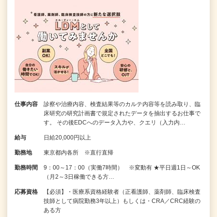
仕事内容
診察や治療内容、検査結果等のカルテ内容等を読み取り、臨
床研究の研究計画書で規定されたデータを抽出するお仕事で
す。 その後EDCへのデータ入力や、クエリ（入力内…
給与
日給20,000円以上
勤務地
東京都内各所 ※直行直帰
勤務時間
9：00～17：00（実働7時間） ※変動有 ★平日週1日～OK
（月2～3日稼働できる方…
応募資格
【必須】・医療系資格経験者（正看護師、薬剤師、臨床検査
技師として病院勤務3年以上）もしくは・CRA／CRC経験の
ある方