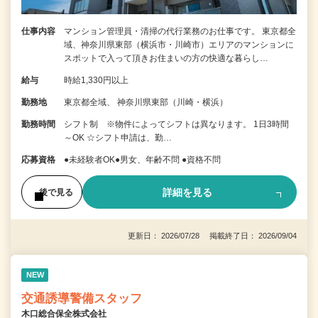
仕事内容
マンション管理員・清掃の代行業務のお仕事です。 東京都全
域、神奈川県東部（横浜市・川崎市）エリアのマンションに
スポットで入って頂きお住まいの方の快適な暮らし…
給与
時給1,330円以上
勤務地
東京都全域、 神奈川県東部（川崎・横浜）
勤務時間
シフト制 ※物件によってシフトは異なります。 1日3時間
～OK ☆シフト申請は、勤…
応募資格
●未経験者OK●男女、年齢不問 ●資格不問
詳細を見る
後で見る
更新日： 2026/07/28 掲載終了日： 2026/09/04
NEW
交通誘導警備スタッフ
木口総合保全株式会社