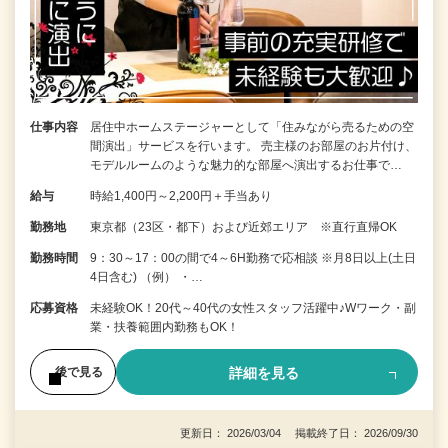
仕事内容
居住中ホームステージャーとして「住みながら売るための空
間演出」サービスを行います。 売主様のお部屋のお片付け、
モデルルームのような魅力的な部屋へ演出するお仕事で…
給与
時給1,400円～2,200円＋手当あり
勤務地
東京都（23区・都下）および近郊エリア ※直行直帰OK
勤務時間
9：30～17：00の間で4～6H勤務で応相談 ※月8日以上(土日
4日含む) （例） ・…
応募資格
未経験OK！20代～40代の女性スタッフ活躍中♪Wワーク・副
業・扶養範囲内勤務もOK！
詳細を見る
後で見る
更新日： 2026/03/04 掲載終了日： 2026/09/30