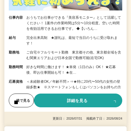
仕事内容
おうちでお仕事ができる『美容系モニター』として活躍して
ください！ 1案件の作業時間は5分〜10分程度。空いた時間
を有効活用できるお仕事です。 ◆【いろん…
給与
完全出来高制 ★謝礼は、最短で当日のうちに受け取れま
す！
勤務地
ご自宅※フルリモート勤務 東京都その他、東京都全域を含
む関東エリアおよび日本全国で勤務可能(在宅OK)
勤務時間
好きな時間に働けます！ ★単発（1日のみ）OK！ ★応募
後、即お仕事開始も可！ ★在…
応募資格
＜未経験者OK／年齢不問＞⇒★特に20代〜50代の女性の登
録多数★ ※スマートフォンもしくはパソコンをお持ちの方
詳細を見る
後で見る
更新日： 2026/07/31 掲載終了日： 2026/08/24