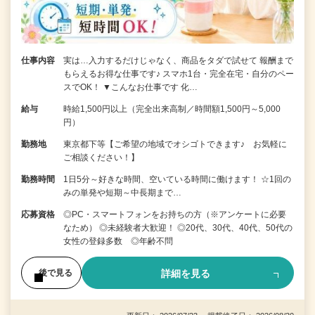
仕事内容
実は…入力するだけじゃなく、商品をタダで試せて 報酬まで
もらえるお得な仕事です♪ スマホ1台・完全在宅・自分のペー
スでOK！ ▼こんなお仕事です 化…
給与
時給1,500円以上（完全出来高制／時間額1,500円～5,000
円）
勤務地
東京都下等【ご希望の地域でオシゴトできます♪ お気軽に
ご相談ください！】
勤務時間
1日5分～好きな時間、空いている時間に働けます！ ☆1回の
みの単発や短期～中長期まで…
応募資格
◎PC・スマートフォンをお持ちの方（※アンケートに必要
なため） ◎未経験者大歓迎！ ◎20代、30代、40代、50代の
女性の登録多数 ◎年齢不問
詳細を見る
後で見る