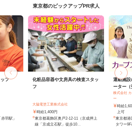
東京都のピックアップPR求人
タッフ
化粧品容器や文房具の検査スタッ
運動施設
フ
ーター（受
株式会社 
ー
大脇電塗工業株式会社
時給1,
時給1,400円
上可
「赤羽駅」
東京都葛飾区奥戸2-12-11（京成押上
東京都港
線「京成立石駅」徒歩10...
タワー9F