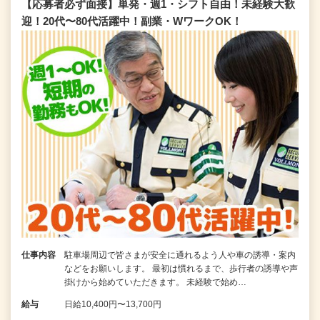
【応募者必ず面接】単発・週1・シフト自由！未経験大歓
迎！20代〜80代活躍中！副業・WワークOK！
仕事内容
駐車場周辺で皆さまが安全に通れるよう人や車の誘導・案内
などをお願いします。 最初は慣れるまで、歩行者の誘導や声
掛けから始めていただきます。 未経験で始め…
給与
日給10,400円〜13,700円