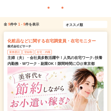
9
1
-
9
全
件中
件を表示
化粧品などに関する在宅調査員・在宅モニター
株式会社ビサーチ
業務委託
登録制
在宅・内職
主婦（夫）・会社員多数活躍中！人気の在宅ワーク♪扶養
内勤務・Wワーク・副業OK！隙間時間に◎@東京都