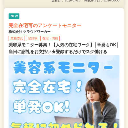
更新日： 2026/07/23 掲載終了日： 2026/08/30
NEW
完全在宅可のアンケートモニター
株式会社 クラウドワーカー
業務委託
登録制
在宅・内職
美容系モニター募集！【人気の在宅ワーク】│単発もOK│
当日に謝礼をお支払い★登録するだけでスグ働ける