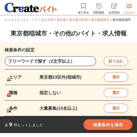
後で見る
閲覧履歴
会員登録
メニュー
クリエイトバイト・パート求人TOP
＞
東京都
＞
東京都23区外
＞
東京都稲城市
＞
東京都稲城市・そ
東京都稲城市・その他のバイト・求人情報
検索条件の設定
絞り込む
エリア
東京都23区外(稲城市)
選択
職種
指定しない
選択
条件
大量募集(10名以上)
選択
9
検索条件を保存
全
件ヒットしました