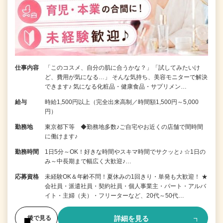
仕事内容
「このコスメ、自分の肌に合うかな？」「試してみたいけ
ど、費用が気になる…」 そんな気持ち、美容モニターで解決
できます♪ 気になる化粧品・健康食品・サプリメン…
給与
時給1,500円以上（完全出来高制／時間額1,500円～5,000
円）
勤務地
東京都下等 ◆勤務地多数♪ご自宅やお近くの店舗で間時間
に働けます♪
勤務時間
1日5分～OK！好きな時間やスキマ時間でサクッと♪ ☆1日の
み～中長期まで幅広く大歓迎♪…
応募資格
未経験OK＆年齢不問！夏休みの1回きり・単発も大歓迎！ ★
会社員・派遣社員・契約社員・個人事業主・パート・アルバ
イト・主婦（夫）・フリーターなど、20代～50代…
詳細を見る
後で見る