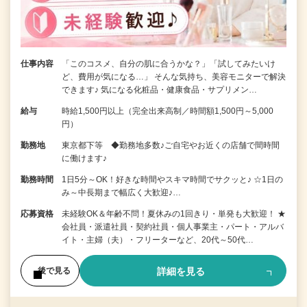
仕事内容
「このコスメ、自分の肌に合うかな？」「試してみたいけ
ど、費用が気になる…」 そんな気持ち、美容モニターで解決
できます♪ 気になる化粧品・健康食品・サプリメン…
給与
時給1,500円以上（完全出来高制／時間額1,500円～5,000
円）
勤務地
東京都下等 ◆勤務地多数♪ご自宅やお近くの店舗で間時間
に働けます♪
勤務時間
1日5分～OK！好きな時間やスキマ時間でサクッと♪ ☆1日の
み～中長期まで幅広く大歓迎♪…
応募資格
未経験OK＆年齢不問！夏休みの1回きり・単発も大歓迎！ ★
会社員・派遣社員・契約社員・個人事業主・パート・アルバ
イト・主婦（夫）・フリーターなど、20代～50代…
詳細を見る
後で見る