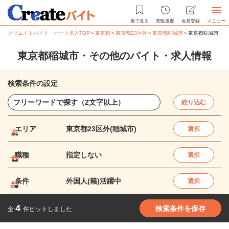
後で見る
閲覧履歴
会員登録
メニュー
クリエイトバイト・パート求人TOP
＞
東京都
＞
東京都23区外
＞
東京都稲城市
＞
東京都稲城市・そ
東京都稲城市・その他のバイト・求人情報
検索条件の設定
絞り込む
エリア
東京都23区外(稲城市)
選択
職種
指定しない
選択
条件
外国人(籍)活躍中
選択
4
検索条件を保存
全
件ヒットしました