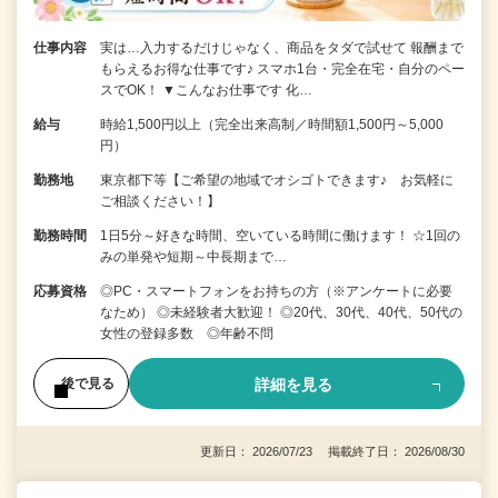
仕事内容
実は…入力するだけじゃなく、商品をタダで試せて 報酬まで
もらえるお得な仕事です♪ スマホ1台・完全在宅・自分のペー
スでOK！ ▼こんなお仕事です 化…
給与
時給1,500円以上（完全出来高制／時間額1,500円～5,000
円）
勤務地
東京都下等【ご希望の地域でオシゴトできます♪ お気軽に
ご相談ください！】
勤務時間
1日5分～好きな時間、空いている時間に働けます！ ☆1回の
みの単発や短期～中長期まで…
応募資格
◎PC・スマートフォンをお持ちの方（※アンケートに必要
なため） ◎未経験者大歓迎！ ◎20代、30代、40代、50代の
女性の登録多数 ◎年齢不問
詳細を見る
後で見る
更新日： 2026/07/23 掲載終了日： 2026/08/30