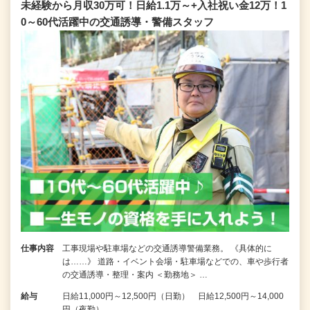
未経験から月収30万可！日給1.1万～+入社祝い金12万！1
0～60代活躍中の交通誘導・警備スタッフ
仕事内容
工事現場や駐車場などの交通誘導警備業務。 《具体的に
は……》 道路・イベント会場・駐車場などでの、車や歩行者
の交通誘導・整理・案内 ＜勤務地＞ …
給与
日給11,000円～12,500円（日勤） 日給12,500円～14,000
円（夜勤）