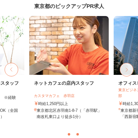
東京都のピックアップPR求人
務スタッフ
ネットカフェの店内スタッフ
オフィス
東京ビジネ
カスタマカフェ 赤羽店
部
以上 ※経験
時給1,250円以上
時給1,3
OK（全国
東京都北区赤羽南1-8-7（「赤羽駅」
東京都新
し）
南改札東口より徒歩1分）
「西新宿駅