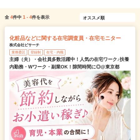
4
1
-
4
全
件中
件を表示
化粧品などに関する在宅調査員・在宅モニター
株式会社ビサーチ
業務委託
登録制
在宅・内職
主婦（夫）・会社員多数活躍中！人気の在宅ワーク♪扶養
内勤務・Wワーク・副業OK！隙間時間に◎@東京都