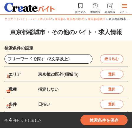
後で見る
閲覧履歴
会員登録
メニュー
クリエイトバイト・パート求人TOP
＞
東京都
＞
東京都23区外
＞
東京都稲城市
＞
東京都稲城市・そ
東京都稲城市・その他のバイト・求人情報
検索条件の設定
絞り込む
エリア
東京都23区外(稲城市)
選択
職種
指定しない
選択
条件
日払い
選択
4
検索条件を保存
全
件ヒットしました