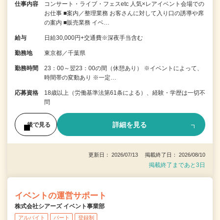
仕事内容
コンサート・ライブ・フェスetc 人気×レアイベント会場での
お仕事 ■案内／整理業務 お客さんに対して入り口の誘導や席
の案内 ■販売業務 イベ…
給与
日給30,000円+交通費※深夜手当含む
勤務地
東京都／千葉県
勤務時間
23：00～翌23：00の間（休憩あり） ※イベントによって、
時間帯の変動あり ※一定…
応募資格
18歳以上（労働基準法第61条による）、経験・学歴は一切不
問
詳細を見る
後で見る
更新日： 2026/07/13 掲載終了日： 2026/08/10
掲載終了まであと3日
イベントの運営サポート
株式会社シアーズ イベント事業部
アルバイト
パート
登録制