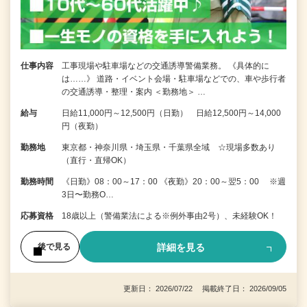
仕事内容
工事現場や駐車場などの交通誘導警備業務。 《具体的に
は……》 道路・イベント会場・駐車場などでの、車や歩行者
の交通誘導・整理・案内 ＜勤務地＞ …
給与
日給11,000円～12,500円（日勤） 日給12,500円～14,000
円（夜勤）
勤務地
東京都・神奈川県・埼玉県・千葉県全域 ☆現場多数あり
（直行・直帰OK）
勤務時間
《日勤》08：00～17：00 《夜勤》20：00～翌5：00 ※週
3日〜勤務O…
応募資格
18歳以上（警備業法による※例外事由2号）、未経験OK！
詳細を見る
後で見る
更新日： 2026/07/22 掲載終了日： 2026/09/05