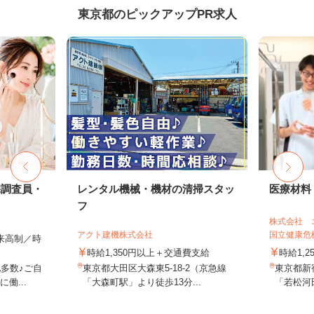
東京都のピックアップPR求人
宅調査員・
レンタル機械・機材の清掃スタッ
医療材料
フ
株式会社 
アクト建機株式会社
国立健康危機
出来高制／時
時給1,350円以上＋交通費支給
時給1,2
多数♪ご自
東京都大田区大森東5-18-2（京急線
東京都新
働...
「大森町駅」より徒歩13分...
「若松河