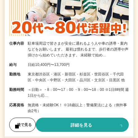
仕事内容
駐車場周辺で皆さまが安全に通れるよう人や車の誘導・案内
などをお願いします。 最初は慣れるまで、歩行者の誘導や声
掛けから始めていただきます。 未経験で始め…
給与
日給10,400円〜13,700円
勤務地
東京都渋谷区・港区・新宿区・杉並区・世田谷区・千代田
区・中央区・中野区・大田区・品川区・文京区・目黒区 他
勤務時間
＜日勤＞ ・8：00〜17：00 ・9：00〜18：00 ※1日8時間 週
1日から応…
応募資格
無資格・未経験OK！ ※18歳以上：警備業法による（例外事
由2号）
詳細を見る
後で見る