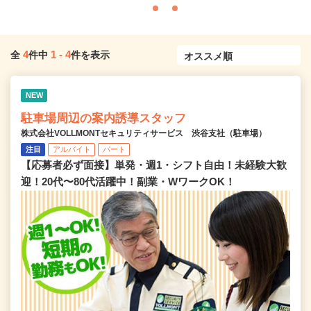
4
1
-
4
全
件中
件を表示
NEW
駐車場周辺の案内誘導スタッフ
株式会社VOLLMONTセキュリティサービス 渋谷支社（駐車場）
注目
アルバイト
パート
【応募者必ず面接】単発・週1・シフト自由！未経験大歓
迎！20代〜80代活躍中！副業・WワークOK！