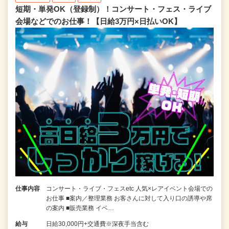
短期・単発OK（登録制）！コンサート・フェス・ライブ
会場などでのお仕事！【日給3万円×日払いOK】
仕事内容
コンサート・ライブ・フェスetc 人気×レアイベント会場での
お仕事 ■案内／整理業務 お客さんに対して入り口の誘導や席
の案内 ■販売業務 イベ…
給与
日給30,000円+交通費※深夜手当含む