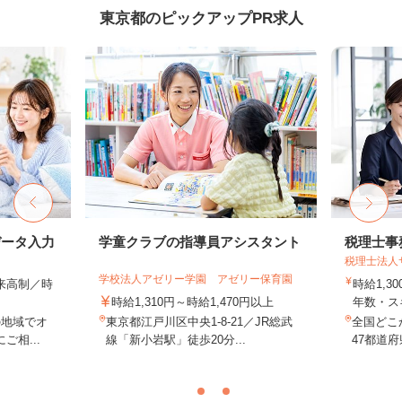
東京都のピックアップPR求人
データ入力
学童クラブの指導員アシスタント
税理士事
税理士法人
学校法人アゼリー学園 アゼリー保育園
出来高制／時
時給1,3
時給1,310円～時給1,470円以上
年数・ス
の地域でオ
東京都江戸川区中央1-8-21／JR総武
全国どこ
相...
線「新小岩駅」徒歩20分...
47都道