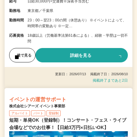
給与
日給30,000円+交通費※深夜手当含む
勤務地
東京都／千葉県
勤務時間
23：00～翌23：00の間（休憩あり） ※イベントによって、
時間帯の変動あり ※一定…
応募資格
18歳以上（労働基準法第61条による）、経験・学歴は一切不
問
詳細を見る
後で見る
更新日： 2026/07/13 掲載終了日： 2026/08/10
掲載終了まであと2日
イベントの運営サポート
株式会社シアーズ イベント事業部
アルバイト
パート
登録制
短期・単発OK（登録制）！コンサート・フェス・ライブ
会場などでのお仕事！【日給3万円×日払いOK】