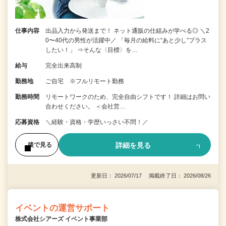
仕事内容
出品入力から発送まで！ ネット通販の仕組みが学べる◎ ＼2
0〜40代の男性が活躍中／ 「毎月の給料に“あと少し”プラス
したい！」 ⇒そんな〈目標〉を…
給与
完全出来高制
勤務地
ご自宅 ※フルリモート勤務
勤務時間
リモートワークのため、完全自由シフトです！ 詳細はお問い
合わせください。 ＜会社営…
応募資格
＼経験・資格・学歴いっさい不問！／
詳細を見る
後で見る
更新日： 2026/07/17 掲載終了日： 2026/08/26
イベントの運営サポート
株式会社シアーズ イベント事業部