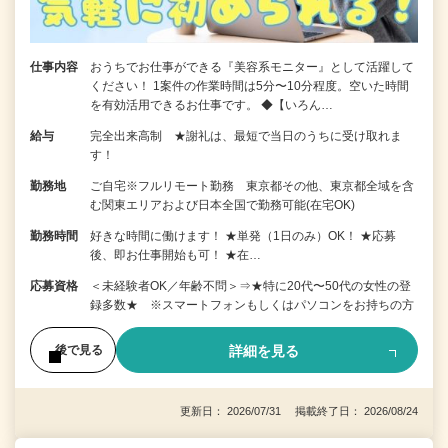
仕事内容
おうちでお仕事ができる『美容系モニター』として活躍して
ください！ 1案件の作業時間は5分〜10分程度。空いた時間
を有効活用できるお仕事です。 ◆【いろん…
給与
完全出来高制 ★謝礼は、最短で当日のうちに受け取れま
す！
勤務地
ご自宅※フルリモート勤務 東京都その他、東京都全域を含
む関東エリアおよび日本全国で勤務可能(在宅OK)
勤務時間
好きな時間に働けます！ ★単発（1日のみ）OK！ ★応募
後、即お仕事開始も可！ ★在…
応募資格
＜未経験者OK／年齢不問＞⇒★特に20代〜50代の女性の登
録多数★ ※スマートフォンもしくはパソコンをお持ちの方
詳細を見る
後で見る
更新日： 2026/07/31 掲載終了日： 2026/08/24