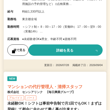
用施設の予約管理など） □点検業務…
給与
時給1,330円以上
勤務地
東京都全域
勤務時間
＜シフト制＞ 8：00～17：00（実働8h） 17：00～翌9：00
（実働14h） …
応募資格
●未経験者OK●男女、年齢不問 ●資格不問
詳細を見る
後で見る
更新日： 2026/07/28 掲載終了日： 2026/09/04
NEW
マンションの代行管理人・清掃スタッフ
株式会社 センシアリンク 【毎日興業グループ】
アルバイト
パート
未経験OK！シフトは事前申告制で月1回でもOK！まずは
登録して都合に合わせて働く事が出来ます♪