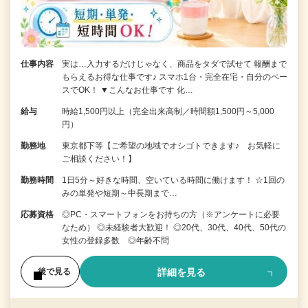
仕事内容
実は…入力するだけじゃなく、商品をタダで試せて 報酬まで
もらえるお得な仕事です♪ スマホ1台・完全在宅・自分のペー
スでOK！ ▼こんなお仕事です 化…
給与
時給1,500円以上（完全出来高制／時間額1,500円～5,000
円）
勤務地
東京都下等【ご希望の地域でオシゴトできます♪ お気軽に
ご相談ください！】
勤務時間
1日5分～好きな時間、空いている時間に働けます！ ☆1回の
みの単発や短期～中長期まで…
応募資格
◎PC・スマートフォンをお持ちの方（※アンケートに必要
なため） ◎未経験者大歓迎！ ◎20代、30代、40代、50代の
女性の登録多数 ◎年齢不問
詳細を見る
後で見る