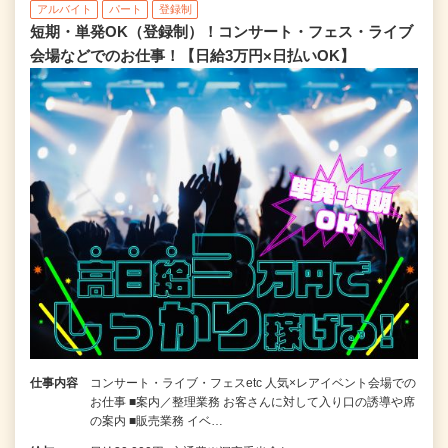
アルバイト
パート
登録制
短期・単発OK（登録制）！コンサート・フェス・ライブ
会場などでのお仕事！【日給3万円×日払いOK】
仕事内容
コンサート・ライブ・フェスetc 人気×レアイベント会場での
お仕事 ■案内／整理業務 お客さんに対して入り口の誘導や席
の案内 ■販売業務 イベ…