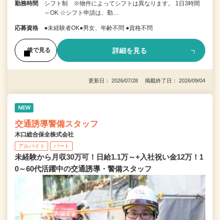
勤務時間
シフト制 ※物件によってシフトは異なります。 1日3時間
～OK ☆シフト申請は、勤…
応募資格
●未経験者OK●男女、年齢不問 ●資格不問
詳細を見る
後で見る
更新日： 2026/07/28 掲載終了日： 2026/09/04
NEW
交通誘導警備スタッフ
木口総合保全株式会社
アルバイト
パート
未経験から月収30万可！日給1.1万～+入社祝い金12万！1
0～60代活躍中の交通誘導・警備スタッフ