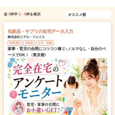
9
1
-
9
全
件中
件を表示
化粧品・サプリの在宅データ入力
株式会社リアル・フェイス
業務委託
登録制
在宅・内職
家事・育児の合間にコツコツ稼ぐ♪ノルマなし・自分のペ
ースでOK！〈東京都〉