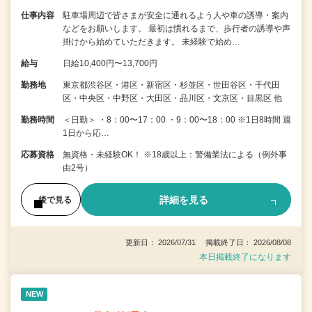
仕事内容
駐車場周辺で皆さまが安全に通れるよう人や車の誘導・案内
などをお願いします。 最初は慣れるまで、歩行者の誘導や声
掛けから始めていただきます。 未経験で始め…
給与
日給10,400円〜13,700円
勤務地
東京都渋谷区・港区・新宿区・杉並区・世田谷区・千代田
区・中央区・中野区・大田区・品川区・文京区・目黒区 他
勤務時間
＜日勤＞ ・8：00〜17：00 ・9：00〜18：00 ※1日8時間 週
1日から応…
応募資格
無資格・未経験OK！ ※18歳以上：警備業法による（例外事
由2号）
詳細を見る
後で見る
更新日： 2026/07/31 掲載終了日： 2026/08/08
本日掲載終了になります
NEW