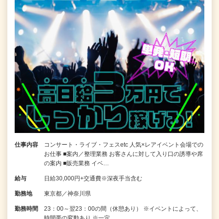
仕事内容
コンサート・ライブ・フェスetc 人気×レアイベント会場での
お仕事 ■案内／整理業務 お客さんに対して入り口の誘導や席
の案内 ■販売業務 イベ…
給与
日給30,000円+交通費※深夜手当含む
勤務地
東京都／神奈川県
勤務時間
23：00～翌23：00の間（休憩あり） ※イベントによって、
時間帯の変動あり ※一定…