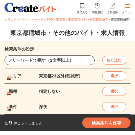
後で見る
閲覧履歴
会員登録
メニュー
クリエイトバイト・パート求人TOP
＞
東京都
＞
東京都23区外
＞
東京都稲城市
＞
東京都稲城市・そ
東京都稲城市・その他のバイト・求人情報
検索条件の設定
絞り込む
エリア
東京都23区外(稲城市)
選択
職種
指定しない
選択
条件
深夜
選択
9
検索条件を保存
全
件ヒットしました