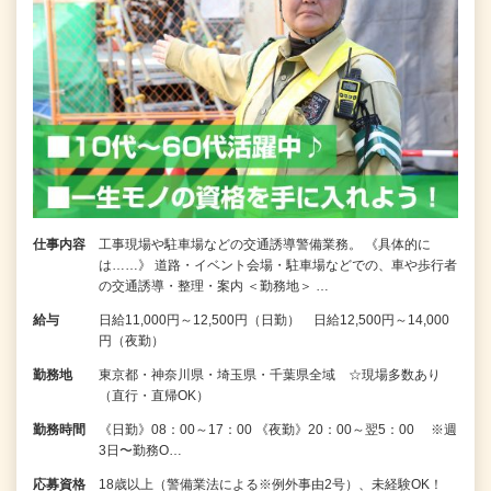
仕事内容
工事現場や駐車場などの交通誘導警備業務。 《具体的に
は……》 道路・イベント会場・駐車場などでの、車や歩行者
の交通誘導・整理・案内 ＜勤務地＞ …
給与
日給11,000円～12,500円（日勤） 日給12,500円～14,000
円（夜勤）
勤務地
東京都・神奈川県・埼玉県・千葉県全域 ☆現場多数あり
（直行・直帰OK）
勤務時間
《日勤》08：00～17：00 《夜勤》20：00～翌5：00 ※週
3日〜勤務O…
応募資格
18歳以上（警備業法による※例外事由2号）、未経験OK！