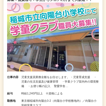
仕事内容
児童支援員業務全般をお任せします。 ・児童育成支援 ・
児童の生活支援及び健康管理 ・学童クラブ室内外の環境整
備 ・お便り帳の記入 聖愛学舎…
給与
時給1,240円以上 ※資格による
勤務地
東京都稲城市向陽台3-2（向陽台小学校敷地内）／向陽台小
学校学童クラブ