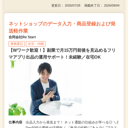
更新日： 2026/07/28 掲載終了日： 2026/09/04
ネットショップのデータ入力・商品登録および発
送軽作業
合同会社Re Start
業務委託
在宅・内職
【Wワーク歓迎！】副業で月15万円前後を見込めるフリ
マアプリ出品の運用サポート！未経験／在宅OK
仕事内容
出品入力から発送まで！ ネット通販の仕組みが学べる◎ ＼2
0〜40代の男性が活躍中／ 「毎月の給料に“あと少し”プラス