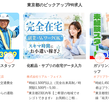
東京都のピックアップPR求人
導スタッフ
化粧品・サプリの在宅データ入力
ガソリン
ッフ
支店
株式会社リアル・フェイス
オブリプラ
円＋交通費全
時給1,500円以上（完全出来高制／時
時給1,
間額1,500円～5,00...
者はプラス
からの通勤
東京都23区内等【ご希望の地域でオ
東京都世田
シゴトできます♪ お気軽にご相...
線「祐天寺