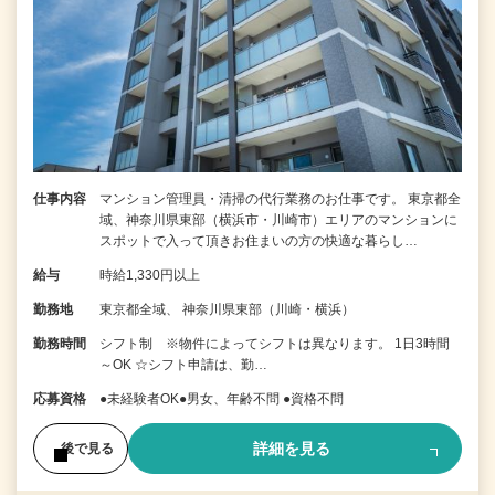
仕事内容
マンション管理員・清掃の代行業務のお仕事です。 東京都全
域、神奈川県東部（横浜市・川崎市）エリアのマンションに
スポットで入って頂きお住まいの方の快適な暮らし…
給与
時給1,330円以上
勤務地
東京都全域、 神奈川県東部（川崎・横浜）
勤務時間
シフト制 ※物件によってシフトは異なります。 1日3時間
～OK ☆シフト申請は、勤…
応募資格
●未経験者OK●男女、年齢不問 ●資格不問
詳細を見る
後で見る