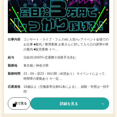
仕事内容
コンサート・ライブ・フェスetc 人気×レアイベント会場での
お仕事 ■案内／整理業務 お客さんに対して入り口の誘導や席
の案内 ■販売業務 イベ…
給与
日給30,000円+交通費※深夜手当含む
勤務地
東京都／神奈川県
勤務時間
23：00～翌23：00の間（休憩あり） ※イベントによって、
時間帯の変動あり ※一定…
応募資格
18歳以上（労働基準法第61条による）、経験・学歴は一切不
問
詳細を見る
後で見る