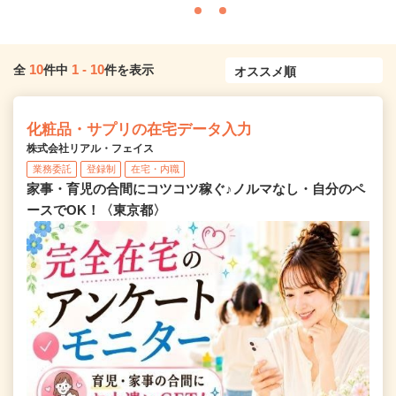
10
1
-
10
全
件中
件を表示
化粧品・サプリの在宅データ入力
株式会社リアル・フェイス
業務委託
登録制
在宅・内職
家事・育児の合間にコツコツ稼ぐ♪ノルマなし・自分のペ
ースでOK！〈東京都〉