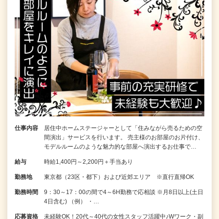
仕事内容
居住中ホームステージャーとして「住みながら売るための空
間演出」サービスを行います。 売主様のお部屋のお片付け、
モデルルームのような魅力的な部屋へ演出するお仕事で…
給与
時給1,400円～2,200円＋手当あり
勤務地
東京都（23区・都下）および近郊エリア ※直行直帰OK
勤務時間
9：30～17：00の間で4～6H勤務で応相談 ※月8日以上(土日
4日含む) （例） ・…
応募資格
未経験OK！20代～40代の女性スタッフ活躍中♪Wワーク・副