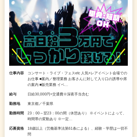
仕事内容
コンサート・ライブ・フェスetc 人気×レアイベント会場での
お仕事 ■案内／整理業務 お客さんに対して入り口の誘導や席
の案内 ■販売業務 イベ…
給与
日給30,000円+交通費※深夜手当含む
勤務地
東京都／千葉県
勤務時間
23：00～翌23：00の間（休憩あり） ※イベントによって、
時間帯の変動あり ※一定…
応募資格
18歳以上（労働基準法第61条による）、経験・学歴は一切不
問