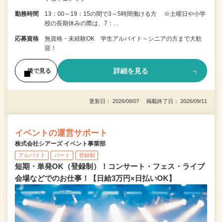
勤務時間
13：00～19：15の間で3～5時間働ける方 ※土曜日や小学
校の長期休みの際は、7：…
応募資格
無資格・未経験OK 学生アルバイト～シニアの方まで大歓
迎！
詳細を見る
後で見る
更新日： 2026/08/07 掲載終了日： 2026/09/11
イベントの運営サポート
株式会社シアーズ イベント事業部
アルバイト
パート
登録制
短期・単発OK（登録制）！コンサート・フェス・ライブ
会場などでのお仕事！【日給3万円×日払いOK】