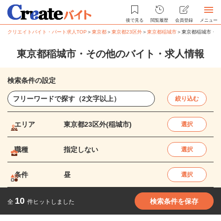
後で見る
閲覧履歴
会員登録
メニュー
クリエイトバイト・パート求人TOP
＞
東京都
＞
東京都23区外
＞
東京都稲城市
＞
東京都稲城市・そ
東京都稲城市・その他のバイト・求人情報
検索条件の設定
絞り込む
エリア
東京都23区外(稲城市)
選択
職種
指定しない
選択
条件
昼
選択
10
検索条件を保存
全
件ヒットしました