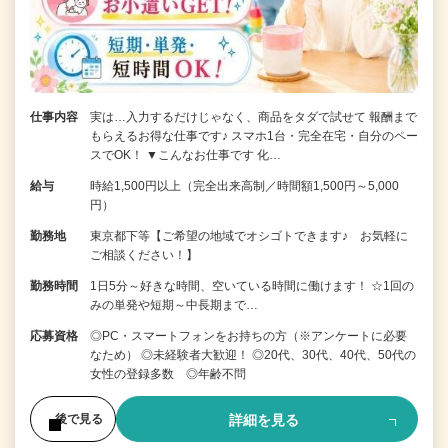
仕事内容
実は…入力するだけじゃなく、商品をタダで試せて 報酬まで
もらえるお得な仕事です♪ スマホ1台・完全在宅・自分のペー
スでOK！ ▼こんなお仕事です 化…
給与
時給1,500円以上（完全出来高制／時間額1,500円～5,000
円）
勤務地
東京都下等【ご希望の地域でオシゴトできます♪ お気軽に
ご相談ください！】
勤務時間
1日5分～好きな時間、空いている時間に働けます！ ☆1回の
みの単発や短期～中長期まで…
応募資格
◎PC・スマートフォンをお持ちの方（※アンケートに必要
なため） ◎未経験者大歓迎！ ◎20代、30代、40代、50代の
女性の登録多数 ◎年齢不問
詳細を見る
後で見る