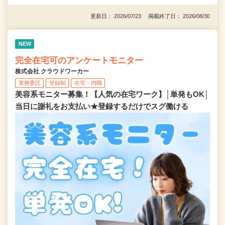
更新日： 2026/07/23 掲載終了日： 2026/08/30
NEW
完全在宅可のアンケートモニター
株式会社 クラウドワーカー
業務委託
登録制
在宅・内職
美容系モニター募集！【人気の在宅ワーク】│単発もOK│
当日に謝礼をお支払い★登録するだけでスグ働ける