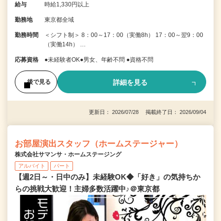
給与
時給1,330円以上
勤務地
東京都全域
勤務時間
＜シフト制＞ 8：00～17：00（実働8h） 17：00～翌9：00
（実働14h） …
応募資格
●未経験者OK●男女、年齢不問 ●資格不問
詳細を見る
後で見る
更新日： 2026/07/28 掲載終了日： 2026/09/04
お部屋演出スタッフ（ホームステージャー）
株式会社サマンサ・ホームステージング
アルバイト
パート
【週2日～・日中のみ】未経験OK◆「好き」の気持ちか
らの挑戦大歓迎！主婦多数活躍中♪＠東京都