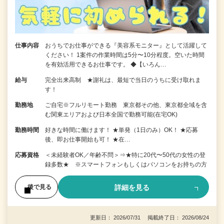
仕事内容
おうちでお仕事ができる『美容系モニター』として活躍して
ください！ 1案件の作業時間は5分〜10分程度。空いた時間
を有効活用できるお仕事です。 ◆【いろん…
給与
完全出来高制 ★謝礼は、最短で当日のうちに受け取れま
す！
勤務地
ご自宅※フルリモート勤務 東京都その他、東京都全域を含
む関東エリアおよび日本全国で勤務可能(在宅OK)
勤務時間
好きな時間に働けます！ ★単発（1日のみ）OK！ ★応募
後、即お仕事開始も可！ ★在…
応募資格
＜未経験者OK／年齢不問＞⇒★特に20代〜50代の女性の登
録多数★ ※スマートフォンもしくはパソコンをお持ちの方
詳細を見る
後で見る
更新日： 2026/07/31 掲載終了日： 2026/08/24