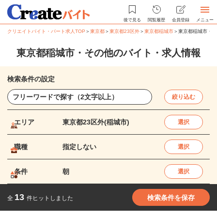
後で見る
閲覧履歴
会員登録
メニュー
クリエイトバイト・パート求人TOP
＞
東京都
＞
東京都23区外
＞
東京都稲城市
＞
東京都稲城市・そ
東京都稲城市・その他のバイト・求人情報
検索条件の設定
絞り込む
エリア
東京都23区外(稲城市)
選択
職種
指定しない
選択
条件
朝
選択
13
検索条件を保存
全
件ヒットしました