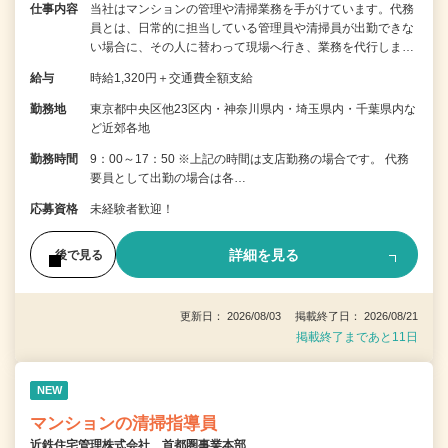
仕事内容
当社はマンションの管理や清掃業務を手がけています。代務
員とは、日常的に担当している管理員や清掃員が出勤できな
い場合に、その人に替わって現場へ行き、業務を代行しま…
給与
時給1,320円＋交通費全額支給
勤務地
東京都中央区他23区内・神奈川県内・埼玉県内・千葉県内な
ど近郊各地
勤務時間
9：00～17：50 ※上記の時間は支店勤務の場合です。 代務
要員として出勤の場合は各…
応募資格
未経験者歓迎！
詳細を見る
後で見る
更新日： 2026/08/03 掲載終了日： 2026/08/21
掲載終了まであと11日
NEW
マンションの清掃指導員
近鉄住宅管理株式会社 首都圏事業本部