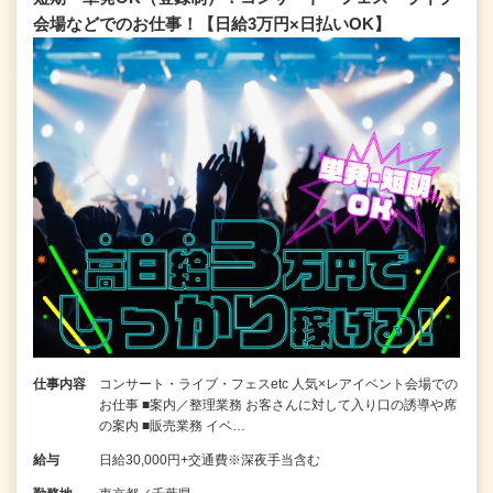
会場などでのお仕事！【日給3万円×日払いOK】
仕事内容
コンサート・ライブ・フェスetc 人気×レアイベント会場での
お仕事 ■案内／整理業務 お客さんに対して入り口の誘導や席
の案内 ■販売業務 イベ…
給与
日給30,000円+交通費※深夜手当含む