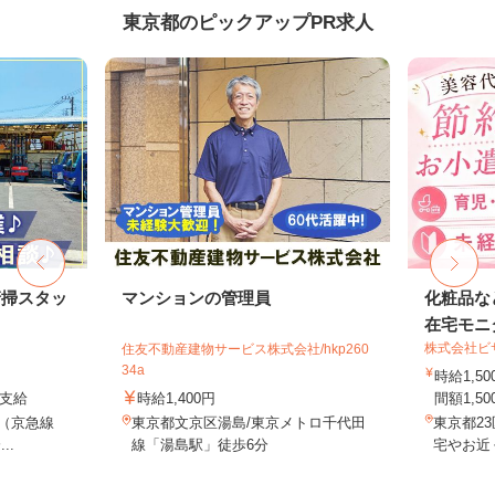
東京都のピックアップPR求人
清掃スタッ
マンションの管理員
化粧品な
在宅モニ
株式会社ビ
住友不動産建物サービス株式会社/hkp260
34a
時給1,
費支給
時給1,400円
間額1,500
2（京急線
東京都文京区湯島/東京メトロ千代田
東京都2
..
線「湯島駅」徒歩6分
宅やお近