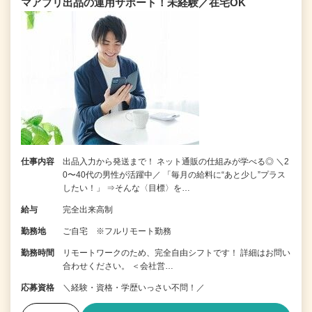
マアプリ出品の運用サポート！未経験／在宅OK
仕事内容
出品入力から発送まで！ ネット通販の仕組みが学べる◎ ＼2
0〜40代の男性が活躍中／ 「毎月の給料に“あと少し”プラス
したい！」 ⇒そんな〈目標〉を…
給与
完全出来高制
勤務地
ご自宅 ※フルリモート勤務
勤務時間
リモートワークのため、完全自由シフトです！ 詳細はお問い
合わせください。 ＜会社営…
応募資格
＼経験・資格・学歴いっさい不問！／