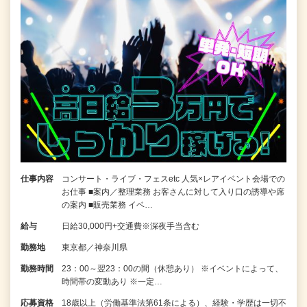
仕事内容
コンサート・ライブ・フェスetc 人気×レアイベント会場での
お仕事 ■案内／整理業務 お客さんに対して入り口の誘導や席
の案内 ■販売業務 イベ…
給与
日給30,000円+交通費※深夜手当含む
勤務地
東京都／神奈川県
勤務時間
23：00～翌23：00の間（休憩あり） ※イベントによって、
時間帯の変動あり ※一定…
応募資格
18歳以上（労働基準法第61条による）、経験・学歴は一切不