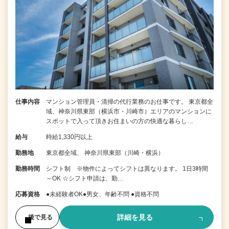
仕事内容
マンション管理員・清掃の代行業務のお仕事です。 東京都全
域、神奈川県東部（横浜市・川崎市）エリアのマンションに
スポットで入って頂きお住まいの方の快適な暮らし…
給与
時給1,330円以上
勤務地
東京都全域、 神奈川県東部（川崎・横浜）
勤務時間
シフト制 ※物件によってシフトは異なります。 1日3時間
～OK ☆シフト申請は、勤…
応募資格
●未経験者OK●男女、年齢不問 ●資格不問
詳細を見る
後で見る