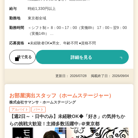
給与
時給1,330円以上
勤務地
東京都全域
勤務時間
＜シフト制＞ 8：00～17：00（実働8h） 17：00～翌9：00
（実働14h） …
応募資格
●未経験者OK●男女、年齢不問 ●資格不問
詳細を見る
後で見る
更新日： 2026/07/28 掲載終了日： 2026/09/04
お部屋演出スタッフ（ホームステージャー）
株式会社サマンサ・ホームステージング
アルバイト
パート
【週2日～・日中のみ】未経験OK◆「好き」の気持ちか
らの挑戦大歓迎！主婦多数活躍中♪＠東京都