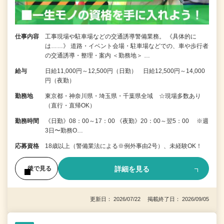
仕事内容
工事現場や駐車場などの交通誘導警備業務。 《具体的に
は……》 道路・イベント会場・駐車場などでの、車や歩行者
の交通誘導・整理・案内 ＜勤務地＞ …
給与
日給11,000円～12,500円（日勤） 日給12,500円～14,000
円（夜勤）
勤務地
東京都・神奈川県・埼玉県・千葉県全域 ☆現場多数あり
（直行・直帰OK）
勤務時間
《日勤》08：00～17：00 《夜勤》20：00～翌5：00 ※週
3日〜勤務O…
応募資格
18歳以上（警備業法による※例外事由2号）、未経験OK！
詳細を見る
後で見る
更新日： 2026/07/22 掲載終了日： 2026/09/05