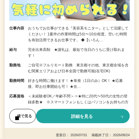
仕事内容
おうちでお仕事ができる『美容系モニター』として活躍して
ください！ 1案件の作業時間は5分〜10分程度。空いた時間
を有効活用できるお仕事です。 ◆【いろん…
給与
完全出来高制 ★謝礼は、最短で当日のうちに受け取れま
す！
勤務地
ご自宅※フルリモート勤務 東京都その他、東京都全域を含
む関東エリアおよび日本全国で勤務可能(在宅OK)
勤務時間
好きな時間に働けます！ ★単発（1日のみ）OK！ ★応募
後、即お仕事開始も可！ ★在…
応募資格
＜未経験者OK／年齢不問＞⇒★特に20代〜50代の女性の登
録多数★ ※スマートフォンもしくはパソコンをお持ちの方
詳細を見る
後で見る
更新日： 2026/07/31 掲載終了日： 2026/08/24