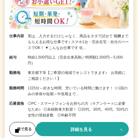
仕事内容
実は…入力するだけじゃなく、商品をタダで試せて 報酬まで
もらえるお得な仕事です♪ スマホ1台・完全在宅・自分のペー
スでOK！ ▼こんなお仕事です 化…
給与
時給1,500円以上（完全出来高制／時間額1,500円～5,000
円）
勤務地
東京都下等【ご希望の地域でオシゴトできます♪ お気軽に
ご相談ください！】
勤務時間
1日5分～好きな時間、空いている時間に働けます！ ☆1回の
みの単発や短期～中長期まで…
応募資格
◎PC・スマートフォンをお持ちの方（※アンケートに必要
なため） ◎未経験者大歓迎！ ◎20代、30代、40代、50代の
女性の登録多数 ◎年齢不問
詳細を見る
後で見る