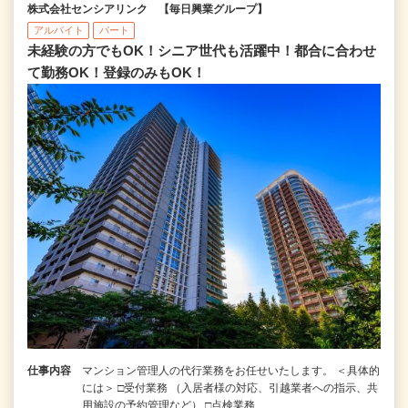
株式会社センシアリンク 【毎日興業グループ】
アルバイト
パート
未経験の方でもOK！シニア世代も活躍中！都合に合わせ
て勤務OK！登録のみもOK！
仕事内容
マンション管理人の代行業務をお任せいたします。 ＜具体的
には＞ □受付業務 （入居者様の対応、引越業者への指示、共
用施設の予約管理など） □点検業務…