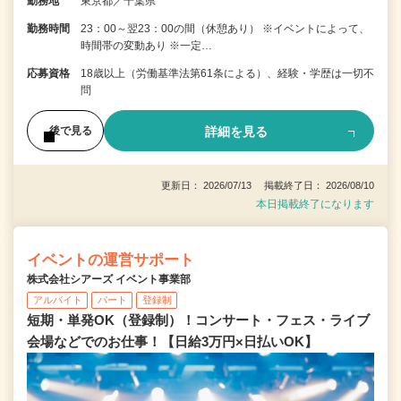
勤務地
東京都／千葉県
勤務時間
23：00～翌23：00の間（休憩あり） ※イベントによって、
時間帯の変動あり ※一定…
応募資格
18歳以上（労働基準法第61条による）、経験・学歴は一切不
問
詳細を見る
後で見る
更新日： 2026/07/13 掲載終了日： 2026/08/10
本日掲載終了になります
イベントの運営サポート
株式会社シアーズ イベント事業部
アルバイト
パート
登録制
短期・単発OK（登録制）！コンサート・フェス・ライブ
会場などでのお仕事！【日給3万円×日払いOK】