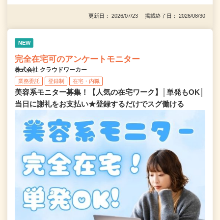
更新日： 2026/07/23 掲載終了日： 2026/08/30
NEW
完全在宅可のアンケートモニター
株式会社 クラウドワーカー
業務委託
登録制
在宅・内職
美容系モニター募集！【人気の在宅ワーク】│単発もOK│
当日に謝礼をお支払い★登録するだけでスグ働ける