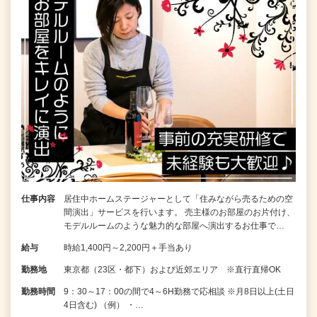
仕事内容
居住中ホームステージャーとして「住みながら売るための空
間演出」サービスを行います。 売主様のお部屋のお片付け、
モデルルームのような魅力的な部屋へ演出するお仕事で…
給与
時給1,400円～2,200円＋手当あり
勤務地
東京都（23区・都下）および近郊エリア ※直行直帰OK
勤務時間
9：30～17：00の間で4～6H勤務で応相談 ※月8日以上(土日
4日含む) （例） ・…