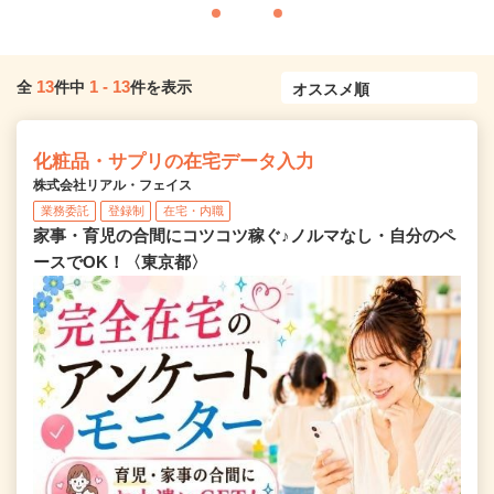
13
1
-
13
全
件中
件を表示
化粧品・サプリの在宅データ入力
株式会社リアル・フェイス
業務委託
登録制
在宅・内職
家事・育児の合間にコツコツ稼ぐ♪ノルマなし・自分のペ
ースでOK！〈東京都〉