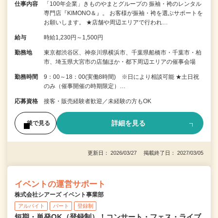
仕事内容
「100年企業」きものやまとグループの 振袖・袴のレンタル
専門店『KIMONO＆』。 お客様が振袖・袴を選ぶサポートを
お願いします。 ★店舗や周辺エリアで行われ…
給与
時給1,230円～1,500円
勤務地
東京都渋谷区、神奈川県横浜市、千葉県船橋市・千葉市・柏
市、埼玉県大宮市の店舗ほか・都下周辺エリアの催事会場
勤務時間
9：00～18：00(実働8時間) ※日により相談可能 ★土日祝
のみ（催事開催の時期限定）…
応募資格
接客・販売経験者歓迎／未経験の方もOK
詳細を見る
後で見る
更新日： 2026/03/27 掲載終了日： 2027/03/05
イベントの運営サポート
株式会社シアーズ イベント事業部
アルバイト
パート
登録制
短期・単発OK（登録制）！コンサート・フェス・ライブ