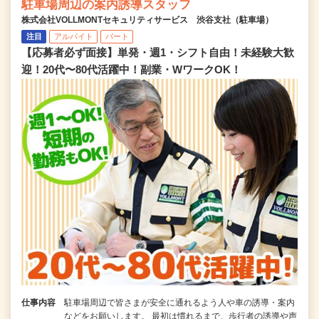
駐車場周辺の案内誘導スタッフ
株式会社VOLLMONTセキュリティサービス 渋谷支社（駐車場）
注目
アルバイト
パート
【応募者必ず面接】単発・週1・シフト自由！未経験大歓
迎！20代〜80代活躍中！副業・WワークOK！
仕事内容
駐車場周辺で皆さまが安全に通れるよう人や車の誘導・案内
などをお願いします。 最初は慣れるまで、歩行者の誘導や声