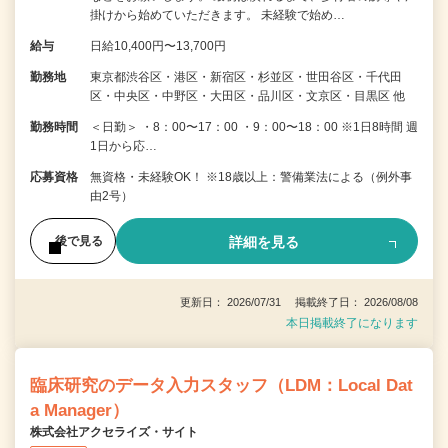
掛けから始めていただきます。 未経験で始め…
給与
日給10,400円〜13,700円
勤務地
東京都渋谷区・港区・新宿区・杉並区・世田谷区・千代田
区・中央区・中野区・大田区・品川区・文京区・目黒区 他
勤務時間
＜日勤＞ ・8：00〜17：00 ・9：00〜18：00 ※1日8時間 週
1日から応…
応募資格
無資格・未経験OK！ ※18歳以上：警備業法による（例外事
由2号）
詳細を見る
後で見る
更新日： 2026/07/31 掲載終了日： 2026/08/08
本日掲載終了になります
臨床研究のデータ入力スタッフ（LDM：Local Dat
a Manager）
株式会社アクセライズ・サイト