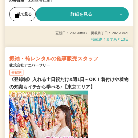
応募資格
未経験者歓迎！
詳細を見る
後で見る
更新日： 2026/08/03 掲載終了日： 2026/08/21
掲載終了まであと13日
振袖・袴レンタルの催事販売スタッフ
株式会社アニバーサリー
登録制
《登録制》入れる土日祝だけ&週1日～OK！着付けや着物
の知識もイチから学べる♪【東京エリア】