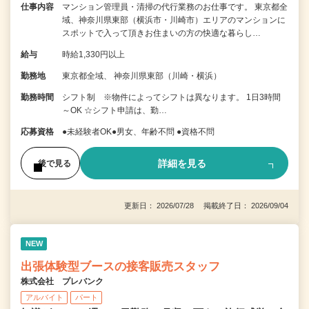
仕事内容
マンション管理員・清掃の代行業務のお仕事です。 東京都全
域、神奈川県東部（横浜市・川崎市）エリアのマンションに
スポットで入って頂きお住まいの方の快適な暮らし…
給与
時給1,330円以上
勤務地
東京都全域、 神奈川県東部（川崎・横浜）
勤務時間
シフト制 ※物件によってシフトは異なります。 1日3時間
～OK ☆シフト申請は、勤…
応募資格
●未経験者OK●男女、年齢不問 ●資格不問
詳細を見る
後で見る
更新日： 2026/07/28 掲載終了日： 2026/09/04
NEW
出張体験型ブースの接客販売スタッフ
株式会社 プレバンク
アルバイト
パート