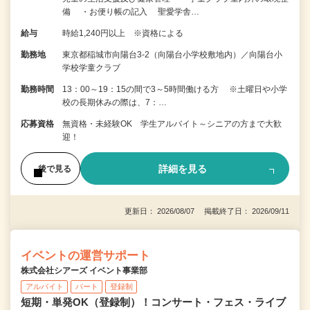
備 ・お便り帳の記入 聖愛学舎…
給与
時給1,240円以上 ※資格による
勤務地
東京都稲城市向陽台3-2（向陽台小学校敷地内）／向陽台小
学校学童クラブ
勤務時間
13：00～19：15の間で3～5時間働ける方 ※土曜日や小学
校の長期休みの際は、7：…
応募資格
無資格・未経験OK 学生アルバイト～シニアの方まで大歓
迎！
詳細を見る
後で見る
更新日： 2026/08/07 掲載終了日： 2026/09/11
イベントの運営サポート
株式会社シアーズ イベント事業部
アルバイト
パート
登録制
短期・単発OK（登録制）！コンサート・フェス・ライブ