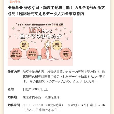
業務委託
◆急募◆ 好きな日・頻度で勤務可能！ カルテを読める方
必見！臨床研究支えるデータ入力＠東京都内
仕事内容
診察や治療内容、検査結果等のカルテ内容等を読み取り、臨
床研究の研究計画書で規定されたデータを抽出するお仕事で
す。 その後EDCへのデータ入力や、クエリ（入力内…
給与
日給20,000円以上
勤務地
東京都内各所 ※直行直帰
勤務時間
9：00～17：00（実働7時間） ※変動有 ★平日週1日～OK
（月2～3日稼働できる方…