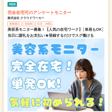
NEW
完全在宅可のアンケートモニター
株式会社 クラウドワーカー
業務委託
登録制
在宅・内職
美容系モニター募集！【人気の在宅ワーク】│単発もOK│
当日に謝礼をお支払い★登録するだけでスグ働ける