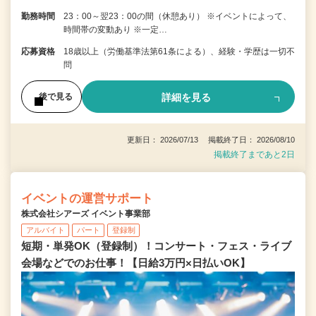
勤務時間
23：00～翌23：00の間（休憩あり） ※イベントによって、
時間帯の変動あり ※一定…
応募資格
18歳以上（労働基準法第61条による）、経験・学歴は一切不
問
詳細を見る
後で見る
更新日： 2026/07/13 掲載終了日： 2026/08/10
掲載終了まであと2日
イベントの運営サポート
株式会社シアーズ イベント事業部
アルバイト
パート
登録制
短期・単発OK（登録制）！コンサート・フェス・ライブ
会場などでのお仕事！【日給3万円×日払いOK】