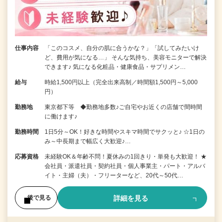
仕事内容
「このコスメ、自分の肌に合うかな？」「試してみたいけ
ど、費用が気になる…」 そんな気持ち、美容モニターで解決
できます♪ 気になる化粧品・健康食品・サプリメン…
給与
時給1,500円以上（完全出来高制／時間額1,500円～5,000
円）
勤務地
東京都下等 ◆勤務地多数♪ご自宅やお近くの店舗で間時間
に働けます♪
勤務時間
1日5分～OK！好きな時間やスキマ時間でサクッと♪ ☆1日の
み～中長期まで幅広く大歓迎♪…
応募資格
未経験OK＆年齢不問！夏休みの1回きり・単発も大歓迎！ ★
会社員・派遣社員・契約社員・個人事業主・パート・アルバ
イト・主婦（夫）・フリーターなど、20代～50代…
詳細を見る
後で見る