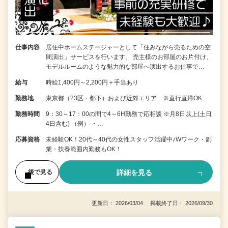
仕事内容
居住中ホームステージャーとして「住みながら売るための空
間演出」サービスを行います。 売主様のお部屋のお片付け、
モデルルームのような魅力的な部屋へ演出するお仕事で…
給与
時給1,400円～2,200円＋手当あり
勤務地
東京都（23区・都下）および近郊エリア ※直行直帰OK
勤務時間
9：30～17：00の間で4～6H勤務で応相談 ※月8日以上(土日
4日含む) （例） ・…
応募資格
未経験OK！20代～40代の女性スタッフ活躍中♪Wワーク・副
業・扶養範囲内勤務もOK！
詳細を見る
後で見る
更新日： 2026/03/04 掲載終了日： 2026/09/30