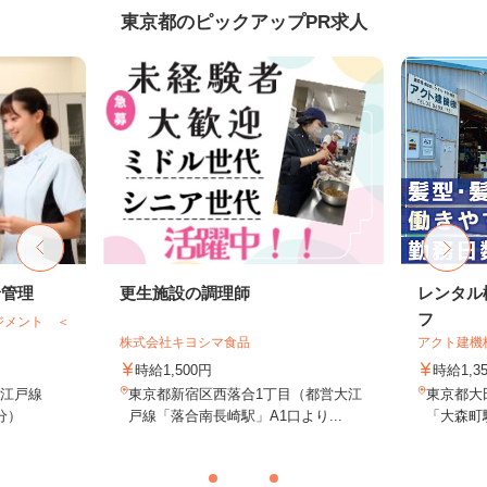
東京都のピックアップPR求人
給管理
更生施設の調理師
レンタル
フ
ジメント ＜
株式会社キヨシマ食品
アクト建機
時給1,500円
時給1,
大江戸線
東京都新宿区西落合1丁目（都営大江
東京都大田
分）
戸線「落合南長崎駅」A1口より...
「大森町駅