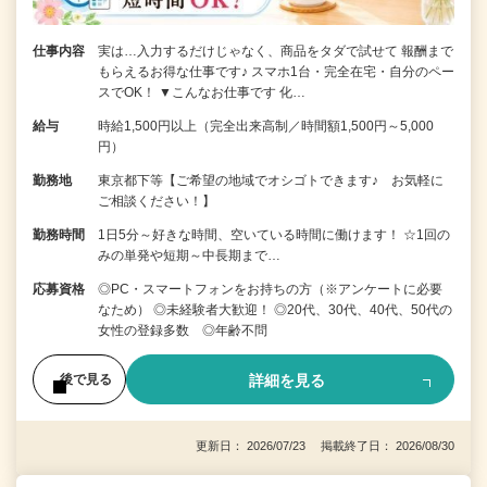
仕事内容
実は…入力するだけじゃなく、商品をタダで試せて 報酬まで
もらえるお得な仕事です♪ スマホ1台・完全在宅・自分のペー
スでOK！ ▼こんなお仕事です 化…
給与
時給1,500円以上（完全出来高制／時間額1,500円～5,000
円）
勤務地
東京都下等【ご希望の地域でオシゴトできます♪ お気軽に
ご相談ください！】
勤務時間
1日5分～好きな時間、空いている時間に働けます！ ☆1回の
みの単発や短期～中長期まで…
応募資格
◎PC・スマートフォンをお持ちの方（※アンケートに必要
なため） ◎未経験者大歓迎！ ◎20代、30代、40代、50代の
女性の登録多数 ◎年齢不問
詳細を見る
後で見る
更新日： 2026/07/23 掲載終了日： 2026/08/30