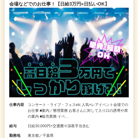
会場などでのお仕事！【日給3万円×日払いOK】
仕事内容
コンサート・ライブ・フェスetc 人気×レアイベント会場での
お仕事 ■案内／整理業務 お客さんに対して入り口の誘導や席
の案内 ■販売業務 イベ…
給与
日給30,000円+交通費※深夜手当含む
勤務地
東京都／千葉県