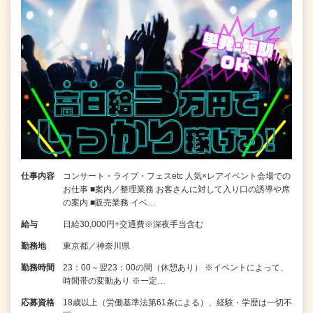
仕事内容
コンサート・ライブ・フェスetc 人気×レアイベント会場での
お仕事 ■案内／整理業務 お客さんに対して入り口の誘導や席
の案内 ■販売業務 イベ…
給与
日給30,000円+交通費※深夜手当含む
勤務地
東京都／神奈川県
勤務時間
23：00～翌23：00の間（休憩あり） ※イベントによって、
時間帯の変動あり ※一定…
応募資格
18歳以上（労働基準法第61条による）、経験・学歴は一切不