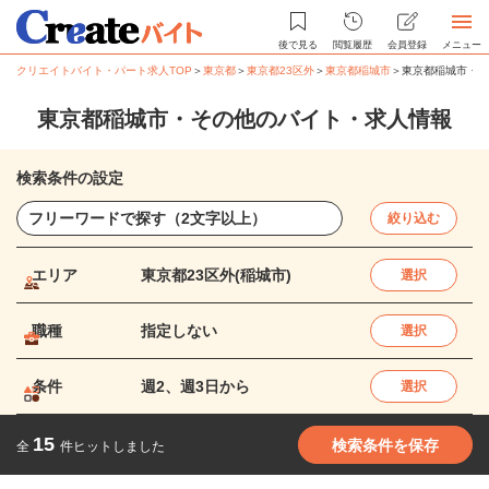
後で見る
閲覧履歴
会員登録
メニュー
クリエイトバイト・パート求人TOP
＞
東京都
＞
東京都23区外
＞
東京都稲城市
＞
東京都稲城市・そ
東京都稲城市・その他のバイト・求人情報
検索条件の設定
絞り込む
エリア
東京都23区外(稲城市)
選択
職種
指定しない
選択
条件
週2、週3日から
選択
15
検索条件を保存
全
件ヒットしました