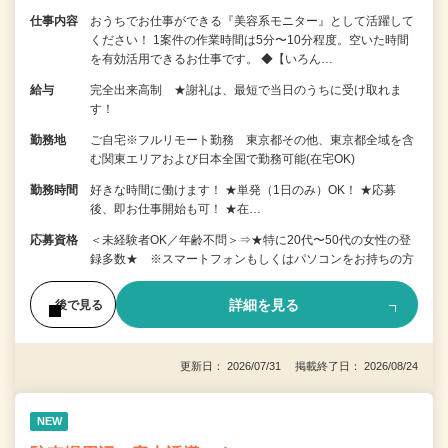
仕事内容
おうちでお仕事ができる『美容系モニター』として活躍して
ください！ 1案件の作業時間は5分〜10分程度。空いた時間
を有効活用できるお仕事です。 ◆【いろん…
給与
完全出来高制 ★謝礼は、最短で当日のうちに受け取れま
す！
勤務地
ご自宅※フルリモート勤務 東京都その他、東京都全域を含
む関東エリアおよび日本全国で勤務可能(在宅OK)
勤務時間
好きな時間に働けます！ ★単発（1日のみ）OK！ ★応募
後、即お仕事開始も可！ ★在…
応募資格
＜未経験者OK／年齢不問＞⇒★特に20代〜50代の女性の登
録多数★ ※スマートフォンもしくはパソコンをお持ちの方
詳細を見る
後で見る
更新日： 2026/07/31 掲載終了日： 2026/08/24
NEW