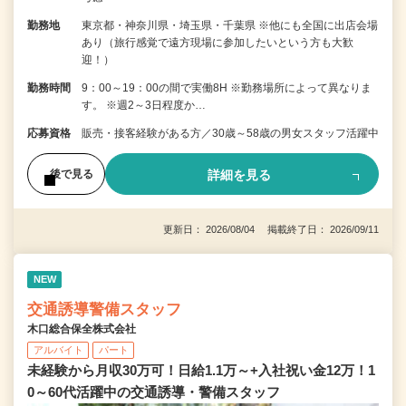
勤務地
東京都・神奈川県・埼玉県・千葉県 ※他にも全国に出店会場
あり（旅行感覚で遠方現場に参加したいという方も大歓
迎！）
勤務時間
9：00～19：00の間で実働8H ※勤務場所によって異なりま
す。 ※週2～3日程度か…
応募資格
販売・接客経験がある方／30歳～58歳の男女スタッフ活躍中
詳細を見る
後で見る
更新日： 2026/08/04 掲載終了日： 2026/09/11
NEW
交通誘導警備スタッフ
木口総合保全株式会社
アルバイト
パート
未経験から月収30万可！日給1.1万～+入社祝い金12万！1
0～60代活躍中の交通誘導・警備スタッフ