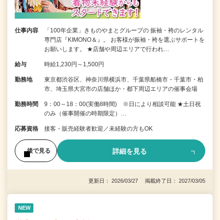
仕事内容
「100年企業」きものやまとグループの 振袖・袴のレンタル
専門店『KIMONO＆』。 お客様が振袖・袴を選ぶサポートを
お願いします。 ★店舗や周辺エリアで行われ…
給与
時給1,230円～1,500円
勤務地
東京都渋谷区、神奈川県横浜市、千葉県船橋市・千葉市・柏
市、埼玉県大宮市の店舗ほか・都下周辺エリアの催事会場
勤務時間
9：00～18：00(実働8時間) ※日により相談可能 ★土日祝
のみ（催事開催の時期限定）…
応募資格
接客・販売経験者歓迎／未経験の方もOK
詳細を見る
後で見る
更新日： 2026/03/27 掲載終了日： 2027/03/05
NEW