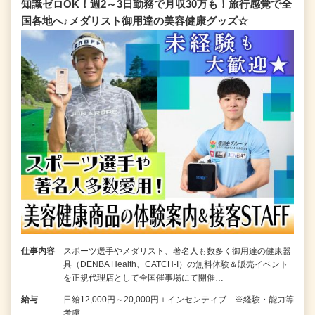
知識ゼロOK！週2～3日勤務で月収30万も！旅行感覚で全
国各地へ♪メダリスト御用達の美容健康グッズ☆
仕事内容
スポーツ選手やメダリスト、著名人も数多く御用達の健康器
具（DENBA Health、CATCH-I）の無料体験＆販売イベント
を正規代理店として全国催事場にて開催…
給与
日給12,000円～20,000円＋インセンティブ ※経験・能力等
考慮