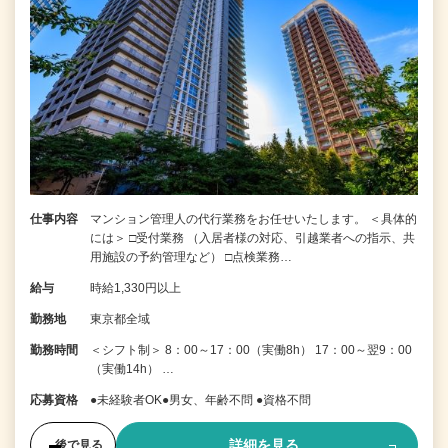
仕事内容
マンション管理人の代行業務をお任せいたします。 ＜具体的
には＞ □受付業務 （入居者様の対応、引越業者への指示、共
用施設の予約管理など） □点検業務…
給与
時給1,330円以上
勤務地
東京都全域
勤務時間
＜シフト制＞ 8：00～17：00（実働8h） 17：00～翌9：00
（実働14h） …
応募資格
●未経験者OK●男女、年齢不問 ●資格不問
詳細を見る
後で見る