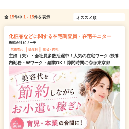
15
1
-
15
全
件中
件を表示
化粧品などに関する在宅調査員・在宅モニター
株式会社ビサーチ
業務委託
登録制
在宅・内職
主婦（夫）・会社員多数活躍中！人気の在宅ワーク♪扶養
内勤務・Wワーク・副業OK！隙間時間に◎@東京都