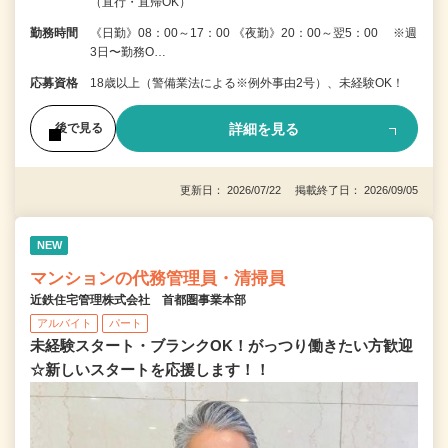
（直行・直帰OK）
勤務時間
《日勤》08：00～17：00 《夜勤》20：00～翌5：00 ※週
3日〜勤務O…
応募資格
18歳以上（警備業法による※例外事由2号）、未経験OK！
詳細を見る
後で見る
更新日： 2026/07/22 掲載終了日： 2026/09/05
NEW
マンションの代務管理員・清掃員
近鉄住宅管理株式会社 首都圏事業本部
アルバイト
パート
未経験スタート・ブランクOK！がっつり働きたい方歓迎
☆新しいスタートを応援します！！