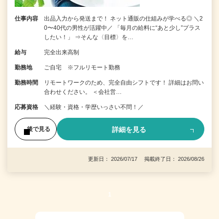
仕事内容
出品入力から発送まで！ ネット通販の仕組みが学べる◎ ＼2
0〜40代の男性が活躍中／ 「毎月の給料に“あと少し”プラス
したい！」 ⇒そんな〈目標〉を…
給与
完全出来高制
勤務地
ご自宅 ※フルリモート勤務
勤務時間
リモートワークのため、完全自由シフトです！ 詳細はお問い
合わせください。 ＜会社営…
応募資格
＼経験・資格・学歴いっさい不問！／
詳細を見る
後で見る
更新日： 2026/07/17 掲載終了日： 2026/08/26
1