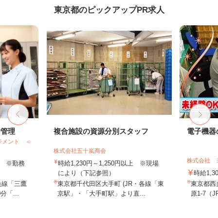
東京都のピックアップPR求人
給管理
複合施設の資源分別スタッフ
電子機器
ジメント ＜
株式会社五十嵐商会
株式会社 
以上 ※勤務
時給1,230円～1,250円以上 ※現場
により（下記参照）
時給1,3
央線「三鷹
東京都千代田区大手町 (JR・各線「東
東京都西
「...
京駅」・「大手町駅」より直...
原1-7（