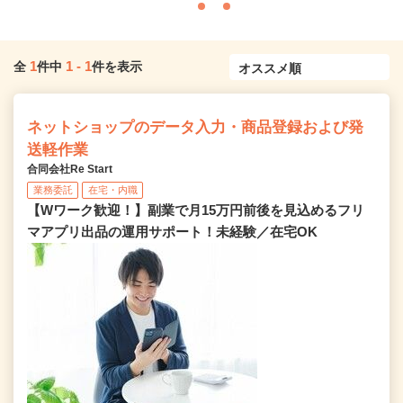
1
1
-
1
全
件中
件を表示
ネットショップのデータ入力・商品登録および発
送軽作業
合同会社Re Start
業務委託
在宅・内職
【Wワーク歓迎！】副業で月15万円前後を見込めるフリ
マアプリ出品の運用サポート！未経験／在宅OK