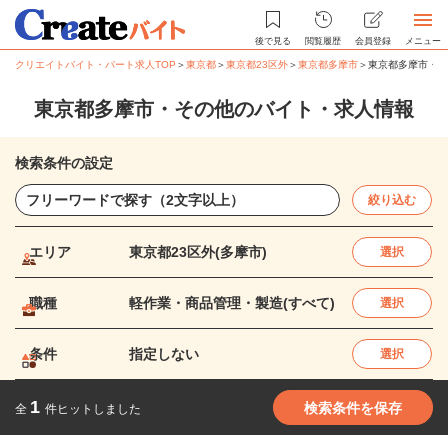
後で見る
閲覧履歴
会員登録
メニュー
クリエイトバイト・パート求人TOP
＞
東京都
＞
東京都23区外
＞
東京都多摩市
＞
東京都多摩市・そ
東京都多摩市・その他のバイト・求人情報
検索条件の設定
絞り込む
エリア
東京都23区外(多摩市)
選択
職種
軽作業・商品管理・製造(すべて)
選択
条件
指定しない
選択
1
検索条件を保存
全
件ヒットしました