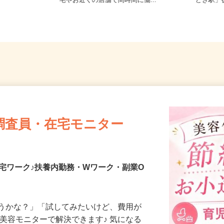
本町（吉祥寺
東京都23区内等 ◆勤務地多数♪ご自
東京都
宅やお近くの店舗で間時間に働...
どき駅
調査員・在宅モニター
宅ワーク♪扶養内勤務・Wワーク・副業O
合うかな？」「試してみたいけど、費用が