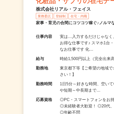
化粧品・サプリの在宅デ
株式会社リアル・フェイス
業務委託
登録制
在宅・内職
家事・育児の合間にコツコツ稼ぐ♪ノルマ
仕事内容
実は…入力するだけじゃなく
お得な仕事です♪ スマホ1台
なお仕事です 化…
給与
時給1,500円以上（完全出来高
勤務地
東京都下等【ご希望の地域で
さい！】
勤務時間
1日5分～好きな時間、空い
や短期～中長期まで…
応募資格
◎PC・スマートフォンをお