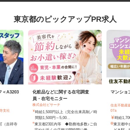
東京都のピックアップPR求人
＜A3203
化粧品などに関する在宅調査
マンシ
員・在宅モニター
株式会社ビサーチ
住友不動産
祥寺支社
07a
時給1,500円以上（完全出来高制／時
円
間額1,500円～5,00...
時給1,