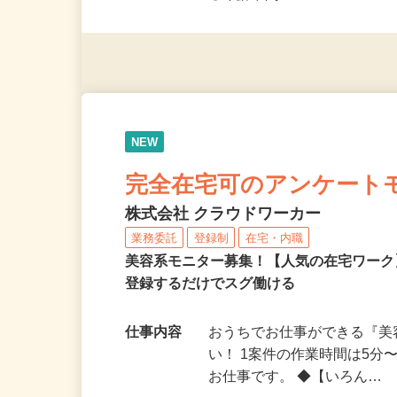
◎未経験者大歓迎！ ◎20代
◎年齢不問
NEW
完全在宅可のアンケート
株式会社 クラウドワーカー
業務委託
登録制
在宅・内職
美容系モニター募集！【人気の在宅ワーク
登録するだけでスグ働ける
仕事内容
おうちでお仕事ができる『