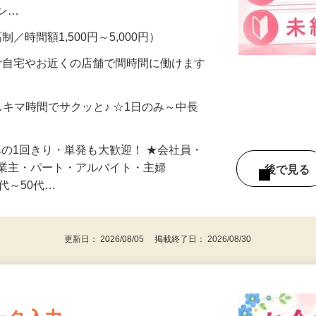
、美容モニターで解決できます♪ 気になる
メン…
制／時間額1,500円～5,000円）
ご自宅やお近くの店舗で間時間に働けます
スキマ時間でサクッと♪ ☆1日のみ～中長
みの1回きり・単発も大歓迎！ ★会社員・
事業主・パート・アルバイト・主婦
後で見
代～50代…
更新日： 2026/08/05 掲載終了日： 2026/08/30