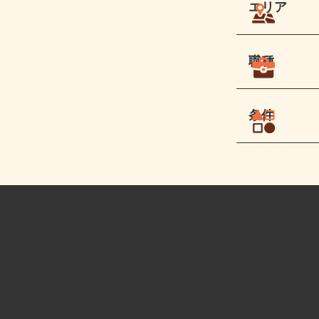
エリア
職種
条件