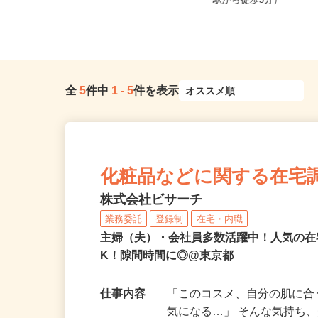
東京都中央区晴海/都営大江戸線「勝
東京都武蔵野市吉祥寺
どき駅」徒歩5分
駅から徒歩5分）
全
5
件中
1
-
5
件を表示
化粧品などに関する在宅
株式会社ビサーチ
業務委託
登録制
在宅・内職
主婦（夫）・会社員多数活躍中！人気の在
K！隙間時間に◎@東京都
仕事内容
「このコスメ、自分の肌に