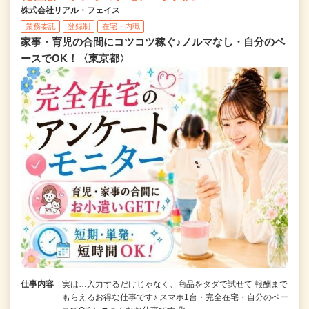
株式会社リアル・フェイス
業務委託
登録制
在宅・内職
家事・育児の合間にコツコツ稼ぐ♪ノルマなし・自分のペ
ースでOK！〈東京都〉
仕事内容
実は…入力するだけじゃなく、商品をタダで試せて 報酬まで
もらえるお得な仕事です♪ スマホ1台・完全在宅・自分のペー