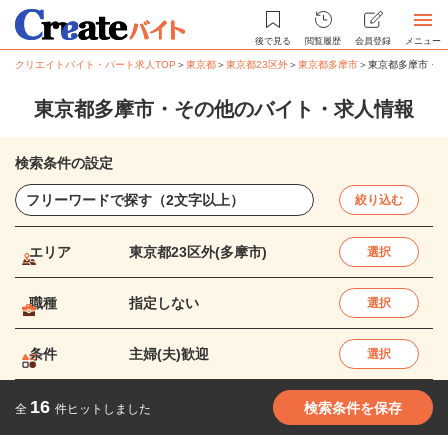
後で見る
閲覧履歴
会員登録
メニュー
クリエイトバイト・パート求人TOP
＞
東京都
＞
東京都23区外
＞
東京都多摩市
＞
東京都多摩市・そ
東京都多摩市・その他のバイト・求人情報
検索条件の設定
絞り込む
エリア
東京都23区外(多摩市)
選択
職種
指定しない
選択
条件
主婦(夫)歓迎
選択
16
検索条件を保存
全
件ヒットしました