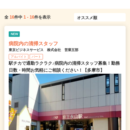
16
1
-
16
全
件中
件を表示
NEW
病院内の清掃スタッフ
東京ビジネスサービス 株式会社 営業五部
アルバイト
パート
駅チカで通勤ラクラク♪病院内の清掃スタッフ募集！勤務
日数・時間お気軽にご相談ください！【多摩市】