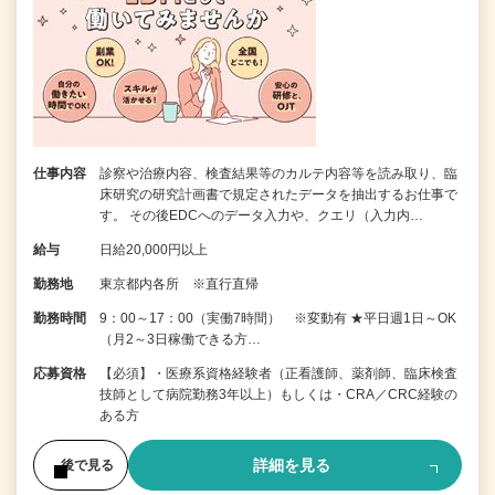
仕事内容
診察や治療内容、検査結果等のカルテ内容等を読み取り、臨
床研究の研究計画書で規定されたデータを抽出するお仕事で
す。 その後EDCへのデータ入力や、クエリ（入力内…
給与
日給20,000円以上
勤務地
東京都内各所 ※直行直帰
勤務時間
9：00～17：00（実働7時間） ※変動有 ★平日週1日～OK
（月2～3日稼働できる方…
応募資格
【必須】・医療系資格経験者（正看護師、薬剤師、臨床検査
技師として病院勤務3年以上）もしくは・CRA／CRC経験の
ある方
詳細を見る
後で見る