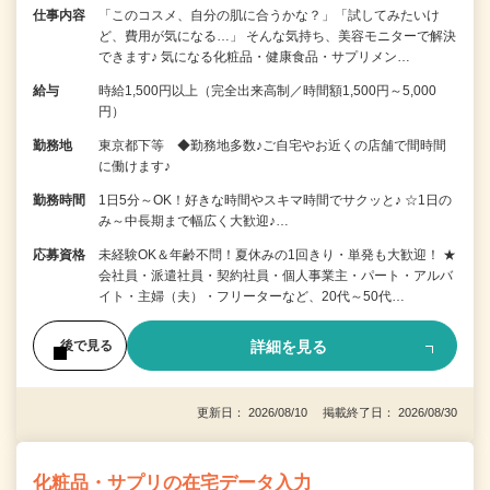
仕事内容
「このコスメ、自分の肌に合うかな？」「試してみたいけ
ど、費用が気になる…」 そんな気持ち、美容モニターで解決
できます♪ 気になる化粧品・健康食品・サプリメン…
給与
時給1,500円以上（完全出来高制／時間額1,500円～5,000
円）
勤務地
東京都下等 ◆勤務地多数♪ご自宅やお近くの店舗で間時間
に働けます♪
勤務時間
1日5分～OK！好きな時間やスキマ時間でサクッと♪ ☆1日の
み～中長期まで幅広く大歓迎♪…
応募資格
未経験OK＆年齢不問！夏休みの1回きり・単発も大歓迎！ ★
会社員・派遣社員・契約社員・個人事業主・パート・アルバ
イト・主婦（夫）・フリーターなど、20代～50代…
詳細を見る
後で見る
更新日： 2026/08/10 掲載終了日： 2026/08/30
化粧品・サプリの在宅データ入力