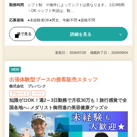
勤務時間
シフト制 ※物件によってシフトは異なります。 1日3時間
～OK ☆シフト申請は、勤…
応募資格
●未経験者OK●男女、年齢不問 ●資格不問
詳細を見る
後で見る
更新日： 2026/07/28 掲載終了日： 2026/09/04
NEW
出張体験型ブースの接客販売スタッフ
株式会社 プレバンク
アルバイト
パート
知識ゼロOK！週2～3日勤務で月収30万も！旅行感覚で全
国各地へ♪メダリスト御用達の美容健康グッズ☆