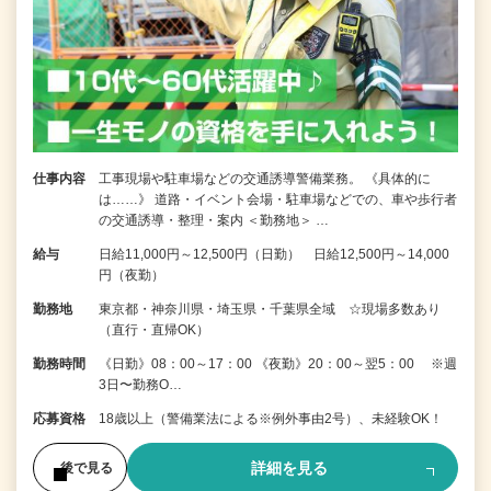
仕事内容
工事現場や駐車場などの交通誘導警備業務。 《具体的に
は……》 道路・イベント会場・駐車場などでの、車や歩行者
の交通誘導・整理・案内 ＜勤務地＞ …
給与
日給11,000円～12,500円（日勤） 日給12,500円～14,000
円（夜勤）
勤務地
東京都・神奈川県・埼玉県・千葉県全域 ☆現場多数あり
（直行・直帰OK）
勤務時間
《日勤》08：00～17：00 《夜勤》20：00～翌5：00 ※週
3日〜勤務O…
応募資格
18歳以上（警備業法による※例外事由2号）、未経験OK！
詳細を見る
後で見る