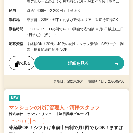
モデルルームのような魅力的な部屋へ演出するお仕事で…
給与
時給1,400円～2,200円＋手当あり
勤務地
東京都（23区・都下）および近郊エリア ※直行直帰OK
勤務時間
9：30～17：00の間で4～6H勤務で応相談 ※月8日以上(土日
4日含む) （例） ・…
応募資格
未経験OK！20代～40代の女性スタッフ活躍中♪Wワーク・副
業・扶養範囲内勤務もOK！
詳細を見る
後で見る
更新日： 2026/03/04 掲載終了日： 2026/09/30
NEW
マンションの代行管理人・清掃スタッフ
株式会社 センシアリンク 【毎日興業グループ】
アルバイト
パート
未経験OK！シフトは事前申告制で月1回でもOK！まずは