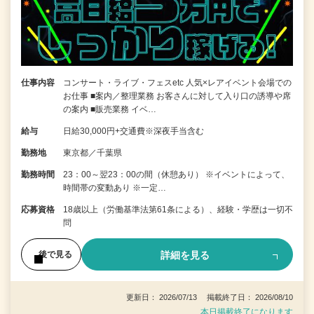
仕事内容
コンサート・ライブ・フェスetc 人気×レアイベント会場での
お仕事 ■案内／整理業務 お客さんに対して入り口の誘導や席
の案内 ■販売業務 イベ…
給与
日給30,000円+交通費※深夜手当含む
勤務地
東京都／千葉県
勤務時間
23：00～翌23：00の間（休憩あり） ※イベントによって、
時間帯の変動あり ※一定…
応募資格
18歳以上（労働基準法第61条による）、経験・学歴は一切不
問
詳細を見る
後で見る
更新日： 2026/07/13 掲載終了日： 2026/08/10
本日掲載終了になります