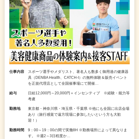
仕事内容
スポーツ選手やメダリスト、著名人も数多く御用達の健康器
具（DENBA Health、CATCH-I）の無料体験＆販売イベント
を正規代理店として全国催事場にて開催…
給与
日給12,000円～20,000円＋インセンティブ ※経験・能力等
考慮
勤務地
東京都・神奈川県・埼玉県・千葉県 ※他にも全国に出店会場
あり（旅行感覚で遠方現場に参加したいという方も大歓
迎！）
勤務時間
9：00～19：00の間で実働8H ※勤務場所によって異なりま
す。 ※週2～3日程度か…