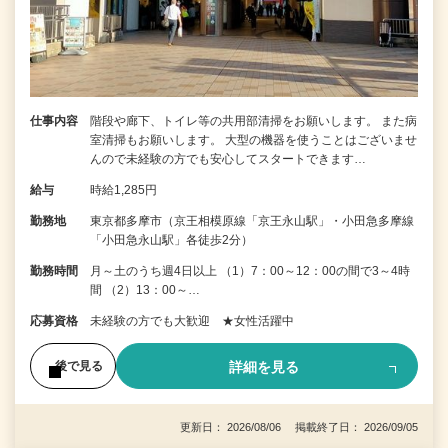
仕事内容
階段や廊下、トイレ等の共用部清掃をお願いします。 また病
室清掃もお願いします。 大型の機器を使うことはございませ
んので未経験の方でも安心してスタートできます…
給与
時給1,285円
勤務地
東京都多摩市（京王相模原線「京王永山駅」・小田急多摩線
「小田急永山駅」各徒歩2分）
勤務時間
月～土のうち週4日以上 （1）7：00～12：00の間で3～4時
間 （2）13：00～…
応募資格
未経験の方でも大歓迎 ★女性活躍中
詳細を見る
後で見る
更新日： 2026/08/06 掲載終了日： 2026/09/05