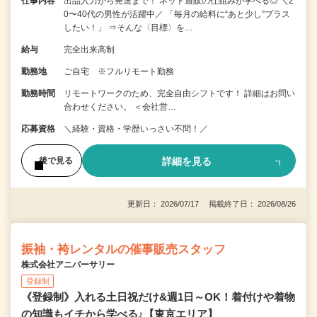
仕事内容
出品入力から発送まで！ ネット通販の仕組みが学べる◎ ＼2
0〜40代の男性が活躍中／ 「毎月の給料に“あと少し”プラス
したい！」 ⇒そんな〈目標〉を…
給与
完全出来高制
勤務地
ご自宅 ※フルリモート勤務
勤務時間
リモートワークのため、完全自由シフトです！ 詳細はお問い
合わせください。 ＜会社営…
応募資格
＼経験・資格・学歴いっさい不問！／
詳細を見る
後で見る
更新日： 2026/07/17 掲載終了日： 2026/08/26
振袖・袴レンタルの催事販売スタッフ
株式会社アニバーサリー
登録制
《登録制》入れる土日祝だけ&週1日～OK！着付けや着物
の知識もイチから学べる♪【東京エリア】