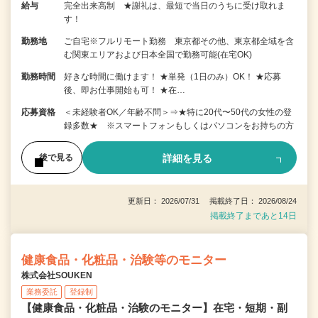
給与
完全出来高制 ★謝礼は、最短で当日のうちに受け取れま
す！
勤務地
ご自宅※フルリモート勤務 東京都その他、東京都全域を含
む関東エリアおよび日本全国で勤務可能(在宅OK)
勤務時間
好きな時間に働けます！ ★単発（1日のみ）OK！ ★応募
後、即お仕事開始も可！ ★在…
応募資格
＜未経験者OK／年齢不問＞⇒★特に20代〜50代の女性の登
録多数★ ※スマートフォンもしくはパソコンをお持ちの方
詳細を見る
後で見る
更新日： 2026/07/31 掲載終了日： 2026/08/24
掲載終了まであと14日
健康食品・化粧品・治験等のモニター
株式会社SOUKEN
業務委託
登録制
【健康食品・化粧品・治験のモニター】在宅・短期・副