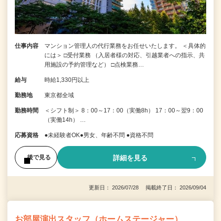
仕事内容
マンション管理人の代行業務をお任せいたします。 ＜具体的
には＞ □受付業務 （入居者様の対応、引越業者への指示、共
用施設の予約管理など） □点検業務…
給与
時給1,330円以上
勤務地
東京都全域
勤務時間
＜シフト制＞ 8：00～17：00（実働8h） 17：00～翌9：00
（実働14h） …
応募資格
●未経験者OK●男女、年齢不問 ●資格不問
詳細を見る
後で見る
更新日： 2026/07/28 掲載終了日： 2026/09/04
お部屋演出スタッフ（ホームステージャー）