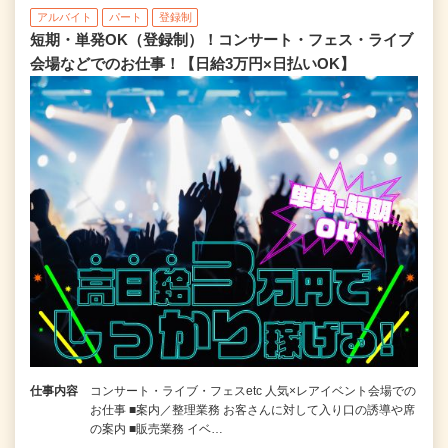
アルバイト
パート
登録制
短期・単発OK（登録制）！コンサート・フェス・ライブ
会場などでのお仕事！【日給3万円×日払いOK】
仕事内容
コンサート・ライブ・フェスetc 人気×レアイベント会場での
お仕事 ■案内／整理業務 お客さんに対して入り口の誘導や席
の案内 ■販売業務 イベ…