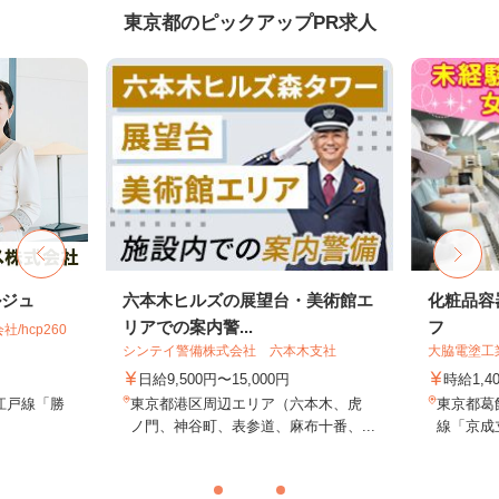
東京都のピックアップPR求人
ルジュ
六本木ヒルズの展望台・美術館エ
化粧品容
リアでの案内警...
フ
hcp260
シンテイ警備株式会社 六本木支社
大脇電塗工
日給9,500円〜15,000円
時給1,4
江戸線「勝
東京都港区周辺エリア（六本木、虎
東京都葛飾
ノ門、神谷町、表参道、麻布十番、...
線「京成立