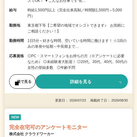
スでOK！ ▼こんなお仕事です 化…
給与
時給1,500円以上（完全出来高制／時間額1,500円～5,000
円）
勤務地
東京都下等【ご希望の地域でオシゴトできます♪ お気軽に
ご相談ください！】
勤務時間
1日5分～好きな時間、空いている時間に働けます！ ☆1回の
みの単発や短期～中長期まで…
応募資格
◎PC・スマートフォンをお持ちの方（※アンケートに必要
なため） ◎未経験者大歓迎！ ◎20代、30代、40代、50代の
女性の登録多数 ◎年齢不問
詳細を見る
後で見る
更新日： 2026/07/23 掲載終了日： 2026/08/30
NEW
完全在宅可のアンケートモニター
株式会社 クラウドワーカー