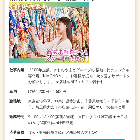
仕事内容
「100年企業」きものやまとグループの 振袖・袴のレンタル
専門店『KIMONO＆』。 お客様が振袖・袴を選ぶサポートを
お願いします。 ★店舗や周辺エリアで行われ…
給与
時給1,230円～1,500円
勤務地
東京都渋谷区、神奈川県横浜市、千葉県船橋市・千葉市・柏
市、埼玉県大宮市の店舗ほか・都下周辺エリアの催事会場
勤務時間
9：00～18：00(実働8時間) ※日により相談可能 ★土日祝
のみ（催事開催の時期限定）…
応募資格
接客・販売経験者歓迎／未経験の方もOK