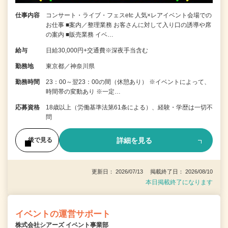
仕事内容
コンサート・ライブ・フェスetc 人気×レアイベント会場での
お仕事 ■案内／整理業務 お客さんに対して入り口の誘導や席
の案内 ■販売業務 イベ…
給与
日給30,000円+交通費※深夜手当含む
勤務地
東京都／神奈川県
勤務時間
23：00～翌23：00の間（休憩あり） ※イベントによって、
時間帯の変動あり ※一定…
応募資格
18歳以上（労働基準法第61条による）、経験・学歴は一切不
問
詳細を見る
後で見る
更新日： 2026/07/13 掲載終了日： 2026/08/10
本日掲載終了になります
イベントの運営サポート
株式会社シアーズ イベント事業部