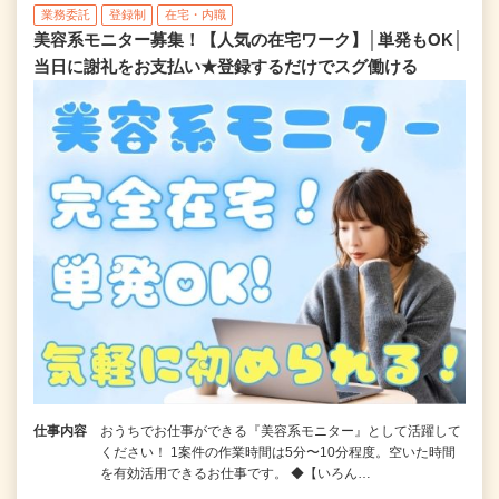
業務委託
登録制
在宅・内職
美容系モニター募集！【人気の在宅ワーク】│単発もOK│
当日に謝礼をお支払い★登録するだけでスグ働ける
仕事内容
おうちでお仕事ができる『美容系モニター』として活躍して
ください！ 1案件の作業時間は5分〜10分程度。空いた時間
を有効活用できるお仕事です。 ◆【いろん…