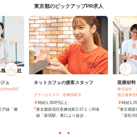
東京都のピックアップPR求人
ルジュ
ネットカフェの接客スタッフ
医療材料
hcp260
株式会社 
グランカスタマ 歌舞伎町店
国立健康危機
時給1,350円以上
時給1,2
江戸線「勝
東京都新宿区歌舞伎町2-37-1（JR各
東京都新
線「新宿駅」東口より徒歩...
「若松河