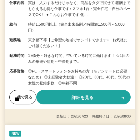
仕事内容
実は…入力するだけじゃなく、商品をタダで試せて 報酬まで
もらえるお得な仕事です♪ スマホ1台・完全在宅・自分のペー
スでOK！ ▼こんなお仕事です 化…
給与
時給1,500円以上（完全出来高制／時間額1,500円～5,000
円）
勤務地
東京都下等【ご希望の地域でオシゴトできます♪ お気軽に
ご相談ください！】
勤務時間
1日5分～好きな時間、空いている時間に働けます！ ☆1回の
みの単発や短期～中長期まで…
応募資格
◎PC・スマートフォンをお持ちの方（※アンケートに必要
なため） ◎未経験者大歓迎！ ◎20代、30代、40代、50代の
女性の登録多数 ◎年齢不問
詳細を見る
後で見る
更新日： 2026/07/23 掲載終了日： 2026/08/30
NEW