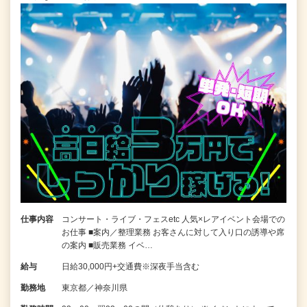
仕事内容
コンサート・ライブ・フェスetc 人気×レアイベント会場での
お仕事 ■案内／整理業務 お客さんに対して入り口の誘導や席
の案内 ■販売業務 イベ…
給与
日給30,000円+交通費※深夜手当含む
勤務地
東京都／神奈川県