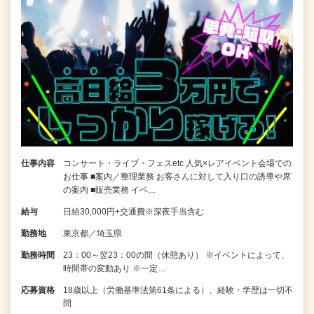
仕事内容
コンサート・ライブ・フェスetc 人気×レアイベント会場での
お仕事 ■案内／整理業務 お客さんに対して入り口の誘導や席
の案内 ■販売業務 イベ…
給与
日給30,000円+交通費※深夜手当含む
勤務地
東京都／埼玉県
勤務時間
23：00～翌23：00の間（休憩あり） ※イベントによって、
時間帯の変動あり ※一定…
応募資格
18歳以上（労働基準法第61条による）、経験・学歴は一切不
問