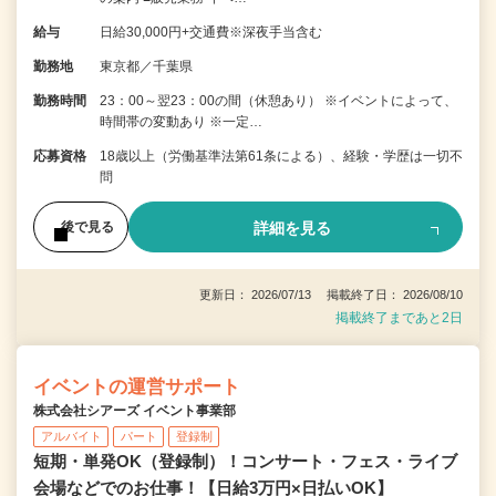
給与
日給30,000円+交通費※深夜手当含む
勤務地
東京都／千葉県
勤務時間
23：00～翌23：00の間（休憩あり） ※イベントによって、
時間帯の変動あり ※一定…
応募資格
18歳以上（労働基準法第61条による）、経験・学歴は一切不
問
詳細を見る
後で見る
更新日： 2026/07/13 掲載終了日： 2026/08/10
掲載終了まであと2日
イベントの運営サポート
株式会社シアーズ イベント事業部
アルバイト
パート
登録制
短期・単発OK（登録制）！コンサート・フェス・ライブ
会場などでのお仕事！【日給3万円×日払いOK】