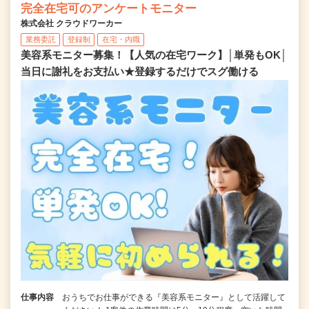
完全在宅可のアンケートモニター
株式会社 クラウドワーカー
業務委託
登録制
在宅・内職
美容系モニター募集！【人気の在宅ワーク】│単発もOK│
当日に謝礼をお支払い★登録するだけでスグ働ける
仕事内容
おうちでお仕事ができる『美容系モニター』として活躍して