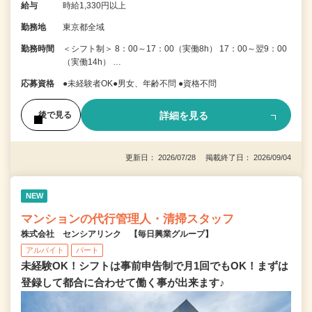
給与
時給1,330円以上
勤務地
東京都全域
勤務時間
＜シフト制＞ 8：00～17：00（実働8h） 17：00～翌9：00
（実働14h） …
応募資格
●未経験者OK●男女、年齢不問 ●資格不問
詳細を見る
後で見る
更新日： 2026/07/28 掲載終了日： 2026/09/04
NEW
マンションの代行管理人・清掃スタッフ
株式会社 センシアリンク 【毎日興業グループ】
アルバイト
パート
未経験OK！シフトは事前申告制で月1回でもOK！まずは
登録して都合に合わせて働く事が出来ます♪