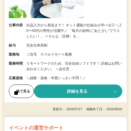
仕事内容
出品入力から発送まで！ ネット通販の仕組みが学べる◎ ＼2
0〜40代の男性が活躍中／ 「毎月の給料に“あと少し”プラス
したい！」 ⇒そんな〈目標〉を…
給与
完全出来高制
勤務地
ご自宅 ※フルリモート勤務
勤務時間
リモートワークのため、完全自由シフトです！ 詳細はお問い
合わせください。 ＜会社営…
応募資格
＼経験・資格・学歴いっさい不問！／
詳細を見る
後で見る
更新日： 2026/07/17 掲載終了日： 2026/08/26
イベントの運営サポート