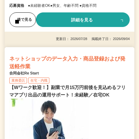
応募資格
●未経験者OK●男女、年齢不問 ●資格不問
詳細を見る
後で見る
更新日： 2026/07/28 掲載終了日： 2026/09/04
ネットショップのデータ入力・商品登録および発
送軽作業
合同会社Re Start
業務委託
在宅・内職
【Wワーク歓迎！】副業で月15万円前後を見込めるフリ
マアプリ出品の運用サポート！未経験／在宅OK