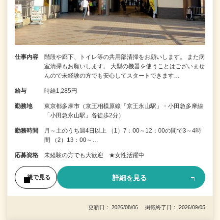
仕事内容
階段や廊下、トイレ等の共用部清掃をお願いします。 また病
室清掃もお願いします。 大型の機器を使うことはございませ
んので未経験の方でも安心してスタートできます…
給与
時給1,285円
勤務地
東京都多摩市（京王相模原線「京王永山駅」・小田急多摩線
「小田急永山駅」各徒歩2分）
勤務時間
月～土のうち週4日以上 （1）7：00～12：00の間で3～4時
間 （2）13：00～…
応募資格
未経験の方でも大歓迎 ★女性活躍中
詳細を見る
後で見る
更新日： 2026/08/06 掲載終了日： 2026/09/05