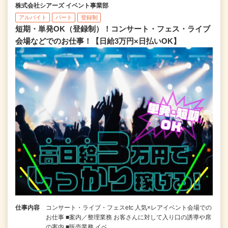
株式会社シアーズ イベント事業部
アルバイト
パート
登録制
短期・単発OK（登録制）！コンサート・フェス・ライブ
会場などでのお仕事！【日給3万円×日払いOK】
仕事内容
コンサート・ライブ・フェスetc 人気×レアイベント会場での
お仕事 ■案内／整理業務 お客さんに対して入り口の誘導や席
の案内 ■販売業務 イベ…