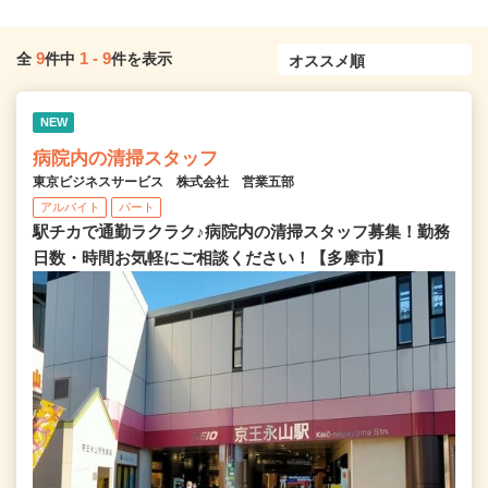
9
1
-
9
全
件中
件を表示
NEW
病院内の清掃スタッフ
東京ビジネスサービス 株式会社 営業五部
アルバイト
パート
駅チカで通勤ラクラク♪病院内の清掃スタッフ募集！勤務
日数・時間お気軽にご相談ください！【多摩市】