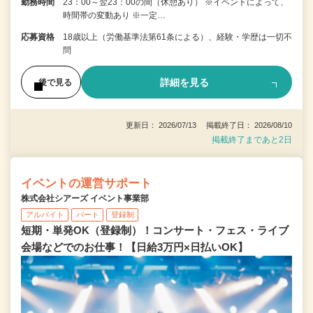
勤務時間
23：00～翌23：00の間（休憩あり） ※イベントによって、
時間帯の変動あり ※一定…
応募資格
18歳以上（労働基準法第61条による）、経験・学歴は一切不
問
詳細を見る
後で見る
更新日： 2026/07/13 掲載終了日： 2026/08/10
掲載終了まであと2日
イベントの運営サポート
株式会社シアーズ イベント事業部
アルバイト
パート
登録制
短期・単発OK（登録制）！コンサート・フェス・ライブ
会場などでのお仕事！【日給3万円×日払いOK】