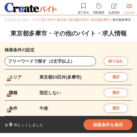
後で見る
閲覧履歴
会員登録
メニュー
クリエイトバイト・パート求人TOP
＞
東京都
＞
東京都23区外
＞
東京都多摩市
＞
東京都多摩市・そ
東京都多摩市・その他のバイト・求人情報
検索条件の設定
絞り込む
エリア
東京都23区外(多摩市)
選択
職種
指定しない
選択
条件
午後
選択
9
検索条件を保存
全
件ヒットしました