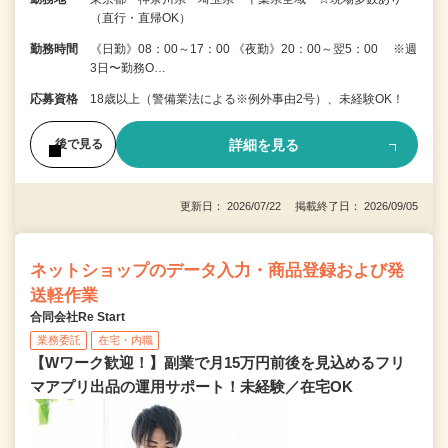
（直行・直帰OK）
勤務時間
《日勤》08：00～17：00 《夜勤》20：00～翌5：00 ※週
3日〜勤務O…
応募資格
18歳以上（警備業法による※例外事由2号）、未経験OK！
詳細を見る
後で見る
更新日： 2026/07/22 掲載終了日： 2026/09/05
ネットショップのデータ入力・商品登録および発
送軽作業
合同会社Re Start
業務委託
在宅・内職
【Wワーク歓迎！】副業で月15万円前後を見込めるフリ
マアプリ出品の運用サポート！未経験／在宅OK