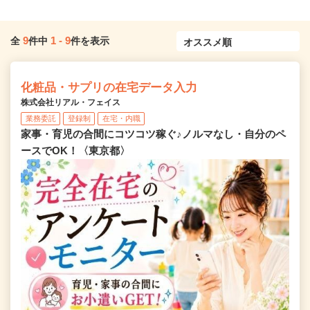
9
1
-
9
全
件中
件を表示
化粧品・サプリの在宅データ入力
株式会社リアル・フェイス
業務委託
登録制
在宅・内職
家事・育児の合間にコツコツ稼ぐ♪ノルマなし・自分のペ
ースでOK！〈東京都〉