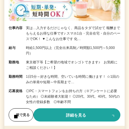
仕事内容
実は…入力するだけじゃなく、商品をタダで試せて 報酬まで
もらえるお得な仕事です♪ スマホ1台・完全在宅・自分のペー
スでOK！ ▼こんなお仕事です 化…
給与
時給1,500円以上（完全出来高制／時間額1,500円～5,000
円）
勤務地
東京都下等【ご希望の地域でオシゴトできます♪ お気軽に
ご相談ください！】
勤務時間
1日5分～好きな時間、空いている時間に働けます！ ☆1回の
みの単発や短期～中長期まで…
応募資格
◎PC・スマートフォンをお持ちの方（※アンケートに必要
なため） ◎未経験者大歓迎！ ◎20代、30代、40代、50代の
女性の登録多数 ◎年齢不問
詳細を見る
後で見る