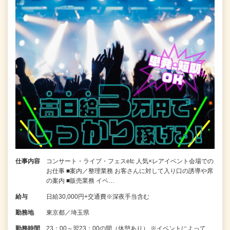
仕事内容
コンサート・ライブ・フェスetc 人気×レアイベント会場での
お仕事 ■案内／整理業務 お客さんに対して入り口の誘導や席
の案内 ■販売業務 イベ…
給与
日給30,000円+交通費※深夜手当含む
勤務地
東京都／埼玉県
勤務時間
23：00～翌23：00の間（休憩あり） ※イベントによって、