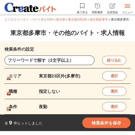
後で見る
閲覧履歴
会員登録
メニュー
クリエイトバイト・パート求人TOP
＞
東京都
＞
東京都23区外
＞
東京都多摩市
＞
東京都多摩市・そ
東京都多摩市・その他のバイト・求人情報
検索条件の設定
絞り込む
エリア
東京都23区外(多摩市)
選択
職種
指定しない
選択
条件
夜勤
選択
9
検索条件を保存
全
件ヒットしました