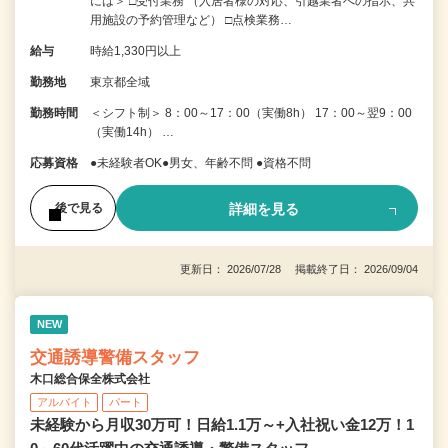
には＞ □受付業務 （入居者様の対応、引越業者への指示、共
用施設の予約管理など） □点検業務…
給与
時給1,330円以上
勤務地
東京都全域
勤務時間
＜シフト制＞ 8：00～17：00（実働8h） 17：00～翌9：00
（実働14h） …
応募資格
●未経験者OK●男女、年齢不問 ●資格不問
詳細を見る
後で見る
更新日： 2026/07/28 掲載終了日： 2026/09/04
NEW
交通誘導警備スタッフ
木口総合保全株式会社
アルバイト
パート
未経験から月収30万可！日給1.1万～+入社祝い金12万！1