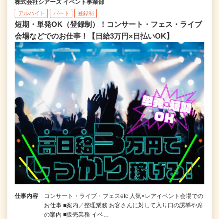
株式会社シアーズ イベント事業部
アルバイト
パート
登録制
短期・単発OK（登録制）！コンサート・フェス・ライブ
会場などでのお仕事！【日給3万円×日払いOK】
仕事内容
コンサート・ライブ・フェスetc 人気×レアイベント会場での
お仕事 ■案内／整理業務 お客さんに対して入り口の誘導や席
の案内 ■販売業務 イベ…