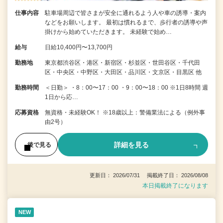
仕事内容
駐車場周辺で皆さまが安全に通れるよう人や車の誘導・案内
などをお願いします。 最初は慣れるまで、歩行者の誘導や声
掛けから始めていただきます。 未経験で始め…
給与
日給10,400円〜13,700円
勤務地
東京都渋谷区・港区・新宿区・杉並区・世田谷区・千代田
区・中央区・中野区・大田区・品川区・文京区・目黒区 他
勤務時間
＜日勤＞ ・8：00〜17：00 ・9：00〜18：00 ※1日8時間 週
1日から応…
応募資格
無資格・未経験OK！ ※18歳以上：警備業法による（例外事
由2号）
詳細を見る
後で見る
更新日： 2026/07/31 掲載終了日： 2026/08/08
本日掲載終了になります
NEW