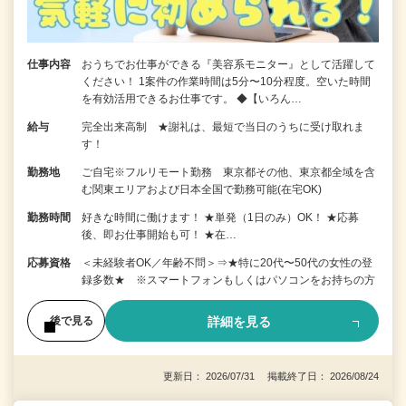
仕事内容
おうちでお仕事ができる『美容系モニター』として活躍して
ください！ 1案件の作業時間は5分〜10分程度。空いた時間
を有効活用できるお仕事です。 ◆【いろん…
給与
完全出来高制 ★謝礼は、最短で当日のうちに受け取れま
す！
勤務地
ご自宅※フルリモート勤務 東京都その他、東京都全域を含
む関東エリアおよび日本全国で勤務可能(在宅OK)
勤務時間
好きな時間に働けます！ ★単発（1日のみ）OK！ ★応募
後、即お仕事開始も可！ ★在…
応募資格
＜未経験者OK／年齢不問＞⇒★特に20代〜50代の女性の登
録多数★ ※スマートフォンもしくはパソコンをお持ちの方
詳細を見る
後で見る
更新日： 2026/07/31 掲載終了日： 2026/08/24