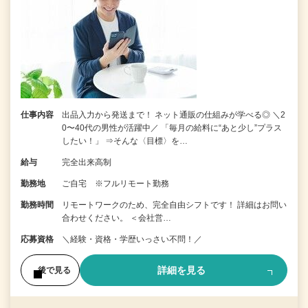
仕事内容
出品入力から発送まで！ ネット通販の仕組みが学べる◎ ＼2
0〜40代の男性が活躍中／ 「毎月の給料に“あと少し”プラス
したい！」 ⇒そんな〈目標〉を…
給与
完全出来高制
勤務地
ご自宅 ※フルリモート勤務
勤務時間
リモートワークのため、完全自由シフトです！ 詳細はお問い
合わせください。 ＜会社営…
応募資格
＼経験・資格・学歴いっさい不問！／
詳細を見る
後で見る