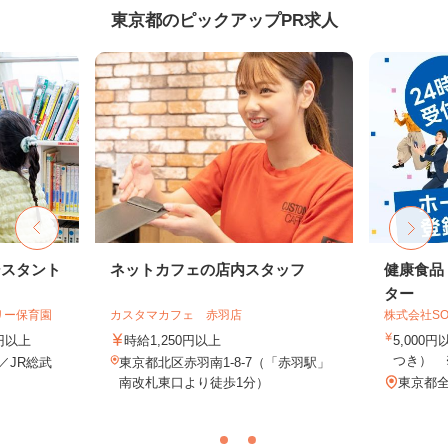
東京都のピックアップPR求人
シスタント
ネットカフェの店内スタッフ
健康食品
ター
リー保育園
カスタマカフェ 赤羽店
株式会社SO
0円以上
時給1,250円以上
5,000
つき） 
1／JR総武
東京都北区赤羽南1-8-7（「赤羽駅」
.
南改札東口より徒歩1分）
東京都