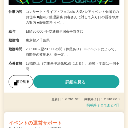
仕事内容
コンサート・ライブ・フェスetc 人気×レアイベント会場での
お仕事 ■案内／整理業務 お客さんに対して入り口の誘導や席
の案内 ■販売業務 イベ…
給与
日給30,000円+交通費※深夜手当含む
勤務地
東京都／千葉県
勤務時間
23：00～翌23：00の間（休憩あり） ※イベントによって、
時間帯の変動あり ※一定…
応募資格
18歳以上（労働基準法第61条による）、経験・学歴は一切不
問
詳細を見る
後で見る
更新日： 2026/07/13 掲載終了日： 2026/08/10
掲載終了まであと2日
イベントの運営サポート