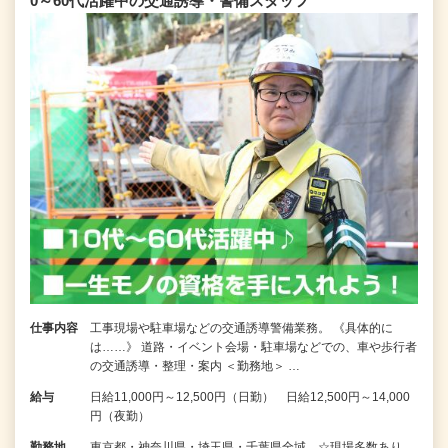
0～60代活躍中の交通誘導・警備スタッフ
仕事内容
工事現場や駐車場などの交通誘導警備業務。 《具体的に
は……》 道路・イベント会場・駐車場などでの、車や歩行者
の交通誘導・整理・案内 ＜勤務地＞ …
給与
日給11,000円～12,500円（日勤） 日給12,500円～14,000
円（夜勤）
勤務地
東京都・神奈川県・埼玉県・千葉県全域 ☆現場多数あり