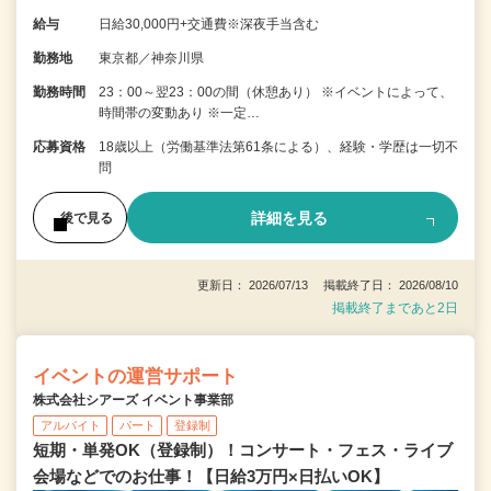
給与
日給30,000円+交通費※深夜手当含む
勤務地
東京都／神奈川県
勤務時間
23：00～翌23：00の間（休憩あり） ※イベントによって、
時間帯の変動あり ※一定…
応募資格
18歳以上（労働基準法第61条による）、経験・学歴は一切不
問
詳細を見る
後で見る
更新日： 2026/07/13 掲載終了日： 2026/08/10
掲載終了まであと2日
イベントの運営サポート
株式会社シアーズ イベント事業部
アルバイト
パート
登録制
短期・単発OK（登録制）！コンサート・フェス・ライブ
会場などでのお仕事！【日給3万円×日払いOK】