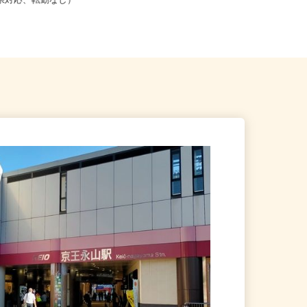
こからでも在宅勤務OK（全国
東京都渋谷区千駄ヶ谷5-27-3（JR
道府県対応、転勤なし）
「新宿駅」ミライナタワー改...