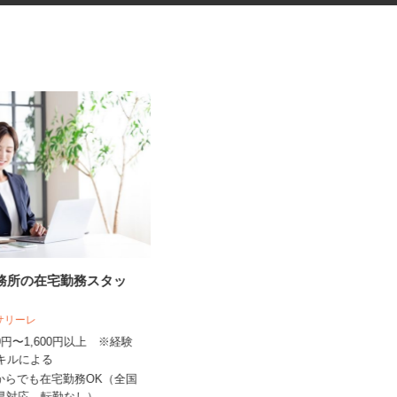
事務所の在宅勤務スタッ
振袖・袴レンタル、フォトスタ
ジオの運営スタッ...
人サリーレ
KIMONO＆ 新宿店／株式会社アニバーサ
リー
300円〜1,600円以上 ※経験
スキルによる
時給1,250円～1,350円以上＋手当