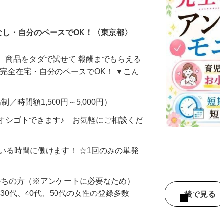
ータ入力
なし・自分のペースでOK！〈東京都〉
、商品をタダで試せて 報酬までもらえる
・完全在宅・自分のペースでOK！ ▼こん
制／時間額1,500円～5,000円）
オシゴトできます♪ お気軽にご相談くだ
ている時間に働けます！ ☆1回のみの単発
持ちの方（※アンケートに必要なため）
、30代、40代、50代の女性の登録多数
後で見