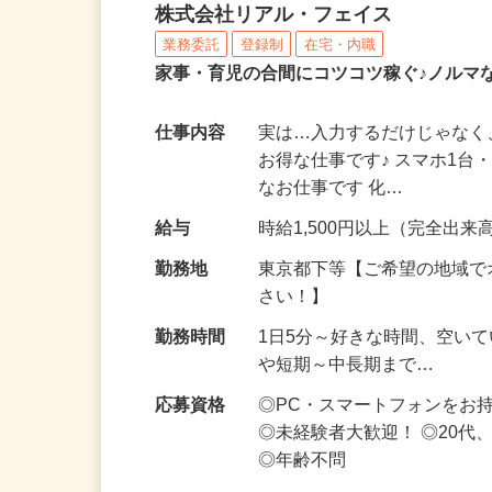
化粧品・サプリの在宅デ
株式会社リアル・フェイス
業務委託
登録制
在宅・内職
家事・育児の合間にコツコツ稼ぐ♪ノルマ
仕事内容
実は…入力するだけじゃなく
お得な仕事です♪ スマホ1台
なお仕事です 化…
給与
時給1,500円以上（完全出来高
勤務地
東京都下等【ご希望の地域で
さい！】
勤務時間
1日5分～好きな時間、空い
や短期～中長期まで…
応募資格
◎PC・スマートフォンをお
◎未経験者大歓迎！ ◎20代