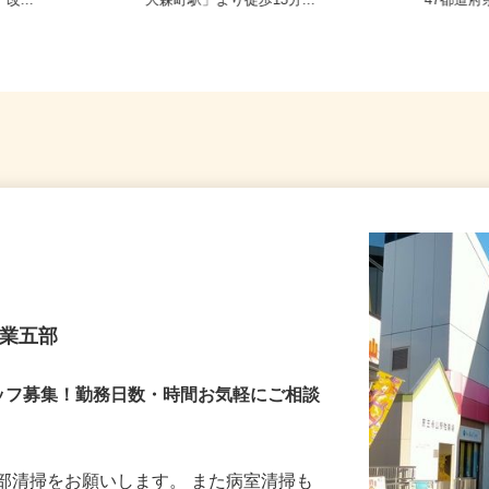
7-3（JR
東京都大田区大森東5-18-2（京急線
全国ど
改...
「大森町駅」より徒歩13分...
47都
営業五部
ッフ募集！勤務日数・時間お気軽にご相談