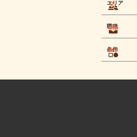
エリア
職種
条件