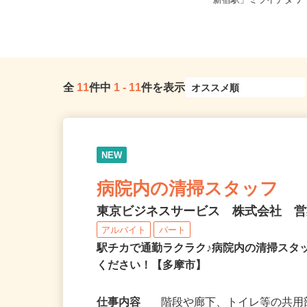
全国どこからでも在宅勤務OK（全国
東京都渋谷区千駄ヶ谷5-2
47都道府県対応、転勤なし）
「新宿駅」ミライナタワー
全
11
件中
1
-
11
件を表示
NEW
病院内の清掃スタッフ
東京ビジネスサービス 株式会社 
アルバイト
パート
駅チカで通勤ラクラク♪病院内の清掃スタ
ください！【多摩市】