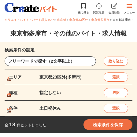
後で見る
閲覧履歴
会員登録
メニュー
クリエイトバイト・パート求人TOP
＞
東京都
＞
東京都23区外
＞
東京都多摩市
＞
東京都多摩市・そ
東京都多摩市・その他のバイト・求人情報
検索条件の設定
絞り込む
エリア
東京都23区外(多摩市)
選択
職種
指定しない
選択
条件
土日祝休み
選択
13
検索条件を保存
全
件ヒットしました