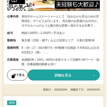
仕事内容
居住中ホームステージャーとして「住みながら売るための空
間演出」サービスを行います。 売主様のお部屋のお片付け、
モデルルームのような魅力的な部屋へ演出するお仕事で…
給与
時給1,400円～2,200円＋手当あり
勤務地
東京都（23区・都下）および近郊エリア ※直行直帰OK
勤務時間
9：30～17：00の間で4～6H勤務で応相談 ※月8日以上(土日
4日含む) （例） ・…
応募資格
未経験OK！20代～40代の女性スタッフ活躍中♪Wワーク・副
業・扶養範囲内勤務もOK！
詳細を見る
後で見る
更新日： 2026/03/04 掲載終了日： 2026/09/30
NEW