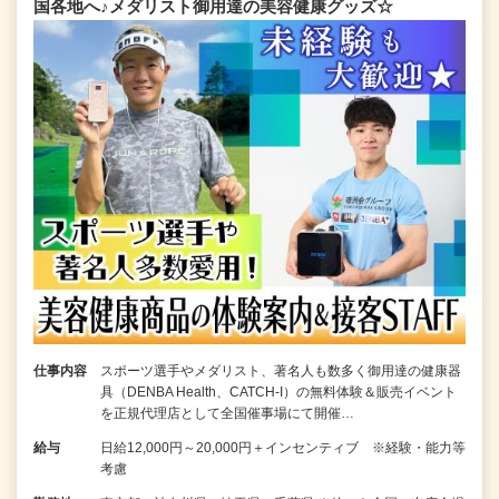
国各地へ♪メダリスト御用達の美容健康グッズ☆
仕事内容
スポーツ選手やメダリスト、著名人も数多く御用達の健康器
具（DENBA Health、CATCH-I）の無料体験＆販売イベント
を正規代理店として全国催事場にて開催…
給与
日給12,000円～20,000円＋インセンティブ ※経験・能力等
考慮