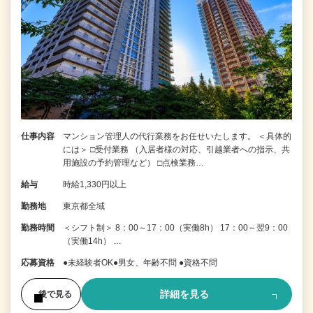
仕事内容
マンション管理人の代行業務をお任せいたします。 ＜具体的
には＞ □受付業務 （入居者様の対応、引越業者への指示、共
用施設の予約管理など） □点検業務…
給与
時給1,330円以上
勤務地
東京都全域
勤務時間
＜シフト制＞ 8：00～17：00（実働8h） 17：00～翌9：00
（実働14h） …
応募資格
●未経験者OK●男女、年齢不問 ●資格不問
詳細を見る
後で見る