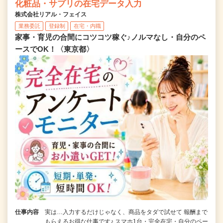
化粧品・サプリの在宅データ入力
株式会社リアル・フェイス
業務委託
登録制
在宅・内職
家事・育児の合間にコツコツ稼ぐ♪ノルマなし・自分のペ
ースでOK！〈東京都〉
仕事内容
実は…入力するだけじゃなく、商品をタダで試せて 報酬まで
もらえるお得な仕事です♪ スマホ1台・完全在宅・自分のペー