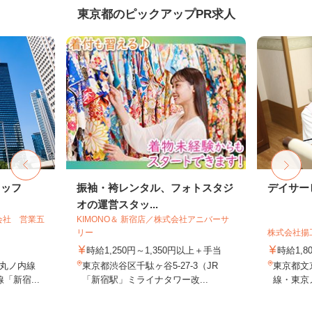
東京都のピックアップPR求人
タッフ
振袖・袴レンタル、フォトスタジ
デイサー
オの運営スタッ...
会社 営業五
KIMONO＆ 新宿店／株式会社アニバーサ
リー
株式会社揚
時給1,250円～1,350円以上＋手当
時給1,
丸ノ内線
東京都渋谷区千駄ヶ谷5-27-3（JR
東京都文京
「新宿...
「新宿駅」ミライナタワー改...
線・東京