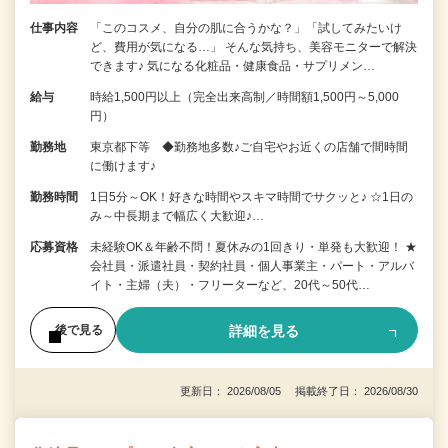
仕事内容
「このコスメ、自分の肌に合うかな？」「試してみたいけ
ど、費用が気になる…」 そんな気持ち、美容モニターで解決
できます♪ 気になる化粧品・健康食品・サプリメン…
給与
時給1,500円以上（完全出来高制／時間額1,500円～5,000
円）
勤務地
東京都下等 ◆勤務地多数♪ご自宅やお近くの店舗で間時間
に働けます♪
勤務時間
1日5分～OK！好きな時間やスキマ時間でサクッと♪ ☆1日の
み～中長期まで幅広く大歓迎♪…
応募資格
未経験OK＆年齢不問！夏休みの1回きり・単発も大歓迎！ ★
会社員・派遣社員・契約社員・個人事業主・パート・アルバ
イト・主婦（夫）・フリーターなど、20代～50代…
詳細を見る
後で見る
更新日： 2026/08/05 掲載終了日： 2026/08/30