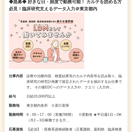
◆急募◆ 好きな日・頻度で勤務可能！ カルテを読める方
必見！臨床研究支えるデータ入力＠東京都内
仕事内容
診察や治療内容、検査結果等のカルテ内容等を読み取り、臨
床研究の研究計画書で規定されたデータを抽出するお仕事で
す。 その後EDCへのデータ入力や、クエリ（入力内…
給与
日給20,000円以上
勤務地
東京都内各所 ※直行直帰
勤務時間
9：00～17：00（実働7時間） ※変動有 ★平日週1日～OK
（月2～3日稼働できる方…
応募資格
【必須】・医療系資格経験者（正看護師、薬剤師、臨床検査