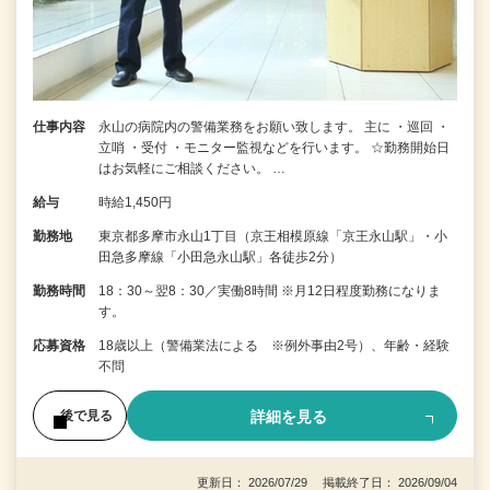
仕事内容
永山の病院内の警備業務をお願い致します。 主に ・巡回 ・
立哨 ・受付 ・モニター監視などを行います。 ☆勤務開始日
はお気軽にご相談ください。 …
給与
時給1,450円
勤務地
東京都多摩市永山1丁目（京王相模原線「京王永山駅」・小
田急多摩線「小田急永山駅」各徒歩2分）
勤務時間
18：30～翌8：30／実働8時間 ※月12日程度勤務になりま
す。
応募資格
18歳以上（警備業法による ※例外事由2号）、年齢・経験
不問
詳細を見る
後で見る
更新日： 2026/07/29 掲載終了日： 2026/09/04