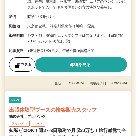
域、神奈川県東部（横浜市・川崎市）エリアのマンションに
スポットで入って頂きお住まいの方の快適な暮らし…
給与
時給1,330円以上
勤務地
東京都全域、 神奈川県東部（川崎・横浜）
勤務時間
シフト制 ※物件によってシフトは異なります。 1日3時間
～OK ☆シフト申請は、勤…
応募資格
●未経験者OK●男女、年齢不問 ●資格不問
詳細を見る
後で見る
更新日： 2026/07/28 掲載終了日： 2026/09/04
NEW
出張体験型ブースの接客販売スタッフ
株式会社 プレバンク
アルバイト
パート
知識ゼロOK！週2～3日勤務で月収30万も！旅行感覚で全