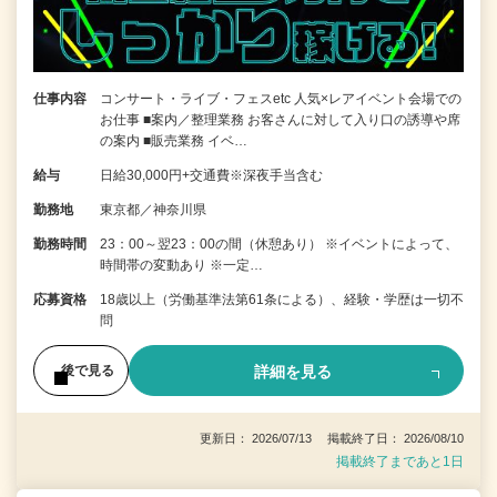
仕事内容
コンサート・ライブ・フェスetc 人気×レアイベント会場での
お仕事 ■案内／整理業務 お客さんに対して入り口の誘導や席
の案内 ■販売業務 イベ…
給与
日給30,000円+交通費※深夜手当含む
勤務地
東京都／神奈川県
勤務時間
23：00～翌23：00の間（休憩あり） ※イベントによって、
時間帯の変動あり ※一定…
応募資格
18歳以上（労働基準法第61条による）、経験・学歴は一切不
問
詳細を見る
後で見る
更新日： 2026/07/13 掲載終了日： 2026/08/10
掲載終了まであと1日