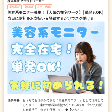
株式会社 クラウドワーカー
業務委託
登録制
在宅・内職
美容系モニター募集！【人気の在宅ワーク】│単発もOK│
当日に謝礼をお支払い★登録するだけでスグ働ける
仕事内容
おうちでお仕事ができる『美容系モニター』として活躍して
ください！ 1案件の作業時間は5分〜10分程度。空いた時間
を有効活用できるお仕事です。 ◆【いろん…