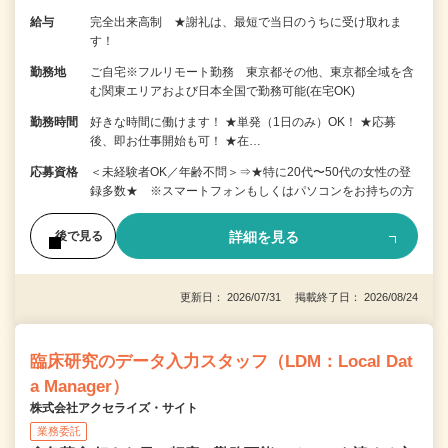
給与
完全出来高制 ★謝礼は、最短で当日のうちに受け取れま
す！
勤務地
ご自宅※フルリモート勤務 東京都その他、東京都全域を含
む関東エリアおよび日本全国で勤務可能(在宅OK)
勤務時間
好きな時間に働けます！ ★単発（1日のみ）OK！ ★応募
後、即お仕事開始も可！ ★在…
応募資格
＜未経験者OK／年齢不問＞⇒★特に20代〜50代の女性の登
録多数★ ※スマートフォンもしくはパソコンをお持ちの方
詳細を見る
後で見る
更新日： 2026/07/31 掲載終了日： 2026/08/24
臨床研究のデータ入力スタッフ（LDM：Local Dat
a Manager）
株式会社アクセライズ・サイト
業務委託