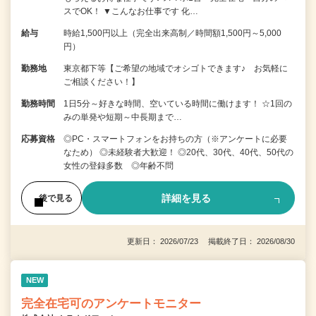
スでOK！ ▼こんなお仕事です 化…
給与
時給1,500円以上（完全出来高制／時間額1,500円～5,000
円）
勤務地
東京都下等【ご希望の地域でオシゴトできます♪ お気軽に
ご相談ください！】
勤務時間
1日5分～好きな時間、空いている時間に働けます！ ☆1回の
みの単発や短期～中長期まで…
応募資格
◎PC・スマートフォンをお持ちの方（※アンケートに必要
なため） ◎未経験者大歓迎！ ◎20代、30代、40代、50代の
女性の登録多数 ◎年齢不問
詳細を見る
後で見る
更新日： 2026/07/23 掲載終了日： 2026/08/30
NEW
完全在宅可のアンケートモニター