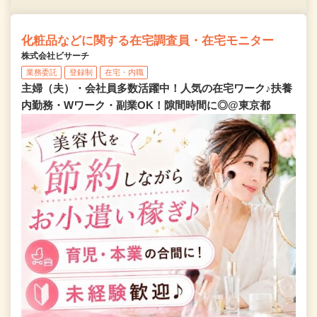
化粧品などに関する在宅調査員・在宅モニター
株式会社ビサーチ
業務委託
登録制
在宅・内職
主婦（夫）・会社員多数活躍中！人気の在宅ワーク♪扶養
内勤務・Wワーク・副業OK！隙間時間に◎@東京都