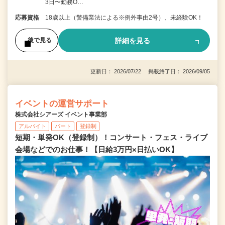
3日〜勤務O…
応募資格
18歳以上（警備業法による※例外事由2号）、未経験OK！
詳細を見る
後で見る
更新日： 2026/07/22 掲載終了日： 2026/09/05
イベントの運営サポート
株式会社シアーズ イベント事業部
アルバイト
パート
登録制
短期・単発OK（登録制）！コンサート・フェス・ライブ
会場などでのお仕事！【日給3万円×日払いOK】