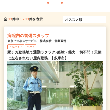
13
1
-
13
全
件中
件を表示
病院内の警備スタッフ
東京ビジネスサービス 株式会社 営業五部
アルバイト
パート
駅チカ勤務地で通勤ラクラク♪経験・能力一切不問！天候
に左右されない屋内勤務♪【多摩市】