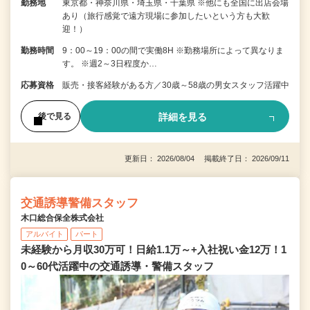
勤務地
東京都・神奈川県・埼玉県・千葉県 ※他にも全国に出店会場
あり（旅行感覚で遠方現場に参加したいという方も大歓
迎！）
勤務時間
9：00～19：00の間で実働8H ※勤務場所によって異なりま
す。 ※週2～3日程度か…
応募資格
販売・接客経験がある方／30歳～58歳の男女スタッフ活躍中
詳細を見る
後で見る
更新日： 2026/08/04 掲載終了日： 2026/09/11
交通誘導警備スタッフ
木口総合保全株式会社
アルバイト
パート
未経験から月収30万可！日給1.1万～+入社祝い金12万！1
0～60代活躍中の交通誘導・警備スタッフ