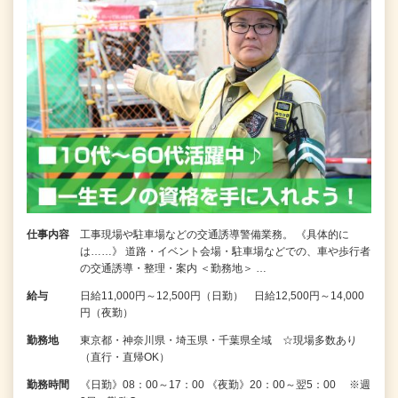
仕事内容
工事現場や駐車場などの交通誘導警備業務。 《具体的に
は……》 道路・イベント会場・駐車場などでの、車や歩行者
の交通誘導・整理・案内 ＜勤務地＞ …
給与
日給11,000円～12,500円（日勤） 日給12,500円～14,000
円（夜勤）
勤務地
東京都・神奈川県・埼玉県・千葉県全域 ☆現場多数あり
（直行・直帰OK）
勤務時間
《日勤》08：00～17：00 《夜勤》20：00～翌5：00 ※週