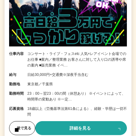
仕事内容
コンサート・ライブ・フェスetc 人気×レアイベント会場での
お仕事 ■案内／整理業務 お客さんに対して入り口の誘導や席
の案内 ■販売業務 イベ…
給与
日給30,000円+交通費※深夜手当含む
勤務地
東京都／千葉県
勤務時間
23：00～翌23：00の間（休憩あり） ※イベントによって、
時間帯の変動あり ※一定…
応募資格
18歳以上（労働基準法第61条による）、経験・学歴は一切不
問
詳細を見る
後で見る