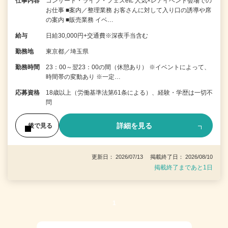
仕事内容
コンサート・ライブ・フェスetc 人気×レアイベント会場での
お仕事 ■案内／整理業務 お客さんに対して入り口の誘導や席
の案内 ■販売業務 イベ…
給与
日給30,000円+交通費※深夜手当含む
勤務地
東京都／埼玉県
勤務時間
23：00～翌23：00の間（休憩あり） ※イベントによって、
時間帯の変動あり ※一定…
応募資格
18歳以上（労働基準法第61条による）、経験・学歴は一切不
問
詳細を見る
後で見る
更新日： 2026/07/13 掲載終了日： 2026/08/10
掲載終了まであと1日
1