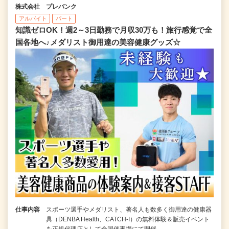
株式会社 プレバンク
アルバイト
パート
知識ゼロOK！週2～3日勤務で月収30万も！旅行感覚で全
国各地へ♪メダリスト御用達の美容健康グッズ☆
仕事内容
スポーツ選手やメダリスト、著名人も数多く御用達の健康器
具（DENBA Health、CATCH-I）の無料体験＆販売イベント
を正規代理店として全国催事場にて開催…