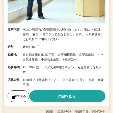
仕事内容
永山の病院内の警備業務をお願い致します。 主に ・巡回 ・
立哨 ・受付 ・モニター監視などを行います。 ☆勤務開始日
はお気軽にご相談ください。 …
給与
時給1,450円
勤務地
東京都多摩市永山1丁目（京王相模原線「京王永山駅」・小
田急多摩線「小田急永山駅」各徒歩2分）
勤務時間
18：30～翌8：30／実働8時間 ※月12日程度勤務になりま
す。
応募資格
18歳以上（警備業法による ※例外事由2号）、年齢・経験
不問
詳細を見る
後で見る
更新日： 2026/07/29 掲載終了日： 2026/09/04