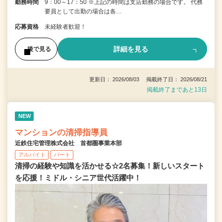
勤務時間
9：00～17：50 ※上記の時間は支店勤務の場合です。 代務
要員として出勤の場合は各…
応募資格
未経験者歓迎！
詳細を見る
後で見る
更新日： 2026/08/03 掲載終了日： 2026/08/21
掲載終了まであと13日
NEW
マンションの清掃指導員
近鉄住宅管理株式会社 首都圏事業本部
アルバイト
パート
清掃の経験や知識を活かせる☆2名募集！新しいスタート
を応援！ミドル・シニア世代活躍中！