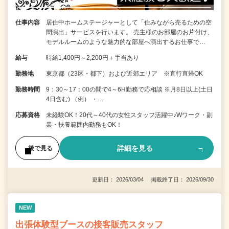
仕事内容
居住中ホームステージャーとして「住みながら売るための空
間演出」サービスを行います。 売主様のお部屋のお片付け、
モデルルームのような魅力的な部屋へ演出するお仕事で…
給与
時給1,400円～2,200円＋手当あり
勤務地
東京都（23区・都下）および近郊エリア ※直行直帰OK
勤務時間
9：30～17：00の間で4～6H勤務で応相談 ※月8日以上(土日
4日含む) （例） ・…
応募資格
未経験OK！20代～40代の女性スタッフ活躍中♪Wワーク・副
業・扶養範囲内勤務もOK！
詳細を見る
後で見る
更新日： 2026/03/04 掲載終了日： 2026/09/30
NEW
出張体験型ブースの接客販売スタッフ