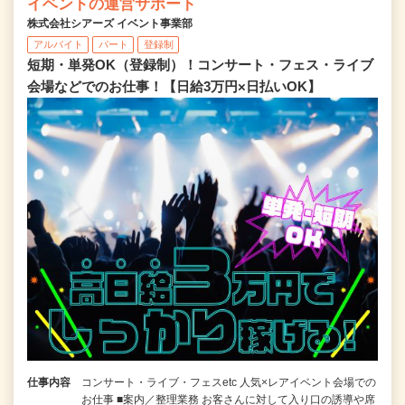
イベントの運営サポート
株式会社シアーズ イベント事業部
アルバイト
パート
登録制
短期・単発OK（登録制）！コンサート・フェス・ライブ
会場などでのお仕事！【日給3万円×日払いOK】
仕事内容
コンサート・ライブ・フェスetc 人気×レアイベント会場での
お仕事 ■案内／整理業務 お客さんに対して入り口の誘導や席