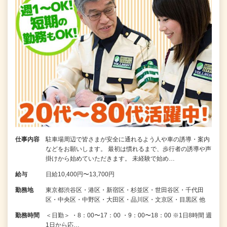
仕事内容
駐車場周辺で皆さまが安全に通れるよう人や車の誘導・案内
などをお願いします。 最初は慣れるまで、歩行者の誘導や声
掛けから始めていただきます。 未経験で始め…
給与
日給10,400円〜13,700円
勤務地
東京都渋谷区・港区・新宿区・杉並区・世田谷区・千代田
区・中央区・中野区・大田区・品川区・文京区・目黒区 他
勤務時間
＜日勤＞ ・8：00〜17：00 ・9：00〜18：00 ※1日8時間 週
1日から応…