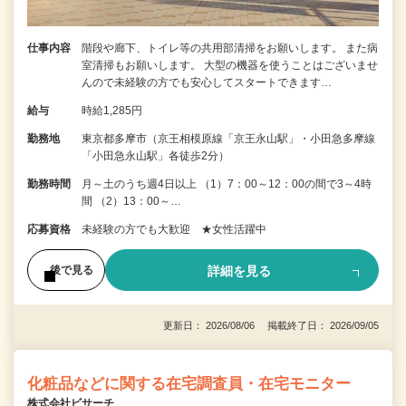
仕事内容
階段や廊下、トイレ等の共用部清掃をお願いします。 また病
室清掃もお願いします。 大型の機器を使うことはございませ
んので未経験の方でも安心してスタートできます…
給与
時給1,285円
勤務地
東京都多摩市（京王相模原線「京王永山駅」・小田急多摩線
「小田急永山駅」各徒歩2分）
勤務時間
月～土のうち週4日以上 （1）7：00～12：00の間で3～4時
間 （2）13：00～…
応募資格
未経験の方でも大歓迎 ★女性活躍中
詳細を見る
後で見る
更新日： 2026/08/06 掲載終了日： 2026/09/05
化粧品などに関する在宅調査員・在宅モニター
株式会社ビサーチ