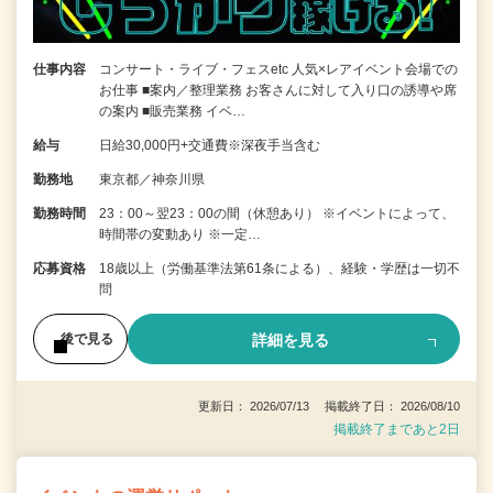
仕事内容
コンサート・ライブ・フェスetc 人気×レアイベント会場での
お仕事 ■案内／整理業務 お客さんに対して入り口の誘導や席
の案内 ■販売業務 イベ…
給与
日給30,000円+交通費※深夜手当含む
勤務地
東京都／神奈川県
勤務時間
23：00～翌23：00の間（休憩あり） ※イベントによって、
時間帯の変動あり ※一定…
応募資格
18歳以上（労働基準法第61条による）、経験・学歴は一切不
問
詳細を見る
後で見る
更新日： 2026/07/13 掲載終了日： 2026/08/10
掲載終了まであと2日