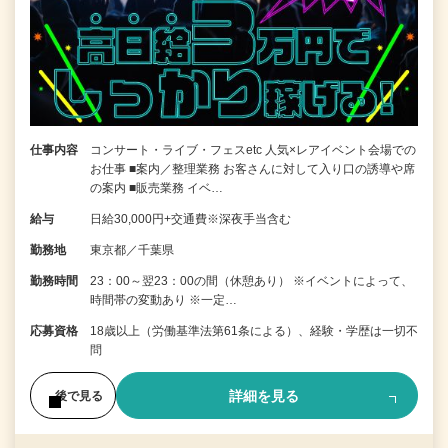
仕事内容
コンサート・ライブ・フェスetc 人気×レアイベント会場での
お仕事 ■案内／整理業務 お客さんに対して入り口の誘導や席
の案内 ■販売業務 イベ…
給与
日給30,000円+交通費※深夜手当含む
勤務地
東京都／千葉県
勤務時間
23：00～翌23：00の間（休憩あり） ※イベントによって、
時間帯の変動あり ※一定…
応募資格
18歳以上（労働基準法第61条による）、経験・学歴は一切不
問
詳細を見る
後で見る