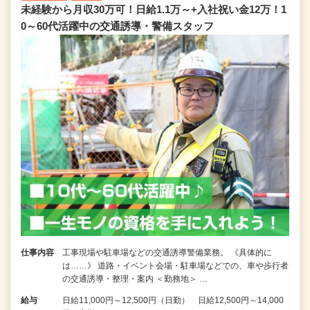
未経験から月収30万可！日給1.1万～+入社祝い金12万！1
0～60代活躍中の交通誘導・警備スタッフ
仕事内容
工事現場や駐車場などの交通誘導警備業務。 《具体的に
は……》 道路・イベント会場・駐車場などでの、車や歩行者
の交通誘導・整理・案内 ＜勤務地＞ …
給与
日給11,000円～12,500円（日勤） 日給12,500円～14,000