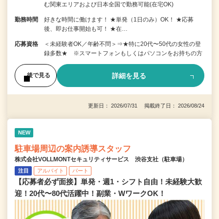
む関東エリアおよび日本全国で勤務可能(在宅OK)
勤務時間
好きな時間に働けます！ ★単発（1日のみ）OK！ ★応募
後、即お仕事開始も可！ ★在…
応募資格
＜未経験者OK／年齢不問＞⇒★特に20代〜50代の女性の登
録多数★ ※スマートフォンもしくはパソコンをお持ちの方
詳細を見る
後で見る
更新日： 2026/07/31 掲載終了日： 2026/08/24
NEW
駐車場周辺の案内誘導スタッフ
株式会社VOLLMONTセキュリティサービス 渋谷支社（駐車場）
注目
アルバイト
パート
【応募者必ず面接】単発・週1・シフト自由！未経験大歓
迎！20代〜80代活躍中！副業・WワークOK！