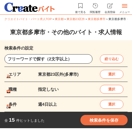
後で見る
閲覧履歴
会員登録
メニュー
クリエイトバイト・パート求人TOP
＞
東京都
＞
東京都23区外
＞
東京都多摩市
＞
東京都多摩市・そ
東京都多摩市・その他のバイト・求人情報
検索条件の設定
絞り込む
エリア
東京都23区外(多摩市)
選択
職種
指定しない
選択
条件
週4日以上
選択
15
検索条件を保存
全
件ヒットしました