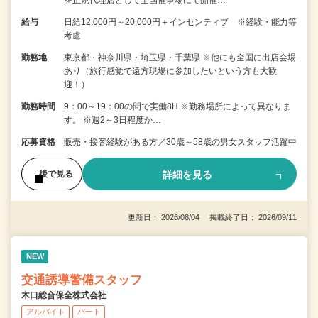
給与
日給12,000円～20,000円＋インセンティブ ※経験・能力等
考慮
勤務地
東京都・神奈川県・埼玉県・千葉県 ※他にも全国に出店会場
あり（旅行感覚で遠方現場に参加したいという方も大歓
迎！）
勤務時間
9：00～19：00の間で実働8H ※勤務場所によって異なりま
す。 ※週2～3日程度か…
応募資格
販売・接客経験がある方／30歳～58歳の男女スタッフ活躍中
詳細を見る
後で見る
更新日： 2026/08/04 掲載終了日： 2026/09/11
NEW
交通誘導警備スタッフ
木口総合保全株式会社
アルバイト
パート