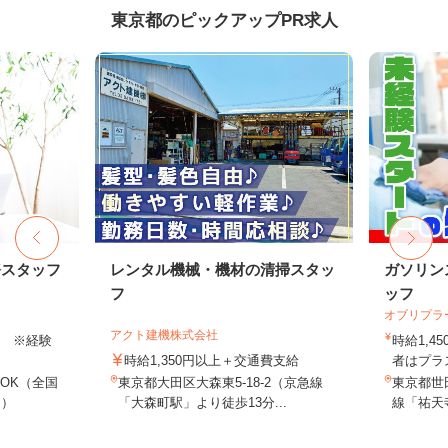
東京都のピックアップPR求人
務スタッフ
レンタル機械・機材の清掃スタッ
ガソリン
フ
ッフ
オブリプラ
アクト建機株式会社
以上 ※経験
時給1,
時給1,350円以上＋交通費支給
者はプラス
OK（全国
東京都大田区大森東5-18-2（京急線
東京都世田
し）
「大森町駅」より徒歩13分...
線「祐天寺