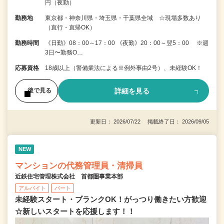
円（夜勤）
勤務地
東京都・神奈川県・埼玉県・千葉県全域 ☆現場多数あり
（直行・直帰OK）
勤務時間
《日勤》08：00～17：00 《夜勤》20：00～翌5：00 ※週
3日〜勤務O…
応募資格
18歳以上（警備業法による※例外事由2号）、未経験OK！
詳細を見る
後で見る
更新日： 2026/07/22 掲載終了日： 2026/09/05
NEW
マンションの代務管理員・清掃員
近鉄住宅管理株式会社 首都圏事業本部
アルバイト
パート
未経験スタート・ブランクOK！がっつり働きたい方歓迎
☆新しいスタートを応援します！！