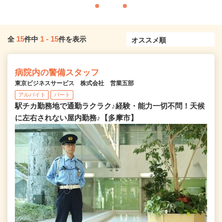
15
1
-
15
全
件中
件を表示
病院内の警備スタッフ
東京ビジネスサービス 株式会社 営業五部
アルバイト
パート
駅チカ勤務地で通勤ラクラク♪経験・能力一切不問！天候
に左右されない屋内勤務♪【多摩市】