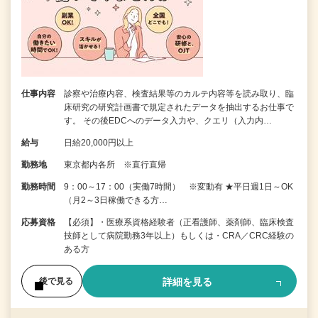
仕事内容
診察や治療内容、検査結果等のカルテ内容等を読み取り、臨
床研究の研究計画書で規定されたデータを抽出するお仕事で
す。 その後EDCへのデータ入力や、クエリ（入力内…
給与
日給20,000円以上
勤務地
東京都内各所 ※直行直帰
勤務時間
9：00～17：00（実働7時間） ※変動有 ★平日週1日～OK
（月2～3日稼働できる方…
応募資格
【必須】・医療系資格経験者（正看護師、薬剤師、臨床検査
技師として病院勤務3年以上）もしくは・CRA／CRC経験の
ある方
詳細を見る
後で見る