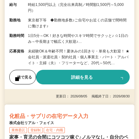
給与
時給1,500円以上（完全出来高制／時間額1,500円～5,000
円）
勤務地
東京都下等 ◆勤務地多数♪ご自宅やお近くの店舗で間時間
に働けます♪
勤務時間
1日5分～OK！好きな時間やスキマ時間でサクッと♪ ☆1日の
み～中長期まで幅広く大歓迎♪…
応募資格
未経験OK＆年齢不問！夏休みの1回きり・単発も大歓迎！ ★
会社員・派遣社員・契約社員・個人事業主・パート・アルバ
イト・主婦（夫）・フリーターなど、20代～50代…
詳細を見る
後で見る
更新日： 2026/08/05 掲載終了日： 2026/08/30
化粧品・サプリの在宅データ入力
株式会社リアル・フェイス
業務委託
登録制
在宅・内職
家事・育児の合間にコツコツ稼ぐ♪ノルマなし・自分のペ