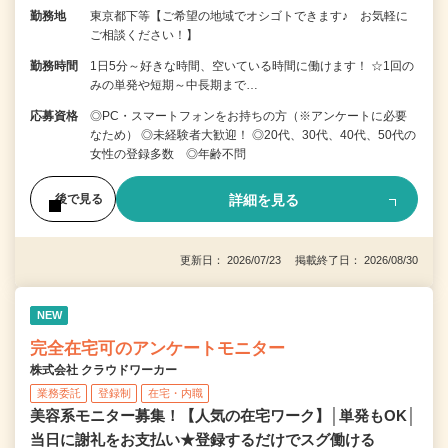
勤務地
東京都下等【ご希望の地域でオシゴトできます♪ お気軽に
ご相談ください！】
勤務時間
1日5分～好きな時間、空いている時間に働けます！ ☆1回の
みの単発や短期～中長期まで…
応募資格
◎PC・スマートフォンをお持ちの方（※アンケートに必要
なため） ◎未経験者大歓迎！ ◎20代、30代、40代、50代の
女性の登録多数 ◎年齢不問
詳細を見る
後で見る
更新日： 2026/07/23 掲載終了日： 2026/08/30
NEW
完全在宅可のアンケートモニター
株式会社 クラウドワーカー
業務委託
登録制
在宅・内職
美容系モニター募集！【人気の在宅ワーク】│単発もOK│
当日に謝礼をお支払い★登録するだけでスグ働ける