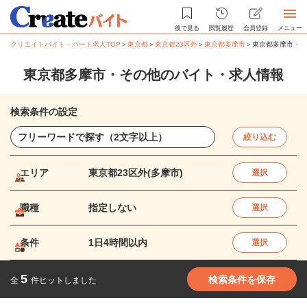
後で見る
閲覧履歴
会員登録
メニュー
クリエイトバイト・パート求人TOP
＞
東京都
＞
東京都23区外
＞
東京都多摩市
＞
東京都多摩市・そ
東京都多摩市・その他のバイト・求人情報
検索条件の設定
絞り込む
エリア
東京都23区外(多摩市)
選択
職種
指定しない
選択
条件
1日4時間以内
選択
5
検索条件を保存
全
件ヒットしました