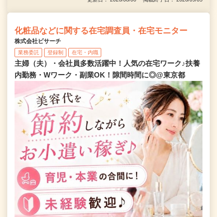
化粧品などに関する在宅調査員・在宅モニター
株式会社ビサーチ
業務委託
登録制
在宅・内職
主婦（夫）・会社員多数活躍中！人気の在宅ワーク♪扶養
内勤務・Wワーク・副業OK！隙間時間に◎@東京都