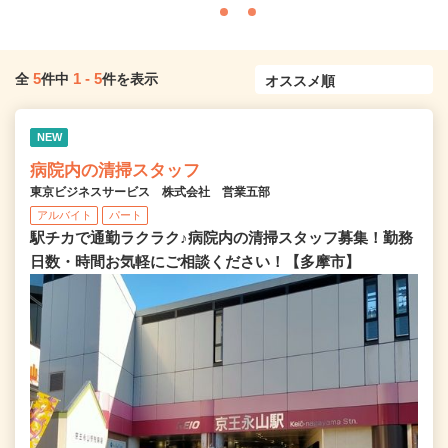
5
1
-
5
全
件中
件を表示
NEW
病院内の清掃スタッフ
東京ビジネスサービス 株式会社 営業五部
アルバイト
パート
駅チカで通勤ラクラク♪病院内の清掃スタッフ募集！勤務
日数・時間お気軽にご相談ください！【多摩市】