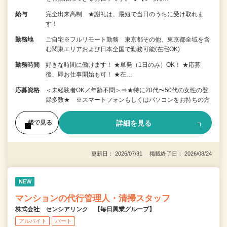
給与
完全出来高制 ★謝礼は、最短で当日のうちに受け取れま
す！
勤務地
ご自宅※フルリモート勤務 東京都その他、東京都全域を含
む関東エリアおよび日本全国で勤務可能(在宅OK)
勤務時間
好きな時間に働けます！ ★単発（1日のみ）OK！ ★応募
後、即お仕事開始も可！ ★在…
応募資格
＜未経験者OK／年齢不問＞⇒★特に20代〜50代の女性の登
録多数★ ※スマートフォンもしくはパソコンをお持ちの方
詳細を見る
後で見る
更新日： 2026/07/31 掲載終了日： 2026/08/24
NEW
マンションの代行管理人・清掃スタッフ
株式会社 センシアリンク 【毎日興業グループ】
アルバイト
パート