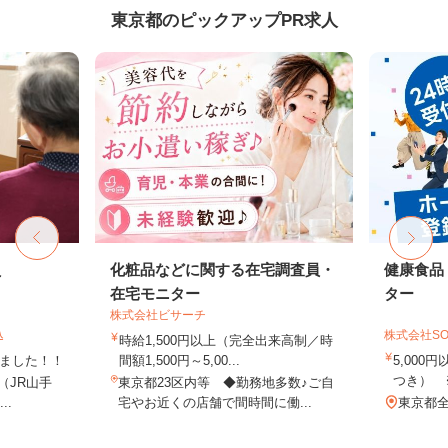
東京都のピックアップPR求人
員
化粧品などに関する在宅調査員・
健康食品
在宅モニター
ター
株式会社ビサーチ
込
株式会社SO
時給1,500円以上（完全出来高制／時
しました！！
間額1,500円～5,00...
5,000
つき） 
8（JR山手
東京都23区内等 ◆勤務地多数♪ご自
..
宅やお近くの店舗で間時間に働...
東京都