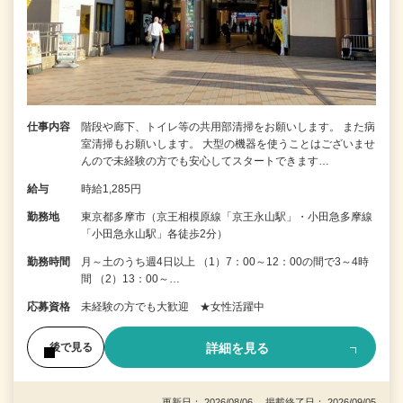
仕事内容
階段や廊下、トイレ等の共用部清掃をお願いします。 また病
室清掃もお願いします。 大型の機器を使うことはございませ
んので未経験の方でも安心してスタートできます…
給与
時給1,285円
勤務地
東京都多摩市（京王相模原線「京王永山駅」・小田急多摩線
「小田急永山駅」各徒歩2分）
勤務時間
月～土のうち週4日以上 （1）7：00～12：00の間で3～4時
間 （2）13：00～…
応募資格
未経験の方でも大歓迎 ★女性活躍中
詳細を見る
後で見る
更新日： 2026/08/06 掲載終了日： 2026/09/05