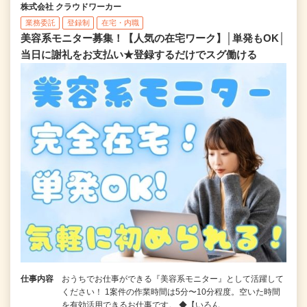
株式会社 クラウドワーカー
業務委託
登録制
在宅・内職
美容系モニター募集！【人気の在宅ワーク】│単発もOK│
当日に謝礼をお支払い★登録するだけでスグ働ける
仕事内容
おうちでお仕事ができる『美容系モニター』として活躍して
ください！ 1案件の作業時間は5分〜10分程度。空いた時間
を有効活用できるお仕事です。 ◆【いろん…