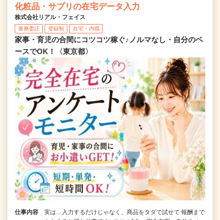
化粧品・サプリの在宅データ入力
株式会社リアル・フェイス
業務委託
登録制
在宅・内職
家事・育児の合間にコツコツ稼ぐ♪ノルマなし・自分のペ
ースでOK！〈東京都〉
仕事内容
実は…入力するだけじゃなく、商品をタダで試せて 報酬まで