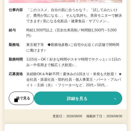
仕事内容
「このコスメ、自分の肌に合うかな？」「試してみたいけ
ど、費用が気になる…」 そんな気持ち、美容モニターで解決
できます♪ 気になる化粧品・健康食品・サプリメン…
給与
時給1,500円以上（完全出来高制／時間額1,500円～5,000
円）
勤務地
東京都下等 ◆勤務地多数♪ご自宅やお近くの店舗で間時間
に働けます♪
勤務時間
1日5分～OK！好きな時間やスキマ時間でサクッと♪ ☆1日の
み～中長期まで幅広く大歓迎♪…
応募資格
未経験OK＆年齢不問！夏休みの1回きり・単発も大歓迎！ ★
会社員・派遣社員・契約社員・個人事業主・パート・アルバ
イト・主婦（夫）・フリーターなど、20代～50代…
詳細を見る
後で見る
更新日： 2026/08/05 掲載終了日： 2026/08/30