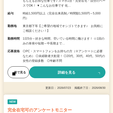
もらえるお得な仕事です♪ スマホ1台・完全在宅・自分のペー
スでOK！ ▼こんなお仕事です 化…
給与
時給1,500円以上（完全出来高制／時間額1,500円～5,000
円）
勤務地
東京都下等【ご希望の地域でオシゴトできます♪ お気軽に
ご相談ください！】
勤務時間
1日5分～好きな時間、空いている時間に働けます！ ☆1回の
みの単発や短期～中長期まで…
応募資格
◎PC・スマートフォンをお持ちの方（※アンケートに必要
なため） ◎未経験者大歓迎！ ◎20代、30代、40代、50代の
女性の登録多数 ◎年齢不問
詳細を見る
後で見る
更新日： 2026/07/23 掲載終了日： 2026/08/30
NEW
完全在宅可のアンケートモニター