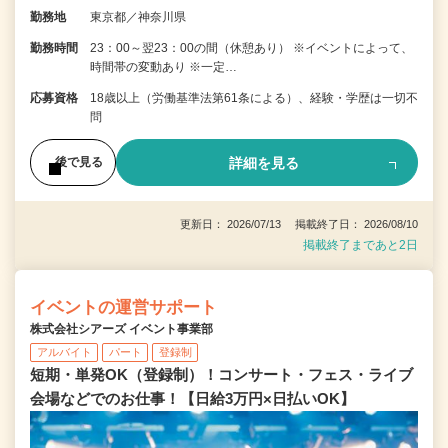
勤務地
東京都／神奈川県
勤務時間
23：00～翌23：00の間（休憩あり） ※イベントによって、
時間帯の変動あり ※一定…
応募資格
18歳以上（労働基準法第61条による）、経験・学歴は一切不
問
詳細を見る
後で見る
更新日： 2026/07/13 掲載終了日： 2026/08/10
掲載終了まであと2日
イベントの運営サポート
株式会社シアーズ イベント事業部
アルバイト
パート
登録制
短期・単発OK（登録制）！コンサート・フェス・ライブ
会場などでのお仕事！【日給3万円×日払いOK】