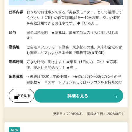
仕事内容
おうちでお仕事ができる『美容系モニター』として活躍して
ください！ 1案件の作業時間は5分〜10分程度。空いた時間
を有効活用できるお仕事です。 ◆【いろん…
給与
完全出来高制 ★謝礼は、最短で当日のうちに受け取れま
す！
勤務地
ご自宅※フルリモート勤務 東京都その他、東京都全域を含
む関東エリアおよび日本全国で勤務可能(在宅OK)
勤務時間
好きな時間に働けます！ ★単発（1日のみ）OK！ ★応募
後、即お仕事開始も可！ ★在…
応募資格
＜未経験者OK／年齢不問＞⇒★特に20代〜50代の女性の登
録多数★ ※スマートフォンもしくはパソコンをお持ちの方
詳細を見る
後で見る
更新日： 2026/07/31 掲載終了日： 2026/08/24
NEW