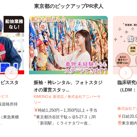
東京都のピックアップPR求人
ービススタ
振袖・袴レンタル、フォトスタジ
臨床研究
オの運営スタッ...
（LDM：L
ービス
KIMONO＆ 新宿店／株式会社アニバーサ
リー
取扱資格所持
株式会社ア
時給1,250円～1,350円以上＋手当
日給20,
9（東急東横
東京都渋谷区千駄ヶ谷5-27-3（JR
.
「新宿駅」ミライナタワー改...
東京都