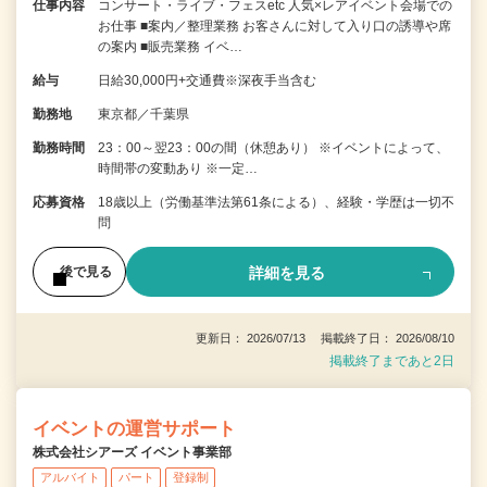
仕事内容
コンサート・ライブ・フェスetc 人気×レアイベント会場での
お仕事 ■案内／整理業務 お客さんに対して入り口の誘導や席
の案内 ■販売業務 イベ…
給与
日給30,000円+交通費※深夜手当含む
勤務地
東京都／千葉県
勤務時間
23：00～翌23：00の間（休憩あり） ※イベントによって、
時間帯の変動あり ※一定…
応募資格
18歳以上（労働基準法第61条による）、経験・学歴は一切不
問
詳細を見る
後で見る
更新日： 2026/07/13 掲載終了日： 2026/08/10
掲載終了まであと2日
イベントの運営サポート
株式会社シアーズ イベント事業部
アルバイト
パート
登録制