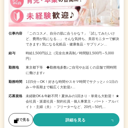
仕事内容
「このコスメ、自分の肌に合うかな？」「試してみたいけ
ど、費用が気になる…」 そんな気持ち、美容モニターで解決
できます♪ 気になる化粧品・健康食品・サプリメン…
給与
時給1,500円以上（完全出来高制／時間額1,500円～5,000
円）
勤務地
東京都下等 ◆勤務地多数♪ご自宅やお近くの店舗で間時間
に働けます♪
勤務時間
1日5分～OK！好きな時間やスキマ時間でサクッと♪ ☆1日の
み～中長期まで幅広く大歓迎♪…
応募資格
未経験OK＆年齢不問！夏休みの1回きり・単発も大歓迎！ ★
会社員・派遣社員・契約社員・個人事業主・パート・アルバ
イト・主婦（夫）・フリーターなど、20代～50代…
詳細を見る
後で見る