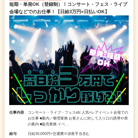
短期・単発OK（登録制）！コンサート・フェス・ライブ
会場などでのお仕事！【日給3万円×日払いOK】
仕事内容
コンサート・ライブ・フェスetc 人気×レアイベント会場での
お仕事 ■案内／整理業務 お客さんに対して入り口の誘導や席
の案内 ■販売業務 イベ…
給与
日給30,000円+交通費※深夜手当含む