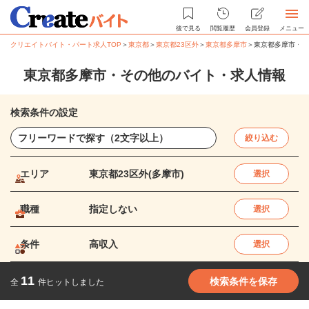
後で見る
閲覧履歴
会員登録
メニュー
クリエイトバイト・パート求人TOP
＞
東京都
＞
東京都23区外
＞
東京都多摩市
＞
東京都多摩市・そ
東京都多摩市・その他のバイト・求人情報
検索条件の設定
絞り込む
エリア
東京都23区外(多摩市)
選択
職種
指定しない
選択
条件
高収入
選択
11
検索条件を保存
全
件ヒットしました