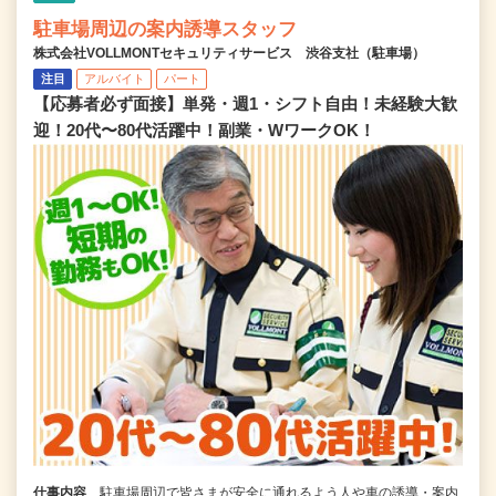
駐車場周辺の案内誘導スタッフ
株式会社VOLLMONTセキュリティサービス 渋谷支社（駐車場）
注目
アルバイト
パート
【応募者必ず面接】単発・週1・シフト自由！未経験大歓
迎！20代〜80代活躍中！副業・WワークOK！
仕事内容
駐車場周辺で皆さまが安全に通れるよう人や車の誘導・案内