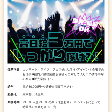
仕事内容
コンサート・ライブ・フェスetc 人気×レアイベント会場での
お仕事 ■案内／整理業務 お客さんに対して入り口の誘導や席
の案内 ■販売業務 イベ…
給与
日給30,000円+交通費※深夜手当含む
勤務地
東京都／埼玉県
勤務時間
23：00～翌23：00の間（休憩あり） ※イベントによって、
時間帯の変動あり ※一定…