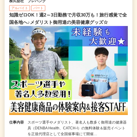
株式会社 プレバンク
アルバイト
パート
知識ゼロOK！週2～3日勤務で月収30万も！旅行感覚で全
国各地へ♪メダリスト御用達の美容健康グッズ☆
仕事内容
スポーツ選手やメダリスト、著名人も数多く御用達の健康器
具（DENBA Health、CATCH-I）の無料体験＆販売イベント
を正規代理店として全国催事場にて開催…