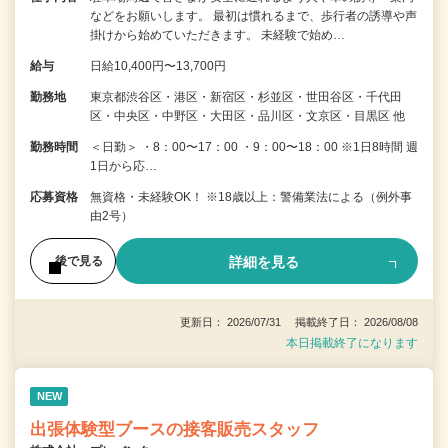
などをお願いします。 最初は慣れるまで、歩行者の誘導や声
掛けから始めていただきます。 未経験で始め…
給与
日給10,400円〜13,700円
勤務地
東京都渋谷区・港区・新宿区・杉並区・世田谷区・千代田
区・中央区・中野区・大田区・品川区・文京区・目黒区 他
勤務時間
＜日勤＞ ・8：00〜17：00 ・9：00〜18：00 ※1日8時間 週
1日から応…
応募資格
無資格・未経験OK！ ※18歳以上：警備業法による（例外事
由2号）
詳細を見る
後で見る
更新日： 2026/07/31 掲載終了日： 2026/08/08
本日掲載終了になります
NEW
出張体験型ブースの接客販売スタッフ