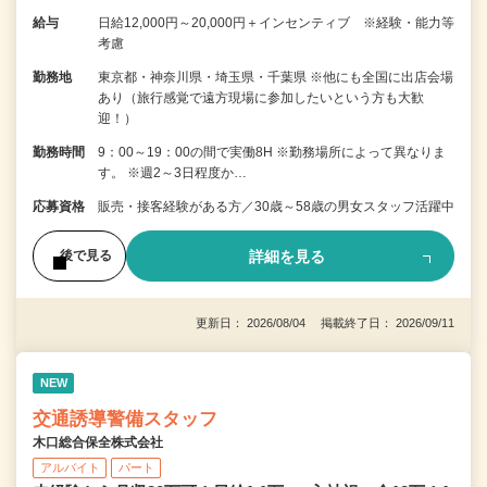
給与
日給12,000円～20,000円＋インセンティブ ※経験・能力等
考慮
勤務地
東京都・神奈川県・埼玉県・千葉県 ※他にも全国に出店会場
あり（旅行感覚で遠方現場に参加したいという方も大歓
迎！）
勤務時間
9：00～19：00の間で実働8H ※勤務場所によって異なりま
す。 ※週2～3日程度か…
応募資格
販売・接客経験がある方／30歳～58歳の男女スタッフ活躍中
詳細を見る
後で見る
更新日： 2026/08/04 掲載終了日： 2026/09/11
NEW
交通誘導警備スタッフ
木口総合保全株式会社
アルバイト
パート