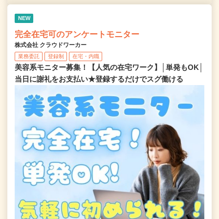
NEW
完全在宅可のアンケートモニター
株式会社 クラウドワーカー
業務委託
登録制
在宅・内職
美容系モニター募集！【人気の在宅ワーク】│単発もOK│
当日に謝礼をお支払い★登録するだけでスグ働ける