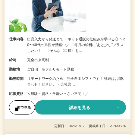
仕事内容
出品入力から発送まで！ ネット通販の仕組みが学べる◎ ＼2
0〜40代の男性が活躍中／ 「毎月の給料に“あと少し”プラス
したい！」 ⇒そんな〈目標〉を…
給与
完全出来高制
勤務地
ご自宅 ※フルリモート勤務
勤務時間
リモートワークのため、完全自由シフトです！ 詳細はお問い
合わせください。 ＜会社営…
応募資格
＼経験・資格・学歴いっさい不問！／
詳細を見る
後で見る
更新日： 2026/07/17 掲載終了日： 2026/08/26