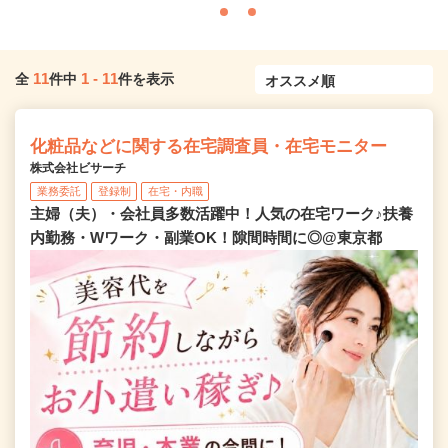
11
1
-
11
全
件中
件を表示
化粧品などに関する在宅調査員・在宅モニター
株式会社ビサーチ
業務委託
登録制
在宅・内職
主婦（夫）・会社員多数活躍中！人気の在宅ワーク♪扶養
内勤務・Wワーク・副業OK！隙間時間に◎@東京都