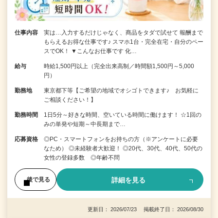
仕事内容
実は…入力するだけじゃなく、商品をタダで試せて 報酬まで
もらえるお得な仕事です♪ スマホ1台・完全在宅・自分のペー
スでOK！ ▼こんなお仕事です 化…
給与
時給1,500円以上（完全出来高制／時間額1,500円～5,000
円）
勤務地
東京都下等【ご希望の地域でオシゴトできます♪ お気軽に
ご相談ください！】
勤務時間
1日5分～好きな時間、空いている時間に働けます！ ☆1回の
みの単発や短期～中長期まで…
応募資格
◎PC・スマートフォンをお持ちの方（※アンケートに必要
なため） ◎未経験者大歓迎！ ◎20代、30代、40代、50代の
女性の登録多数 ◎年齢不問
詳細を見る
後で見る
更新日： 2026/07/23 掲載終了日： 2026/08/30