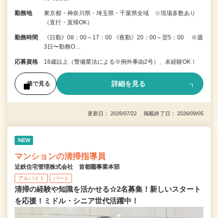
勤務地
東京都・神奈川県・埼玉県・千葉県全域 ☆現場多数あり
（直行・直帰OK）
勤務時間
《日勤》08：00～17：00 《夜勤》20：00～翌5：00 ※週
3日〜勤務O…
応募資格
18歳以上（警備業法による※例外事由2号）、未経験OK！
詳細を見る
後で見る
更新日： 2026/07/22 掲載終了日： 2026/09/05
NEW
マンションの清掃指導員
近鉄住宅管理株式会社 首都圏事業本部
アルバイト
パート
清掃の経験や知識を活かせる☆2名募集！新しいスタート
を応援！ミドル・シニア世代活躍中！