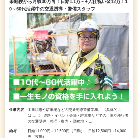
未経験から月収30万可！日給1.1万～+入社祝い金12万！1
0～60代活躍中の交通誘導・警備スタッフ
仕事内容
工事現場や駐車場などの交通誘導警備業務。 《具体的に
は……》 道路・イベント会場・駐車場などでの、車や歩行者
の交通誘導・整理・案内 ＜勤務地＞ …
給与
日給11,000円～12,500円（日勤） 日給12,500円～14,000
円（夜勤）