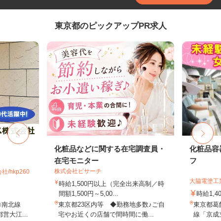
東京都のピックアップPR求人
化粧品などに関する在宅調査員・
化粧品容
在宅モニター
フ
株式会社ビサーチ
hkp260
大脇電塗工
時給1,500円以上（完全出来高制／時
間額1,500円～5,00...
時給1,4
ロ南北線
東京都23区内等 ◆勤務地多数♪ご自
東京都葛飾
営大江...
宅やお近くの店舗で間時間に働...
線「京成立