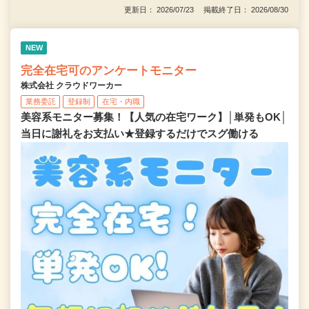
更新日： 2026/07/23 掲載終了日： 2026/08/30
NEW
完全在宅可のアンケートモニター
株式会社 クラウドワーカー
業務委託
登録制
在宅・内職
美容系モニター募集！【人気の在宅ワーク】│単発もOK│
当日に謝礼をお支払い★登録するだけでスグ働ける