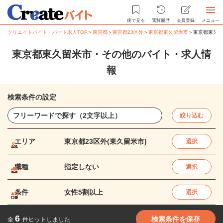
後で見る
閲覧履歴
会員登録
メニュー
クリエイトバイト・パート求人TOP
＞
東京都
＞
東京都23区外
＞
東京都東久留米市
＞
東京都東久留
東京都東久留米市・その他のバイト・求人情
報
検索条件の設定
絞り込む
エリア
東京都23区外(東久留米市)
選択
職種
指定しない
選択
条件
女性5割以上
選択
6
検索条件を保存
全
件ヒットしました