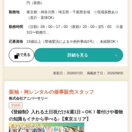
円（夜勤）
勤務地
東京都・神奈川県・埼玉県・千葉県全域 ☆現場多数あり
（直行・直帰OK）
勤務時間
《日勤》08：00～17：00 《夜勤》20：00～翌5：00 ※週
3日〜勤務O…
応募資格
18歳以上（警備業法による※例外事由2号）、未経験OK！
詳細を見る
後で見る
更新日： 2026/07/22 掲載終了日： 2026/09/05
振袖・袴レンタルの催事販売スタッフ
株式会社アニバーサリー
登録制
《登録制》入れる土日祝だけ&週1日～OK！着付けや着物
の知識もイチから学べる♪【東京エリア】