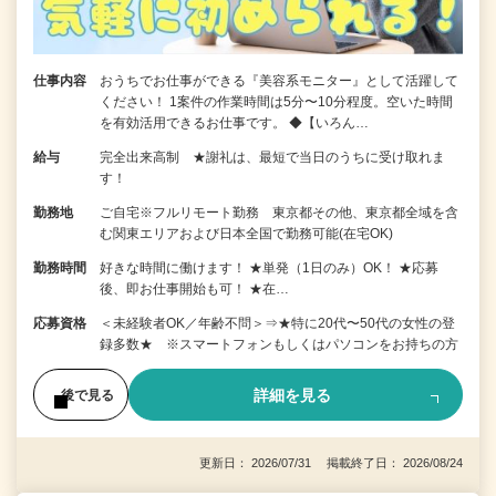
仕事内容
おうちでお仕事ができる『美容系モニター』として活躍して
ください！ 1案件の作業時間は5分〜10分程度。空いた時間
を有効活用できるお仕事です。 ◆【いろん…
給与
完全出来高制 ★謝礼は、最短で当日のうちに受け取れま
す！
勤務地
ご自宅※フルリモート勤務 東京都その他、東京都全域を含
む関東エリアおよび日本全国で勤務可能(在宅OK)
勤務時間
好きな時間に働けます！ ★単発（1日のみ）OK！ ★応募
後、即お仕事開始も可！ ★在…
応募資格
＜未経験者OK／年齢不問＞⇒★特に20代〜50代の女性の登
録多数★ ※スマートフォンもしくはパソコンをお持ちの方
詳細を見る
後で見る
更新日： 2026/07/31 掲載終了日： 2026/08/24