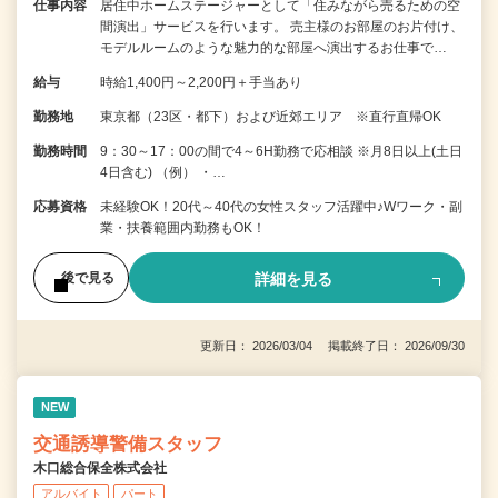
仕事内容
居住中ホームステージャーとして「住みながら売るための空
間演出」サービスを行います。 売主様のお部屋のお片付け、
モデルルームのような魅力的な部屋へ演出するお仕事で…
給与
時給1,400円～2,200円＋手当あり
勤務地
東京都（23区・都下）および近郊エリア ※直行直帰OK
勤務時間
9：30～17：00の間で4～6H勤務で応相談 ※月8日以上(土日
4日含む) （例） ・…
応募資格
未経験OK！20代～40代の女性スタッフ活躍中♪Wワーク・副
業・扶養範囲内勤務もOK！
詳細を見る
後で見る
更新日： 2026/03/04 掲載終了日： 2026/09/30
NEW
交通誘導警備スタッフ
木口総合保全株式会社
アルバイト
パート