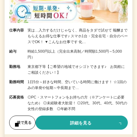
仕事内容
実は…入力するだけじゃなく、商品をタダで試せて 報酬まで
もらえるお得な仕事です♪ スマホ1台・完全在宅・自分のペー
スでOK！ ▼こんなお仕事です 化…
給与
時給1,500円以上（完全出来高制／時間額1,500円～5,000
円）
勤務地
東京都下等【ご希望の地域でオシゴトできます♪ お気軽に
ご相談ください！】
勤務時間
1日5分～好きな時間、空いている時間に働けます！ ☆1回の
みの単発や短期～中長期まで…
応募資格
◎PC・スマートフォンをお持ちの方（※アンケートに必要
なため） ◎未経験者大歓迎！ ◎20代、30代、40代、50代の
女性の登録多数 ◎年齢不問
詳細を見る
後で見る