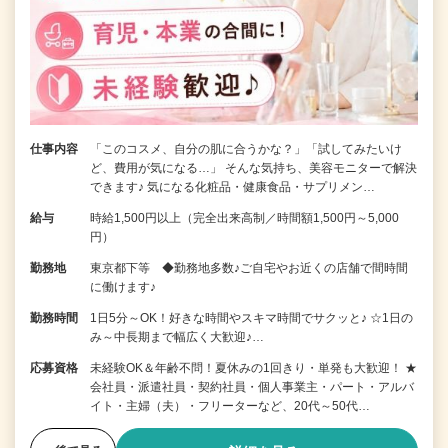
仕事内容
「このコスメ、自分の肌に合うかな？」「試してみたいけ
ど、費用が気になる…」 そんな気持ち、美容モニターで解決
できます♪ 気になる化粧品・健康食品・サプリメン…
給与
時給1,500円以上（完全出来高制／時間額1,500円～5,000
円）
勤務地
東京都下等 ◆勤務地多数♪ご自宅やお近くの店舗で間時間
に働けます♪
勤務時間
1日5分～OK！好きな時間やスキマ時間でサクッと♪ ☆1日の
み～中長期まで幅広く大歓迎♪…
応募資格
未経験OK＆年齢不問！夏休みの1回きり・単発も大歓迎！ ★
会社員・派遣社員・契約社員・個人事業主・パート・アルバ
イト・主婦（夫）・フリーターなど、20代～50代…