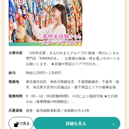
仕事内容
「100年企業」きものやまとグループの 振袖・袴のレンタル
専門店『KIMONO＆』。 お客様が振袖・袴を選ぶサポートを
お願いします。 ★店舗や周辺エリアで行われ…
給与
時給1,230円～1,500円
勤務地
東京都渋谷区、神奈川県横浜市、千葉県船橋市・千葉市・柏
市、埼玉県大宮市の店舗ほか・都下周辺エリアの催事会場
勤務時間
9：00～18：00(実働8時間) ※日により相談可能 ★土日祝
のみ（催事開催の時期限定）…
応募資格
接客・販売経験者歓迎／未経験の方もOK
詳細を見る
後で見る