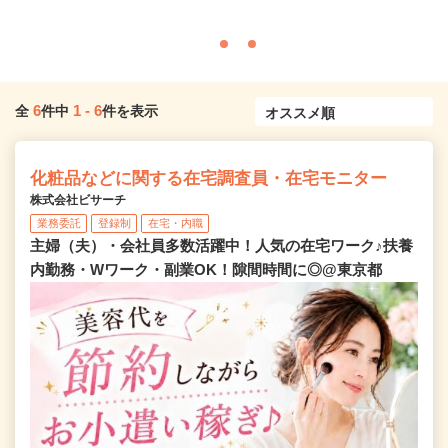
6
1
-
6
全
件中
件を表示
化粧品などに関する在宅調査員・在宅モニター
株式会社ビサーチ
業務委託
登録制
在宅・内職
主婦（夫）・会社員多数活躍中！人気の在宅ワーク♪扶養
内勤務・Wワーク・副業OK！隙間時間に◎@東京都