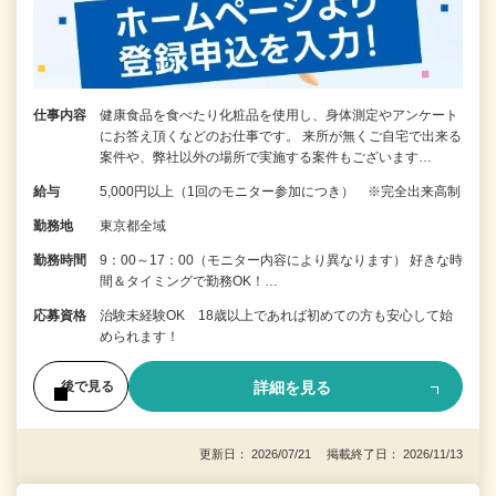
仕事内容
健康食品を食べたり化粧品を使用し、身体測定やアンケート
にお答え頂くなどのお仕事です。 来所が無くご自宅で出来る
案件や、弊社以外の場所で実施する案件もございます…
給与
5,000円以上（1回のモニター参加につき） ※完全出来高制
勤務地
東京都全域
勤務時間
9：00～17：00（モニター内容により異なります） 好きな時
間＆タイミングで勤務OK！…
応募資格
治験未経験OK 18歳以上であれば初めての方も安心して始
められます！
詳細を見る
後で見る
更新日： 2026/07/21 掲載終了日： 2026/11/13