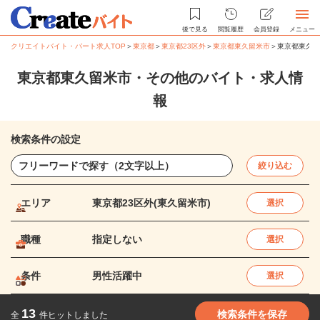
後で見る
閲覧履歴
会員登録
メニュー
クリエイトバイト・パート求人TOP
＞
東京都
＞
東京都23区外
＞
東京都東久留米市
＞
東京都東久留
東京都東久留米市・その他のバイト・求人情
報
検索条件の設定
絞り込む
エリア
東京都23区外(東久留米市)
選択
職種
指定しない
選択
条件
男性活躍中
選択
13
検索条件を保存
全
件ヒットしました