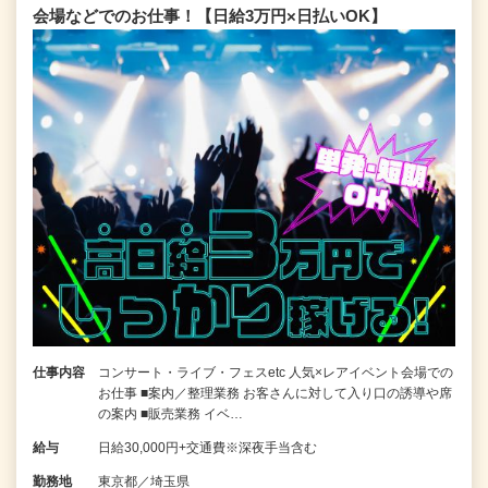
会場などでのお仕事！【日給3万円×日払いOK】
仕事内容
コンサート・ライブ・フェスetc 人気×レアイベント会場での
お仕事 ■案内／整理業務 お客さんに対して入り口の誘導や席
の案内 ■販売業務 イベ…
給与
日給30,000円+交通費※深夜手当含む
勤務地
東京都／埼玉県