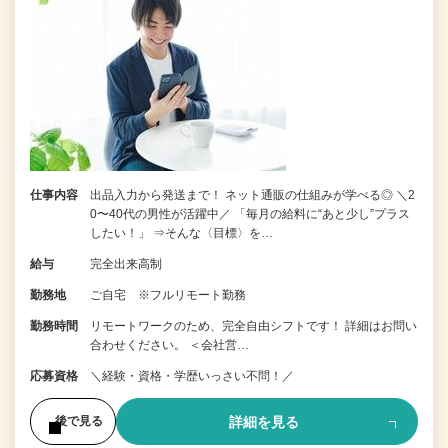
仕事内容
出品入力から発送まで！ ネット通販の仕組みが学べる◎ ＼2
0〜40代の男性が活躍中／ 「毎月の給料に“あと少し”プラス
したい！」 ⇒そんな〈目標〉を…
給与
完全出来高制
勤務地
ご自宅 ※フルリモート勤務
勤務時間
リモートワークのため、完全自由シフトです！ 詳細はお問い
合わせください。 ＜会社営…
応募資格
＼経験・資格・学歴いっさい不問！／
詳細を見る
後で見る