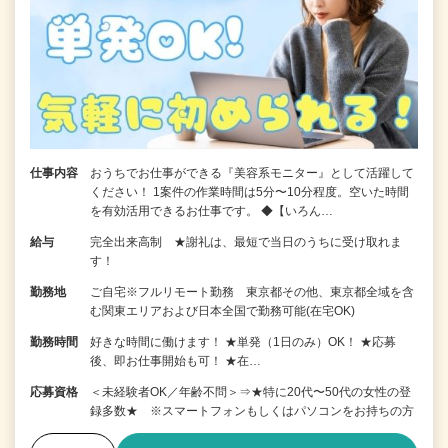
仕事内容
おうちでお仕事ができる『美容系モニター』として活躍して
ください！ 1案件の作業時間は5分〜10分程度。空いた時間
を有効活用できるお仕事です。 ◆【いろん…
給与
完全出来高制 ★謝礼は、最短で当日のうちに受け取れま
す！
勤務地
ご自宅※フルリモート勤務 東京都その他、東京都全域を含
む関東エリアおよび日本全国で勤務可能(在宅OK)
勤務時間
好きな時間に働けます！ ★単発（1日のみ）OK！ ★応募
後、即お仕事開始も可！ ★在…
応募資格
＜未経験者OK／年齢不問＞⇒★特に20代〜50代の女性の登
録多数★ ※スマートフォンもしくはパソコンをお持ちの方