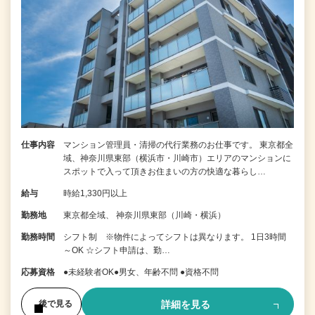
仕事内容
マンション管理員・清掃の代行業務のお仕事です。 東京都全
域、神奈川県東部（横浜市・川崎市）エリアのマンションに
スポットで入って頂きお住まいの方の快適な暮らし…
給与
時給1,330円以上
勤務地
東京都全域、 神奈川県東部（川崎・横浜）
勤務時間
シフト制 ※物件によってシフトは異なります。 1日3時間
～OK ☆シフト申請は、勤…
応募資格
●未経験者OK●男女、年齢不問 ●資格不問
詳細を見る
後で見る