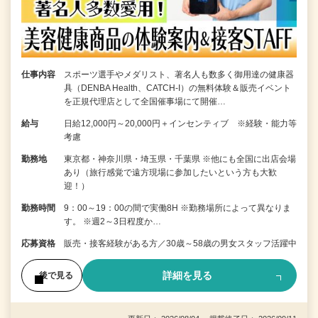
仕事内容
スポーツ選手やメダリスト、著名人も数多く御用達の健康器
具（DENBA Health、CATCH-I）の無料体験＆販売イベント
を正規代理店として全国催事場にて開催…
給与
日給12,000円～20,000円＋インセンティブ ※経験・能力等
考慮
勤務地
東京都・神奈川県・埼玉県・千葉県 ※他にも全国に出店会場
あり（旅行感覚で遠方現場に参加したいという方も大歓
迎！）
勤務時間
9：00～19：00の間で実働8H ※勤務場所によって異なりま
す。 ※週2～3日程度か…
応募資格
販売・接客経験がある方／30歳～58歳の男女スタッフ活躍中
詳細を見る
後で見る