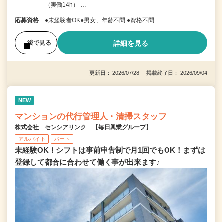
（実働14h） …
応募資格
●未経験者OK●男女、年齢不問 ●資格不問
詳細を見る
後で見る
更新日： 2026/07/28 掲載終了日： 2026/09/04
NEW
マンションの代行管理人・清掃スタッフ
株式会社 センシアリンク 【毎日興業グループ】
アルバイト
パート
未経験OK！シフトは事前申告制で月1回でもOK！まずは
登録して都合に合わせて働く事が出来ます♪