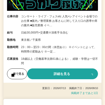
仕事内容
コンサート・ライブ・フェスetc 人気×レアイベント会場での
お仕事 ■案内／整理業務 お客さんに対して入り口の誘導や席
の案内 ■販売業務 イベ…
給与
日給30,000円+交通費※深夜手当含む
勤務地
東京都／千葉県
勤務時間
23：00～翌23：00の間（休憩あり） ※イベントによって、
時間帯の変動あり ※一定…
応募資格
18歳以上（労働基準法第61条による）、経験・学歴は一切不
問
詳細を見る
後で見る
更新日： 2026/07/13 掲載終了日： 2026/08/10
掲載終了まであと1日