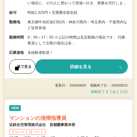
い場合に、その人に替わって現場へ行き、業務を代行しま…
給与
時給1,320円＋交通費全額支給
勤務地
東京都中央区他23区内・神奈川県内・埼玉県内・千葉県内な
ど近郊各地
勤務時間
9：00～17：50 ※上記の時間は支店勤務の場合です。 代務
要員として出勤の場合は各…
応募資格
未経験者歓迎！
詳細を見る
後で見る
更新日： 2026/08/03 掲載終了日： 2026/08/21
掲載終了まであと12日
NEW
マンションの清掃指導員
近鉄住宅管理株式会社 首都圏事業本部
アルバイト
パート