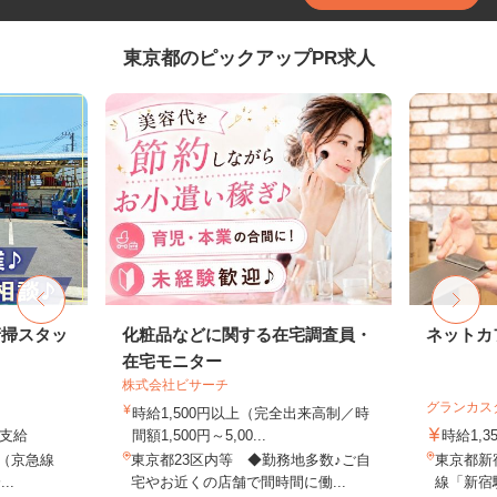
東京都のピックアップPR求人
清掃スタッ
化粧品などに関する在宅調査員・
ネットカ
在宅モニター
株式会社ビサーチ
グランカス
時給1,500円以上（完全出来高制／時
費支給
間額1,500円～5,00...
時給1,3
2（京急線
東京都23区内等 ◆勤務地多数♪ご自
東京都新宿
..
宅やお近くの店舗で間時間に働...
線「新宿