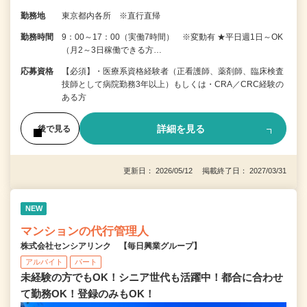
勤務地
東京都内各所 ※直行直帰
勤務時間
9：00～17：00（実働7時間） ※変動有 ★平日週1日～OK
（月2～3日稼働できる方…
応募資格
【必須】・医療系資格経験者（正看護師、薬剤師、臨床検査
技師として病院勤務3年以上）もしくは・CRA／CRC経験の
ある方
詳細を見る
後で見る
更新日： 2026/05/12 掲載終了日： 2027/03/31
NEW
マンションの代行管理人
株式会社センシアリンク 【毎日興業グループ】
アルバイト
パート
未経験の方でもOK！シニア世代も活躍中！都合に合わせ
て勤務OK！登録のみもOK！