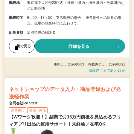
勤務地
東京都中央区他23区内・神奈川県内・埼玉県内・千葉県内な
ど近郊各地
勤務時間
9：00～17：50（支店勤務の場合） ※各物件への出勤の場
合、現場の就業時間に合わせて…
応募資格
清掃指導の経験者
詳細を見る
後で見る
更新日： 2026/08/03 掲載終了日： 2026/08/21
掲載終了まであと12日
ネットショップのデータ入力・商品登録および発
送軽作業
合同会社Re Start
業務委託
在宅・内職
【Wワーク歓迎！】副業で月15万円前後を見込めるフリ
マアプリ出品の運用サポート！未経験／在宅OK