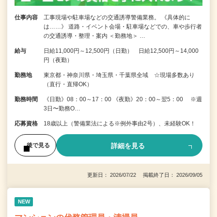
仕事内容
工事現場や駐車場などの交通誘導警備業務。 《具体的に
は……》 道路・イベント会場・駐車場などでの、車や歩行者
の交通誘導・整理・案内 ＜勤務地＞ …
給与
日給11,000円～12,500円（日勤） 日給12,500円～14,000
円（夜勤）
勤務地
東京都・神奈川県・埼玉県・千葉県全域 ☆現場多数あり
（直行・直帰OK）
勤務時間
《日勤》08：00～17：00 《夜勤》20：00～翌5：00 ※週
3日〜勤務O…
応募資格
18歳以上（警備業法による※例外事由2号）、未経験OK！
詳細を見る
後で見る
更新日： 2026/07/22 掲載終了日： 2026/09/05
NEW