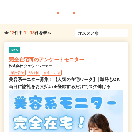
13
1
-
13
全
件中
件を表示
NEW
完全在宅可のアンケートモニター
株式会社 クラウドワーカー
業務委託
登録制
在宅・内職
美容系モニター募集！【人気の在宅ワーク】│単発もOK│
当日に謝礼をお支払い★登録するだけでスグ働ける