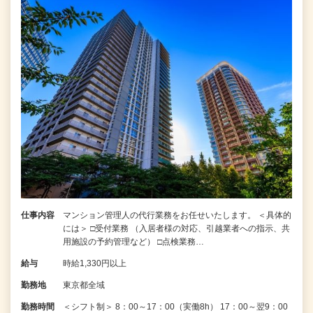
仕事内容
マンション管理人の代行業務をお任せいたします。 ＜具体的
には＞ □受付業務 （入居者様の対応、引越業者への指示、共
用施設の予約管理など） □点検業務…
給与
時給1,330円以上
勤務地
東京都全域
勤務時間
＜シフト制＞ 8：00～17：00（実働8h） 17：00～翌9：00