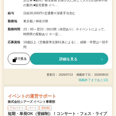
お仕事 ■案内／整理業務 お客さんに対して入り口の誘導や席
の案内 ■販売業務 イベ…
給与
日給30,000円+交通費※深夜手当含む
勤務地
東京都／神奈川県
勤務時間
23：00～翌23：00の間（休憩あり） ※イベントによって、
時間帯の変動あり ※一定…
応募資格
18歳以上（労働基準法第61条による）、経験・学歴は一切不
問
詳細を見る
後で見る
更新日： 2026/07/13 掲載終了日： 2026/08/10
掲載終了まであと1日
イベントの運営サポート
株式会社シアーズ イベント事業部
アルバイト
パート
登録制
短期・単発OK（登録制）！コンサート・フェス・ライブ