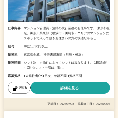
仕事内容
マンション管理員・清掃の代行業務のお仕事です。 東京都全
域、神奈川県東部（横浜市・川崎市）エリアのマンションに
スポットで入って頂きお住まいの方の快適な暮らし…
給与
時給1,330円以上
勤務地
東京都全域、 神奈川県東部（川崎・横浜）
勤務時間
シフト制 ※物件によってシフトは異なります。 1日3時間
～OK ☆シフト申請は、勤…
応募資格
●未経験者OK●男女、年齢不問 ●資格不問
詳細を見る
後で見る
更新日： 2026/07/28 掲載終了日： 2026/09/04