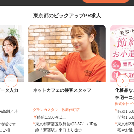
東京都のピックアップPR求人
データ入力
ネットカフェの接客スタッフ
化粧品な
在宅モニ
株式会社ビ
グランカスタマ 歌舞伎町店
出来高制／時
時給1,
時給1,350円以上
間額1,500
の地域でオ
東京都新宿区歌舞伎町2-37-1（JR各
東京都2
相...
線「新宿駅」東口より徒歩...
宅やお近