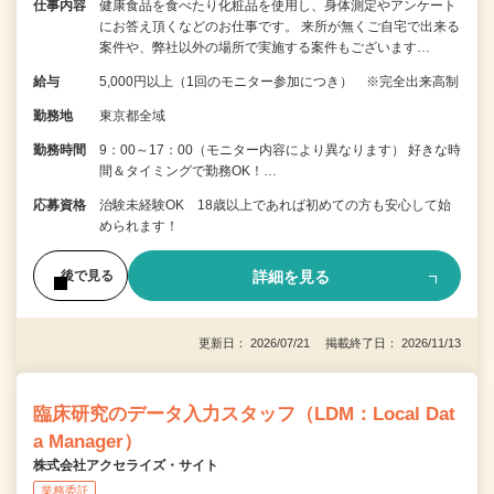
仕事内容
健康食品を食べたり化粧品を使用し、身体測定やアンケート
にお答え頂くなどのお仕事です。 来所が無くご自宅で出来る
案件や、弊社以外の場所で実施する案件もございます…
給与
5,000円以上（1回のモニター参加につき） ※完全出来高制
勤務地
東京都全域
勤務時間
9：00～17：00（モニター内容により異なります） 好きな時
間＆タイミングで勤務OK！…
応募資格
治験未経験OK 18歳以上であれば初めての方も安心して始
められます！
詳細を見る
後で見る
更新日： 2026/07/21 掲載終了日： 2026/11/13
臨床研究のデータ入力スタッフ（LDM：Local Dat
a Manager）
株式会社アクセライズ・サイト
業務委託