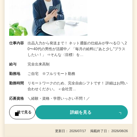
仕事内容
出品入力から発送まで！ ネット通販の仕組みが学べる◎ ＼2
0〜40代の男性が活躍中／ 「毎月の給料に“あと少し”プラス
したい！」 ⇒そんな〈目標〉を…
給与
完全出来高制
勤務地
ご自宅 ※フルリモート勤務
勤務時間
リモートワークのため、完全自由シフトです！ 詳細はお問い
合わせください。 ＜会社営…
応募資格
＼経験・資格・学歴いっさい不問！／
詳細を見る
後で見る
更新日： 2026/07/17 掲載終了日： 2026/08/26