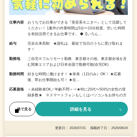
仕事内容
おうちでお仕事ができる『美容系モニター』として活躍して
ください！ 1案件の作業時間は5分〜10分程度。空いた時間
を有効活用できるお仕事です。 ◆【いろん…
給与
完全出来高制 ★謝礼は、最短で当日のうちに受け取れま
す！
勤務地
ご自宅※フルリモート勤務 東京都その他、東京都全域を含
む関東エリアおよび日本全国で勤務可能(在宅OK)
勤務時間
好きな時間に働けます！ ★単発（1日のみ）OK！ ★応募
後、即お仕事開始も可！ ★在…
応募資格
＜未経験者OK／年齢不問＞⇒★特に20代〜50代の女性の登
録多数★ ※スマートフォンもしくはパソコンをお持ちの方
詳細を見る
後で見る
更新日： 2026/07/31 掲載終了日： 2026/08/24