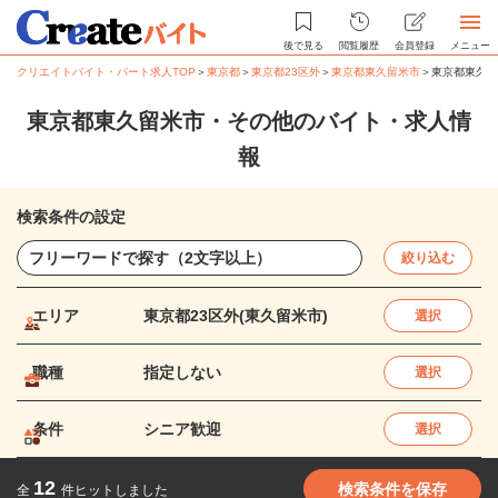
後で見る
閲覧履歴
会員登録
メニュー
クリエイトバイト・パート求人TOP
＞
東京都
＞
東京都23区外
＞
東京都東久留米市
＞
東京都東久留
東京都東久留米市・その他のバイト・求人情
報
検索条件の設定
絞り込む
エリア
東京都23区外(東久留米市)
選択
職種
指定しない
選択
条件
シニア歓迎
選択
12
検索条件を保存
全
件ヒットしました