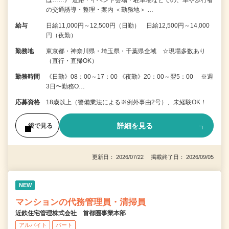
は……》 道路・イベント会場・駐車場などでの、車や歩行者
の交通誘導・整理・案内 ＜勤務地＞ …
給与
日給11,000円～12,500円（日勤） 日給12,500円～14,000
円（夜勤）
勤務地
東京都・神奈川県・埼玉県・千葉県全域 ☆現場多数あり
（直行・直帰OK）
勤務時間
《日勤》08：00～17：00 《夜勤》20：00～翌5：00 ※週
3日〜勤務O…
応募資格
18歳以上（警備業法による※例外事由2号）、未経験OK！
詳細を見る
後で見る
更新日： 2026/07/22 掲載終了日： 2026/09/05
NEW
マンションの代務管理員・清掃員
近鉄住宅管理株式会社 首都圏事業本部
アルバイト
パート