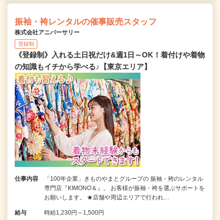
振袖・袴レンタルの催事販売スタッフ
株式会社アニバーサリー
登録制
《登録制》入れる土日祝だけ&週1日～OK！着付けや着物
の知識もイチから学べる♪【東京エリア】
仕事内容
「100年企業」きものやまとグループの 振袖・袴のレンタル
専門店『KIMONO＆』。 お客様が振袖・袴を選ぶサポートを
お願いします。 ★店舗や周辺エリアで行われ…
給与
時給1,230円～1,500円