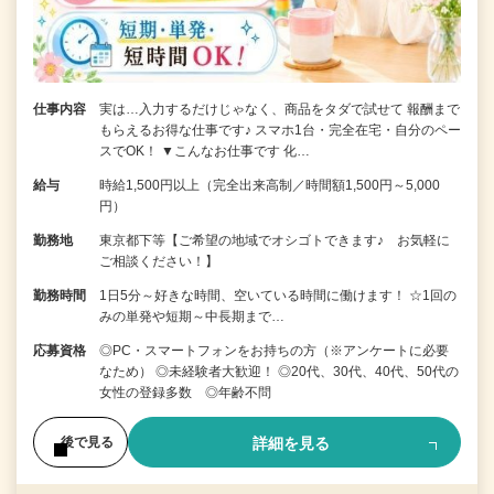
仕事内容
実は…入力するだけじゃなく、商品をタダで試せて 報酬まで
もらえるお得な仕事です♪ スマホ1台・完全在宅・自分のペー
スでOK！ ▼こんなお仕事です 化…
給与
時給1,500円以上（完全出来高制／時間額1,500円～5,000
円）
勤務地
東京都下等【ご希望の地域でオシゴトできます♪ お気軽に
ご相談ください！】
勤務時間
1日5分～好きな時間、空いている時間に働けます！ ☆1回の
みの単発や短期～中長期まで…
応募資格
◎PC・スマートフォンをお持ちの方（※アンケートに必要
なため） ◎未経験者大歓迎！ ◎20代、30代、40代、50代の
女性の登録多数 ◎年齢不問
詳細を見る
後で見る