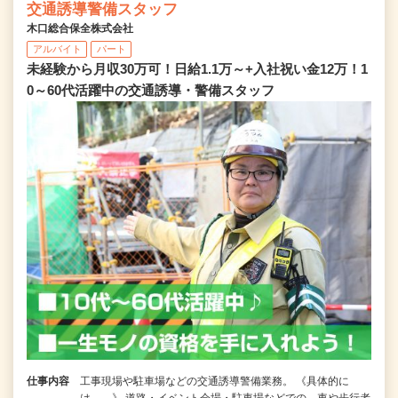
交通誘導警備スタッフ
木口総合保全株式会社
アルバイト
パート
未経験から月収30万可！日給1.1万～+入社祝い金12万！1
0～60代活躍中の交通誘導・警備スタッフ
仕事内容
工事現場や駐車場などの交通誘導警備業務。 《具体的に