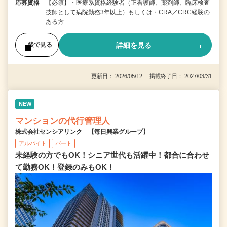
応募資格
【必須】・医療系資格経験者（正看護師、薬剤師、臨床検査
技師として病院勤務3年以上）もしくは・CRA／CRC経験の
ある方
詳細を見る
後で見る
更新日： 2026/05/12 掲載終了日： 2027/03/31
NEW
マンションの代行管理人
株式会社センシアリンク 【毎日興業グループ】
アルバイト
パート
未経験の方でもOK！シニア世代も活躍中！都合に合わせ
て勤務OK！登録のみもOK！