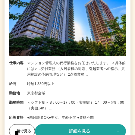
仕事内容
マンション管理人の代行業務をお任せいたします。 ＜具体的
には＞ □受付業務 （入居者様の対応、引越業者への指示、共
用施設の予約管理など） □点検業務…
給与
時給1,330円以上
勤務地
東京都全域
勤務時間
＜シフト制＞ 8：00～17：00（実働8h） 17：00～翌9：00
（実働14h） …
応募資格
●未経験者OK●男女、年齢不問 ●資格不問
詳細を見る
後で見る