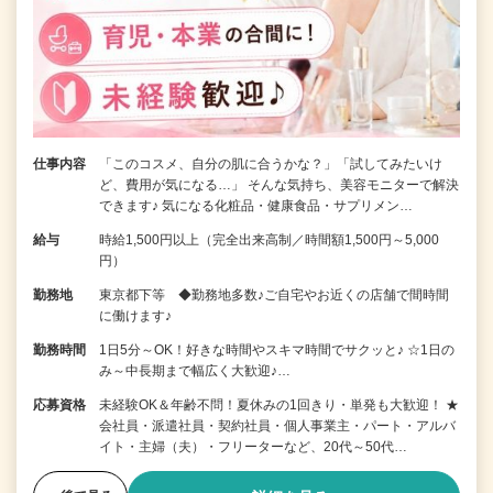
仕事内容
「このコスメ、自分の肌に合うかな？」「試してみたいけ
ど、費用が気になる…」 そんな気持ち、美容モニターで解決
できます♪ 気になる化粧品・健康食品・サプリメン…
給与
時給1,500円以上（完全出来高制／時間額1,500円～5,000
円）
勤務地
東京都下等 ◆勤務地多数♪ご自宅やお近くの店舗で間時間
に働けます♪
勤務時間
1日5分～OK！好きな時間やスキマ時間でサクッと♪ ☆1日の
み～中長期まで幅広く大歓迎♪…
応募資格
未経験OK＆年齢不問！夏休みの1回きり・単発も大歓迎！ ★
会社員・派遣社員・契約社員・個人事業主・パート・アルバ
イト・主婦（夫）・フリーターなど、20代～50代…