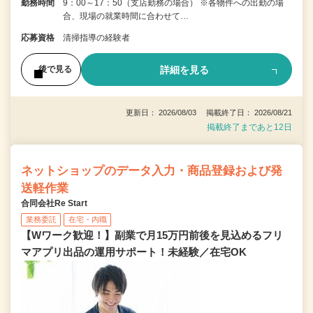
勤務時間
9：00～17：50（支店勤務の場合） ※各物件への出勤の場
合、現場の就業時間に合わせて…
応募資格
清掃指導の経験者
詳細を見る
後で見る
更新日： 2026/08/03 掲載終了日： 2026/08/21
掲載終了まであと12日
ネットショップのデータ入力・商品登録および発
送軽作業
合同会社Re Start
業務委託
在宅・内職
【Wワーク歓迎！】副業で月15万円前後を見込めるフリ
マアプリ出品の運用サポート！未経験／在宅OK