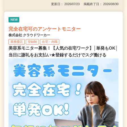
更新日： 2026/07/23 掲載終了日： 2026/08/30
NEW
完全在宅可のアンケートモニター
株式会社 クラウドワーカー
業務委託
登録制
在宅・内職
美容系モニター募集！【人気の在宅ワーク】│単発もOK│
当日に謝礼をお支払い★登録するだけでスグ働ける