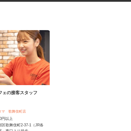
カフェの接客スタッフ
道路工事などの交通誘導スタッ
フ
日清警備東京株式会社 千葉支店
スタマ 歌舞伎町店
日給11,500円～13,210円＋交通費全
,350円以上
額支給 ★早上がりの...