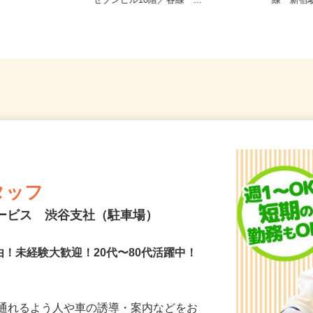
宅からの通勤
東京都千代田区岩本町3-9-17 スリ
東京都新
ーセブンビル10階／各線「...
線「新
タッフ
サービス 渋谷支社（駐車場）
由！未経験大歓迎！20代〜80代活躍中！