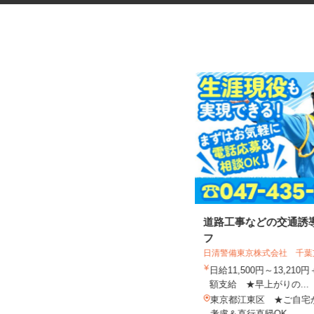
ネットカフェの接客スタッフ
道路工事などの交通誘
フ
日清警備東京株式会社 千
グランカスタマ 歌舞伎町店
日給11,500円～13,21
時給1,350円以上
額支給 ★早上がりの...