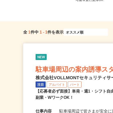
東京都新宿区歌舞伎町2-37-1（JR各
東京都江東区 ★ご自
線「新宿駅」東口より徒歩...
考慮＆直行直帰OK
全
1
件中
1
-
1
件を表示
NEW
駐車場周辺の案内誘導ス
株式会社VOLLMONTセキュリティ
注目
アルバイト
パート
【応募者必ず面接】単発・週1・シフト自
副業・WワークOK！