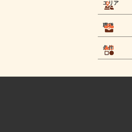
エリア
職種
条件