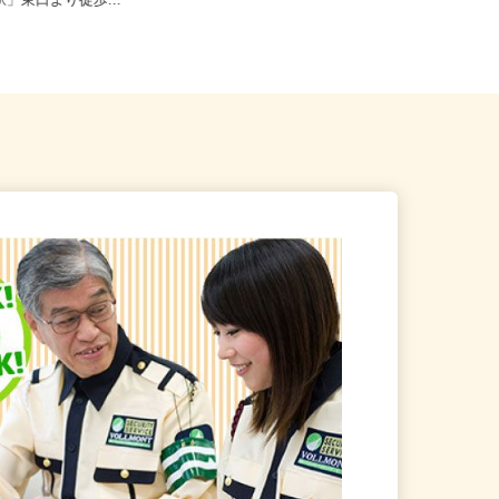
宿区歌舞伎町2-37-1（JR各
東京都江東区 ★ご自宅からの通勤
宿駅」東口より徒歩...
考慮＆直行直帰OK