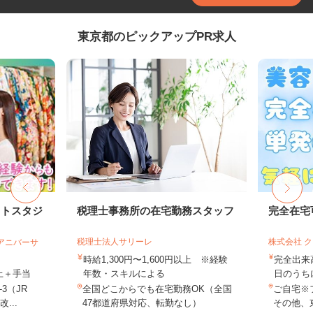
東京都のピックアップPR求人
ォトスタジ
税理士事務所の在宅勤務スタッフ
完全在宅
税理士法人サリーレ
株式会社 
社アニバーサ
時給1,300円〜1,600円以上 ※経験
完全出来
以上＋手当
年数・スキルによる
日のうち
3（JR
全国どこからでも在宅勤務OK（全国
ご自宅※
...
47都道府県対応、転勤なし）
その他、