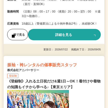
（直行・直帰OK）
勤務時間
《日勤》08：00～17：00 《夜勤》20：00～翌5：00 ※週
3日〜勤務O…
応募資格
18歳以上（警備業法による※例外事由2号）、未経験OK！
詳細を見る
後で見る
更新日： 2026/07/22 掲載終了日： 2026/09/05
振袖・袴レンタルの催事販売スタッフ
株式会社アニバーサリー
登録制
《登録制》入れる土日祝だけ&週1日～OK！着付けや着物
の知識もイチから学べる♪【東京エリア】