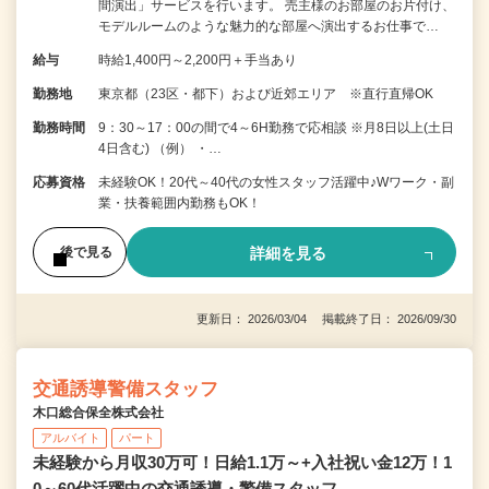
間演出」サービスを行います。 売主様のお部屋のお片付け、
モデルルームのような魅力的な部屋へ演出するお仕事で…
給与
時給1,400円～2,200円＋手当あり
勤務地
東京都（23区・都下）および近郊エリア ※直行直帰OK
勤務時間
9：30～17：00の間で4～6H勤務で応相談 ※月8日以上(土日
4日含む) （例） ・…
応募資格
未経験OK！20代～40代の女性スタッフ活躍中♪Wワーク・副
業・扶養範囲内勤務もOK！
詳細を見る
後で見る
更新日： 2026/03/04 掲載終了日： 2026/09/30
交通誘導警備スタッフ
木口総合保全株式会社
アルバイト
パート
未経験から月収30万可！日給1.1万～+入社祝い金12万！1
0～60代活躍中の交通誘導・警備スタッフ