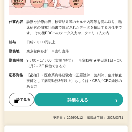
仕事内容
診察や治療内容、検査結果等のカルテ内容等を読み取り、臨
床研究の研究計画書で規定されたデータを抽出するお仕事で
す。 その後EDCへのデータ入力や、クエリ（入力内…
給与
日給20,000円以上
勤務地
東京都内各所 ※直行直帰
勤務時間
9：00～17：00（実働7時間） ※変動有 ★平日週1日～OK
（月2～3日稼働できる方…
応募資格
【必須】・医療系資格経験者（正看護師、薬剤師、臨床検査
技師として病院勤務3年以上）もしくは・CRA／CRC経験の
ある方
詳細を見る
後で見る
更新日： 2026/05/12 掲載終了日： 2027/03/31