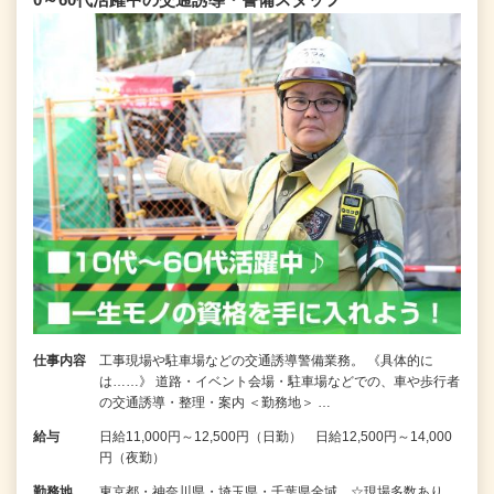
仕事内容
工事現場や駐車場などの交通誘導警備業務。 《具体的に
は……》 道路・イベント会場・駐車場などでの、車や歩行者
の交通誘導・整理・案内 ＜勤務地＞ …
給与
日給11,000円～12,500円（日勤） 日給12,500円～14,000
円（夜勤）
勤務地
東京都・神奈川県・埼玉県・千葉県全域 ☆現場多数あり