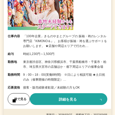
仕事内容
「100年企業」きものやまとグループの 振袖・袴のレンタル
専門店『KIMONO＆』。 お客様が振袖・袴を選ぶサポートを
お願いします。 ★店舗や周辺エリアで行われ…
給与
時給1,230円～1,500円
勤務地
東京都渋谷区、神奈川県横浜市、千葉県船橋市・千葉市・柏
市、埼玉県大宮市の店舗ほか・都下周辺エリアの催事会場
勤務時間
9：00～18：00(実働8時間) ※日により相談可能 ★土日祝
のみ（催事開催の時期限定）…
応募資格
接客・販売経験者歓迎／未経験の方もOK
詳細を見る
後で見る
更新日： 2026/03/27 掲載終了日： 2027/03/05