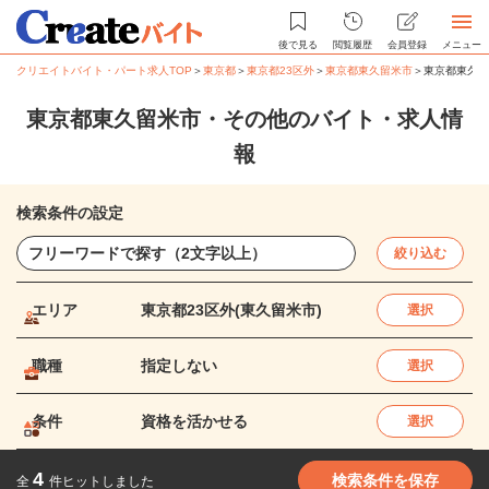
後で見る
閲覧履歴
会員登録
メニュー
クリエイトバイト・パート求人TOP
＞
東京都
＞
東京都23区外
＞
東京都東久留米市
＞
東京都東久留
東京都東久留米市・その他のバイト・求人情
報
検索条件の設定
絞り込む
エリア
東京都23区外(東久留米市)
選択
職種
指定しない
選択
条件
資格を活かせる
選択
4
検索条件を保存
全
件ヒットしました