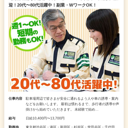
迎！20代〜80代活躍中！副業・WワークOK！
仕事内容
駐車場周辺で皆さまが安全に通れるよう人や車の誘導・案内
などをお願いします。 最初は慣れるまで、歩行者の誘導や声
掛けから始めていただきます。 未経験で始め…
給与
日給10,400円〜13,700円
勤務地
東京都渋谷区・港区・新宿区・杉並区・世田谷区・千代田