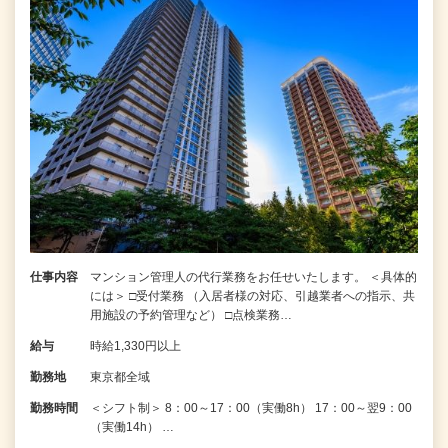
仕事内容
マンション管理人の代行業務をお任せいたします。 ＜具体的
には＞ □受付業務 （入居者様の対応、引越業者への指示、共
用施設の予約管理など） □点検業務…
給与
時給1,330円以上
勤務地
東京都全域
勤務時間
＜シフト制＞ 8：00～17：00（実働8h） 17：00～翌9：00
（実働14h） …