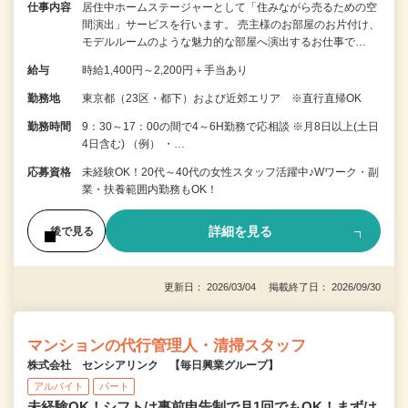
仕事内容
居住中ホームステージャーとして「住みながら売るための空
間演出」サービスを行います。 売主様のお部屋のお片付け、
モデルルームのような魅力的な部屋へ演出するお仕事で…
給与
時給1,400円～2,200円＋手当あり
勤務地
東京都（23区・都下）および近郊エリア ※直行直帰OK
勤務時間
9：30～17：00の間で4～6H勤務で応相談 ※月8日以上(土日
4日含む) （例） ・…
応募資格
未経験OK！20代～40代の女性スタッフ活躍中♪Wワーク・副
業・扶養範囲内勤務もOK！
詳細を見る
後で見る
更新日： 2026/03/04 掲載終了日： 2026/09/30
マンションの代行管理人・清掃スタッフ
株式会社 センシアリンク 【毎日興業グループ】
アルバイト
パート
未経験OK！シフトは事前申告制で月1回でもOK！まずは