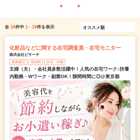
16
1
-
16
全
件中
件を表示
化粧品などに関する在宅調査員・在宅モニター
株式会社ビサーチ
業務委託
登録制
在宅・内職
主婦（夫）・会社員多数活躍中！人気の在宅ワーク♪扶養
内勤務・Wワーク・副業OK！隙間時間に◎@東京都