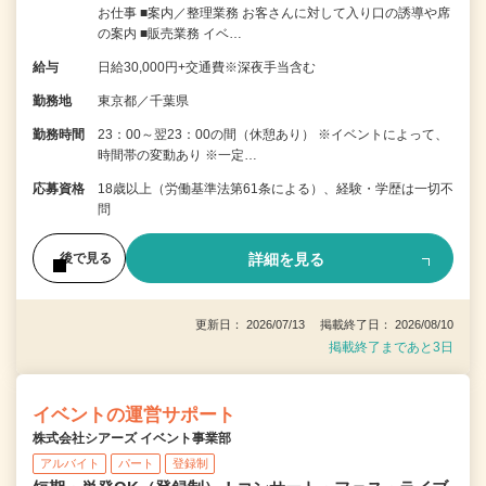
お仕事 ■案内／整理業務 お客さんに対して入り口の誘導や席
の案内 ■販売業務 イベ…
給与
日給30,000円+交通費※深夜手当含む
勤務地
東京都／千葉県
勤務時間
23：00～翌23：00の間（休憩あり） ※イベントによって、
時間帯の変動あり ※一定…
応募資格
18歳以上（労働基準法第61条による）、経験・学歴は一切不
問
詳細を見る
後で見る
更新日： 2026/07/13 掲載終了日： 2026/08/10
掲載終了まであと3日
イベントの運営サポート
株式会社シアーズ イベント事業部
アルバイト
パート
登録制