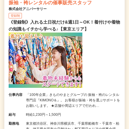
振袖・袴レンタルの催事販売スタッフ
株式会社アニバーサリー
登録制
《登録制》入れる土日祝だけ&週1日～OK！着付けや着物
の知識もイチから学べる♪【東京エリア】
仕事内容
「100年企業」きものやまとグループの 振袖・袴のレンタル
専門店『KIMONO＆』。 お客様が振袖・袴を選ぶサポートを
お願いします。 ★店舗や周辺エリアで行われ…
給与
時給1,230円～1,500円
勤務地
東京都渋谷区、神奈川県横浜市、千葉県船橋市・千葉市・柏
市、埼玉県大宮市の店舗ほか・都下周辺エリアの催事会場