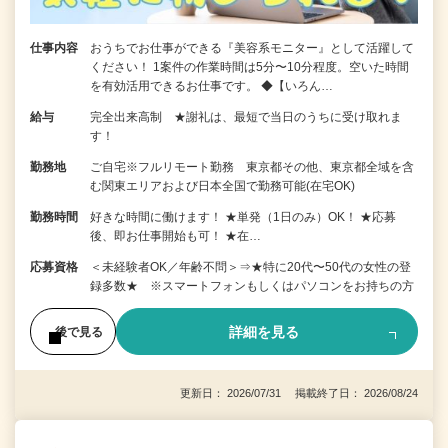
仕事内容
おうちでお仕事ができる『美容系モニター』として活躍して
ください！ 1案件の作業時間は5分〜10分程度。空いた時間
を有効活用できるお仕事です。 ◆【いろん…
給与
完全出来高制 ★謝礼は、最短で当日のうちに受け取れま
す！
勤務地
ご自宅※フルリモート勤務 東京都その他、東京都全域を含
む関東エリアおよび日本全国で勤務可能(在宅OK)
勤務時間
好きな時間に働けます！ ★単発（1日のみ）OK！ ★応募
後、即お仕事開始も可！ ★在…
応募資格
＜未経験者OK／年齢不問＞⇒★特に20代〜50代の女性の登
録多数★ ※スマートフォンもしくはパソコンをお持ちの方
詳細を見る
後で見る
更新日： 2026/07/31 掲載終了日： 2026/08/24