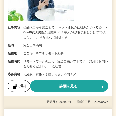
仕事内容
出品入力から発送まで！ ネット通販の仕組みが学べる◎ ＼2
0〜40代の男性が活躍中／ 「毎月の給料に“あと少し”プラス
したい！」 ⇒そんな〈目標〉を…
給与
完全出来高制
勤務地
ご自宅 ※フルリモート勤務
勤務時間
リモートワークのため、完全自由シフトです！ 詳細はお問い
合わせください。 ＜会社営…
応募資格
＼経験・資格・学歴いっさい不問！／
詳細を見る
後で見る
更新日： 2026/07/17 掲載終了日： 2026/08/26