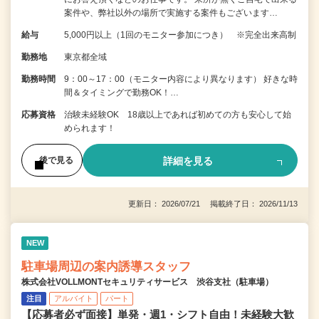
案件や、弊社以外の場所で実施する案件もございます…
給与
5,000円以上（1回のモニター参加につき） ※完全出来高制
勤務地
東京都全域
勤務時間
9：00～17：00（モニター内容により異なります） 好きな時
間＆タイミングで勤務OK！…
応募資格
治験未経験OK 18歳以上であれば初めての方も安心して始
められます！
詳細を見る
後で見る
更新日： 2026/07/21 掲載終了日： 2026/11/13
NEW
駐車場周辺の案内誘導スタッフ
株式会社VOLLMONTセキュリティサービス 渋谷支社（駐車場）
注目
アルバイト
パート
【応募者必ず面接】単発・週1・シフト自由！未経験大歓