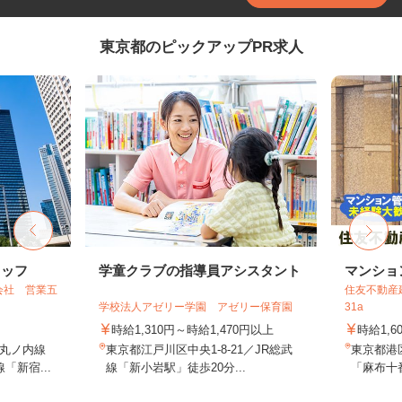
東京都のピックアップPR求人
タッフ
学童クラブの指導員アシスタント
マンショ
会社 営業五
住友不動産建
学校法人アゼリー学園 アゼリー保育園
31a
時給1,310円～時給1,470円以上
時給1,6
丸ノ内線
東京都江戸川区中央1-8-21／JR総武
東京都港
「新宿...
線「新小岩駅」徒歩20分...
「麻布十番