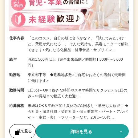
仕事内容
「このコスメ、自分の肌に合うかな？」「試してみたいけ
ど、費用が気になる…」 そんな気持ち、美容モニターで解決
できます♪ 気になる化粧品・健康食品・サプリメン…
給与
時給1,500円以上（完全出来高制／時間額1,500円～5,000
円）
勤務地
東京都下等 ◆勤務地多数♪ご自宅やお近くの店舗で間時間
に働けます♪
勤務時間
1日5分～OK！好きな時間やスキマ時間でサクッと♪ ☆1日の
み～中長期まで幅広く大歓迎♪…
応募資格
未経験OK＆年齢不問！夏休みの1回きり・単発も大歓迎！ ★
会社員・派遣社員・契約社員・個人事業主・パート・アルバ
イト・主婦（夫）・フリーターなど、20代～50代…
詳細を見る
後で見る