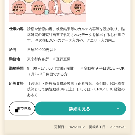
仕事内容
診察や治療内容、検査結果等のカルテ内容等を読み取り、臨
床研究の研究計画書で規定されたデータを抽出するお仕事で
す。 その後EDCへのデータ入力や、クエリ（入力内…
給与
日給20,000円以上
勤務地
東京都内各所 ※直行直帰
勤務時間
9：00～17：00（実働7時間） ※変動有 ★平日週1日～OK
（月2～3日稼働できる方…
応募資格
【必須】・医療系資格経験者（正看護師、薬剤師、臨床検査
技師として病院勤務3年以上）もしくは・CRA／CRC経験の
ある方
詳細を見る
後で見る
更新日： 2026/05/12 掲載終了日： 2027/03/31