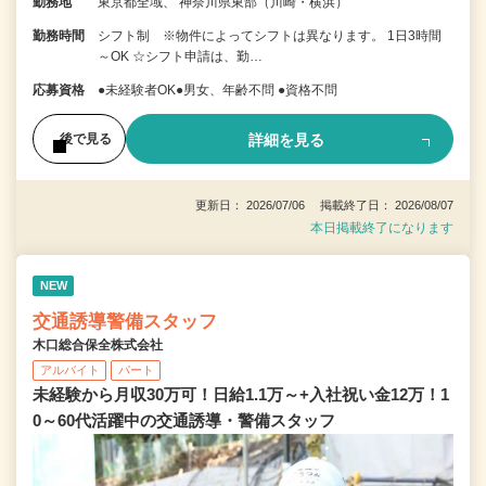
勤務地
東京都全域、 神奈川県東部（川崎・横浜）
勤務時間
シフト制 ※物件によってシフトは異なります。 1日3時間
～OK ☆シフト申請は、勤…
応募資格
●未経験者OK●男女、年齢不問 ●資格不問
詳細を見る
後で見る
更新日： 2026/07/06 掲載終了日： 2026/08/07
本日掲載終了になります
NEW
交通誘導警備スタッフ
木口総合保全株式会社
アルバイト
パート
未経験から月収30万可！日給1.1万～+入社祝い金12万！1
0～60代活躍中の交通誘導・警備スタッフ