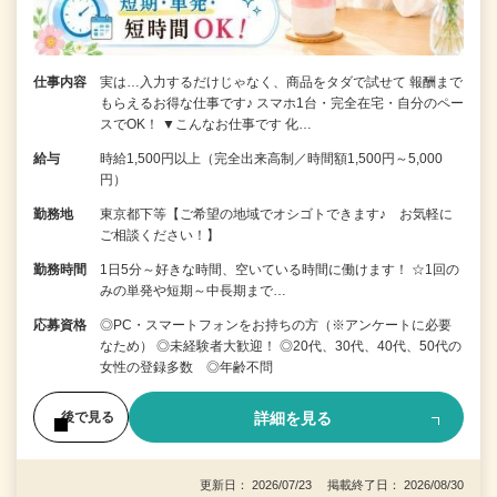
仕事内容
実は…入力するだけじゃなく、商品をタダで試せて 報酬まで
もらえるお得な仕事です♪ スマホ1台・完全在宅・自分のペー
スでOK！ ▼こんなお仕事です 化…
給与
時給1,500円以上（完全出来高制／時間額1,500円～5,000
円）
勤務地
東京都下等【ご希望の地域でオシゴトできます♪ お気軽に
ご相談ください！】
勤務時間
1日5分～好きな時間、空いている時間に働けます！ ☆1回の
みの単発や短期～中長期まで…
応募資格
◎PC・スマートフォンをお持ちの方（※アンケートに必要
なため） ◎未経験者大歓迎！ ◎20代、30代、40代、50代の
女性の登録多数 ◎年齢不問
詳細を見る
後で見る
更新日： 2026/07/23 掲載終了日： 2026/08/30