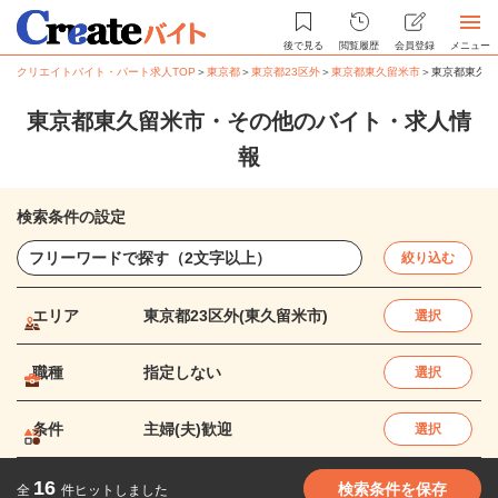
後で見る
閲覧履歴
会員登録
メニュー
クリエイトバイト・パート求人TOP
＞
東京都
＞
東京都23区外
＞
東京都東久留米市
＞
東京都東久留
東京都東久留米市・その他のバイト・求人情
報
検索条件の設定
絞り込む
エリア
東京都23区外(東久留米市)
選択
職種
指定しない
選択
条件
主婦(夫)歓迎
選択
16
検索条件を保存
全
件ヒットしました