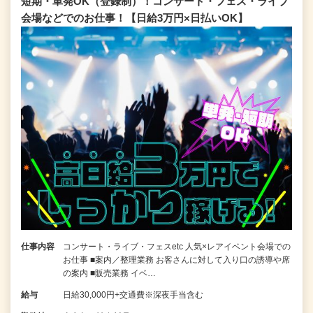
短期・単発OK（登録制）！コンサート・フェス・ライブ
会場などでのお仕事！【日給3万円×日払いOK】
仕事内容
コンサート・ライブ・フェスetc 人気×レアイベント会場での
お仕事 ■案内／整理業務 お客さんに対して入り口の誘導や席
の案内 ■販売業務 イベ…
給与
日給30,000円+交通費※深夜手当含む