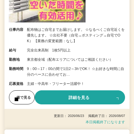
仕事内容
配布物はご自宅までお届けします。 ☆なるべくご自宅近くを
優先します。 ☆出社不要（自宅→ポスティング→自宅でO
K） 【業務の変更範囲：なし】
給与
完全出来高制 1枚5円以上
勤務地
東京都全域（配布エリアについてはご相談ください）
勤務時間
9：00～17：00の間で1日2～3hでOK！ ☆お好きな時間に自
分のペースに合わせてお…
応募資格
主婦・中高年・フリーター活躍中！
詳細を見る
後で見る
更新日： 2026/06/23 掲載終了日： 2026/08/07
本日掲載終了になります