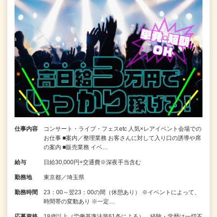
仕事内容
コンサート・ライブ・フェスetc 人気×レアイベント会場での
お仕事 ■案内／整理業務 お客さんに対して入り口の誘導や席
の案内 ■販売業務 イベ…
給与
日給30,000円+交通費※深夜手当含む
勤務地
東京都／埼玉県
勤務時間
23：00～翌23：00の間（休憩あり） ※イベントによって、
時間帯の変動あり ※一定…
応募資格
18歳以上（労働基準法第61条による）、経験・学歴は一切不