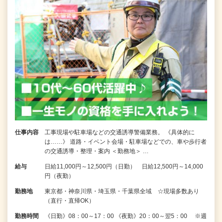
仕事内容
工事現場や駐車場などの交通誘導警備業務。 《具体的に
は……》 道路・イベント会場・駐車場などでの、車や歩行者
の交通誘導・整理・案内 ＜勤務地＞ …
給与
日給11,000円～12,500円（日勤） 日給12,500円～14,000
円（夜勤）
勤務地
東京都・神奈川県・埼玉県・千葉県全域 ☆現場多数あり
（直行・直帰OK）
勤務時間
《日勤》08：00～17：00 《夜勤》20：00～翌5：00 ※週