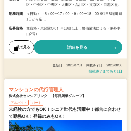
区・中央区・中野区・大田区・品川区・文京区・目黒区 他
勤務時間
＜日勤＞ ・8：00〜17：00 ・9：00〜18：00 ※1日8時間 週
1日から応…
応募資格
無資格・未経験OK！ ※18歳以上：警備業法による（例外事
由2号）
詳細を見る
後で見る
更新日： 2026/07/31 掲載終了日： 2026/08/08
掲載終了まであと1日
マンションの代行管理人
株式会社センシアリンク 【毎日興業グループ】
アルバイト
パート
未経験の方でもOK！シニア世代も活躍中！都合に合わせ
て勤務OK！登録のみもOK！