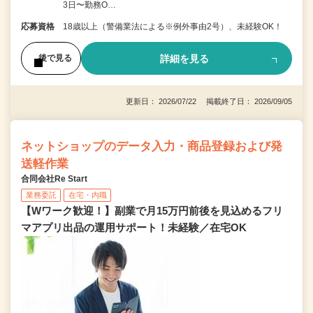
3日〜勤務O…
応募資格
18歳以上（警備業法による※例外事由2号）、未経験OK！
詳細を見る
後で見る
更新日： 2026/07/22 掲載終了日： 2026/09/05
ネットショップのデータ入力・商品登録および発
送軽作業
合同会社Re Start
業務委託
在宅・内職
【Wワーク歓迎！】副業で月15万円前後を見込めるフリ
マアプリ出品の運用サポート！未経験／在宅OK