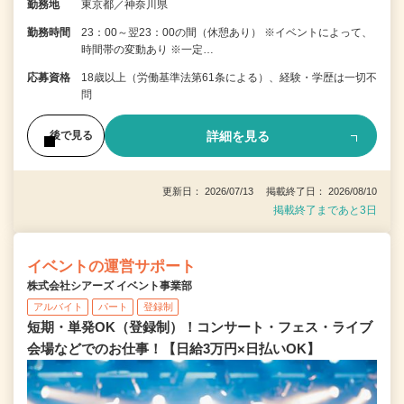
勤務地
東京都／神奈川県
勤務時間
23：00～翌23：00の間（休憩あり） ※イベントによって、
時間帯の変動あり ※一定…
応募資格
18歳以上（労働基準法第61条による）、経験・学歴は一切不
問
詳細を見る
後で見る
更新日： 2026/07/13 掲載終了日： 2026/08/10
掲載終了まであと3日
イベントの運営サポート
株式会社シアーズ イベント事業部
アルバイト
パート
登録制
短期・単発OK（登録制）！コンサート・フェス・ライブ
会場などでのお仕事！【日給3万円×日払いOK】