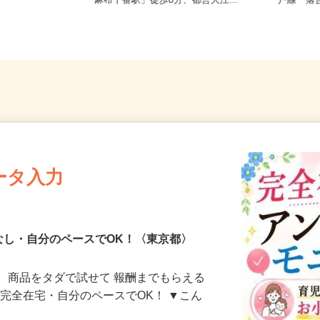
麻布十
東京都港区三田/東京メトロ南北線
東京都
「麻布十番駅」徒歩8分、都営大江...
戸線「落
ータ入力
なし・自分のペースでOK！〈東京都〉
、商品をタダで試せて 報酬までもらえる
・完全在宅・自分のペースでOK！ ▼こん