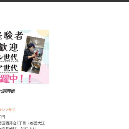
設の調理師
六本木ヒルズの展望台・美術館
エリアでの案内警...
シンテイ警備株式会社 六本木支社
キヨシマ食品
日給9,500円〜15,000円
500円
東京都港区周辺エリア（六本木、虎