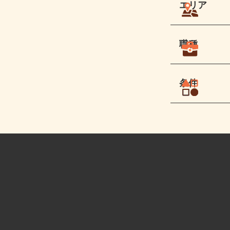
エリア
職種
条件