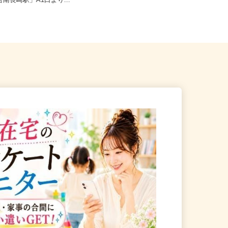
新宿区西落合1丁目（都営大江
ノ門、神谷町、表参道、麻布十
合南長崎駅」A1口より...
番、...