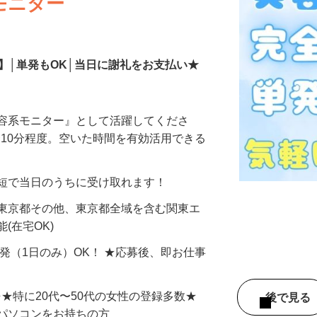
モニター
】│単発もOK│当日に謝礼をお支払い★
美容系モニター』として活躍してくださ
分〜10分程度。空いた時間を有効活用できる
最短で当日のうちに受け取れます！
 東京都その他、東京都全域を含む関東エ
(在宅OK)
単発（1日のみ）OK！ ★応募後、即お仕事