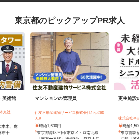
東京都のピックアップPR求人
・美術館
マンションの管理員
更生施
本木支社
住友不動産建物サービス株式会社/hkp260
31a
株式会社
時給1,600円
時給1,
六本木、虎