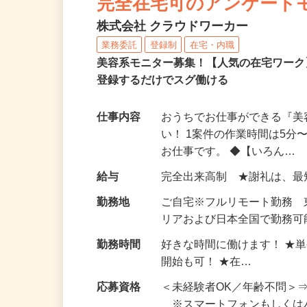
完全在宅可のアンケート
株式会社 クラウドワーカー
業務委託
登録制
在宅・内職
美容系モニター募集！【人気の在宅ワーク
登録するだけでスグ働ける
仕事内容
おうちでお仕事ができる『
い！ 1案件の作業時間は5
お仕事です。 ◆【いろん…
給与
完全出来高制 ★謝礼は、
勤務地
ご自宅※フルリモート勤務
リアおよび日本全国で勤務可能
勤務時間
好きな時間に働けます！ ★
開始も可！ ★在…