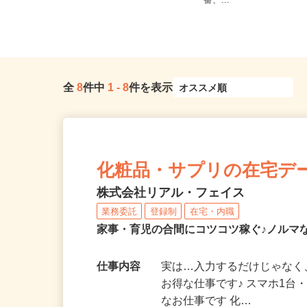
東京都新宿区西落合1丁目（都営大江
ノ門、神谷町、表参道、
戸線「落合南長崎駅」A1口より...
番、...
全
8
件中
1
-
8
件を表示
化粧品・サプリの在宅デ
株式会社リアル・フェイス
業務委託
登録制
在宅・内職
家事・育児の合間にコツコツ稼ぐ♪ノルマ
仕事内容
実は…入力するだけじゃなく
お得な仕事です♪ スマホ1台