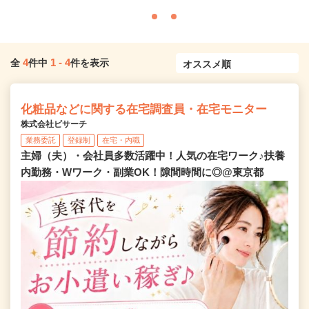
4
1
-
4
全
件中
件を表示
化粧品などに関する在宅調査員・在宅モニター
株式会社ビサーチ
業務委託
登録制
在宅・内職
主婦（夫）・会社員多数活躍中！人気の在宅ワーク♪扶養
内勤務・Wワーク・副業OK！隙間時間に◎@東京都