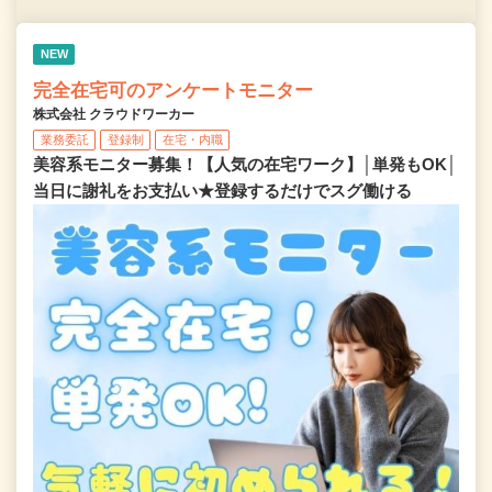
NEW
完全在宅可のアンケートモニター
株式会社 クラウドワーカー
業務委託
登録制
在宅・内職
美容系モニター募集！【人気の在宅ワーク】│単発もOK│
当日に謝礼をお支払い★登録するだけでスグ働ける