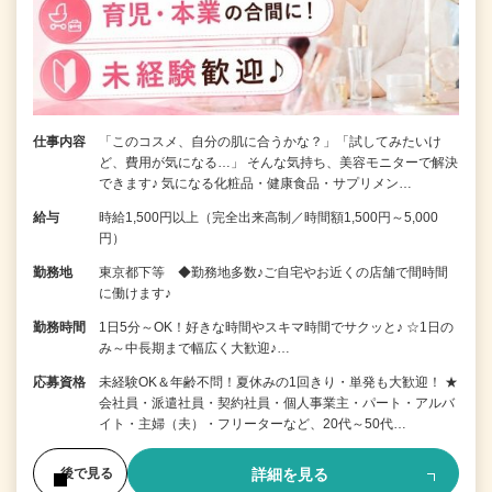
仕事内容
「このコスメ、自分の肌に合うかな？」「試してみたいけ
ど、費用が気になる…」 そんな気持ち、美容モニターで解決
できます♪ 気になる化粧品・健康食品・サプリメン…
給与
時給1,500円以上（完全出来高制／時間額1,500円～5,000
円）
勤務地
東京都下等 ◆勤務地多数♪ご自宅やお近くの店舗で間時間
に働けます♪
勤務時間
1日5分～OK！好きな時間やスキマ時間でサクッと♪ ☆1日の
み～中長期まで幅広く大歓迎♪…
応募資格
未経験OK＆年齢不問！夏休みの1回きり・単発も大歓迎！ ★
会社員・派遣社員・契約社員・個人事業主・パート・アルバ
イト・主婦（夫）・フリーターなど、20代～50代…
詳細を見る
後で見る