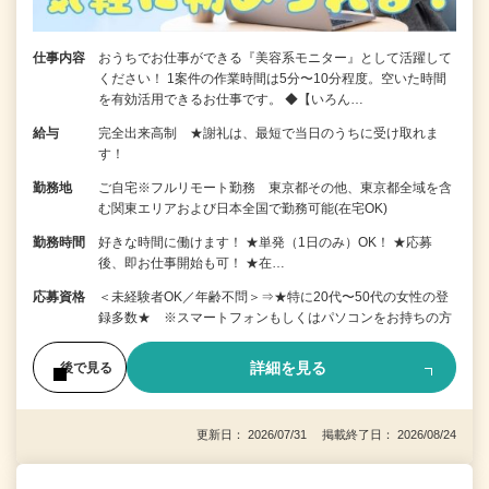
仕事内容
おうちでお仕事ができる『美容系モニター』として活躍して
ください！ 1案件の作業時間は5分〜10分程度。空いた時間
を有効活用できるお仕事です。 ◆【いろん…
給与
完全出来高制 ★謝礼は、最短で当日のうちに受け取れま
す！
勤務地
ご自宅※フルリモート勤務 東京都その他、東京都全域を含
む関東エリアおよび日本全国で勤務可能(在宅OK)
勤務時間
好きな時間に働けます！ ★単発（1日のみ）OK！ ★応募
後、即お仕事開始も可！ ★在…
応募資格
＜未経験者OK／年齢不問＞⇒★特に20代〜50代の女性の登
録多数★ ※スマートフォンもしくはパソコンをお持ちの方
詳細を見る
後で見る
更新日： 2026/07/31 掲載終了日： 2026/08/24