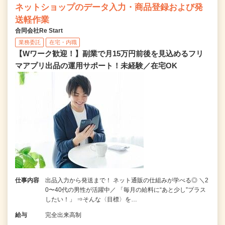
ネットショップのデータ入力・商品登録および発
送軽作業
合同会社Re Start
業務委託
在宅・内職
【Wワーク歓迎！】副業で月15万円前後を見込めるフリ
マアプリ出品の運用サポート！未経験／在宅OK
仕事内容
出品入力から発送まで！ ネット通販の仕組みが学べる◎ ＼2
0〜40代の男性が活躍中／ 「毎月の給料に“あと少し”プラス
したい！」 ⇒そんな〈目標〉を…
給与
完全出来高制