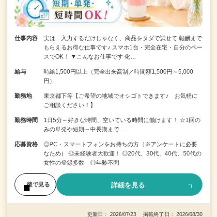
仕事内容
実は…入力するだけじゃなく、商品をタダで試せて 報酬まで
もらえるお得な仕事です♪ スマホ1台・完全在宅・自分のペー
スでOK！ ▼こんなお仕事です 化…
給与
時給1,500円以上（完全出来高制／時間額1,500円～5,000
円）
勤務地
東京都下等【ご希望の地域でオシゴトできます♪ お気軽に
ご相談ください！】
勤務時間
1日5分～好きな時間、空いている時間に働けます！ ☆1回の
みの単発や短期～中長期まで…
応募資格
◎PC・スマートフォンをお持ちの方（※アンケートに必要
なため） ◎未経験者大歓迎！ ◎20代、30代、40代、50代の
女性の登録多数 ◎年齢不問
詳細を見る
後で見る
更新日： 2026/07/23 掲載終了日： 2026/08/30