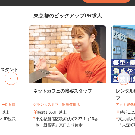
東京都のピックアップPR求人
シスタント
ネットカフェの接客スタッフ
レンタル
フ
リー保育園
グランカスタマ 歌舞伎町店
アクト建機
0円以上
時給1,350円以上
時給1,
1／JR総武
東京都新宿区歌舞伎町2-37-1（JR各
東京都大田
.
線「新宿駅」東口より徒歩...
「大森町駅