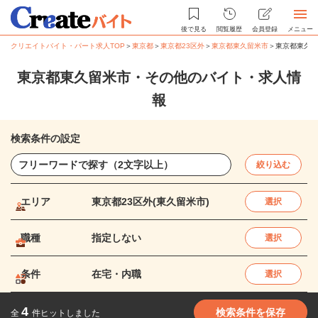
後で見る
閲覧履歴
会員登録
メニュー
クリエイトバイト・パート求人TOP
＞
東京都
＞
東京都23区外
＞
東京都東久留米市
＞
東京都東久留
東京都東久留米市・その他のバイト・求人情
報
検索条件の設定
絞り込む
エリア
東京都23区外(東久留米市)
選択
職種
指定しない
選択
条件
在宅・内職
選択
4
検索条件を保存
全
件ヒットしました