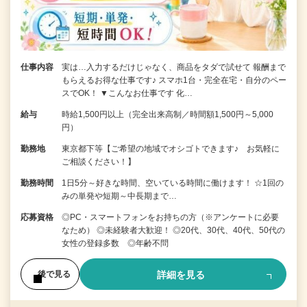
仕事内容
実は…入力するだけじゃなく、商品をタダで試せて 報酬まで
もらえるお得な仕事です♪ スマホ1台・完全在宅・自分のペー
スでOK！ ▼こんなお仕事です 化…
給与
時給1,500円以上（完全出来高制／時間額1,500円～5,000
円）
勤務地
東京都下等【ご希望の地域でオシゴトできます♪ お気軽に
ご相談ください！】
勤務時間
1日5分～好きな時間、空いている時間に働けます！ ☆1回の
みの単発や短期～中長期まで…
応募資格
◎PC・スマートフォンをお持ちの方（※アンケートに必要
なため） ◎未経験者大歓迎！ ◎20代、30代、40代、50代の
女性の登録多数 ◎年齢不問
詳細を見る
後で見る