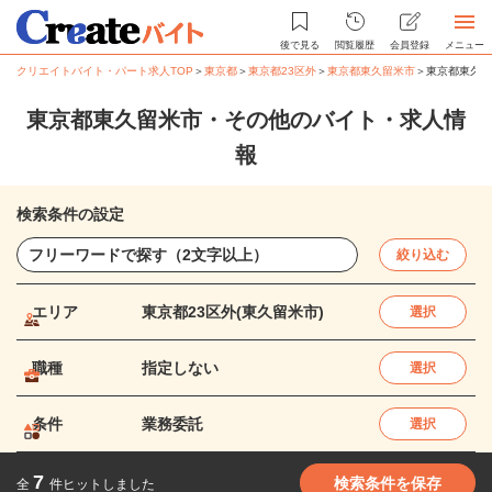
後で見る
閲覧履歴
会員登録
メニュー
クリエイトバイト・パート求人TOP
＞
東京都
＞
東京都23区外
＞
東京都東久留米市
＞
東京都東久留
東京都東久留米市・その他のバイト・求人情
報
検索条件の設定
絞り込む
エリア
東京都23区外(東久留米市)
選択
職種
指定しない
選択
条件
業務委託
選択
7
検索条件を保存
全
件ヒットしました