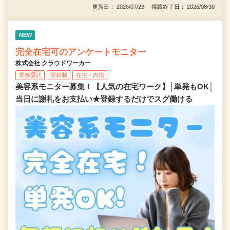
更新日： 2026/07/23 掲載終了日： 2026/08/30
NEW
完全在宅可のアンケートモニター
株式会社 クラウドワーカー
業務委託
登録制
在宅・内職
美容系モニター募集！【人気の在宅ワーク】│単発もOK│
当日に謝礼をお支払い★登録するだけでスグ働ける