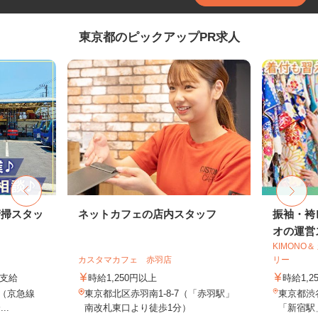
東京都のピックアップPR求人
清掃スタッ
ネットカフェの店内スタッフ
振袖・袴
オの運営ス
KIMONO
カスタマカフェ 赤羽店
リー
費支給
時給1,250円以上
時給1,2
2（京急線
東京都北区赤羽南1-8-7（「赤羽駅」
東京都渋谷
..
南改札東口より徒歩1分）
「新宿駅