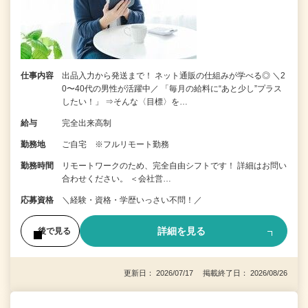
仕事内容
出品入力から発送まで！ ネット通販の仕組みが学べる◎ ＼2
0〜40代の男性が活躍中／ 「毎月の給料に“あと少し”プラス
したい！」 ⇒そんな〈目標〉を…
給与
完全出来高制
勤務地
ご自宅 ※フルリモート勤務
勤務時間
リモートワークのため、完全自由シフトです！ 詳細はお問い
合わせください。 ＜会社営…
応募資格
＼経験・資格・学歴いっさい不問！／
詳細を見る
後で見る
更新日： 2026/07/17 掲載終了日： 2026/08/26