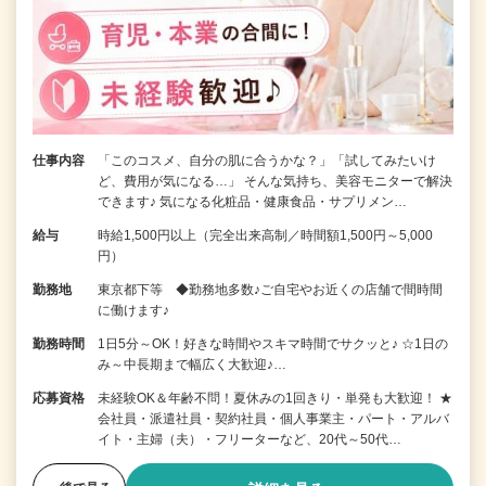
仕事内容
「このコスメ、自分の肌に合うかな？」「試してみたいけ
ど、費用が気になる…」 そんな気持ち、美容モニターで解決
できます♪ 気になる化粧品・健康食品・サプリメン…
給与
時給1,500円以上（完全出来高制／時間額1,500円～5,000
円）
勤務地
東京都下等 ◆勤務地多数♪ご自宅やお近くの店舗で間時間
に働けます♪
勤務時間
1日5分～OK！好きな時間やスキマ時間でサクッと♪ ☆1日の
み～中長期まで幅広く大歓迎♪…
応募資格
未経験OK＆年齢不問！夏休みの1回きり・単発も大歓迎！ ★
会社員・派遣社員・契約社員・個人事業主・パート・アルバ
イト・主婦（夫）・フリーターなど、20代～50代…