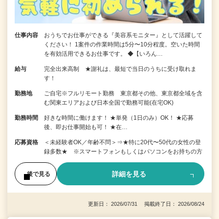
仕事内容
おうちでお仕事ができる『美容系モニター』として活躍して
ください！ 1案件の作業時間は5分〜10分程度。空いた時間
を有効活用できるお仕事です。 ◆【いろん…
給与
完全出来高制 ★謝礼は、最短で当日のうちに受け取れま
す！
勤務地
ご自宅※フルリモート勤務 東京都その他、東京都全域を含
む関東エリアおよび日本全国で勤務可能(在宅OK)
勤務時間
好きな時間に働けます！ ★単発（1日のみ）OK！ ★応募
後、即お仕事開始も可！ ★在…
応募資格
＜未経験者OK／年齢不問＞⇒★特に20代〜50代の女性の登
録多数★ ※スマートフォンもしくはパソコンをお持ちの方
詳細を見る
後で見る
更新日： 2026/07/31 掲載終了日： 2026/08/24