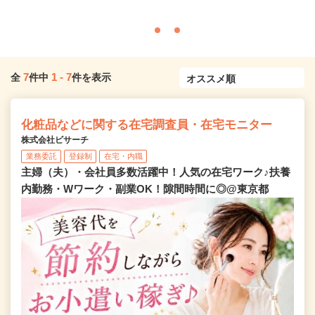
7
1
-
7
全
件中
件を表示
化粧品などに関する在宅調査員・在宅モニター
株式会社ビサーチ
業務委託
登録制
在宅・内職
主婦（夫）・会社員多数活躍中！人気の在宅ワーク♪扶養
内勤務・Wワーク・副業OK！隙間時間に◎@東京都