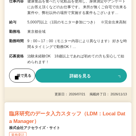
仕事内容
健康食品を食べたり化粧品を使用し、身体測定やアンケート
にお答え頂くなどのお仕事です。 来所が無くご自宅で出来る
案件や、弊社以外の場所で実施する案件もございます…
給与
5,000円以上（1回のモニター参加につき） ※完全出来高制
勤務地
東京都全域
勤務時間
9：00～17：00（モニター内容により異なります） 好きな時
間＆タイミングで勤務OK！…
応募資格
治験未経験OK 18歳以上であれば初めての方も安心して始
められます！
詳細を見る
後で見る
更新日： 2026/07/21 掲載終了日： 2026/11/13
臨床研究のデータ入力スタッフ（LDM：Local Dat
a Manager）
株式会社アクセライズ・サイト
業務委託