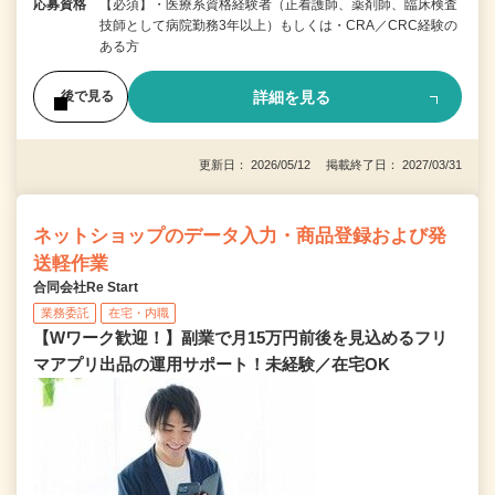
応募資格
【必須】・医療系資格経験者（正看護師、薬剤師、臨床検査
技師として病院勤務3年以上）もしくは・CRA／CRC経験の
ある方
詳細を見る
後で見る
更新日： 2026/05/12 掲載終了日： 2027/03/31
ネットショップのデータ入力・商品登録および発
送軽作業
合同会社Re Start
業務委託
在宅・内職
【Wワーク歓迎！】副業で月15万円前後を見込めるフリ
マアプリ出品の運用サポート！未経験／在宅OK