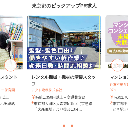
東京都のピックアップPR求人
シスタント
レンタル機械・機材の清掃スタッ
マンショ
フ
住友不動産建
リー保育園
アクト建機株式会社
07a
0円以上
時給1,350円以上＋交通費支給
時給1,7
1／JR総武
東京都大田区大森東5-18-2（京急線
東京都中
.
「大森町駅」より徒歩13分...
どき駅」