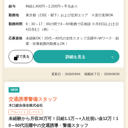
給与
時給1,400円～2,200円＋手当あり
勤務地
東京都（23区・都下）および近郊エリア ※直行直帰OK
勤務時間
9：30～17：00の間で4～6H勤務で応相談 ※月8日以上(土日
4日含む) （例） ・…
応募資格
未経験OK！20代～40代の女性スタッフ活躍中♪Wワーク・副
業・扶養範囲内勤務もOK！
詳細を見る
後で見る
更新日： 2026/03/04 掲載終了日： 2026/09/30
NEW
交通誘導警備スタッフ
木口総合保全株式会社
アルバイト
パート
未経験から月収30万可！日給1.1万～+入社祝い金12万！1
0～60代活躍中の交通誘導・警備スタッフ