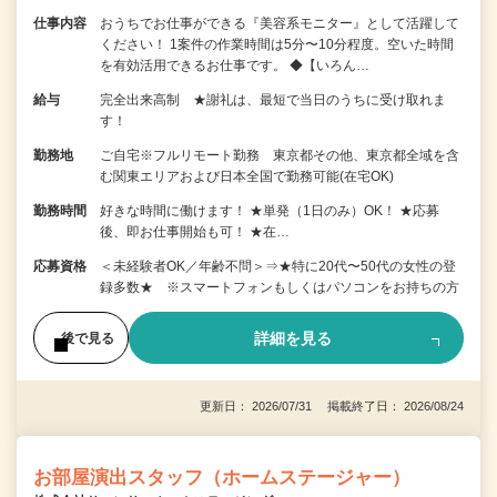
仕事内容
おうちでお仕事ができる『美容系モニター』として活躍して
ください！ 1案件の作業時間は5分〜10分程度。空いた時間
を有効活用できるお仕事です。 ◆【いろん…
給与
完全出来高制 ★謝礼は、最短で当日のうちに受け取れま
す！
勤務地
ご自宅※フルリモート勤務 東京都その他、東京都全域を含
む関東エリアおよび日本全国で勤務可能(在宅OK)
勤務時間
好きな時間に働けます！ ★単発（1日のみ）OK！ ★応募
後、即お仕事開始も可！ ★在…
応募資格
＜未経験者OK／年齢不問＞⇒★特に20代〜50代の女性の登
録多数★ ※スマートフォンもしくはパソコンをお持ちの方
詳細を見る
後で見る
更新日： 2026/07/31 掲載終了日： 2026/08/24
お部屋演出スタッフ（ホームステージャー）