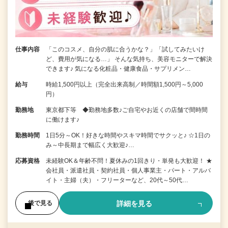
仕事内容
「このコスメ、自分の肌に合うかな？」「試してみたいけ
ど、費用が気になる…」 そんな気持ち、美容モニターで解決
できます♪ 気になる化粧品・健康食品・サプリメン…
給与
時給1,500円以上（完全出来高制／時間額1,500円～5,000
円）
勤務地
東京都下等 ◆勤務地多数♪ご自宅やお近くの店舗で間時間
に働けます♪
勤務時間
1日5分～OK！好きな時間やスキマ時間でサクッと♪ ☆1日の
み～中長期まで幅広く大歓迎♪…
応募資格
未経験OK＆年齢不問！夏休みの1回きり・単発も大歓迎！ ★
会社員・派遣社員・契約社員・個人事業主・パート・アルバ
イト・主婦（夫）・フリーターなど、20代～50代…
詳細を見る
後で見る