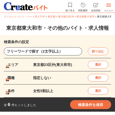
後で見る
閲覧履歴
会員登録
メニュー
クリエイトバイト・パート求人TOP
＞
東京都
＞
東京都23区外
＞
東京都東大和市
＞
東京都東大和市
東京都東大和市・その他のバイト・求人情報
検索条件の設定
絞り込む
エリア
東京都23区外(東大和市)
選択
職種
指定しない
選択
条件
女性5割以上
選択
6
検索条件を保存
全
件ヒットしました