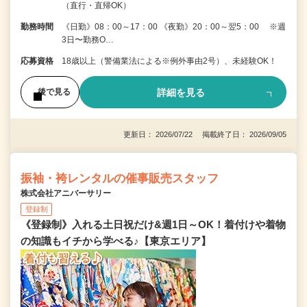
（直行・直帰OK）
勤務時間
《日勤》08：00～17：00 《夜勤》20：00～翌5：00 ※週
3日〜勤務O…
応募資格
18歳以上（警備業法による※例外事由2号）、未経験OK！
詳細を見る
後で見る
更新日： 2026/07/22 掲載終了日： 2026/09/05
振袖・袴レンタルの催事販売スタッフ
株式会社アニバーサリー
登録制
《登録制》入れる土日祝だけ&週1日～OK！着付けや着物
の知識もイチから学べる♪【東京エリア】