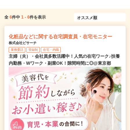
6
1
-
6
全
件中
件を表示
化粧品などに関する在宅調査員・在宅モニター
株式会社ビサーチ
業務委託
登録制
在宅・内職
主婦（夫）・会社員多数活躍中！人気の在宅ワーク♪扶養
内勤務・Wワーク・副業OK！隙間時間に◎@東京都