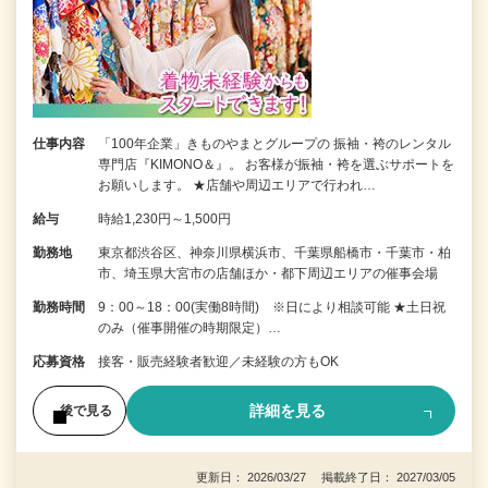
仕事内容
「100年企業」きものやまとグループの 振袖・袴のレンタル
専門店『KIMONO＆』。 お客様が振袖・袴を選ぶサポートを
お願いします。 ★店舗や周辺エリアで行われ…
給与
時給1,230円～1,500円
勤務地
東京都渋谷区、神奈川県横浜市、千葉県船橋市・千葉市・柏
市、埼玉県大宮市の店舗ほか・都下周辺エリアの催事会場
勤務時間
9：00～18：00(実働8時間) ※日により相談可能 ★土日祝
のみ（催事開催の時期限定）…
応募資格
接客・販売経験者歓迎／未経験の方もOK
詳細を見る
後で見る
更新日： 2026/03/27 掲載終了日： 2027/03/05