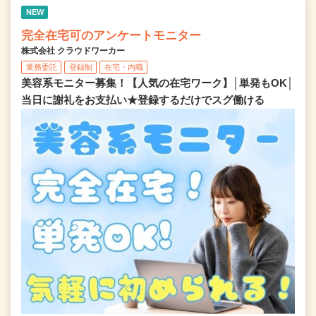
NEW
完全在宅可のアンケートモニター
株式会社 クラウドワーカー
業務委託
登録制
在宅・内職
美容系モニター募集！【人気の在宅ワーク】│単発もOK│
当日に謝礼をお支払い★登録するだけでスグ働ける