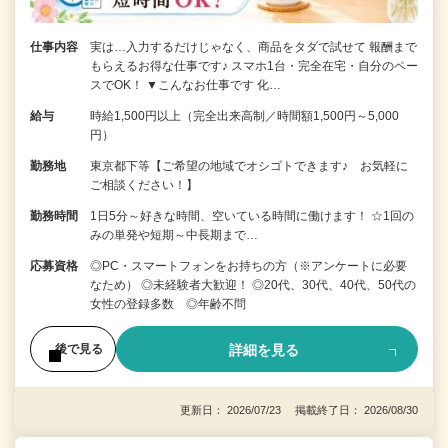
仕事内容
実は…入力するだけじゃなく、商品をタダで試せて 報酬まで
もらえるお得な仕事です♪ スマホ1台・完全在宅・自分のペー
スでOK！ ▼こんなお仕事です 化…
給与
時給1,500円以上（完全出来高制／時間額1,500円～5,000
円）
勤務地
東京都下等【ご希望の地域でオシゴトできます♪ お気軽に
ご相談ください！】
勤務時間
1日5分～好きな時間、空いている時間に働けます！ ☆1回の
みの単発や短期～中長期まで…
応募資格
◎PC・スマートフォンをお持ちの方（※アンケートに必要
なため） ◎未経験者大歓迎！ ◎20代、30代、40代、50代の
女性の登録多数 ◎年齢不問
詳細を見る
後で見る
更新日： 2026/07/23 掲載終了日： 2026/08/30