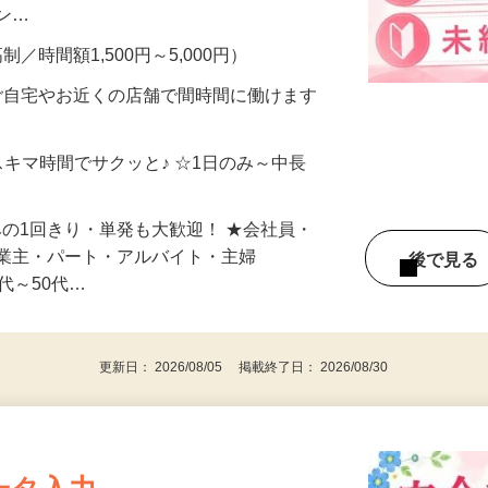
、美容モニターで解決できます♪ 気になる
メン…
制／時間額1,500円～5,000円）
ご自宅やお近くの店舗で間時間に働けます
スキマ時間でサクッと♪ ☆1日のみ～中長
みの1回きり・単発も大歓迎！ ★会社員・
事業主・パート・アルバイト・主婦
後で見
代～50代…
更新日： 2026/08/05 掲載終了日： 2026/08/30