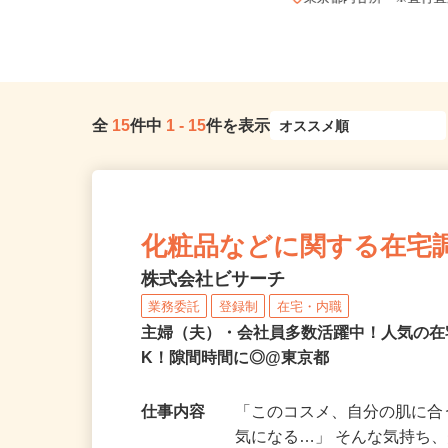
どき駅」徒歩5分
東京都内各所 ※直行
全
15
件中
1
-
15
件を表示
化粧品などに関する在宅
株式会社ビサーチ
業務委託
登録制
在宅・内職
主婦（夫）・会社員多数活躍中！人気の在
K！隙間時間に◎@東京都
仕事内容
「このコスメ、自分の肌に