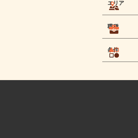
エリア
職種
条件