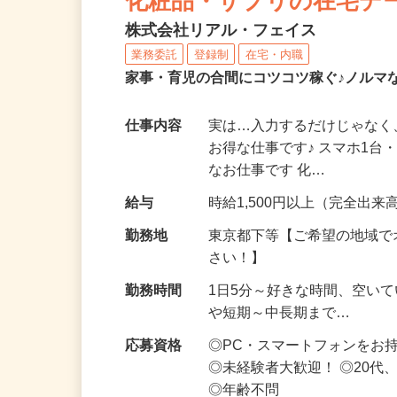
化粧品・サプリの在宅デ
株式会社リアル・フェイス
業務委託
登録制
在宅・内職
家事・育児の合間にコツコツ稼ぐ♪ノルマ
仕事内容
実は…入力するだけじゃなく
お得な仕事です♪ スマホ1台
なお仕事です 化…
給与
時給1,500円以上（完全出来高
勤務地
東京都下等【ご希望の地域で
さい！】
勤務時間
1日5分～好きな時間、空い
や短期～中長期まで…
応募資格
◎PC・スマートフォンをお