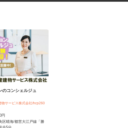
ョンのコンシェルジュ
臨床研究のデータ入力スタッフ
（LDM：Loc...
建物サービス株式会社/hcp260
株式会社アクセライズ・サイト
700円
日給20,000円以上
中央区晴海/都営大江戸線「勝