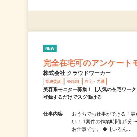
◎未経験者大歓迎！ ◎20代
◎年齢不問
NEW
完全在宅可のアンケート
株式会社 クラウドワーカー
業務委託
登録制
在宅・内職
美容系モニター募集！【人気の在宅ワーク
登録するだけでスグ働ける
仕事内容
おうちでお仕事ができる『
い！ 1案件の作業時間は5