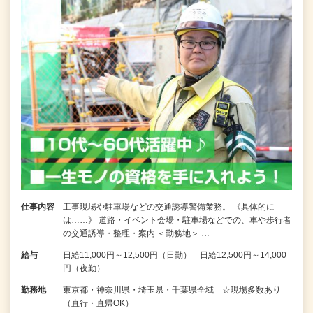
仕事内容
工事現場や駐車場などの交通誘導警備業務。 《具体的に
は……》 道路・イベント会場・駐車場などでの、車や歩行者
の交通誘導・整理・案内 ＜勤務地＞ …
給与
日給11,000円～12,500円（日勤） 日給12,500円～14,000
円（夜勤）
勤務地
東京都・神奈川県・埼玉県・千葉県全域 ☆現場多数あり
（直行・直帰OK）