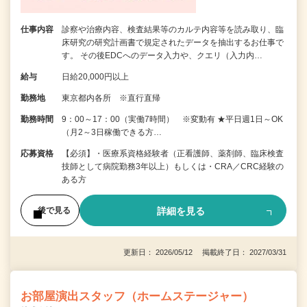
仕事内容
診察や治療内容、検査結果等のカルテ内容等を読み取り、臨
床研究の研究計画書で規定されたデータを抽出するお仕事で
す。 その後EDCへのデータ入力や、クエリ（入力内…
給与
日給20,000円以上
勤務地
東京都内各所 ※直行直帰
勤務時間
9：00～17：00（実働7時間） ※変動有 ★平日週1日～OK
（月2～3日稼働できる方…
応募資格
【必須】・医療系資格経験者（正看護師、薬剤師、臨床検査
技師として病院勤務3年以上）もしくは・CRA／CRC経験の
ある方
詳細を見る
後で見る
更新日： 2026/05/12 掲載終了日： 2027/03/31
お部屋演出スタッフ（ホームステージャー）