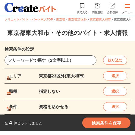
後で見る
閲覧履歴
会員登録
メニュー
クリエイトバイト・パート求人TOP
＞
東京都
＞
東京都23区外
＞
東京都東大和市
＞
東京都東大和市
東京都東大和市・その他のバイト・求人情報
検索条件の設定
絞り込む
エリア
東京都23区外(東大和市)
選択
職種
指定しない
選択
条件
資格を活かせる
選択
4
検索条件を保存
全
件ヒットしました