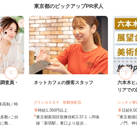
東京都のピックアップPR求人
宅調査員・
ネットカフェの接客スタッフ
六本木ヒ
リアでの案
グランカスタマ 歌舞伎町店
シンテイ警
出来高制／時
時給1,350円以上
日給9,5
多数♪ご自
東京都新宿区歌舞伎町2-37-1（JR各
東京都港
働...
線「新宿駅」東口より徒歩...
ノ門、神