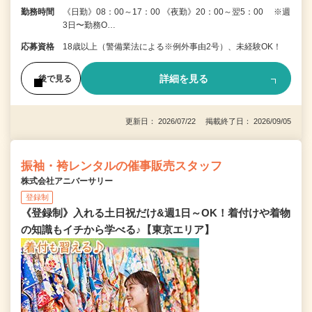
勤務時間
《日勤》08：00～17：00 《夜勤》20：00～翌5：00 ※週
3日〜勤務O…
応募資格
18歳以上（警備業法による※例外事由2号）、未経験OK！
詳細を見る
後で見る
更新日： 2026/07/22 掲載終了日： 2026/09/05
振袖・袴レンタルの催事販売スタッフ
株式会社アニバーサリー
登録制
《登録制》入れる土日祝だけ&週1日～OK！着付けや着物
の知識もイチから学べる♪【東京エリア】