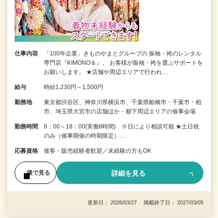
仕事内容
「100年企業」きものやまとグループの 振袖・袴のレンタル
専門店『KIMONO＆』。 お客様が振袖・袴を選ぶサポートを
お願いします。 ★店舗や周辺エリアで行われ…
給与
時給1,230円～1,500円
勤務地
東京都渋谷区、神奈川県横浜市、千葉県船橋市・千葉市・柏
市、埼玉県大宮市の店舗ほか・都下周辺エリアの催事会場
勤務時間
9：00～18：00(実働8時間) ※日により相談可能 ★土日祝
のみ（催事開催の時期限定）…
応募資格
接客・販売経験者歓迎／未経験の方もOK
詳細を見る
後で見る
更新日： 2026/03/27 掲載終了日： 2027/03/05