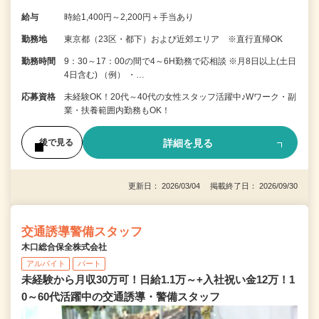
給与
時給1,400円～2,200円＋手当あり
勤務地
東京都（23区・都下）および近郊エリア ※直行直帰OK
勤務時間
9：30～17：00の間で4～6H勤務で応相談 ※月8日以上(土日
4日含む) （例） ・…
応募資格
未経験OK！20代～40代の女性スタッフ活躍中♪Wワーク・副
業・扶養範囲内勤務もOK！
詳細を見る
後で見る
更新日： 2026/03/04 掲載終了日： 2026/09/30
交通誘導警備スタッフ
木口総合保全株式会社
アルバイト
パート
未経験から月収30万可！日給1.1万～+入社祝い金12万！1
0～60代活躍中の交通誘導・警備スタッフ