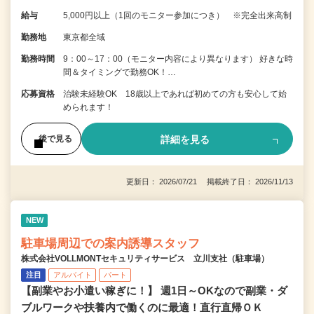
給与
5,000円以上（1回のモニター参加につき） ※完全出来高制
勤務地
東京都全域
勤務時間
9：00～17：00（モニター内容により異なります） 好きな時
間＆タイミングで勤務OK！…
応募資格
治験未経験OK 18歳以上であれば初めての方も安心して始
められます！
詳細を見る
後で見る
更新日： 2026/07/21 掲載終了日： 2026/11/13
NEW
駐車場周辺での案内誘導スタッフ
株式会社VOLLMONTセキュリティサービス 立川支社（駐車場）
注目
アルバイト
パート
【副業やお小遣い稼ぎに！】 週1日～OKなので副業・ダ
ブルワークや扶養内で働くのに最適！直行直帰ＯＫ