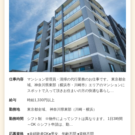
仕事内容
マンション管理員・清掃の代行業務のお仕事です。 東京都全
域、神奈川県東部（横浜市・川崎市）エリアのマンションに
スポットで入って頂きお住まいの方の快適な暮らし…
給与
時給1,330円以上
勤務地
東京都全域、 神奈川県東部（川崎・横浜）
勤務時間
シフト制 ※物件によってシフトは異なります。 1日3時間
～OK ☆シフト申請は、勤…
応募資格
●未経験者OK●男女、年齢不問 ●資格不問