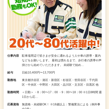
仕事内容
駐車場周辺で皆さまが安全に通れるよう人や車の誘導・案内
などをお願いします。 最初は慣れるまで、歩行者の誘導や声
掛けから始めていただきます。 未経験で始め…
給与
日給10,400円〜13,700円
勤務地
東京都渋谷区・港区・新宿区・杉並区・世田谷区・千代田
区・中央区・中野区・大田区・品川区・文京区・目黒区 他
勤務時間
＜日勤＞ ・8：00〜17：00 ・9：00〜18：00 ※1日8時間 週
1日から応…
応募資格
無資格・未経験OK！ ※18歳以上：警備業法による（例外事
由2号）