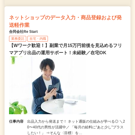
ネットショップのデータ入力・商品登録および発
送軽作業
合同会社Re Start
業務委託
在宅・内職
【Wワーク歓迎！】副業で月15万円前後を見込めるフリ
マアプリ出品の運用サポート！未経験／在宅OK
仕事内容
出品入力から発送まで！ ネット通販の仕組みが学べる◎ ＼2
0〜40代の男性が活躍中／ 「毎月の給料に“あと少し”プラス
したい！」 ⇒そんな〈目標〉を…