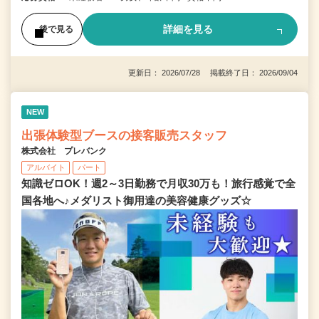
詳細を見る
後で見る
更新日： 2026/07/28 掲載終了日： 2026/09/04
NEW
出張体験型ブースの接客販売スタッフ
株式会社 プレバンク
アルバイト
パート
知識ゼロOK！週2～3日勤務で月収30万も！旅行感覚で全
国各地へ♪メダリスト御用達の美容健康グッズ☆