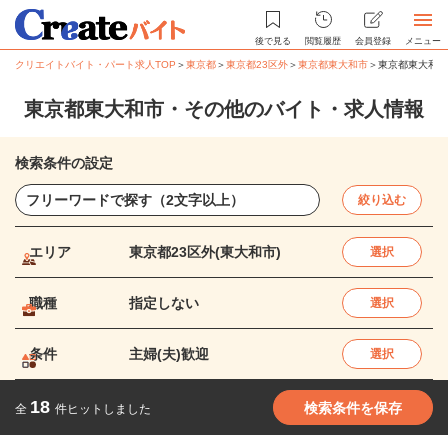
後で見る
閲覧履歴
会員登録
メニュー
クリエイトバイト・パート求人TOP
＞
東京都
＞
東京都23区外
＞
東京都東大和市
＞
東京都東大和市
東京都東大和市・その他のバイト・求人情報
検索条件の設定
絞り込む
エリア
東京都23区外(東大和市)
選択
職種
指定しない
選択
条件
主婦(夫)歓迎
選択
18
検索条件を保存
全
件ヒットしました