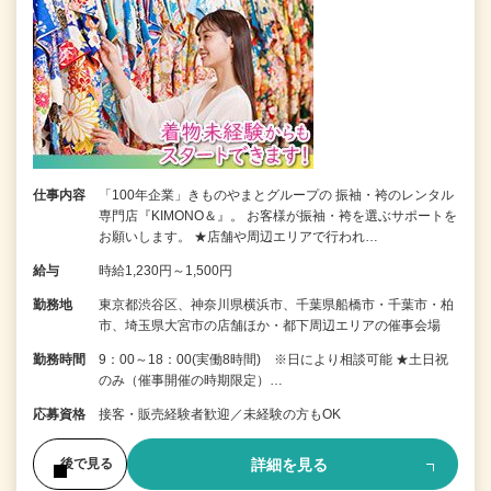
仕事内容
「100年企業」きものやまとグループの 振袖・袴のレンタル
専門店『KIMONO＆』。 お客様が振袖・袴を選ぶサポートを
お願いします。 ★店舗や周辺エリアで行われ…
給与
時給1,230円～1,500円
勤務地
東京都渋谷区、神奈川県横浜市、千葉県船橋市・千葉市・柏
市、埼玉県大宮市の店舗ほか・都下周辺エリアの催事会場
勤務時間
9：00～18：00(実働8時間) ※日により相談可能 ★土日祝
のみ（催事開催の時期限定）…
応募資格
接客・販売経験者歓迎／未経験の方もOK
詳細を見る
後で見る