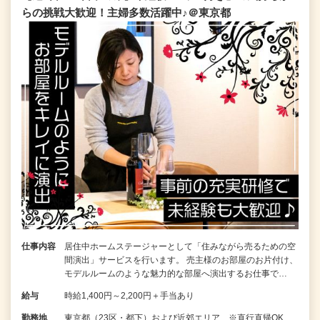
らの挑戦大歓迎！主婦多数活躍中♪＠東京都
仕事内容
居住中ホームステージャーとして「住みながら売るための空
間演出」サービスを行います。 売主様のお部屋のお片付け、
モデルルームのような魅力的な部屋へ演出するお仕事で…
給与
時給1,400円～2,200円＋手当あり
勤務地
東京都（23区・都下）および近郊エリア ※直行直帰OK