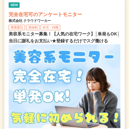
NEW
完全在宅可のアンケートモニター
株式会社 クラウドワーカー
業務委託
登録制
在宅・内職
美容系モニター募集！【人気の在宅ワーク】│単発もOK│
当日に謝礼をお支払い★登録するだけでスグ働ける