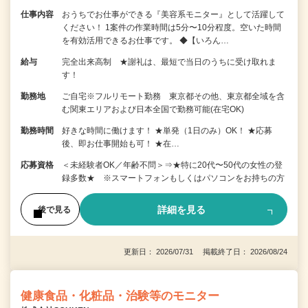
仕事内容
おうちでお仕事ができる『美容系モニター』として活躍して
ください！ 1案件の作業時間は5分〜10分程度。空いた時間
を有効活用できるお仕事です。 ◆【いろん…
給与
完全出来高制 ★謝礼は、最短で当日のうちに受け取れま
す！
勤務地
ご自宅※フルリモート勤務 東京都その他、東京都全域を含
む関東エリアおよび日本全国で勤務可能(在宅OK)
勤務時間
好きな時間に働けます！ ★単発（1日のみ）OK！ ★応募
後、即お仕事開始も可！ ★在…
応募資格
＜未経験者OK／年齢不問＞⇒★特に20代〜50代の女性の登
録多数★ ※スマートフォンもしくはパソコンをお持ちの方
詳細を見る
後で見る
更新日： 2026/07/31 掲載終了日： 2026/08/24
健康食品・化粧品・治験等のモニター