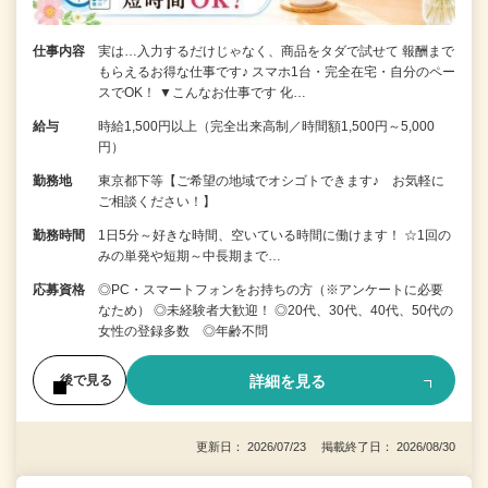
仕事内容
実は…入力するだけじゃなく、商品をタダで試せて 報酬まで
もらえるお得な仕事です♪ スマホ1台・完全在宅・自分のペー
スでOK！ ▼こんなお仕事です 化…
給与
時給1,500円以上（完全出来高制／時間額1,500円～5,000
円）
勤務地
東京都下等【ご希望の地域でオシゴトできます♪ お気軽に
ご相談ください！】
勤務時間
1日5分～好きな時間、空いている時間に働けます！ ☆1回の
みの単発や短期～中長期まで…
応募資格
◎PC・スマートフォンをお持ちの方（※アンケートに必要
なため） ◎未経験者大歓迎！ ◎20代、30代、40代、50代の
女性の登録多数 ◎年齢不問
詳細を見る
後で見る
更新日： 2026/07/23 掲載終了日： 2026/08/30