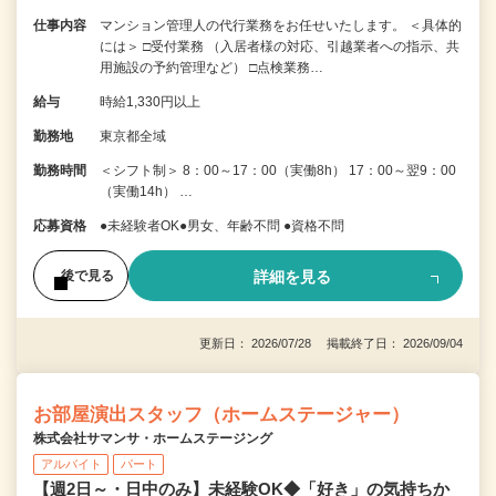
仕事内容
マンション管理人の代行業務をお任せいたします。 ＜具体的
には＞ □受付業務 （入居者様の対応、引越業者への指示、共
用施設の予約管理など） □点検業務…
給与
時給1,330円以上
勤務地
東京都全域
勤務時間
＜シフト制＞ 8：00～17：00（実働8h） 17：00～翌9：00
（実働14h） …
応募資格
●未経験者OK●男女、年齢不問 ●資格不問
詳細を見る
後で見る
更新日： 2026/07/28 掲載終了日： 2026/09/04
お部屋演出スタッフ（ホームステージャー）
株式会社サマンサ・ホームステージング
アルバイト
パート
【週2日～・日中のみ】未経験OK◆「好き」の気持ちか