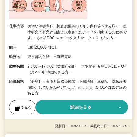
仕事内容
診察や治療内容、検査結果等のカルテ内容等を読み取り、臨
床研究の研究計画書で規定されたデータを抽出するお仕事で
す。 その後EDCへのデータ入力や、クエリ（入力内…
給与
日給20,000円以上
勤務地
東京都内各所 ※直行直帰
勤務時間
9：00～17：00（実働7時間） ※変動有 ★平日週1日～OK
（月2～3日稼働できる方…
応募資格
【必須】・医療系資格経験者（正看護師、薬剤師、臨床検査
技師として病院勤務3年以上）もしくは・CRA／CRC経験の
ある方
詳細を見る
後で見る
更新日： 2026/05/12 掲載終了日： 2027/03/31