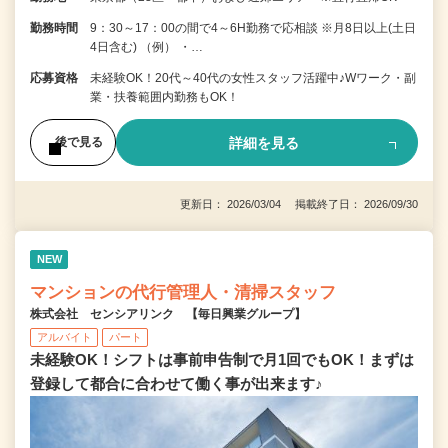
勤務時間
9：30～17：00の間で4～6H勤務で応相談 ※月8日以上(土日
4日含む) （例） ・…
応募資格
未経験OK！20代～40代の女性スタッフ活躍中♪Wワーク・副
業・扶養範囲内勤務もOK！
詳細を見る
後で見る
更新日： 2026/03/04 掲載終了日： 2026/09/30
NEW
マンションの代行管理人・清掃スタッフ
株式会社 センシアリンク 【毎日興業グループ】
アルバイト
パート
未経験OK！シフトは事前申告制で月1回でもOK！まずは
登録して都合に合わせて働く事が出来ます♪