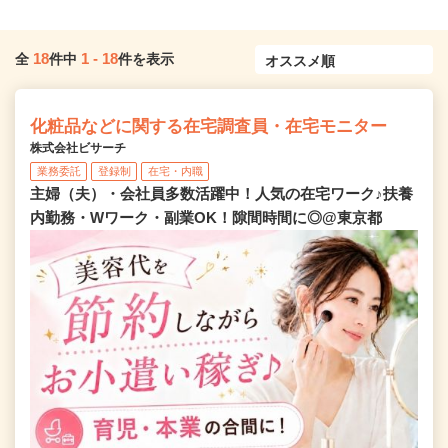
18
1
-
18
全
件中
件を表示
化粧品などに関する在宅調査員・在宅モニター
株式会社ビサーチ
業務委託
登録制
在宅・内職
主婦（夫）・会社員多数活躍中！人気の在宅ワーク♪扶養
内勤務・Wワーク・副業OK！隙間時間に◎@東京都