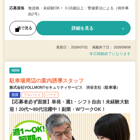
応募資格
無資格・未経験OK！ ※18歳以上：警備業法による（例外事
由2号）
詳細を見る
後で見る
更新日： 2026/07/31 掲載終了日： 2026/08/08
本日掲載終了になります
NEW
駐車場周辺の案内誘導スタッフ
株式会社VOLLMONTセキュリティサービス 渋谷支社（駐車場）
注目
アルバイト
パート
【応募者必ず面接】単発・週1・シフト自由！未経験大歓
迎！20代〜80代活躍中！副業・WワークOK！