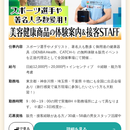
仕事内容
スポーツ選手やメダリスト、著名人も数多く御用達の健康器
具（DENBA Health、CATCH-I）の無料体験＆販売イベント
を正規代理店として全国催事場にて開催…
給与
日給12,000円～20,000円＋インセンティブ ※経験・能力等
考慮
勤務地
東京都・神奈川県・埼玉県・千葉県 ※他にも全国に出店会場
あり（旅行感覚で遠方現場に参加したいという方も大歓
迎！）
勤務時間
9：00～19：00の間で実働8H ※勤務場所によって異なりま
す。 ※週2～3日程度か…
応募資格
販売・接客経験がある方／30歳～58歳の男女スタッフ活躍中
詳細を見る
後で見る