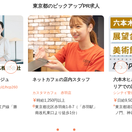
東京都のピックアップPR求人
ルジュ
ネットカフェの店内スタッフ
六本木ヒ
リアでの案
hcp260
カスタマカフェ 赤羽店
シンテイ警
時給1,250円以上
日給9,5
江戸線「勝
東京都北区赤羽南1-8-7（「赤羽駅」
東京都港
南改札東口より徒歩1分）
ノ門、神