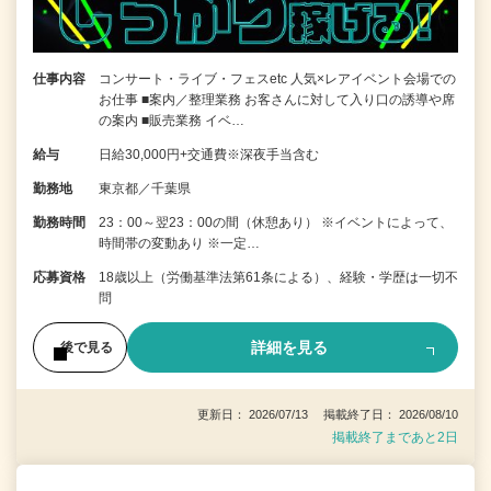
仕事内容
コンサート・ライブ・フェスetc 人気×レアイベント会場での
お仕事 ■案内／整理業務 お客さんに対して入り口の誘導や席
の案内 ■販売業務 イベ…
給与
日給30,000円+交通費※深夜手当含む
勤務地
東京都／千葉県
勤務時間
23：00～翌23：00の間（休憩あり） ※イベントによって、
時間帯の変動あり ※一定…
応募資格
18歳以上（労働基準法第61条による）、経験・学歴は一切不
問
詳細を見る
後で見る
更新日： 2026/07/13 掲載終了日： 2026/08/10
掲載終了まであと2日