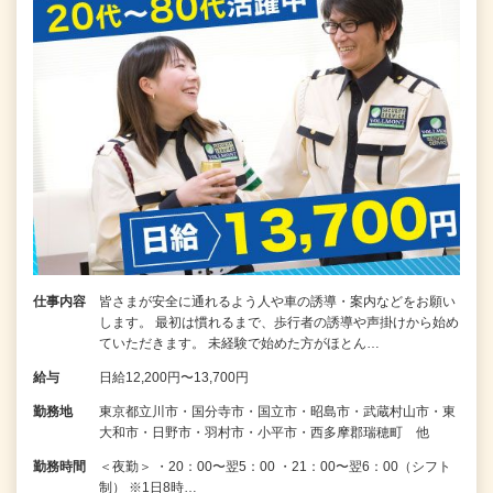
仕事内容
皆さまが安全に通れるよう人や車の誘導・案内などをお願い
します。 最初は慣れるまで、歩行者の誘導や声掛けから始め
ていただきます。 未経験で始めた方がほとん…
給与
日給12,200円〜13,700円
勤務地
東京都立川市・国分寺市・国立市・昭島市・武蔵村山市・東
大和市・日野市・羽村市・小平市・西多摩郡瑞穂町 他
勤務時間
＜夜勤＞ ・20：00〜翌5：00 ・21：00〜翌6：00（シフト
制） ※1日8時…