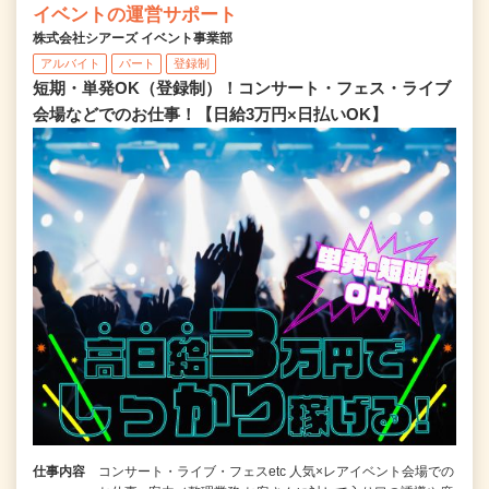
イベントの運営サポート
株式会社シアーズ イベント事業部
アルバイト
パート
登録制
短期・単発OK（登録制）！コンサート・フェス・ライブ
会場などでのお仕事！【日給3万円×日払いOK】
仕事内容
コンサート・ライブ・フェスetc 人気×レアイベント会場での