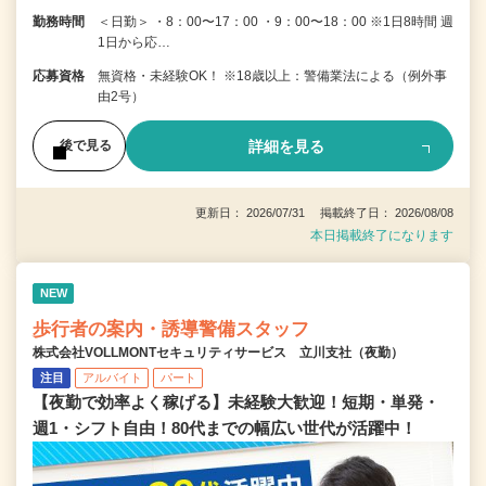
勤務時間
＜日勤＞ ・8：00〜17：00 ・9：00〜18：00 ※1日8時間 週
1日から応…
応募資格
無資格・未経験OK！ ※18歳以上：警備業法による（例外事
由2号）
詳細を見る
後で見る
更新日： 2026/07/31 掲載終了日： 2026/08/08
本日掲載終了になります
NEW
歩行者の案内・誘導警備スタッフ
株式会社VOLLMONTセキュリティサービス 立川支社（夜勤）
注目
アルバイト
パート
【夜勤で効率よく稼げる】未経験大歓迎！短期・単発・
週1・シフト自由！80代までの幅広い世代が活躍中！