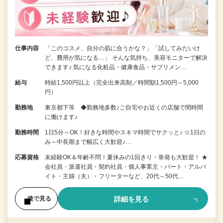
仕事内容
「このコスメ、自分の肌に合うかな？」「試してみたいけ
ど、費用が気になる…」 そんな気持ち、美容モニターで解決
できます♪ 気になる化粧品・健康食品・サプリメン…
給与
時給1,500円以上（完全出来高制／時間額1,500円～5,000
円）
勤務地
東京都下等 ◆勤務地多数♪ご自宅やお近くの店舗で間時間
に働けます♪
勤務時間
1日5分～OK！好きな時間やスキマ時間でサクッと♪ ☆1日の
み～中長期まで幅広く大歓迎♪…
応募資格
未経験OK＆年齢不問！夏休みの1回きり・単発も大歓迎！ ★
会社員・派遣社員・契約社員・個人事業主・パート・アルバ
イト・主婦（夫）・フリーターなど、20代～50代…
詳細を見る
後で見る