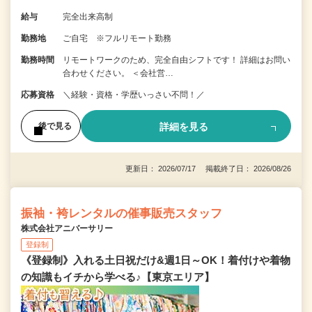
給与
完全出来高制
勤務地
ご自宅 ※フルリモート勤務
勤務時間
リモートワークのため、完全自由シフトです！ 詳細はお問い
合わせください。 ＜会社営…
応募資格
＼経験・資格・学歴いっさい不問！／
詳細を見る
後で見る
更新日： 2026/07/17 掲載終了日： 2026/08/26
振袖・袴レンタルの催事販売スタッフ
株式会社アニバーサリー
登録制
《登録制》入れる土日祝だけ&週1日～OK！着付けや着物
の知識もイチから学べる♪【東京エリア】