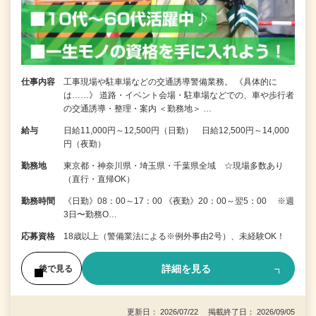
仕事内容
工事現場や駐車場などの交通誘導警備業務。 《具体的に
は……》 道路・イベント会場・駐車場などでの、車や歩行者
の交通誘導・整理・案内 ＜勤務地＞ …
給与
日給11,000円～12,500円（日勤） 日給12,500円～14,000
円（夜勤）
勤務地
東京都・神奈川県・埼玉県・千葉県全域 ☆現場多数あり
（直行・直帰OK）
勤務時間
《日勤》08：00～17：00 《夜勤》20：00～翌5：00 ※週
3日〜勤務O…
応募資格
18歳以上（警備業法による※例外事由2号）、未経験OK！
詳細を見る
後で見る
更新日： 2026/07/22 掲載終了日： 2026/09/05