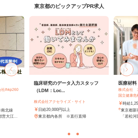
東京都のピックアップPR求人
臨床研究のデータ入力スタッフ
医療材料
hkp260
株式会社 
（LDM：Loc...
国立健康危機
株式会社アクセライズ・サイト
時給1,2
日給20,000円以上
ロ南北線
東京都新
営大江...
東京都内各所 ※直行直帰
「若松河