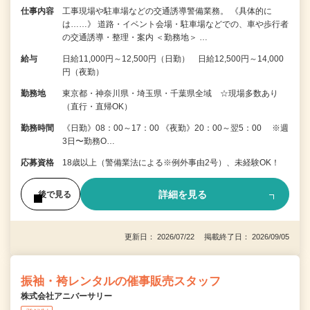
仕事内容
工事現場や駐車場などの交通誘導警備業務。 《具体的に
は……》 道路・イベント会場・駐車場などでの、車や歩行者
の交通誘導・整理・案内 ＜勤務地＞ …
給与
日給11,000円～12,500円（日勤） 日給12,500円～14,000
円（夜勤）
勤務地
東京都・神奈川県・埼玉県・千葉県全域 ☆現場多数あり
（直行・直帰OK）
勤務時間
《日勤》08：00～17：00 《夜勤》20：00～翌5：00 ※週
3日〜勤務O…
応募資格
18歳以上（警備業法による※例外事由2号）、未経験OK！
詳細を見る
後で見る
更新日： 2026/07/22 掲載終了日： 2026/09/05
振袖・袴レンタルの催事販売スタッフ
株式会社アニバーサリー