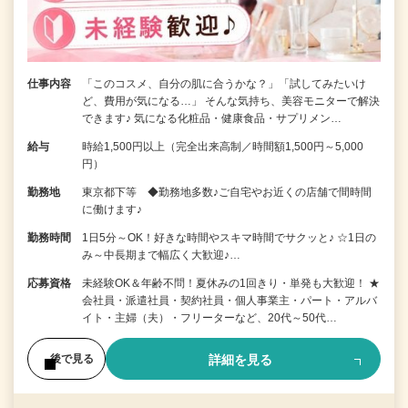
仕事内容
「このコスメ、自分の肌に合うかな？」「試してみたいけ
ど、費用が気になる…」 そんな気持ち、美容モニターで解決
できます♪ 気になる化粧品・健康食品・サプリメン…
給与
時給1,500円以上（完全出来高制／時間額1,500円～5,000
円）
勤務地
東京都下等 ◆勤務地多数♪ご自宅やお近くの店舗で間時間
に働けます♪
勤務時間
1日5分～OK！好きな時間やスキマ時間でサクッと♪ ☆1日の
み～中長期まで幅広く大歓迎♪…
応募資格
未経験OK＆年齢不問！夏休みの1回きり・単発も大歓迎！ ★
会社員・派遣社員・契約社員・個人事業主・パート・アルバ
イト・主婦（夫）・フリーターなど、20代～50代…
詳細を見る
後で見る