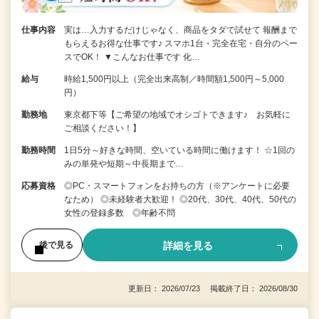
仕事内容
実は…入力するだけじゃなく、商品をタダで試せて 報酬まで
もらえるお得な仕事です♪ スマホ1台・完全在宅・自分のペー
スでOK！ ▼こんなお仕事です 化…
給与
時給1,500円以上（完全出来高制／時間額1,500円～5,000
円）
勤務地
東京都下等【ご希望の地域でオシゴトできます♪ お気軽に
ご相談ください！】
勤務時間
1日5分～好きな時間、空いている時間に働けます！ ☆1回の
みの単発や短期～中長期まで…
応募資格
◎PC・スマートフォンをお持ちの方（※アンケートに必要
なため） ◎未経験者大歓迎！ ◎20代、30代、40代、50代の
女性の登録多数 ◎年齢不問
詳細を見る
後で見る
更新日： 2026/07/23 掲載終了日： 2026/08/30