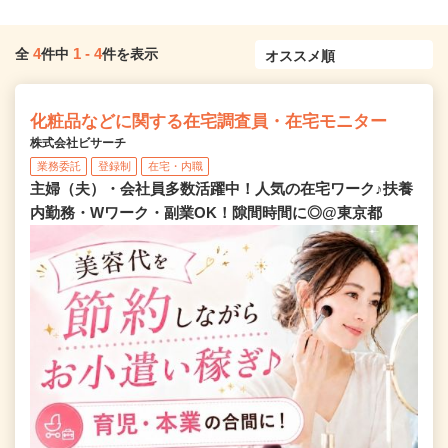
4
1
-
4
全
件中
件を表示
化粧品などに関する在宅調査員・在宅モニター
株式会社ビサーチ
業務委託
登録制
在宅・内職
主婦（夫）・会社員多数活躍中！人気の在宅ワーク♪扶養
内勤務・Wワーク・副業OK！隙間時間に◎@東京都