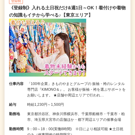
登録制
《登録制》入れる土日祝だけ&週1日～OK！着付けや着物
の知識もイチから学べる♪【東京エリア】
仕事内容
「100年企業」きものやまとグループの 振袖・袴のレンタル
専門店『KIMONO＆』。 お客様が振袖・袴を選ぶサポートを
お願いします。 ★店舗や周辺エリアで行われ…
給与
時給1,230円～1,500円
勤務地
東京都渋谷区、神奈川県横浜市、千葉県船橋市・千葉市・柏
市、埼玉県大宮市の店舗ほか・都下周辺エリアの催事会場
勤務時間
9：00～18：00(実働8時間) ※日により相談可能 ★土日祝
のみ（催事開催の時期限定）…