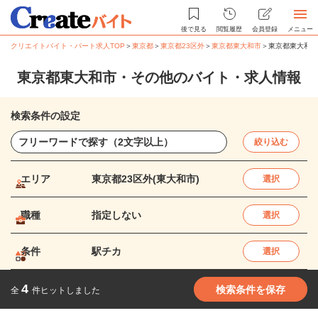
後で見る
閲覧履歴
会員登録
メニュー
クリエイトバイト・パート求人TOP
＞
東京都
＞
東京都23区外
＞
東京都東大和市
＞
東京都東大和市
東京都東大和市・その他のバイト・求人情報
検索条件の設定
絞り込む
エリア
東京都23区外(東大和市)
選択
職種
指定しない
選択
条件
駅チカ
選択
4
検索条件を保存
全
件ヒットしました