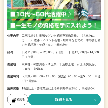
仕事内容
工事現場や駐車場などの交通誘導警備業務。 《具体的に
は……》 道路・イベント会場・駐車場などでの、車や歩行者
の交通誘導・整理・案内 ＜勤務地＞ …
給与
日給11,000円～12,500円（日勤） 日給12,500円～14,000
円（夜勤）
勤務地
東京都・神奈川県・埼玉県・千葉県全域 ☆現場多数あり
（直行・直帰OK）
勤務時間
《日勤》08：00～17：00 《夜勤》20：00～翌5：00 ※週
3日〜勤務O…
応募資格
18歳以上（警備業法による※例外事由2号）、未経験OK！
詳細を見る
後で見る