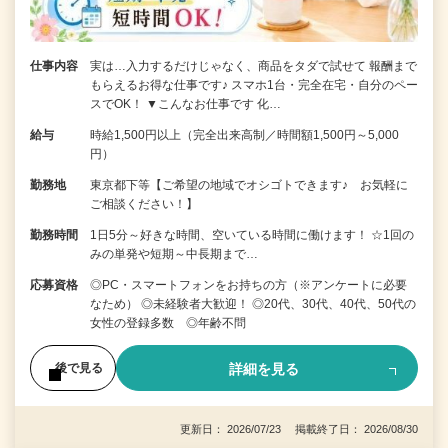
仕事内容
実は…入力するだけじゃなく、商品をタダで試せて 報酬まで
もらえるお得な仕事です♪ スマホ1台・完全在宅・自分のペー
スでOK！ ▼こんなお仕事です 化…
給与
時給1,500円以上（完全出来高制／時間額1,500円～5,000
円）
勤務地
東京都下等【ご希望の地域でオシゴトできます♪ お気軽に
ご相談ください！】
勤務時間
1日5分～好きな時間、空いている時間に働けます！ ☆1回の
みの単発や短期～中長期まで…
応募資格
◎PC・スマートフォンをお持ちの方（※アンケートに必要
なため） ◎未経験者大歓迎！ ◎20代、30代、40代、50代の
女性の登録多数 ◎年齢不問
詳細を見る
後で見る
更新日： 2026/07/23 掲載終了日： 2026/08/30