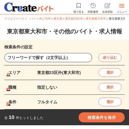
後で見る
閲覧履歴
会員登録
メニュー
クリエイトバイト・パート求人TOP
＞
東京都
＞
東京都23区外
＞
東京都東大和市
＞
東京都東大和市
東京都東大和市・その他のバイト・求人情報
検索条件の設定
絞り込む
エリア
東京都23区外(東大和市)
選択
職種
指定しない
選択
条件
フルタイム
選択
10
検索条件を保存
全
件ヒットしました