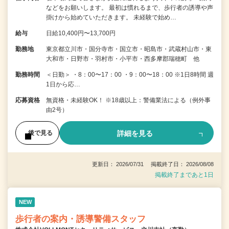
などをお願いします。 最初は慣れるまで、歩行者の誘導や声
掛けから始めていただきます。 未経験で始め…
給与
日給10,400円〜13,700円
勤務地
東京都立川市・国分寺市・国立市・昭島市・武蔵村山市・東
大和市・日野市・羽村市・小平市・西多摩郡瑞穂町 他
勤務時間
＜日勤＞ ・8：00〜17：00 ・9：00〜18：00 ※1日8時間 週
1日から応…
応募資格
無資格・未経験OK！ ※18歳以上：警備業法による（例外事
由2号）
詳細を見る
後で見る
更新日： 2026/07/31 掲載終了日： 2026/08/08
掲載終了まであと1日
NEW
歩行者の案内・誘導警備スタッフ