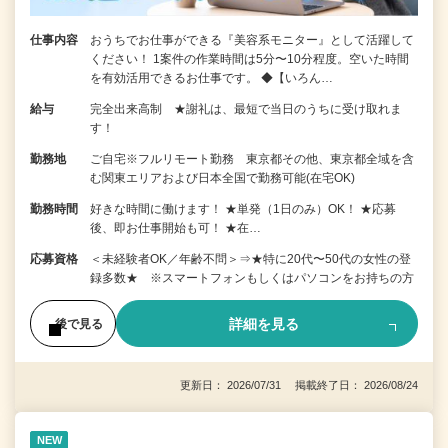
仕事内容
おうちでお仕事ができる『美容系モニター』として活躍して
ください！ 1案件の作業時間は5分〜10分程度。空いた時間
を有効活用できるお仕事です。 ◆【いろん…
給与
完全出来高制 ★謝礼は、最短で当日のうちに受け取れま
す！
勤務地
ご自宅※フルリモート勤務 東京都その他、東京都全域を含
む関東エリアおよび日本全国で勤務可能(在宅OK)
勤務時間
好きな時間に働けます！ ★単発（1日のみ）OK！ ★応募
後、即お仕事開始も可！ ★在…
応募資格
＜未経験者OK／年齢不問＞⇒★特に20代〜50代の女性の登
録多数★ ※スマートフォンもしくはパソコンをお持ちの方
詳細を見る
後で見る
更新日： 2026/07/31 掲載終了日： 2026/08/24
NEW