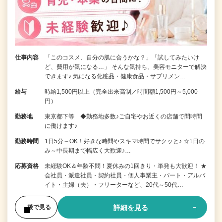
仕事内容
「このコスメ、自分の肌に合うかな？」「試してみたいけ
ど、費用が気になる…」 そんな気持ち、美容モニターで解決
できます♪ 気になる化粧品・健康食品・サプリメン…
給与
時給1,500円以上（完全出来高制／時間額1,500円～5,000
円）
勤務地
東京都下等 ◆勤務地多数♪ご自宅やお近くの店舗で間時間
に働けます♪
勤務時間
1日5分～OK！好きな時間やスキマ時間でサクッと♪ ☆1日の
み～中長期まで幅広く大歓迎♪…
応募資格
未経験OK＆年齢不問！夏休みの1回きり・単発も大歓迎！ ★
会社員・派遣社員・契約社員・個人事業主・パート・アルバ
イト・主婦（夫）・フリーターなど、20代～50代…
詳細を見る
後で見る