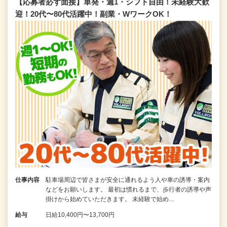
【応募者必ず面接】単発・週1・シフト自由！未経験大歓
迎！20代〜80代活躍中！副業・WワークOK！
仕事内容
駐車場周辺で皆さまが安全に通れるよう人や車の誘導・案内
などをお願いします。 最初は慣れるまで、歩行者の誘導や声
掛けから始めていただきます。 未経験で始め…
給与
日給10,400円〜13,700円