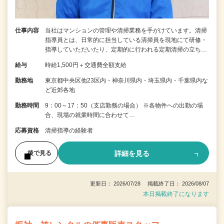
仕事内容
当社はマンションの管理や清掃業務を手がけています。清掃
指導員とは、日常的に担当している清掃員を現地にて研修・
指導していただいたり、定期的に行われる定期清掃の立ち…
給与
時給1,500円＋交通費全額支給
勤務地
東京都中央区他23区内・神奈川県内・埼玉県内・千葉県内な
ど近郊各地
勤務時間
9：00～17：50（支店勤務の場合） ※各物件への出勤の場
合、現場の就業時間に合わせて…
応募資格
清掃指導の経験者
詳細を見る
後で見る
更新日： 2026/07/28 掲載終了日： 2026/08/07
本日掲載終了になります