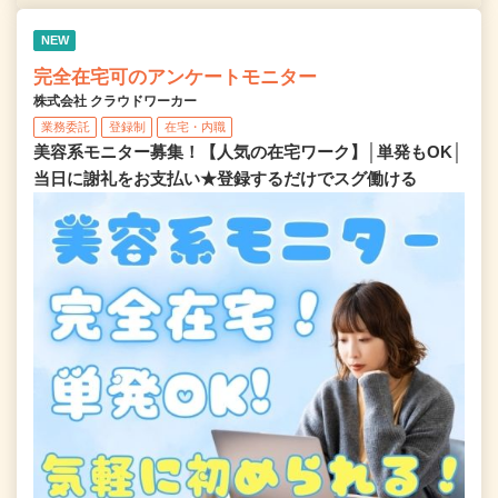
NEW
完全在宅可のアンケートモニター
株式会社 クラウドワーカー
業務委託
登録制
在宅・内職
美容系モニター募集！【人気の在宅ワーク】│単発もOK│
当日に謝礼をお支払い★登録するだけでスグ働ける