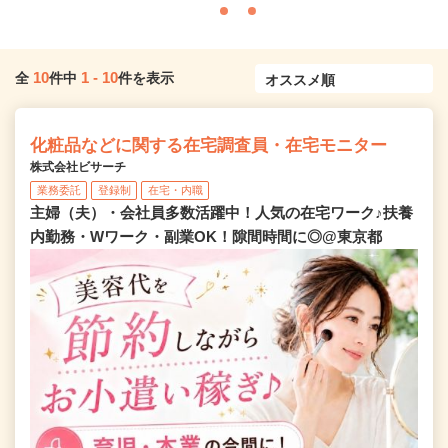
10
1
-
10
全
件中
件を表示
化粧品などに関する在宅調査員・在宅モニター
株式会社ビサーチ
業務委託
登録制
在宅・内職
主婦（夫）・会社員多数活躍中！人気の在宅ワーク♪扶養
内勤務・Wワーク・副業OK！隙間時間に◎@東京都