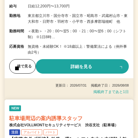
給与
日給12,200円〜13,700円
勤務地
東京都立川市・国分寺市・国立市・昭島市・武蔵村山市・東
大和市・日野市・羽村市・小平市・西多摩郡瑞穂町 他
勤務時間
＜夜勤＞ ・20：00〜翌5：00 ・21：00〜翌6：00（シフト
制） ※1日8時…
応募資格
無資格・未経験OK！ ※18歳以上：警備業法による（例外事
由2号）
詳細を見る
後で見る
更新日： 2026/07/31 掲載終了日： 2026/08/08
掲載終了まであと1日
NEW
駐車場周辺の案内誘導スタッフ
株式会社VOLLMONTセキュリティサービス 渋谷支社（駐車場）
注目
アルバイト
パート