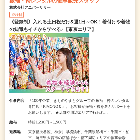
振袖・袴レンタルの催事販売スタッフ
株式会社アニバーサリー
登録制
《登録制》入れる土日祝だけ&週1日～OK！着付けや着物
の知識もイチから学べる♪【東京エリア】
仕事内容
「100年企業」きものやまとグループの 振袖・袴のレンタル
専門店『KIMONO＆』。 お客様が振袖・袴を選ぶサポートを
お願いします。 ★店舗や周辺エリアで行われ…
給与
時給1,230円～1,500円
勤務地
東京都渋谷区、神奈川県横浜市、千葉県船橋市・千葉市・柏
市、埼玉県大宮市の店舗ほか・都下周辺エリアの催事会場