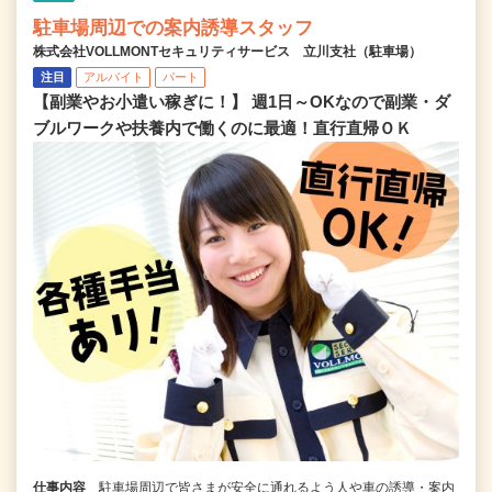
駐車場周辺での案内誘導スタッフ
株式会社VOLLMONTセキュリティサービス 立川支社（駐車場）
注目
アルバイト
パート
【副業やお小遣い稼ぎに！】 週1日～OKなので副業・ダ
ブルワークや扶養内で働くのに最適！直行直帰ＯＫ
仕事内容
駐車場周辺で皆さまが安全に通れるよう人や車の誘導・案内