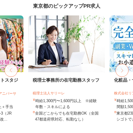
東京都のピックアップPR求人
ォトスタジ
税理士事務所の在宅勤務スタッフ
化粧品・
税理士法人サリーレ
株式会社リ
社アニバーサ
時給1,300円〜1,600円以上 ※経験
時給1,
以上＋手当
年数・スキルによる
間額1,500
3（JR
全国どこからでも在宅勤務OK（全国
東京都2
...
47都道府県対応、転勤なし）
シゴトでき