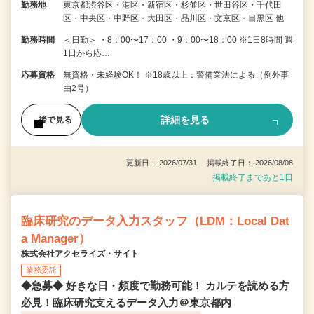
勤務地
東京都渋谷区・港区・新宿区・杉並区・世田谷区・千代田
区・中央区・中野区・大田区・品川区・文京区・目黒区 他
勤務時間
＜日勤＞ ・8：00〜17：00 ・9：00〜18：00 ※1日8時間 週
1日から応…
応募資格
無資格・未経験OK！ ※18歳以上：警備業法による（例外事
由2号）
詳細を見る
後で見る
更新日： 2026/07/31 掲載終了日： 2026/08/08
掲載終了まであと1日
臨床研究のデータ入力スタッフ（LDM：Local Dat
a Manager）
株式会社アクセライズ・サイト
業務委託
◆急募◆ 好きな日・頻度で勤務可能！ カルテを読める方
必見！臨床研究支えるデータ入力＠東京都内