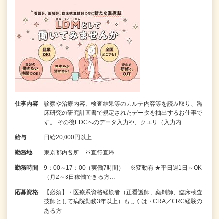
仕事内容
診察や治療内容、検査結果等のカルテ内容等を読み取り、臨
床研究の研究計画書で規定されたデータを抽出するお仕事で
す。 その後EDCへのデータ入力や、クエリ（入力内…
給与
日給20,000円以上
勤務地
東京都内各所 ※直行直帰
勤務時間
9：00～17：00（実働7時間） ※変動有 ★平日週1日～OK
（月2～3日稼働できる方…
応募資格
【必須】・医療系資格経験者（正看護師、薬剤師、臨床検査
技師として病院勤務3年以上）もしくは・CRA／CRC経験の
ある方