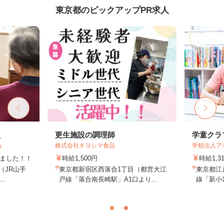
東京都のピックアップPR求人
員
更生施設の調理師
学童クラ
込
株式会社キヨシマ食品
学校法人ア
しました！！
時給1,500円
時給1,3
8（JR山手
東京都新宿区西落合1丁目（都営大江
東京都江戸
..
戸線「落合南長崎駅」A1口より...
線「新小岩