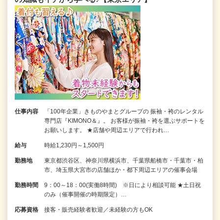
仕事内容
「100年企業」きものやまとグループの 振袖・袴のレンタル
専門店『KIMONO＆』。 お客様が振袖・袴を選ぶサポートを
お願いします。 ★店舗や周辺エリアで行われ…
給与
時給1,230円～1,500円
勤務地
東京都渋谷区、神奈川県横浜市、千葉県船橋市・千葉市・柏
市、埼玉県大宮市の店舗ほか・都下周辺エリアの催事会場
勤務時間
9：00～18：00(実働8時間) ※日により相談可能 ★土日祝
のみ（催事開催の時期限定）…
応募資格
接客・販売経験者歓迎／未経験の方もOK