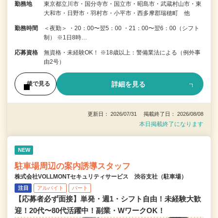
勤務地
東京都立川市・国分寺市・国立市・昭島市・武蔵村山市・東
大和市・日野市・羽村市・小平市・西多摩郡瑞穂町 他
勤務時間
＜夜勤＞ ・20：00〜翌5：00 ・21：00〜翌6：00（シフト
制） ※1日8時…
応募資格
無資格・未経験OK！ ※18歳以上：警備業法による（例外事
由2号）
詳細を見る
後で見る
更新日： 2026/07/31 掲載終了日： 2026/08/08
本日掲載終了になります
NEW
駐車場周辺の案内誘導スタッフ
株式会社VOLLMONTセキュリティサービス 渋谷支社（駐車場）
注目
アルバイト
パート
【応募者必ず面接】単発・週1・シフト自由！未経験大歓
迎！20代〜80代活躍中！副業・WワークOK！