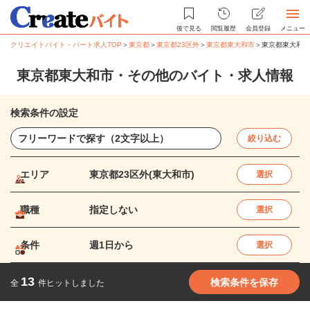
後で見る
閲覧履歴
会員登録
メニュー
クリエイトバイト・パート求人TOP
＞
東京都
＞
東京都23区外
＞
東京都東大和市
＞
東京都東大和市
東京都東大和市・その他のバイト・求人情報
検索条件の設定
絞り込む
エリア
東京都23区外(東大和市)
選択
職種
指定しない
選択
条件
週1日から
選択
13
検索条件を保存
全
件ヒットしました