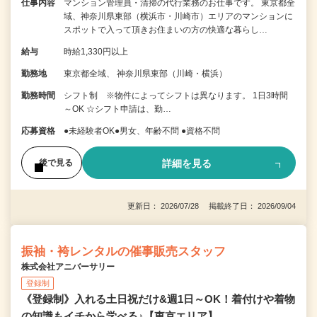
仕事内容
マンション管理員・清掃の代行業務のお仕事です。 東京都全
域、神奈川県東部（横浜市・川崎市）エリアのマンションに
スポットで入って頂きお住まいの方の快適な暮らし…
給与
時給1,330円以上
勤務地
東京都全域、 神奈川県東部（川崎・横浜）
勤務時間
シフト制 ※物件によってシフトは異なります。 1日3時間
～OK ☆シフト申請は、勤…
応募資格
●未経験者OK●男女、年齢不問 ●資格不問
詳細を見る
後で見る
更新日： 2026/07/28 掲載終了日： 2026/09/04
振袖・袴レンタルの催事販売スタッフ
株式会社アニバーサリー
登録制
《登録制》入れる土日祝だけ&週1日～OK！着付けや着物
の知識もイチから学べる♪【東京エリア】