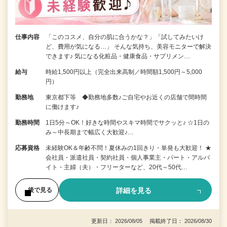
仕事内容
「このコスメ、自分の肌に合うかな？」「試してみたいけ
ど、費用が気になる…」 そんな気持ち、美容モニターで解決
できます♪ 気になる化粧品・健康食品・サプリメン…
給与
時給1,500円以上（完全出来高制／時間額1,500円～5,000
円）
勤務地
東京都下等 ◆勤務地多数♪ご自宅やお近くの店舗で間時間
に働けます♪
勤務時間
1日5分～OK！好きな時間やスキマ時間でサクッと♪ ☆1日の
み～中長期まで幅広く大歓迎♪…
応募資格
未経験OK＆年齢不問！夏休みの1回きり・単発も大歓迎！ ★
会社員・派遣社員・契約社員・個人事業主・パート・アルバ
イト・主婦（夫）・フリーターなど、20代～50代…
詳細を見る
後で見る
更新日： 2026/08/05 掲載終了日： 2026/08/30