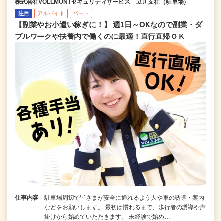
株式会社VOLLMONTセキュリティサービス 立川支社（駐車場）
注目
アルバイト
パート
【副業やお小遣い稼ぎに！】 週1日～OKなので副業・ダ
ブルワークや扶養内で働くのに最適！直行直帰ＯＫ
仕事内容
駐車場周辺で皆さまが安全に通れるよう人や車の誘導・案内
などをお願いします。 最初は慣れるまで、歩行者の誘導や声
掛けから始めていただきます。 未経験で始め…