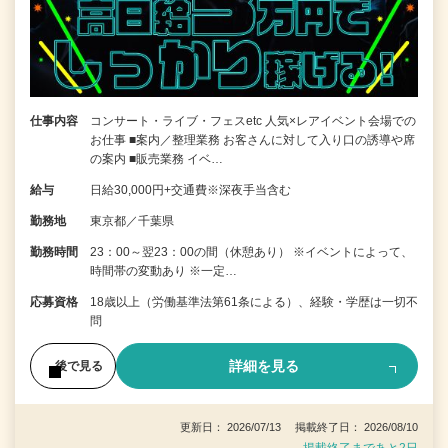
仕事内容
コンサート・ライブ・フェスetc 人気×レアイベント会場での
お仕事 ■案内／整理業務 お客さんに対して入り口の誘導や席
の案内 ■販売業務 イベ…
給与
日給30,000円+交通費※深夜手当含む
勤務地
東京都／千葉県
勤務時間
23：00～翌23：00の間（休憩あり） ※イベントによって、
時間帯の変動あり ※一定…
応募資格
18歳以上（労働基準法第61条による）、経験・学歴は一切不
問
詳細を見る
後で見る
更新日： 2026/07/13 掲載終了日： 2026/08/10
掲載終了まであと2日