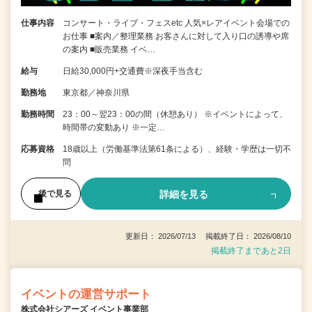
仕事内容
コンサート・ライブ・フェスetc 人気×レアイベント会場での
お仕事 ■案内／整理業務 お客さんに対して入り口の誘導や席
の案内 ■販売業務 イベ…
給与
日給30,000円+交通費※深夜手当含む
勤務地
東京都／神奈川県
勤務時間
23：00～翌23：00の間（休憩あり） ※イベントによって、
時間帯の変動あり ※一定…
応募資格
18歳以上（労働基準法第61条による）、経験・学歴は一切不
問
詳細を見る
後で見る
更新日： 2026/07/13 掲載終了日： 2026/08/10
掲載終了まであと2日
イベントの運営サポート
株式会社シアーズ イベント事業部