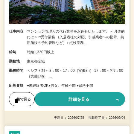
仕事内容
マンション管理人の代行業務をお任せいたします。 ＜具体的
には＞ □受付業務 （入居者様の対応、引越業者への指示、共
用施設の予約管理など） □点検業務…
給与
時給1,330円以上
勤務地
東京都全域
勤務時間
＜シフト制＞ 8：00～17：00（実働8h） 17：00～翌9：00
（実働14h） …
応募資格
●未経験者OK●男女、年齢不問 ●資格不問
詳細を見る
後で見る
更新日： 2026/07/28 掲載終了日： 2026/09/04
NEW