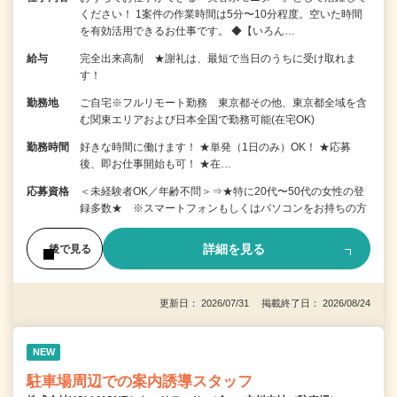
ください！ 1案件の作業時間は5分〜10分程度。空いた時間
を有効活用できるお仕事です。 ◆【いろん…
給与
完全出来高制 ★謝礼は、最短で当日のうちに受け取れま
す！
勤務地
ご自宅※フルリモート勤務 東京都その他、東京都全域を含
む関東エリアおよび日本全国で勤務可能(在宅OK)
勤務時間
好きな時間に働けます！ ★単発（1日のみ）OK！ ★応募
後、即お仕事開始も可！ ★在…
応募資格
＜未経験者OK／年齢不問＞⇒★特に20代〜50代の女性の登
録多数★ ※スマートフォンもしくはパソコンをお持ちの方
詳細を見る
後で見る
更新日： 2026/07/31 掲載終了日： 2026/08/24
NEW
駐車場周辺での案内誘導スタッフ