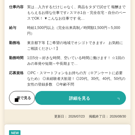
仕事内容
実は…入力するだけじゃなく、商品をタダで試せて 報酬まで
もらえるお得な仕事です♪ スマホ1台・完全在宅・自分のペー
スでOK！ ▼こんなお仕事です 化…
給与
時給1,500円以上（完全出来高制／時間額1,500円～5,000
円）
勤務地
東京都下等【ご希望の地域でオシゴトできます♪ お気軽に
ご相談ください！】
勤務時間
1日5分～好きな時間、空いている時間に働けます！ ☆1回の
みの単発や短期～中長期まで…
応募資格
◎PC・スマートフォンをお持ちの方（※アンケートに必要
なため） ◎未経験者大歓迎！ ◎20代、30代、40代、50代の
女性の登録多数 ◎年齢不問
詳細を見る
後で見る
更新日： 2026/07/23 掲載終了日： 2026/08/30
NEW