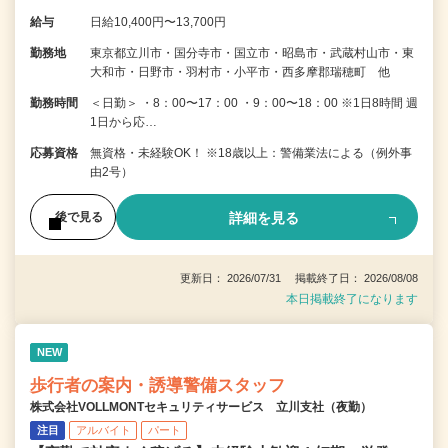
給与
日給10,400円〜13,700円
勤務地
東京都立川市・国分寺市・国立市・昭島市・武蔵村山市・東
大和市・日野市・羽村市・小平市・西多摩郡瑞穂町 他
勤務時間
＜日勤＞ ・8：00〜17：00 ・9：00〜18：00 ※1日8時間 週
1日から応…
応募資格
無資格・未経験OK！ ※18歳以上：警備業法による（例外事
由2号）
詳細を見る
後で見る
更新日： 2026/07/31 掲載終了日： 2026/08/08
本日掲載終了になります
NEW
歩行者の案内・誘導警備スタッフ
株式会社VOLLMONTセキュリティサービス 立川支社（夜勤）
注目
アルバイト
パート