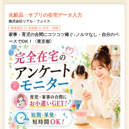
化粧品・サプリの在宅データ入力
株式会社リアル・フェイス
業務委託
登録制
在宅・内職
家事・育児の合間にコツコツ稼ぐ♪ノルマなし・自分のペ
ースでOK！〈東京都〉