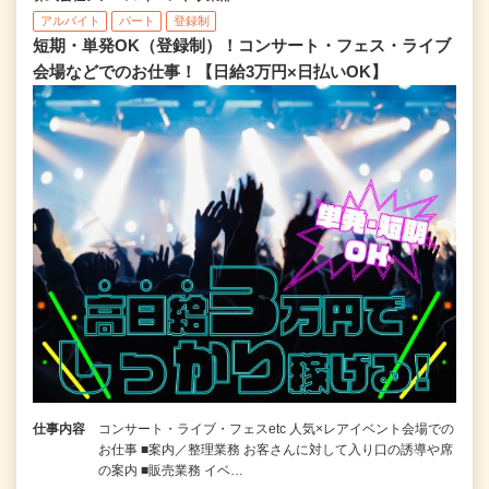
アルバイト
パート
登録制
短期・単発OK（登録制）！コンサート・フェス・ライブ
会場などでのお仕事！【日給3万円×日払いOK】
仕事内容
コンサート・ライブ・フェスetc 人気×レアイベント会場での
お仕事 ■案内／整理業務 お客さんに対して入り口の誘導や席
の案内 ■販売業務 イベ…