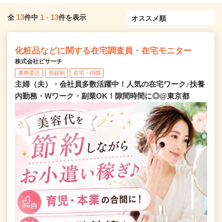
13
1
-
13
全
件中
件を表示
化粧品などに関する在宅調査員・在宅モニター
株式会社ビサーチ
業務委託
登録制
在宅・内職
主婦（夫）・会社員多数活躍中！人気の在宅ワーク♪扶養
内勤務・Wワーク・副業OK！隙間時間に◎@東京都