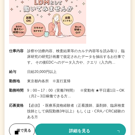
仕事内容
診察や治療内容、検査結果等のカルテ内容等を読み取り、臨
床研究の研究計画書で規定されたデータを抽出するお仕事で
す。 その後EDCへのデータ入力や、クエリ（入力内…
給与
日給20,000円以上
勤務地
東京都内各所 ※直行直帰
勤務時間
9：00～17：00（実働7時間） ※変動有 ★平日週1日～OK
（月2～3日稼働できる方…
応募資格
【必須】・医療系資格経験者（正看護師、薬剤師、臨床検査
技師として病院勤務3年以上）もしくは・CRA／CRC経験の
ある方
詳細を見る
後で見る