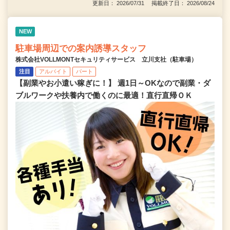
更新日： 2026/07/31 掲載終了日： 2026/08/24
NEW
駐車場周辺での案内誘導スタッフ
株式会社VOLLMONTセキュリティサービス 立川支社（駐車場）
注目
アルバイト
パート
【副業やお小遣い稼ぎに！】 週1日～OKなので副業・ダ
ブルワークや扶養内で働くのに最適！直行直帰ＯＫ