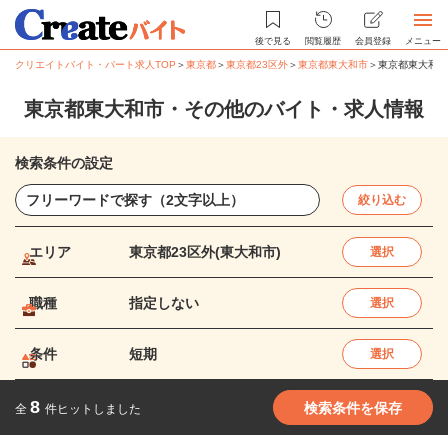
後で見る
閲覧履歴
会員登録
メニュー
クリエイトバイト・パート求人TOP
＞
東京都
＞
東京都23区外
＞
東京都東大和市
＞
東京都東大和市
東京都東大和市・その他のバイト・求人情報
検索条件の設定
絞り込む
エリア
東京都23区外(東大和市)
選択
職種
指定しない
選択
条件
短期
選択
8
検索条件を保存
全
件ヒットしました