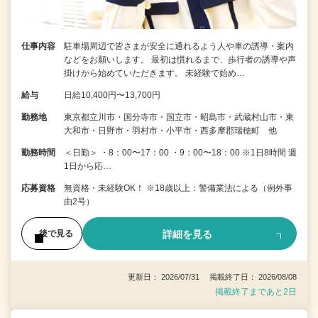
仕事内容
駐車場周辺で皆さまが安全に通れるよう人や車の誘導・案内
などをお願いします。 最初は慣れるまで、歩行者の誘導や声
掛けから始めていただきます。 未経験で始め…
給与
日給10,400円〜13,700円
勤務地
東京都立川市・国分寺市・国立市・昭島市・武蔵村山市・東
大和市・日野市・羽村市・小平市・西多摩郡瑞穂町 他
勤務時間
＜日勤＞ ・8：00〜17：00 ・9：00〜18：00 ※1日8時間 週
1日から応…
応募資格
無資格・未経験OK！ ※18歳以上：警備業法による（例外事
由2号）
詳細を見る
後で見る
更新日： 2026/07/31 掲載終了日： 2026/08/08
掲載終了まであと2日