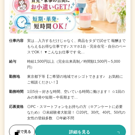
仕事内容
実は…入力するだけじゃなく、商品をタダで試せて 報酬まで
もらえるお得な仕事です♪ スマホ1台・完全在宅・自分のペー
スでOK！ ▼こんなお仕事です 化…
給与
時給1,500円以上（完全出来高制／時間額1,500円～5,000
円）
勤務地
東京都下等【ご希望の地域でオシゴトできます♪ お気軽に
ご相談ください！】
勤務時間
1日5分～好きな時間、空いている時間に働けます！ ☆1回の
みの単発や短期～中長期まで…
応募資格
◎PC・スマートフォンをお持ちの方（※アンケートに必要
なため） ◎未経験者大歓迎！ ◎20代、30代、40代、50代の
女性の登録多数 ◎年齢不問
詳細を見る
後で見る