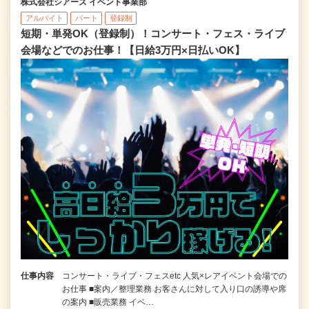
株式会社シアーズ イベント事業部
アルバイト
パート
登録制
短期・単発OK（登録制）！コンサート・フェス・ライブ
会場などでのお仕事！【日給3万円×日払いOK】
仕事内容
コンサート・ライブ・フェスetc 人気×レアイベント会場での
お仕事 ■案内／整理業務 お客さんに対して入り口の誘導や席
の案内 ■販売業務 イベ…