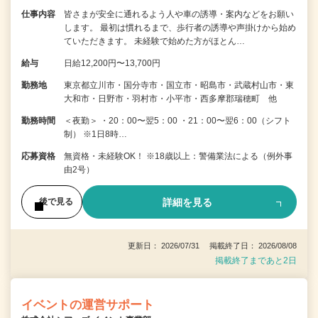
仕事内容
皆さまが安全に通れるよう人や車の誘導・案内などをお願い
します。 最初は慣れるまで、歩行者の誘導や声掛けから始め
ていただきます。 未経験で始めた方がほとん…
給与
日給12,200円〜13,700円
勤務地
東京都立川市・国分寺市・国立市・昭島市・武蔵村山市・東
大和市・日野市・羽村市・小平市・西多摩郡瑞穂町 他
勤務時間
＜夜勤＞ ・20：00〜翌5：00 ・21：00〜翌6：00（シフト
制） ※1日8時…
応募資格
無資格・未経験OK！ ※18歳以上：警備業法による（例外事
由2号）
詳細を見る
後で見る
更新日： 2026/07/31 掲載終了日： 2026/08/08
掲載終了まであと2日
イベントの運営サポート