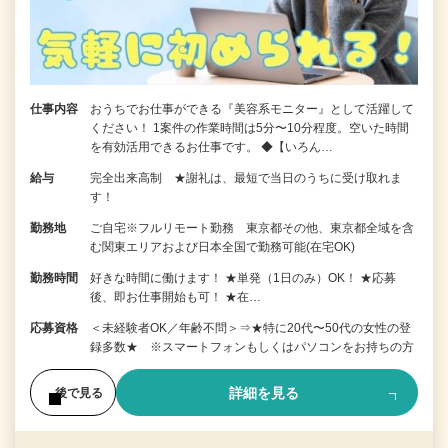
仕事内容
おうちでお仕事ができる『美容系モニター』として活躍して
ください！ 1案件の作業時間は5分〜10分程度。空いた時間
を有効活用できるお仕事です。 ◆【いろん…
給与
完全出来高制 ★謝礼は、最短で当日のうちに受け取れま
す！
勤務地
ご自宅※フルリモート勤務 東京都その他、東京都全域を含
む関東エリアおよび日本全国で勤務可能(在宅OK)
勤務時間
好きな時間に働けます！ ★単発（1日のみ）OK！ ★応募
後、即お仕事開始も可！ ★在…
応募資格
＜未経験者OK／年齢不問＞⇒★特に20代〜50代の女性の登
録多数★ ※スマートフォンもしくはパソコンをお持ちの方
詳細を見る
後で見る