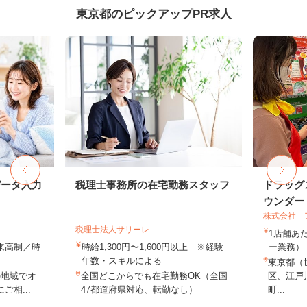
東京都のピックアップPR求人
データ入力
税理士事務所の在宅勤務スタッフ
ドラッグ
ウンダー・
株式会社 
税理士法人サリーレ
1店舗あた
出来高制／時
時給1,300円〜1,600円以上 ※経験
ー業務） 
年数・スキルによる
東京都（
の地域でオ
全国どこからでも在宅勤務OK（全国
区、江戸
相...
47都道府県対応、転勤なし）
町...