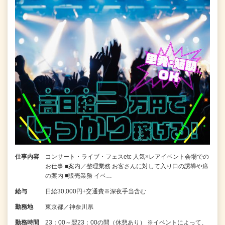
仕事内容
コンサート・ライブ・フェスetc 人気×レアイベント会場での
お仕事 ■案内／整理業務 お客さんに対して入り口の誘導や席
の案内 ■販売業務 イベ…
給与
日給30,000円+交通費※深夜手当含む
勤務地
東京都／神奈川県
勤務時間
23：00～翌23：00の間（休憩あり） ※イベントによって、