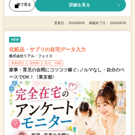
詳細を見る
後で見る
更新日： 2026/08/05 掲載終了日： 2026/08/30
NEW
化粧品・サプリの在宅データ入力
株式会社リアル・フェイス
業務委託
登録制
在宅・内職
家事・育児の合間にコツコツ稼ぐ♪ノルマなし・自分のペ
ースでOK！〈東京都〉