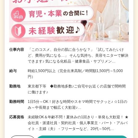
仕事内容
「このコスメ、自分の肌に合うかな？」「試してみたいけ
ど、費用が気になる…」 そんな気持ち、美容モニターで解決
できます♪ 気になる化粧品・健康食品・サプリメン…
給与
時給1,500円以上（完全出来高制／時間額1,500円～5,000
円）
勤務地
東京都下等 ◆勤務地多数♪ご自宅やお近くの店舗で間時間
に働けます♪
勤務時間
1日5分～OK！好きな時間やスキマ時間でサクッと♪ ☆1日の
み～中長期まで幅広く大歓迎♪…
応募資格
未経験OK＆年齢不問！夏休みの1回きり・単発も大歓迎！ ★
会社員・派遣社員・契約社員・個人事業主・パート・アルバ
イト・主婦（夫）・フリーターなど、20代～50代…