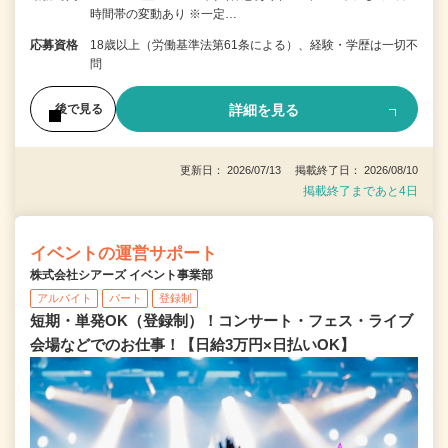
時間帯の変動あり ※一定…
応募資格
18歳以上（労働基準法第61条による）、経験・学歴は一切不
問
詳細を見る
後で見る
更新日： 2026/07/13 掲載終了日： 2026/08/10
掲載終了まであと4日
イベントの運営サポート
株式会社シアーズ イベント事業部
アルバイト
パート
登録制
短期・単発OK（登録制）！コンサート・フェス・ライブ
会場などでのお仕事！【日給3万円×日払いOK】