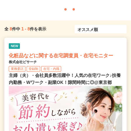
8
1
-
8
全
件中
件を表示
NEW
化粧品などに関する在宅調査員・在宅モニター
株式会社ビサーチ
業務委託
登録制
在宅・内職
主婦（夫）・会社員多数活躍中！人気の在宅ワーク♪扶養
内勤務・Wワーク・副業OK！隙間時間に◎@東京都