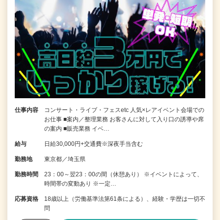
仕事内容
コンサート・ライブ・フェスetc 人気×レアイベント会場での
お仕事 ■案内／整理業務 お客さんに対して入り口の誘導や席
の案内 ■販売業務 イベ…
給与
日給30,000円+交通費※深夜手当含む
勤務地
東京都／埼玉県
勤務時間
23：00～翌23：00の間（休憩あり） ※イベントによって、
時間帯の変動あり ※一定…
応募資格
18歳以上（労働基準法第61条による）、経験・学歴は一切不
問