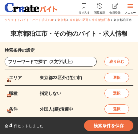
後で見る
閲覧履歴
会員登録
メニュー
クリエイトバイト・パート求人TOP
＞
東京都
＞
東京都23区外
＞
東京都狛江市
＞
東京都狛江市・そ
東京都狛江市・その他のバイト・求人情報
検索条件の設定
絞り込む
エリア
東京都23区外(狛江市)
選択
職種
指定しない
選択
条件
外国人(籍)活躍中
選択
4
検索条件を保存
全
件ヒットしました