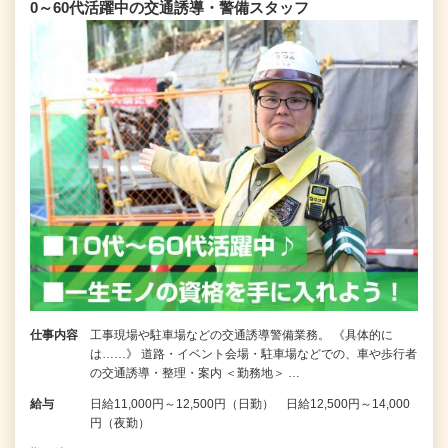
0～60代活躍中の交通誘導・警備スタッフ
仕事内容
工事現場や駐車場などの交通誘導警備業務。 《具体的に
は……》 道路・イベント会場・駐車場などでの、車や歩行者
の交通誘導・整理・案内 ＜勤務地＞ …
給与
日給11,000円～12,500円（日勤） 日給12,500円～14,000
円（夜勤）