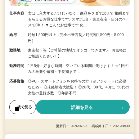
仕事内容
実は…入力するだけじゃなく、商品をタダで試せて 報酬まで
もらえるお得な仕事です♪ スマホ1台・完全在宅・自分のペー
スでOK！ ▼こんなお仕事です 化…
給与
時給1,500円以上（完全出来高制／時間額1,500円～5,000
円）
勤務地
東京都下等【ご希望の地域でオシゴトできます♪ お気軽に
ご相談ください！】
勤務時間
1日5分～好きな時間、空いている時間に働けます！ ☆1回の
みの単発や短期～中長期まで…
応募資格
◎PC・スマートフォンをお持ちの方（※アンケートに必要
なため） ◎未経験者大歓迎！ ◎20代、30代、40代、50代の
女性の登録多数 ◎年齢不問
詳細を見る
後で見る
更新日： 2026/07/23 掲載終了日： 2026/08/30