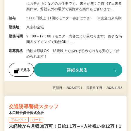
にお答え頂くなどのお仕事です。 来所が無くご自宅で出来る
案件や、弊社以外の場所で実施する案件もございます…
給与
5,000円以上（1回のモニター参加につき） ※完全出来高制
勤務地
東京都全域
勤務時間
9：00～17：00（モニター内容により異なります） 好きな時
間＆タイミングで勤務OK！…
応募資格
治験未経験OK 18歳以上であれば初めての方も安心して始
められます！
詳細を見る
後で見る
更新日： 2026/07/21 掲載終了日： 2026/11/13
交通誘導警備スタッフ
木口総合保全株式会社
アルバイト
パート
未経験から月収30万可！日給1.1万～+入社祝い金12万！1