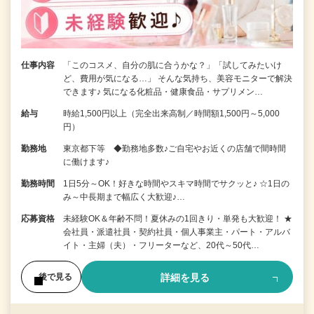
仕事内容
「このコスメ、自分の肌に合うかな？」「試してみたいけ
ど、費用が気になる…」 そんな気持ち、美容モニターで解決
できます♪ 気になる化粧品・健康食品・サプリメン…
給与
時給1,500円以上（完全出来高制／時間額1,500円～5,000
円）
勤務地
東京都下等 ◆勤務地多数♪ご自宅やお近くの店舗で間時間
に働けます♪
勤務時間
1日5分～OK！好きな時間やスキマ時間でサクッと♪ ☆1日の
み～中長期まで幅広く大歓迎♪…
応募資格
未経験OK＆年齢不問！夏休みの1回きり・単発も大歓迎！ ★
会社員・派遣社員・契約社員・個人事業主・パート・アルバ
イト・主婦（夫）・フリーターなど、20代～50代…
詳細を見る
後で見る