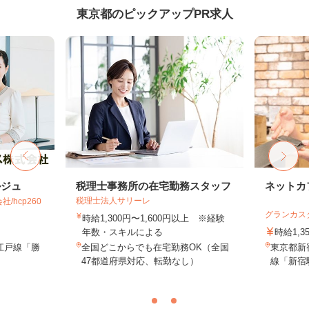
東京都のピックアップPR求人
ルジュ
税理士事務所の在宅勤務スタッフ
ネットカ
税理士法人サリーレ
hcp260
グランカス
時給1,300円〜1,600円以上 ※経験
年数・スキルによる
時給1,3
江戸線「勝
全国どこからでも在宅勤務OK（全国
東京都新宿
47都道府県対応、転勤なし）
線「新宿