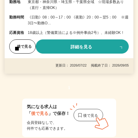
勤務地
東京都・神奈川県・埼玉県・千葉県全域 ☆現場多数あり
（直行・直帰OK）
勤務時間
《日勤》08：00～17：00 《夜勤》20：00～翌5：00 ※週
3日〜勤務O…
応募資格
18歳以上（警備業法による※例外事由2号）、未経験OK！
詳細を見る
後で見る
更新日： 2026/07/22 掲載終了日： 2026/09/05
1
気になる求人は
「
後で見る
」で保存！
会員登録なしで、
何件でも応募できます。