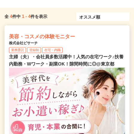
4
1
-
4
全
件中
件を表示
美容・コスメの体験モニター
株式会社ビサーチ
業務委託
登録制
在宅・内職
主婦（夫）・会社員多数活躍中！人気の在宅ワーク♪扶養
内勤務・Wワーク・副業OK！隙間時間に◎@東京都