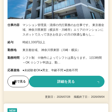
仕事内容
マンション管理員・清掃の代行業務のお仕事です。 東京都全
域、神奈川県東部（横浜市・川崎市）エリアのマンションに
スポットで入って頂きお住まいの方の快適な暮らし…
給与
時給1,330円以上
勤務地
東京都全域、 神奈川県東部（川崎・横浜）
勤務時間
シフト制 ※物件によってシフトは異なります。 1日3時間
～OK ☆シフト申請は、勤…
応募資格
●未経験者OK●男女、年齢不問 ●資格不問
詳細を見る
後で見る
更新日： 2026/07/28 掲載終了日： 2026/09/04
NEW