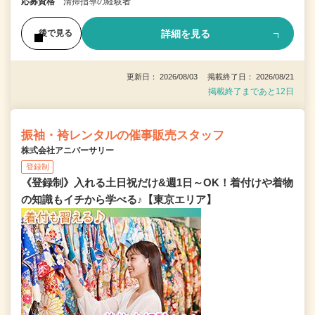
応募資格
清掃指導の経験者
詳細を見る
後で見る
更新日： 2026/08/03 掲載終了日： 2026/08/21
掲載終了まであと12日
振袖・袴レンタルの催事販売スタッフ
株式会社アニバーサリー
登録制
《登録制》入れる土日祝だけ&週1日～OK！着付けや着物
の知識もイチから学べる♪【東京エリア】