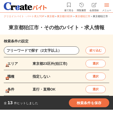
後で見る
閲覧履歴
会員登録
メニュー
クリエイトバイト・パート求人TOP
＞
東京都
＞
東京都23区外
＞
東京都狛江市
＞
東京都狛江市・そ
東京都狛江市・その他のバイト・求人情報
検索条件の設定
絞り込む
エリア
東京都23区外(狛江市)
選択
職種
指定しない
選択
条件
直行・直帰OK
選択
13
検索条件を保存
全
件ヒットしました