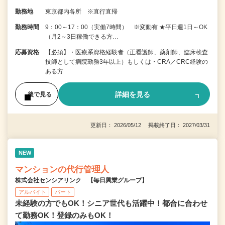
勤務地
東京都内各所 ※直行直帰
勤務時間
9：00～17：00（実働7時間） ※変動有 ★平日週1日～OK
（月2～3日稼働できる方…
応募資格
【必須】・医療系資格経験者（正看護師、薬剤師、臨床検査
技師として病院勤務3年以上）もしくは・CRA／CRC経験の
ある方
詳細を見る
後で見る
更新日： 2026/05/12 掲載終了日： 2027/03/31
NEW
マンションの代行管理人
株式会社センシアリンク 【毎日興業グループ】
アルバイト
パート
未経験の方でもOK！シニア世代も活躍中！都合に合わせ
て勤務OK！登録のみもOK！