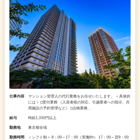
仕事内容
マンション管理人の代行業務をお任せいたします。 ＜具体的
には＞ □受付業務 （入居者様の対応、引越業者への指示、共
用施設の予約管理など） □点検業務…
給与
時給1,330円以上
勤務地
東京都全域
勤務時間
＜シフト制＞ 8：00～17：00（実働8h） 17：00～翌9：00