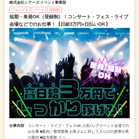
株式会社シアーズ イベント事業部
アルバイト
パート
登録制
短期・単発OK（登録制）！コンサート・フェス・ライブ
会場などでのお仕事！【日給3万円×日払いOK】
仕事内容
コンサート・ライブ・フェスetc 人気×レアイベント会場での
お仕事 ■案内／整理業務 お客さんに対して入り口の誘導や席
の案内 ■販売業務 イベ…