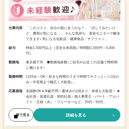
仕事内容
「このコスメ、自分の肌に合うかな？」「試してみたいけ
ど、費用が気になる…」 そんな気持ち、美容モニターで解決
できます♪ 気になる化粧品・健康食品・サプリメン…
給与
時給1,500円以上（完全出来高制／時間額1,500円～5,000
円）
勤務地
東京都下等 ◆勤務地多数♪ご自宅やお近くの店舗で間時間
に働けます♪
勤務時間
1日5分～OK！好きな時間やスキマ時間でサクッと♪ ☆1日の
み～中長期まで幅広く大歓迎♪…
応募資格
未経験OK＆年齢不問！夏休みの1回きり・単発も大歓迎！ ★
会社員・派遣社員・契約社員・個人事業主・パート・アルバ
イト・主婦（夫）・フリーターなど、20代～50代…
詳細を見る
後で見る