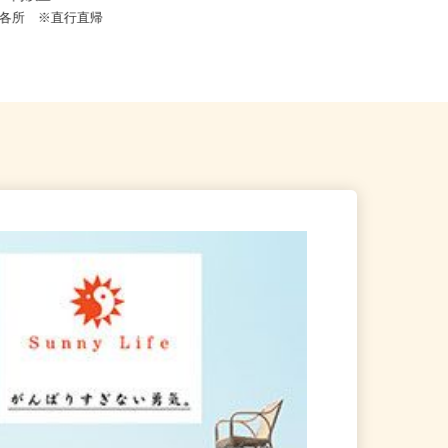
,000円以上
東京都港区芝浦3-9-1芝浦ルネサイト
都内各所 ※直行直帰
タワー9F/JR「田町駅」...