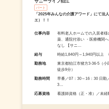
有料老人ホームの看護師
サニーライフ狛江
パート
「2025年みんなの介護アワード」にて法
エ）！！
仕事内容
有料老人ホームでの入居者様
薬、通院付添い ・医療機関
なし 【サニ…
給与
時給1,840円～1,940円
勤務地
東京都狛江市猪方3-36-5
徒歩9分）
勤務時間
早番／07：30～16：30 日勤
3…
応募資格
看護師資格（正・准）／未経