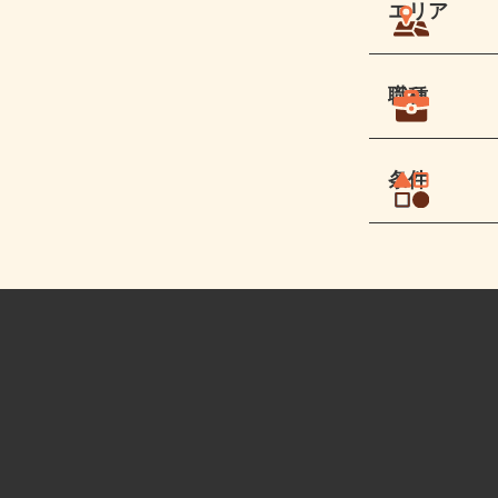
エリア
職種
条件