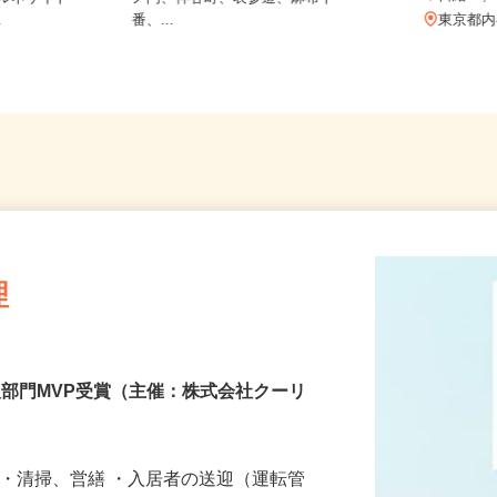
日給20
芝浦ルネサイト
ノ門、神谷町、表参道、麻布十
.
番、...
東京
理
人部門MVP受賞（主催：株式会社クーリ