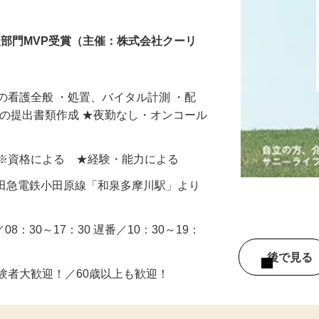
人部門MVP受賞（主催：株式会社クーリ
の看護全般 ・処置、バイタル計測 ・配
への提出書類作成 ★夜勤なし・オンコール
以上 ※資格による ★経験・能力による
（小田急電鉄小田原線「和泉多摩川駅」より
／08：30～17：30 遅番／10：30～19：
後で見
験者大歓迎！／60歳以上も歓迎！