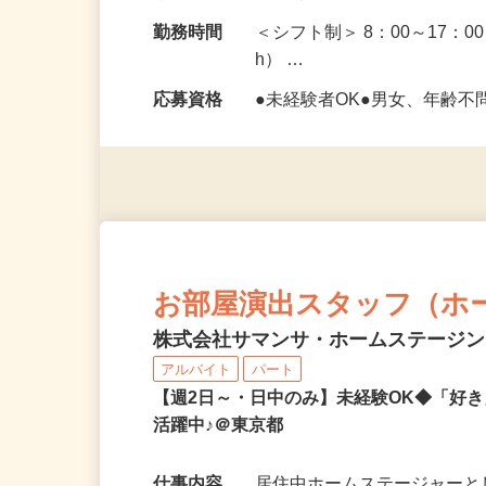
給与
時給1,330円以上
勤務地
東京都全域
勤務時間
＜シフト制＞ 8：00～17：0
h） …
応募資格
●未経験者OK●男女、年齢不
お部屋演出スタッフ（ホ
株式会社サマンサ・ホームステージ
アルバイト
パート
【週2日～・日中のみ】未経験OK◆「好