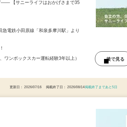
 ・清掃、営繕 ・入居者の送迎（運転管
ど―― 【サニーライフはおかげさまで35
（小田急電鉄小田原線「和泉多摩川駅」より
K！
可、ワンボックスカー運転経験3年以上）
後で見
更新日： 2026/07/16 掲載終了日： 2026/08/14
掲載終了まであと5日