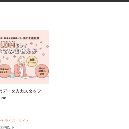
究のデータ入力スタッフ
運動施設のお客様センターオペ
Loc...
レーター（受電・...
株式会社 カーブスジャパン お客様センタ
ー
時給1,600円以上 ★月収25万円以
アクセライズ・サイト
上可