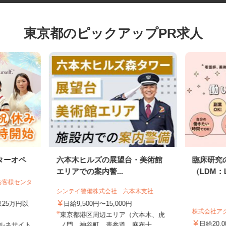
東京都のピックアップPR求人
ターオペ
六本木ヒルズの展望台・美術館
臨床研
エリアでの案内警...
（LDM：
 お客様センタ
シンテイ警備株式会社 六本木支社
月収25万円以
日給9,500円〜15,000円
株式会社
東京都港区周辺エリア（六本木、虎