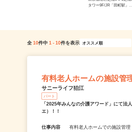
日給20,000円以上
東京都港区芝浦3-9-1
東京都内各所 ※直行直帰
タワー9F/JR「田町駅」..
全
10
件中
1
-
10
件を表示
有料老人ホームの施設管
サニーライフ狛江
パート
「2025年みんなの介護アワード」にて法
エ）！！