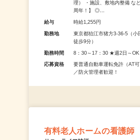
仕事内容
有料老人ホームでの施設管理
理） ・施設、敷地内整備 な
周年！】 ◎…
給与
時給1,255円
勤務地
東京都狛江市猪方3-36-5
徒歩9分）
勤務時間
8：30～17：30 ★週2日～O
応募資格
要普通自動車運転免許（AT
／防火管理者歓迎！