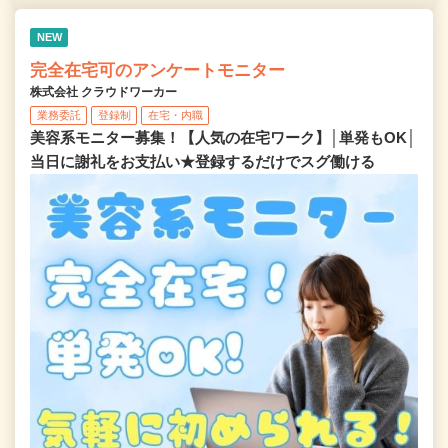
NEW
完全在宅可のアンケートモニター
株式会社 クラウドワーカー
業務委託
登録制
在宅・内職
美容系モニター募集！【人気の在宅ワーク】│単発もOK│
当日に謝礼をお支払い★登録するだけでスグ働ける