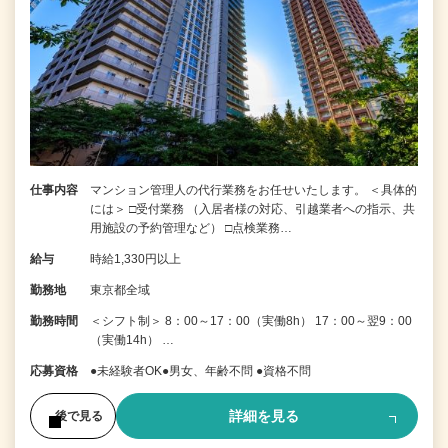
仕事内容
マンション管理人の代行業務をお任せいたします。 ＜具体的
には＞ □受付業務 （入居者様の対応、引越業者への指示、共
用施設の予約管理など） □点検業務…
給与
時給1,330円以上
勤務地
東京都全域
勤務時間
＜シフト制＞ 8：00～17：00（実働8h） 17：00～翌9：00
（実働14h） …
応募資格
●未経験者OK●男女、年齢不問 ●資格不問
詳細を見る
後で見る