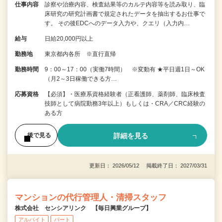
仕事内容
診察や治療内容、検査結果等のカルテ内容等を読み取り、臨
床研究の研究計画書で規定されたデータを抽出するお仕事で
す。 その後EDCへのデータ入力や、クエリ（入力内…
給与
日給20,000円以上
勤務地
東京都内各所 ※直行直帰
勤務時間
9：00～17：00（実働7時間） ※変動有 ★平日週1日～OK
（月2～3日稼働できる方…
応募資格
【必須】・医療系資格経験者（正看護師、薬剤師、臨床検査
技師として病院勤務3年以上）もしくは・CRA／CRC経験の
ある方
詳細を見る
後で見る
更新日： 2026/05/12 掲載終了日： 2027/03/31
マンションの代行管理人・清掃スタッフ
株式会社 センシアリンク 【毎日興業グループ】
アルバイト
パート