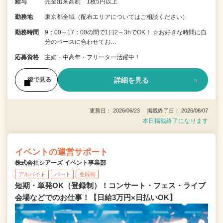
給与
完全出来高制 1枚5円以上
勤務地
東京都全域（配布エリアについてはご相談ください）
勤務時間
9：00～17：00の間で1日2～3hでOK！ ☆お好きな時間に自
分のペースに合わせてお…
応募資格
主婦・中高年・フリーター活躍中！
詳細を見る
後で見る
更新日： 2026/06/23 掲載終了日： 2026/08/07
本日掲載終了になります
イベントの運営サポート
株式会社シアーズ イベント事業部
アルバイト
パート
登録制
短期・単発OK（登録制）！コンサート・フェス・ライブ
会場などでのお仕事！【日給3万円×日払いOK】