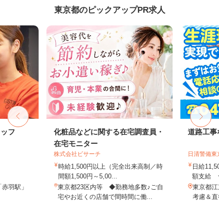
東京都のピックアップPR求人
タッフ
化粧品などに関する在宅調査員・
道路工事
在宅モニター
株式会社ビサーチ
日清警備東
時給1,500円以上（完全出来高制／時
日給11,
間額1,500円～5,00...
額支給 ★
「赤羽駅」
東京都23区内等 ◆勤務地多数♪ご自
東京都江
宅やお近くの店舗で間時間に働...
考慮＆直