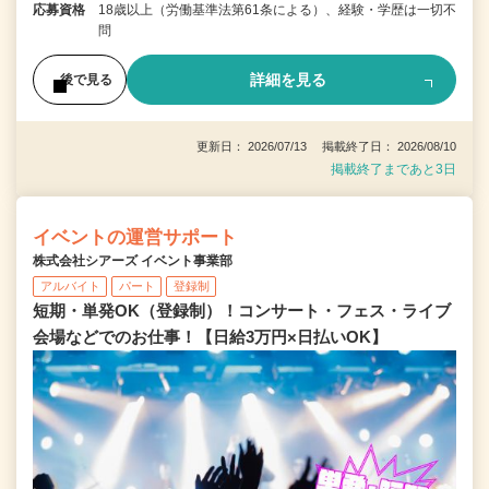
応募資格
18歳以上（労働基準法第61条による）、経験・学歴は一切不
問
詳細を見る
後で見る
更新日： 2026/07/13 掲載終了日： 2026/08/10
掲載終了まであと3日
イベントの運営サポート
株式会社シアーズ イベント事業部
アルバイト
パート
登録制
短期・単発OK（登録制）！コンサート・フェス・ライブ
会場などでのお仕事！【日給3万円×日払いOK】