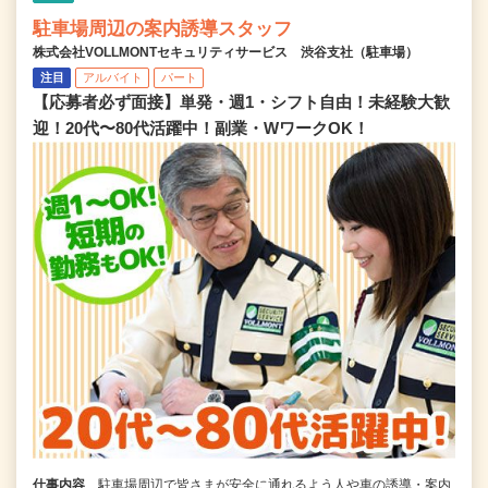
駐車場周辺の案内誘導スタッフ
株式会社VOLLMONTセキュリティサービス 渋谷支社（駐車場）
注目
アルバイト
パート
【応募者必ず面接】単発・週1・シフト自由！未経験大歓
迎！20代〜80代活躍中！副業・WワークOK！
仕事内容
駐車場周辺で皆さまが安全に通れるよう人や車の誘導・案内