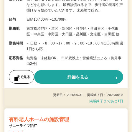
などをお願いします。 最初は慣れるまで、歩行者の誘導や声
掛けから始めていただきます。 未経験で始め…
給与
日給10,400円〜13,700円
勤務地
東京都渋谷区・港区・新宿区・杉並区・世田谷区・千代田
区・中央区・中野区・大田区・品川区・文京区・目黒区 他
勤務時間
＜日勤＞ ・8：00〜17：00 ・9：00〜18：00 ※1日8時間 週
1日から応…
応募資格
無資格・未経験OK！ ※18歳以上：警備業法による（例外事
由2号）
詳細を見る
後で見る
更新日： 2026/07/31 掲載終了日： 2026/08/08
掲載終了まであと1日
有料老人ホームの施設管理
サニーライフ狛江