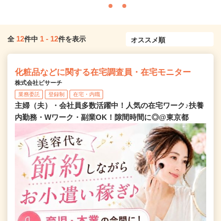
12
1
-
12
全
件中
件を表示
化粧品などに関する在宅調査員・在宅モニター
株式会社ビサーチ
業務委託
登録制
在宅・内職
主婦（夫）・会社員多数活躍中！人気の在宅ワーク♪扶養
内勤務・Wワーク・副業OK！隙間時間に◎@東京都