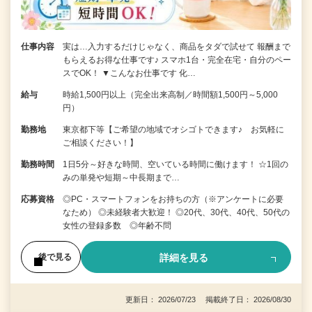
仕事内容
実は…入力するだけじゃなく、商品をタダで試せて 報酬まで
もらえるお得な仕事です♪ スマホ1台・完全在宅・自分のペー
スでOK！ ▼こんなお仕事です 化…
給与
時給1,500円以上（完全出来高制／時間額1,500円～5,000
円）
勤務地
東京都下等【ご希望の地域でオシゴトできます♪ お気軽に
ご相談ください！】
勤務時間
1日5分～好きな時間、空いている時間に働けます！ ☆1回の
みの単発や短期～中長期まで…
応募資格
◎PC・スマートフォンをお持ちの方（※アンケートに必要
なため） ◎未経験者大歓迎！ ◎20代、30代、40代、50代の
女性の登録多数 ◎年齢不問
詳細を見る
後で見る
更新日： 2026/07/23 掲載終了日： 2026/08/30