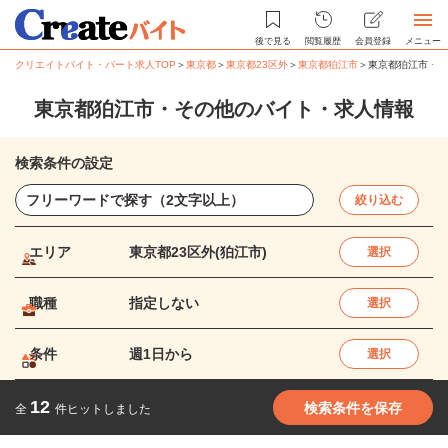
後で見る
閲覧履歴
会員登録
メニュー
クリエイトバイト・パート求人TOP
＞
東京都
＞
東京都23区外
＞
東京都狛江市
＞
東京都狛江市・そ
東京都狛江市・その他のバイト・求人情報
検索条件の設定
絞り込む
エリア
東京都23区外(狛江市)
選択
職種
指定しない
選択
条件
週1日から
選択
12
検索条件を保存
全
件ヒットしました