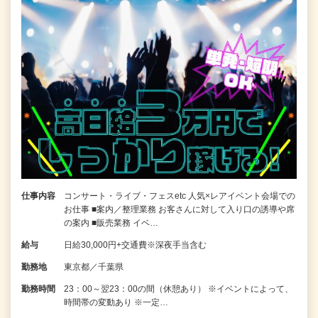
仕事内容
コンサート・ライブ・フェスetc 人気×レアイベント会場での
お仕事 ■案内／整理業務 お客さんに対して入り口の誘導や席
の案内 ■販売業務 イベ…
給与
日給30,000円+交通費※深夜手当含む
勤務地
東京都／千葉県
勤務時間
23：00～翌23：00の間（休憩あり） ※イベントによって、
時間帯の変動あり ※一定…