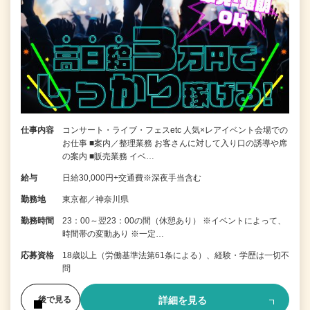
仕事内容
コンサート・ライブ・フェスetc 人気×レアイベント会場での
お仕事 ■案内／整理業務 お客さんに対して入り口の誘導や席
の案内 ■販売業務 イベ…
給与
日給30,000円+交通費※深夜手当含む
勤務地
東京都／神奈川県
勤務時間
23：00～翌23：00の間（休憩あり） ※イベントによって、
時間帯の変動あり ※一定…
応募資格
18歳以上（労働基準法第61条による）、経験・学歴は一切不
問
詳細を見る
後で見る