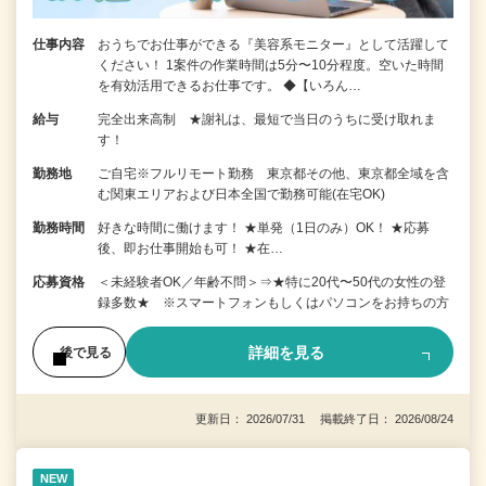
仕事内容
おうちでお仕事ができる『美容系モニター』として活躍して
ください！ 1案件の作業時間は5分〜10分程度。空いた時間
を有効活用できるお仕事です。 ◆【いろん…
給与
完全出来高制 ★謝礼は、最短で当日のうちに受け取れま
す！
勤務地
ご自宅※フルリモート勤務 東京都その他、東京都全域を含
む関東エリアおよび日本全国で勤務可能(在宅OK)
勤務時間
好きな時間に働けます！ ★単発（1日のみ）OK！ ★応募
後、即お仕事開始も可！ ★在…
応募資格
＜未経験者OK／年齢不問＞⇒★特に20代〜50代の女性の登
録多数★ ※スマートフォンもしくはパソコンをお持ちの方
詳細を見る
後で見る
更新日： 2026/07/31 掲載終了日： 2026/08/24
NEW