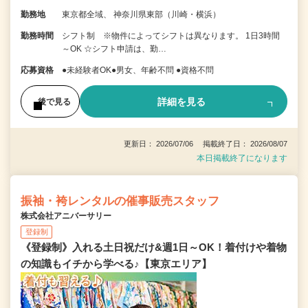
勤務地
東京都全域、 神奈川県東部（川崎・横浜）
勤務時間
シフト制 ※物件によってシフトは異なります。 1日3時間
～OK ☆シフト申請は、勤…
応募資格
●未経験者OK●男女、年齢不問 ●資格不問
詳細を見る
後で見る
更新日： 2026/07/06 掲載終了日： 2026/08/07
本日掲載終了になります
振袖・袴レンタルの催事販売スタッフ
株式会社アニバーサリー
登録制
《登録制》入れる土日祝だけ&週1日～OK！着付けや着物
の知識もイチから学べる♪【東京エリア】