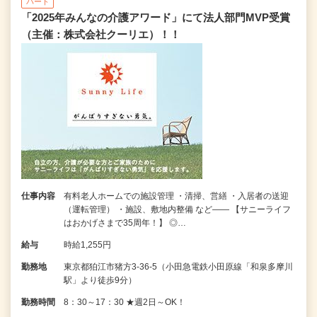
パート
「2025年みんなの介護アワード」にて法人部門MVP受賞
（主催：株式会社クーリエ）！！
仕事内容
有料老人ホームでの施設管理 ・清掃、営繕 ・入居者の送迎
（運転管理） ・施設、敷地内整備 など―― 【サニーライフ
はおかげさまで35周年！】 ◎…
給与
時給1,255円
勤務地
東京都狛江市猪方3-36-5（小田急電鉄小田原線「和泉多摩川
駅」より徒歩9分）
勤務時間
8：30～17：30 ★週2日～OK！