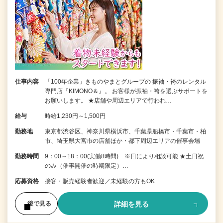
仕事内容
「100年企業」きものやまとグループの 振袖・袴のレンタル
専門店『KIMONO＆』。 お客様が振袖・袴を選ぶサポートを
お願いします。 ★店舗や周辺エリアで行われ…
給与
時給1,230円～1,500円
勤務地
東京都渋谷区、神奈川県横浜市、千葉県船橋市・千葉市・柏
市、埼玉県大宮市の店舗ほか・都下周辺エリアの催事会場
勤務時間
9：00～18：00(実働8時間) ※日により相談可能 ★土日祝
のみ（催事開催の時期限定）…
応募資格
接客・販売経験者歓迎／未経験の方もOK
詳細を見る
後で見る