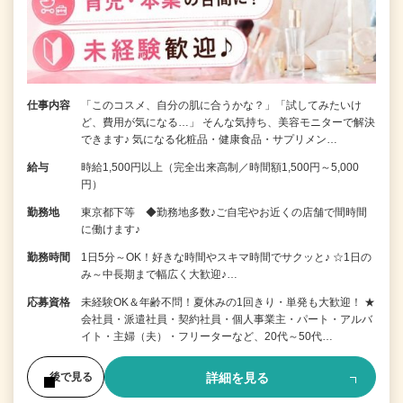
仕事内容
「このコスメ、自分の肌に合うかな？」「試してみたいけ
ど、費用が気になる…」 そんな気持ち、美容モニターで解決
できます♪ 気になる化粧品・健康食品・サプリメン…
給与
時給1,500円以上（完全出来高制／時間額1,500円～5,000
円）
勤務地
東京都下等 ◆勤務地多数♪ご自宅やお近くの店舗で間時間
に働けます♪
勤務時間
1日5分～OK！好きな時間やスキマ時間でサクッと♪ ☆1日の
み～中長期まで幅広く大歓迎♪…
応募資格
未経験OK＆年齢不問！夏休みの1回きり・単発も大歓迎！ ★
会社員・派遣社員・契約社員・個人事業主・パート・アルバ
イト・主婦（夫）・フリーターなど、20代～50代…
詳細を見る
後で見る