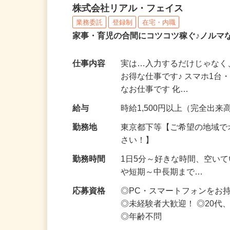
化粧品・サプリの在宅デ
株式会社リアル・フェイス
業務委託
登録制
在宅・内職
家事・育児の合間にコツコツ稼ぐ♪ノルマ
仕事内容
実は…入力するだけじゃなく
お得な仕事です♪ スマホ1台
なお仕事です 化…
給与
時給1,500円以上（完全出来高
勤務地
東京都下等【ご希望の地域で
さい！】
勤務時間
1日5分～好きな時間、空い
や短期～中長期まで…
応募資格
◎PC・スマートフォンをお
◎未経験者大歓迎！ ◎20代