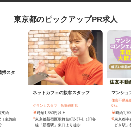
東京都のピックアップPR求人
清掃スタ
ネットカフェの接客スタッフ
マンシ
住友不動産
グランカスタマ 歌舞伎町店
07a
通費支給
時給1,350円以上
時給1,
-2（京急線
東京都新宿区歌舞伎町2-37-1（JR各
東京都