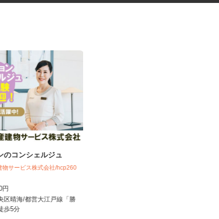
ョンのコンシェルジュ
レンタル機械・機材の清掃スタ
ッフ
建物サービス株式会社/hcp260
アクト建機株式会社
700円
時給1,350円以上＋交通費支給
中央区晴海/都営大江戸線「勝
東京都大田区大森東5-18-2（京急線