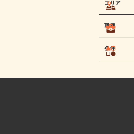
エリア
職種
条件