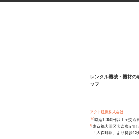
マンションのコンシェルジュ
レンタル機械・機材の
ッフ
住友不動産建物サービス株式会社/hcp260
07a
アクト建機株式会社
時給1,700円
時給1,350円以上＋交
東京都中央区晴海/都営大江戸線「勝
東京都大田区大森東5-18