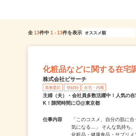
どき駅」徒歩5分
「大森町駅」より徒歩13分
全
13
件中
1
-
13
件を表示
化粧品などに関する在宅
株式会社ビサーチ
業務委託
登録制
在宅・内職
主婦（夫）・会社員多数活躍中！人気の在
K！隙間時間に◎@東京都
仕事内容
「このコスメ、自分の肌に
気になる…」 そんな気持ち