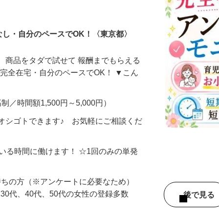
ータ入力
なし・自分のペースでOK！〈東京都〉
、商品をタダで試せて 報酬までもらえる
・完全在宅・自分のペースでOK！ ▼こん
制／時間額1,500円～5,000円）
オシゴトできます♪ お気軽にご相談くだ
ている時間に働けます！ ☆1回のみの単発
持ちの方（※アンケートに必要なため）
、30代、40代、50代の女性の登録多数
後で見