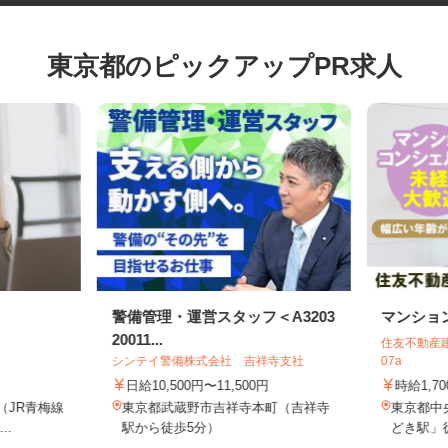
東京都のピックアップPR求人
警備管理・運営スタッフ＜A3203
マンシ
20011...
住友不動産
シンテイ警備株式会社 吉祥寺支社
07a
日給10,500円〜11,500円
時給1,
1（JR青梅線
東京都武蔵野市吉祥寺本町（吉祥寺
東京都