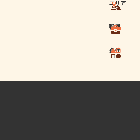
エリア
職種
条件