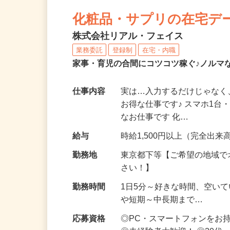
NEW
化粧品・サプリの在宅デ
株式会社リアル・フェイス
業務委託
登録制
在宅・内職
家事・育児の合間にコツコツ稼ぐ♪ノルマ
仕事内容
実は…入力するだけじゃなく
お得な仕事です♪ スマホ1台
なお仕事です 化…
給与
時給1,500円以上（完全出来高
勤務地
東京都下等【ご希望の地域で
さい！】
勤務時間
1日5分～好きな時間、空い
や短期～中長期まで…