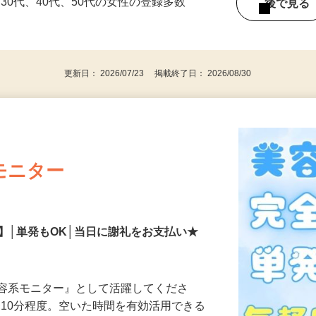
持ちの方（※アンケートに必要なため）
、30代、40代、50代の女性の登録多数
後で見
更新日： 2026/07/23 掲載終了日： 2026/08/30
モニター
】│単発もOK│当日に謝礼をお支払い★