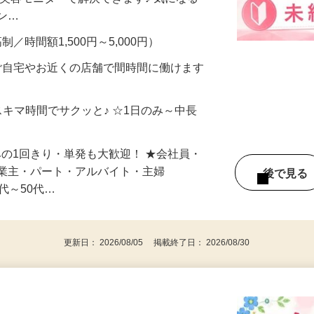
合うかな？」「試してみたいけど、費用が
、美容モニターで解決できます♪ 気になる
メン…
制／時間額1,500円～5,000円）
ご自宅やお近くの店舗で間時間に働けます
スキマ時間でサクッと♪ ☆1日のみ～中長
みの1回きり・単発も大歓迎！ ★会社員・
事業主・パート・アルバイト・主婦
後で見
代～50代…
更新日： 2026/08/05 掲載終了日： 2026/08/30