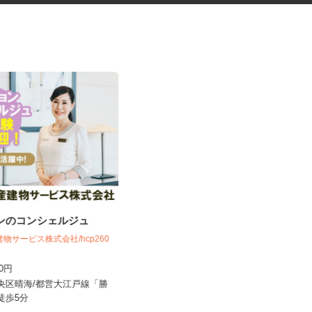
ョンのコンシェルジュ
石材店のサポート事務
建物サービス株式会社/hcp260
上野石材工業株式会社
700円
時給1,250円以上
中央区晴海/都営大江戸線「勝
東京都昭島市松原町1-8-1（JR青梅線