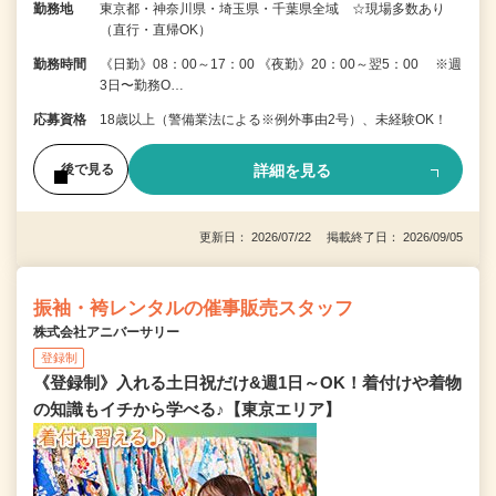
勤務地
東京都・神奈川県・埼玉県・千葉県全域 ☆現場多数あり
（直行・直帰OK）
勤務時間
《日勤》08：00～17：00 《夜勤》20：00～翌5：00 ※週
3日〜勤務O…
応募資格
18歳以上（警備業法による※例外事由2号）、未経験OK！
詳細を見る
後で見る
更新日： 2026/07/22 掲載終了日： 2026/09/05
振袖・袴レンタルの催事販売スタッフ
株式会社アニバーサリー
登録制
《登録制》入れる土日祝だけ&週1日～OK！着付けや着物
の知識もイチから学べる♪【東京エリア】