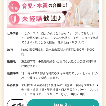
仕事内容
「このコスメ、自分の肌に合うかな？」「試してみたいけ
ど、費用が気になる…」 そんな気持ち、美容モニターで解決
できます♪ 気になる化粧品・健康食品・サプリメン…
給与
時給1,500円以上（完全出来高制／時間額1,500円～5,000
円）
勤務地
東京都下等 ◆勤務地多数♪ご自宅やお近くの店舗で間時間
に働けます♪
勤務時間
1日5分～OK！好きな時間やスキマ時間でサクッと♪ ☆1日の
み～中長期まで幅広く大歓迎♪…
応募資格
未経験OK＆年齢不問！夏休みの1回きり・単発も大歓迎！ ★
会社員・派遣社員・契約社員・個人事業主・パート・アルバ
イト・主婦（夫）・フリーターなど、20代～50代…
詳細を見る
後で見る