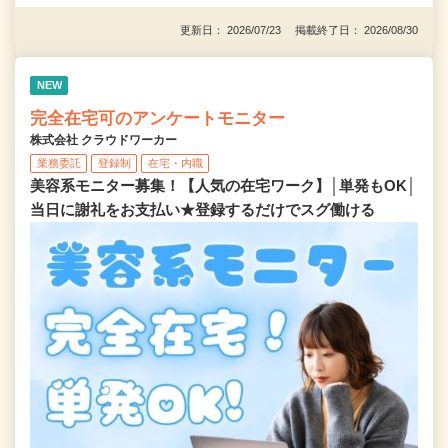
更新日： 2026/07/23 掲載終了日： 2026/08/30
NEW
完全在宅可のアンケートモニター
株式会社 クラウドワーカー
業務委託
登録制
在宅・内職
美容系モニター募集！【人気の在宅ワーク】│単発もOK│
当日に謝礼をお支払い★登録するだけでスグ働ける