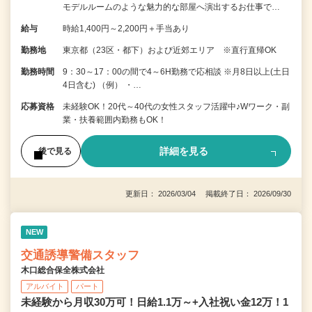
モデルルームのような魅力的な部屋へ演出するお仕事で…
給与
時給1,400円～2,200円＋手当あり
勤務地
東京都（23区・都下）および近郊エリア ※直行直帰OK
勤務時間
9：30～17：00の間で4～6H勤務で応相談 ※月8日以上(土日
4日含む) （例） ・…
応募資格
未経験OK！20代～40代の女性スタッフ活躍中♪Wワーク・副
業・扶養範囲内勤務もOK！
詳細を見る
後で見る
更新日： 2026/03/04 掲載終了日： 2026/09/30
NEW
交通誘導警備スタッフ
木口総合保全株式会社
アルバイト
パート
未経験から月収30万可！日給1.1万～+入社祝い金12万！1