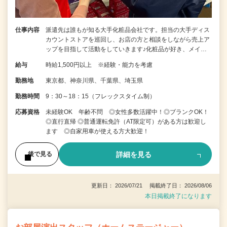
仕事内容
派遣先は誰もが知る大手化粧品会社です。担当の大手ディス
カウントストアを巡回し、お店の方と相談をしながら売上ア
ップを目指して活動をしていきます♪化粧品が好き、メイ…
給与
時給1,500円以上 ※経験・能力を考慮
勤務地
東京都、神奈川県、千葉県、埼玉県
勤務時間
9：30～18：15（フレックスタイム制）
応募資格
未経験OK 年齢不問 ◎女性多数活躍中！◎ブランクOK！
◎直行直帰 ◎普通運転免許（AT限定可）がある方は歓迎し
ます ◎自家用車が使える方大歓迎！
詳細を見る
後で見る
更新日： 2026/07/21 掲載終了日： 2026/08/06
本日掲載終了になります