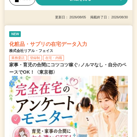
更新日： 2026/08/05 掲載終了日： 2026/08/30
NEW
化粧品・サプリの在宅データ入力
株式会社リアル・フェイス
業務委託
登録制
在宅・内職
家事・育児の合間にコツコツ稼ぐ♪ノルマなし・自分のペ
ースでOK！〈東京都〉