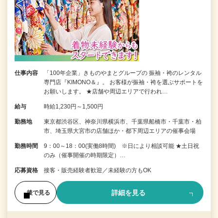
仕事内容
「100年企業」きものやまとグループの 振袖・袴のレンタル
専門店『KIMONO＆』。 お客様が振袖・袴を選ぶサポートを
お願いします。 ★店舗や周辺エリアで行われ…
給与
時給1,230円～1,500円
勤務地
東京都渋谷区、神奈川県横浜市、千葉県船橋市・千葉市・柏
市、埼玉県大宮市の店舗ほか・都下周辺エリアの催事会場
勤務時間
9：00～18：00(実働8時間) ※日により相談可能 ★土日祝
のみ（催事開催の時期限定）…
応募資格
接客・販売経験者歓迎／未経験の方もOK
詳細を見る
後で見る