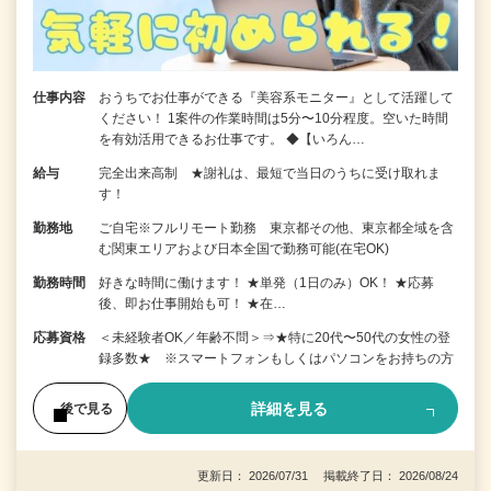
仕事内容
おうちでお仕事ができる『美容系モニター』として活躍して
ください！ 1案件の作業時間は5分〜10分程度。空いた時間
を有効活用できるお仕事です。 ◆【いろん…
給与
完全出来高制 ★謝礼は、最短で当日のうちに受け取れま
す！
勤務地
ご自宅※フルリモート勤務 東京都その他、東京都全域を含
む関東エリアおよび日本全国で勤務可能(在宅OK)
勤務時間
好きな時間に働けます！ ★単発（1日のみ）OK！ ★応募
後、即お仕事開始も可！ ★在…
応募資格
＜未経験者OK／年齢不問＞⇒★特に20代〜50代の女性の登
録多数★ ※スマートフォンもしくはパソコンをお持ちの方
詳細を見る
後で見る
更新日： 2026/07/31 掲載終了日： 2026/08/24