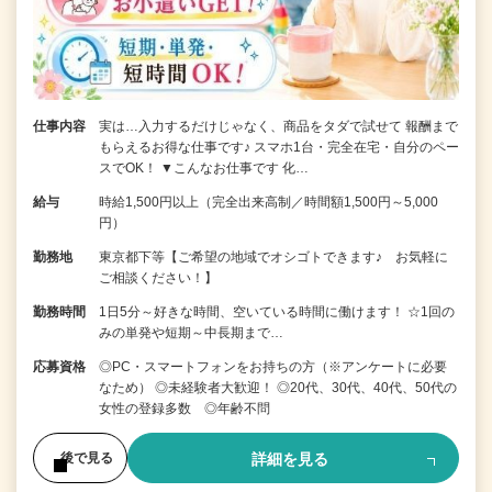
仕事内容
実は…入力するだけじゃなく、商品をタダで試せて 報酬まで
もらえるお得な仕事です♪ スマホ1台・完全在宅・自分のペー
スでOK！ ▼こんなお仕事です 化…
給与
時給1,500円以上（完全出来高制／時間額1,500円～5,000
円）
勤務地
東京都下等【ご希望の地域でオシゴトできます♪ お気軽に
ご相談ください！】
勤務時間
1日5分～好きな時間、空いている時間に働けます！ ☆1回の
みの単発や短期～中長期まで…
応募資格
◎PC・スマートフォンをお持ちの方（※アンケートに必要
なため） ◎未経験者大歓迎！ ◎20代、30代、40代、50代の
女性の登録多数 ◎年齢不問
詳細を見る
後で見る