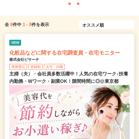
8
1
-
8
全
件中
件を表示
NEW
化粧品などに関する在宅調査員・在宅モニター
株式会社ビサーチ
業務委託
登録制
在宅・内職
主婦（夫）・会社員多数活躍中！人気の在宅ワーク♪扶養
内勤務・Wワーク・副業OK！隙間時間に◎@東京都