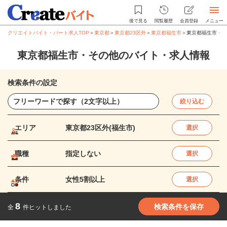
後で見る
閲覧履歴
会員登録
メニュー
クリエイトバイト・パート求人TOP
＞
東京都
＞
東京都23区外
＞
東京都福生市
＞
東京都福生市・そ
東京都福生市・その他のバイト・求人情報
検索条件の設定
絞り込む
エリア
東京都23区外(福生市)
選択
職種
指定しない
選択
条件
女性5割以上
選択
8
検索条件を保存
全
件ヒットしました