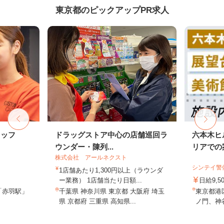
東京都のピックアップPR求人
タッフ
ドラッグストア中心の店舗巡回ラ
六本木ヒ
ウンダー・陳列...
リアでの案
株式会社 アールネクスト
シンテイ警
1店舗あたり1,300円以上（ラウンダ
ー業務） 1店舗当たり日額...
日給9,5
「赤羽駅」
千葉県 神奈川県 東京都 大阪府 埼玉
東京都港
県 京都府 三重県 高知県...
ノ門、神