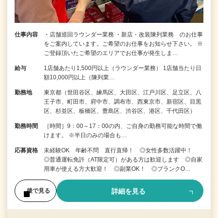
仕事内容
・店舗巡回ラウンダー業務 ・新店・改装陳列業務 のお仕事
をご案内しています。ご希望のお仕事をお知らせ下さい。 ※
ご登録頂いたご希望のエリアでお仕事が発生しま…
給与
1店舗あたり1,500円以上（ラウンダー業務） 1店舗当たり日
額10,000円以上（陳列業…
勤務地
東京都（世田谷区、練馬区、大田区、江戸川区、足立区、八
王子市、町田市、府中市、調布市、西東京市、新宿区、目黒
区、杉並区、板橋区、豊島区、渋谷区、港区、千代田区）
勤務時間
［時間］9：00～17：00の内、ご自身の勤務可能な時間で働
けます。 ※半日のみの場合も…
応募資格
未経験OK 年齢不問 直行直帰！ ◎女性多数活躍中！
◎普通運転免許（AT限定可）がある方は歓迎します ◎自家
用車が使える方大歓迎！ ◎副業OK！ ◎ブランクO…
詳細を見る
後で見る