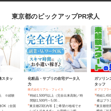
東京都のピックアップPR求人
務スタッ
化粧品・サプリの在宅データ入
ガソリ
力
タッフ
株式会社リアル・フェイス
オブリプ
円以上 ※経験
時給1,500円以上（完全出来高制／時
時給1
間額1,500円～5,00...
者はプラ