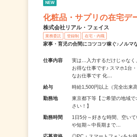
NEW
化粧品・サプリの在宅デ
株式会社リアル・フェイス
業務委託
登録制
在宅・内職
家事・育児の合間にコツコツ稼ぐ♪ノルマ
仕事内容
実は…入力するだけじゃなく
お得な仕事です♪ スマホ1台
なお仕事です 化…
給与
時給1,500円以上（完全出来高
勤務地
東京都下等【ご希望の地域で
さい！】
勤務時間
1日5分～好きな時間、空い