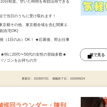
美容系モニター』として活躍してくださ
分〜10分程度。空いた時間を有効活用できる
最短で当日のうちに受け取れます！
 東京都その他、東京都全域を含む関東エ
(在宅OK)
単発（1日のみ）OK！ ★応募後、即お仕事
⇒★特に20代〜50代の女性の登録多数★
後で見
パソコンをお持ちの方
更新日： 2026/07/31 掲載終了日： 2026/08/24