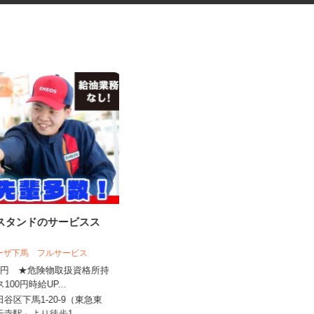
ンスタンドのサービスス
税理士事務所の在宅勤務スタッ
フ
ラーザ下馬 フルサービス
税理士法人サリーレ
,450円 ★危険物取扱資格所持
時給1,300円〜1,600円以上 ※経験
ス100円時給UP...
年数・スキルによる