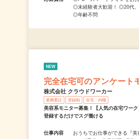
や短期～中長期まで…
応募資格
◎PC・スマートフォンをお
◎未経験者大歓迎！ ◎20代
◎年齢不問
NEW
完全在宅可のアンケート
株式会社 クラウドワーカー
業務委託
登録制
在宅・内職
美容系モニター募集！【人気の在宅ワーク
登録するだけでスグ働ける