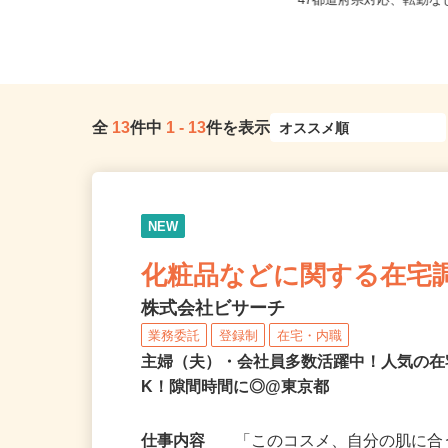
東京都世田谷区下馬1-20-9（東急東
全国どこからでも在宅勤
横線「祐天寺駅」より徒歩1...
47都道府県対応、転勤
全
13
件中
1
-
13
件を表示
NEW
化粧品などに関する在宅
株式会社ビサーチ
業務委託
登録制
在宅・内職
主婦（夫）・会社員多数活躍中！人気の在
K！隙間時間に◎@東京都