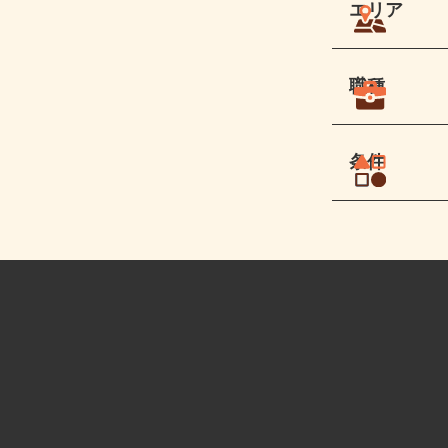
エリア
職種
条件