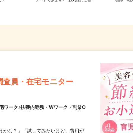
務OK（全国
東京都23区内等【ご希望の地域でオ
東京都世
なし）
シゴトできます♪ お気軽にご相...
横線「祐
調査員・在宅モニター
宅ワーク♪扶養内勤務・Wワーク・副業O