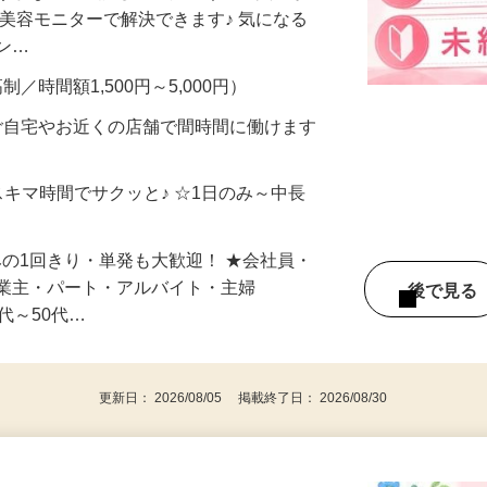
合うかな？」「試してみたいけど、費用が
、美容モニターで解決できます♪ 気になる
メン…
制／時間額1,500円～5,000円）
ご自宅やお近くの店舗で間時間に働けます
スキマ時間でサクッと♪ ☆1日のみ～中長
みの1回きり・単発も大歓迎！ ★会社員・
事業主・パート・アルバイト・主婦
後で見
代～50代…
更新日： 2026/08/05 掲載終了日： 2026/08/30