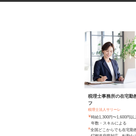
ガソリンスタンドのサービスス
税理士事務所の在宅勤
タッフ
フ
オブリプラーザ下馬 フルサービス
税理士法人サリーレ
時給1,450円 ★危険物取扱資格所持
時給1,300円〜1,600
者はプラス100円時給UP...
年数・スキルによる