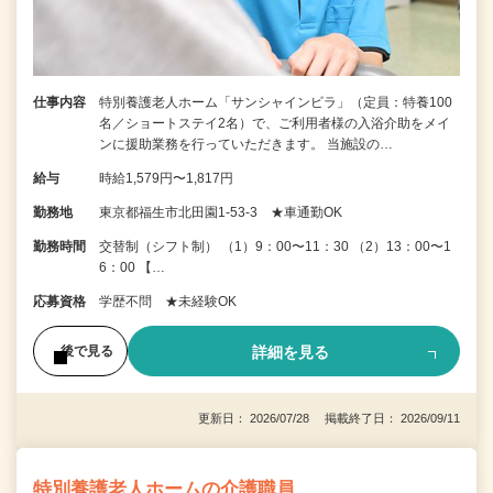
仕事内容
特別養護老人ホーム「サンシャインビラ」（定員：特養100
名／ショートステイ2名）で、ご利用者様の入浴介助をメイ
ンに援助業務を行っていただきます。 当施設の…
給与
時給1,579円〜1,817円
勤務地
東京都福生市北田園1-53-3 ★車通勤OK
勤務時間
交替制（シフト制） （1）9：00〜11：30 （2）13：00〜1
6：00 【…
応募資格
学歴不問 ★未経験OK
詳細を見る
後で見る
更新日： 2026/07/28 掲載終了日： 2026/09/11
特別養護老人ホームの介護職員