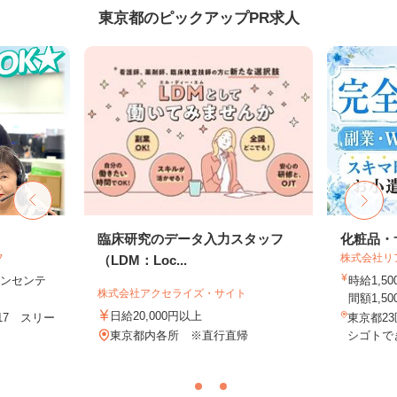
東京都のピックアップPR求人
フ
臨床研究のデータ入力スタッフ
化粧品・
フ
株式会社リ
（LDM：Loc...
＋インセンテ
時給1,
株式会社アクセライズ・サイト
間額1,500
日給20,000円以上
17 スリー
東京都2
.
東京都内各所 ※直行直帰
シゴトでき