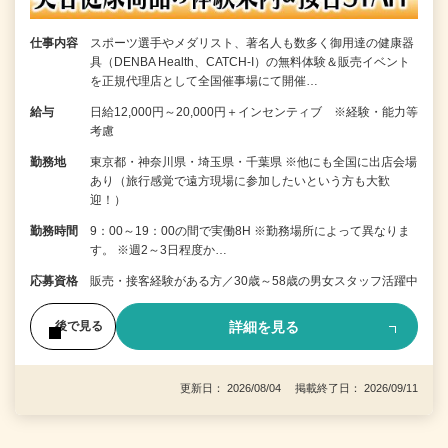
仕事内容
スポーツ選手やメダリスト、著名人も数多く御用達の健康器
具（DENBA Health、CATCH-I）の無料体験＆販売イベント
を正規代理店として全国催事場にて開催…
給与
日給12,000円～20,000円＋インセンティブ ※経験・能力等
考慮
勤務地
東京都・神奈川県・埼玉県・千葉県 ※他にも全国に出店会場
あり（旅行感覚で遠方現場に参加したいという方も大歓
迎！）
勤務時間
9：00～19：00の間で実働8H ※勤務場所によって異なりま
す。 ※週2～3日程度か…
応募資格
販売・接客経験がある方／30歳～58歳の男女スタッフ活躍中
詳細を見る
後で見る
更新日： 2026/08/04 掲載終了日： 2026/09/11