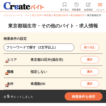
後で見る
閲覧履歴
会員登録
メニュー
クリエイトバイト・パート求人TOP
＞
東京都
＞
東京都23区外
＞
東京都福生市
＞
東京都福生市・そ
東京都福生市・その他のバイト・求人情報
検索条件の設定
絞り込む
エリア
東京都23区外(福生市)
選択
職種
指定しない
選択
条件
車通勤OK
選択
5
検索条件を保存
全
件ヒットしました