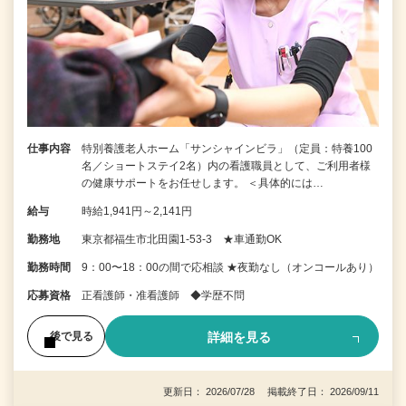
仕事内容
特別養護老人ホーム「サンシャインビラ」（定員：特養100
名／ショートステイ2名）内の看護職員として、ご利用者様
の健康サポートをお任せします。 ＜具体的には…
給与
時給1,941円～2,141円
勤務地
東京都福生市北田園1-53-3 ★車通勤OK
勤務時間
9：00〜18：00の間で応相談 ★夜勤なし（オンコールあり）
応募資格
正看護師・准看護師 ◆学歴不問
詳細を見る
後で見る
更新日： 2026/07/28 掲載終了日： 2026/09/11