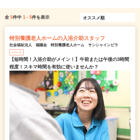
5
1
-
5
全
件中
件を表示
特別養護老人ホームの入浴介助スタッフ
社会福祉法人 福陽会 特別養護老人ホーム サンシャインビラ
パート
【短時間！入浴介助がメイン！】午前または午後の3時間
程度！スキマ時間を有効に使いませんか？