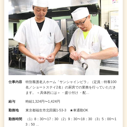
仕事内容
特別養護老人ホーム「サンシャインビラ」（定員：特養100
名／ショートステイ2名）の厨房での業務を行っていただき
ます。 ＜具体的には＞ ・盛り付け ・配…
給与
時給1,324円〜1,424円
勤務地
東京都福生市北田園1-53-3 ★車通勤OK
勤務時間
（1）8：30〜17：30 （2）9：30〜18：30 （3）5：00〜1
3：50 …