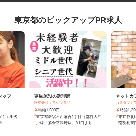
東京都のピックアップPR求人
タッフ
更生施設の調理師
ネット
店
株式会社キヨシマ食品
カスタマ
時給1,500円
時給1
7-1（JR各
東京都新宿区西落合1丁目（都営大江
東京都
...
戸線「落合南長崎駅」A1口より...
南改札