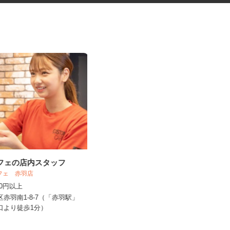
カフェの店内スタッフ
ネットカフェの接客スタッフ
カフェ 赤羽店
グランカスタマ 歌舞伎町店
,250円以上
時給1,350円以上
北区赤羽南1-8-7（「赤羽駅」
東京都新宿区歌舞伎町2-37-1（JR各
東口より徒歩1分）
線「新宿駅」東口より徒歩...