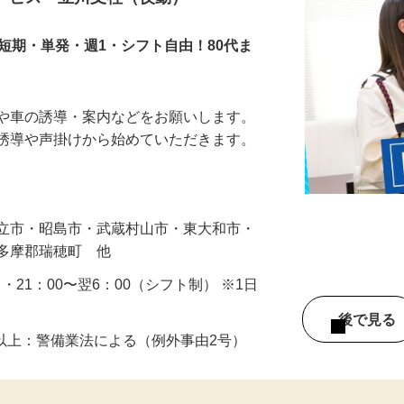
サービス 立川支社（夜勤）
短期・単発・週1・シフト自由！80代ま
人や車の誘導・案内などをお願いします。
の誘導や声掛けから始めていただきます。
…
国立市・昭島市・武蔵村山市・東大和市・
西多摩郡瑞穂町 他
0 ・21：00〜翌6：00（シフト制） ※1日
後で見
8歳以上：警備業法による（例外事由2号）