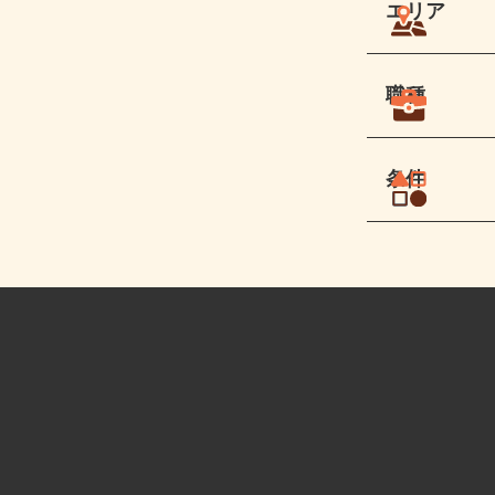
エリア
職種
条件