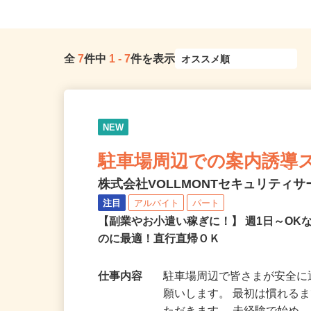
全
7
件中
1
-
7
件を表示
NEW
駐車場周辺での案内誘導
株式会社VOLLMONTセキュリティ
注目
アルバイト
パート
【副業やお小遣い稼ぎに！】 週1日～O
のに最適！直行直帰ＯＫ
仕事内容
駐車場周辺で皆さまが安全