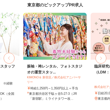
東京都のピックアップPR求人
務スタッフ
振袖・袴レンタル、フォトスタジ
臨床研究
オの運営スタッ...
（LDM：L
KIMONO＆ 新宿店／株式会社アニバーサ
リー
以上 ※経験
株式会社ア
時給1,250円～1,350円以上＋手当
日給20,
OK（全国
東京都渋谷区千駄ヶ谷5-27-3（JR
し）
「新宿駅」ミライナタワー改...
東京都