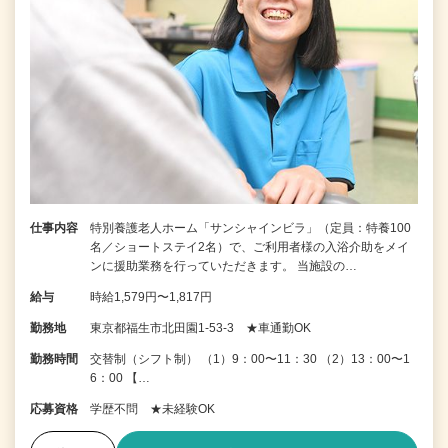
仕事内容
特別養護老人ホーム「サンシャインビラ」（定員：特養100
名／ショートステイ2名）で、ご利用者様の入浴介助をメイ
ンに援助業務を行っていただきます。 当施設の…
給与
時給1,579円〜1,817円
勤務地
東京都福生市北田園1-53-3 ★車通勤OK
勤務時間
交替制（シフト制） （1）9：00〜11：30 （2）13：00〜1
6：00 【…
応募資格
学歴不問 ★未経験OK