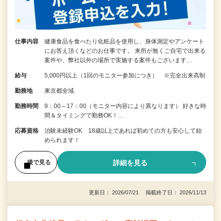
仕事内容
健康食品を食べたり化粧品を使用し、身体測定やアンケート
にお答え頂くなどのお仕事です。 来所が無くご自宅で出来る
案件や、弊社以外の場所で実施する案件もございます…
給与
5,000円以上（1回のモニター参加につき） ※完全出来高制
勤務地
東京都全域
勤務時間
9：00～17：00（モニター内容により異なります） 好きな時
間＆タイミングで勤務OK！…
応募資格
治験未経験OK 18歳以上であれば初めての方も安心して始
められます！
詳細を見る
後で見る
更新日： 2026/07/21 掲載終了日： 2026/11/13