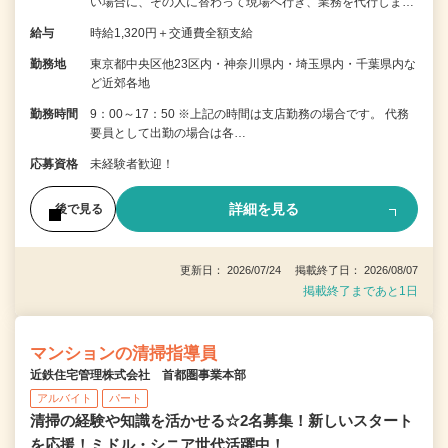
い場合に、その人に替わって現場へ行き、業務を代行しま…
給与
時給1,320円＋交通費全額支給
勤務地
東京都中央区他23区内・神奈川県内・埼玉県内・千葉県内な
ど近郊各地
勤務時間
9：00～17：50 ※上記の時間は支店勤務の場合です。 代務
要員として出勤の場合は各…
応募資格
未経験者歓迎！
詳細を見る
後で見る
更新日： 2026/07/24 掲載終了日： 2026/08/07
掲載終了まであと1日
マンションの清掃指導員
近鉄住宅管理株式会社 首都圏事業本部
アルバイト
パート
清掃の経験や知識を活かせる☆2名募集！新しいスタート
を応援！ミドル・シニア世代活躍中！