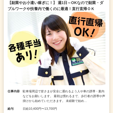
【副業やお小遣い稼ぎに！】 週1日～OKなので副業・ダ
ブルワークや扶養内で働くのに最適！直行直帰ＯＫ
仕事内容
駐車場周辺で皆さまが安全に通れるよう人や車の誘導・案内
などをお願いします。 最初は慣れるまで、歩行者の誘導や声
掛けから始めていただきます。 未経験で始め…
給与
日給10,400円〜13,700円