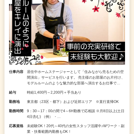
仕事内容
居住中ホームステージャーとして「住みながら売るための空
間演出」サービスを行います。 売主様のお部屋のお片付け、
モデルルームのような魅力的な部屋へ演出するお仕事で…
給与
時給1,400円～2,200円＋手当あり
勤務地
東京都（23区・都下）および近郊エリア ※直行直帰OK
勤務時間
9：30～17：00の間で4～6H勤務で応相談 ※月8日以上(土日
4日含む) （例） ・…
応募資格
未経験OK！20代～40代の女性スタッフ活躍中♪Wワーク・副
業・扶養範囲内勤務もOK！