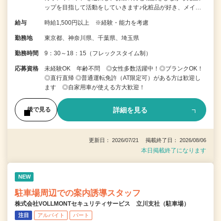
ップを目指して活動をしていきます♪化粧品が好き、メイ…
給与
時給1,500円以上 ※経験・能力を考慮
勤務地
東京都、神奈川県、千葉県、埼玉県
勤務時間
9：30～18：15（フレックスタイム制）
応募資格
未経験OK 年齢不問 ◎女性多数活躍中！◎ブランクOK！
◎直行直帰 ◎普通運転免許（AT限定可）がある方は歓迎し
ます ◎自家用車が使える方大歓迎！
詳細を見る
後で見る
更新日： 2026/07/21 掲載終了日： 2026/08/06
本日掲載終了になります
NEW
駐車場周辺での案内誘導スタッフ
株式会社VOLLMONTセキュリティサービス 立川支社（駐車場）
注目
アルバイト
パート