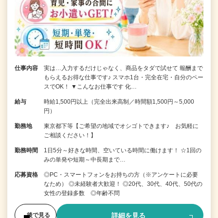
仕事内容
実は…入力するだけじゃなく、商品をタダで試せて 報酬まで
もらえるお得な仕事です♪ スマホ1台・完全在宅・自分のペー
スでOK！ ▼こんなお仕事です 化…
給与
時給1,500円以上（完全出来高制／時間額1,500円～5,000
円）
勤務地
東京都下等【ご希望の地域でオシゴトできます♪ お気軽に
ご相談ください！】
勤務時間
1日5分～好きな時間、空いている時間に働けます！ ☆1回の
みの単発や短期～中長期まで…
応募資格
◎PC・スマートフォンをお持ちの方（※アンケートに必要
なため） ◎未経験者大歓迎！ ◎20代、30代、40代、50代の
女性の登録多数 ◎年齢不問
詳細を見る
後で見る