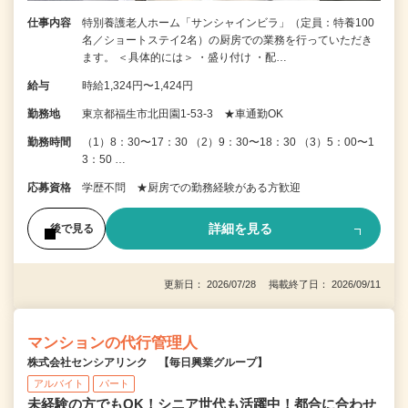
仕事内容
特別養護老人ホーム「サンシャインビラ」（定員：特養100
名／ショートステイ2名）の厨房での業務を行っていただき
ます。 ＜具体的には＞ ・盛り付け ・配…
給与
時給1,324円〜1,424円
勤務地
東京都福生市北田園1-53-3 ★車通勤OK
勤務時間
（1）8：30〜17：30 （2）9：30〜18：30 （3）5：00〜1
3：50 …
応募資格
学歴不問 ★厨房での勤務経験がある方歓迎
詳細を見る
後で見る
更新日： 2026/07/28 掲載終了日： 2026/09/11
マンションの代行管理人
株式会社センシアリンク 【毎日興業グループ】
アルバイト
パート
未経験の方でもOK！シニア世代も活躍中！都合に合わせ