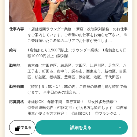
仕事内容
・店舗巡回ラウンダー業務 ・新店・改装陳列業務 のお仕事
をご案内しています。ご希望のお仕事をお知らせ下さい。 ※
ご登録頂いたご希望のエリアでお仕事が発生しま…
給与
1店舗あたり1,500円以上（ラウンダー業務） 1店舗当たり日
額10,000円以上（陳列業…
勤務地
東京都（世田谷区、練馬区、大田区、江戸川区、足立区、八
王子市、町田市、府中市、調布市、西東京市、新宿区、目黒
区、杉並区、板橋区、豊島区、渋谷区、港区、千代田区）
勤務時間
［時間］9：00～17：00の内、ご自身の勤務可能な時間で働
けます。 ※半日のみの場合も…
応募資格
未経験OK 年齢不問 直行直帰！ ◎女性多数活躍中！
◎普通運転免許（AT限定可）がある方は歓迎します ◎自家
用車が使える方大歓迎！ ◎副業OK！ ◎ブランクO…
詳細を見る
後で見る