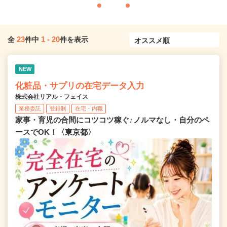
23
1
-
20
全
件中
件を表示
NEW
化粧品・サプリの在宅データ入力
株式会社リアル・フェイス
業務委託
登録制
在宅・内職
家事・育児の合間にコツコツ稼ぐ♪ノルマなし・自分のペ
ースでOK！〈東京都〉