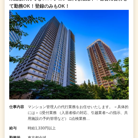
て勤務OK！登録のみもOK！
仕事内容
マンション管理人の代行業務をお任せいたします。 ＜具体的
には＞ □受付業務 （入居者様の対応、引越業者への指示、共
用施設の予約管理など） □点検業務…
給与
時給1,330円以上
勤務地
東京都全域