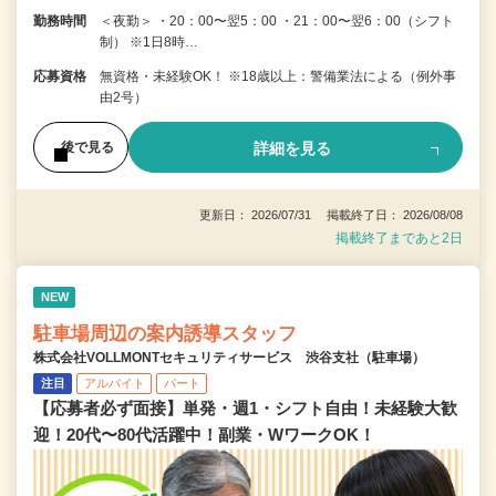
勤務時間
＜夜勤＞ ・20：00〜翌5：00 ・21：00〜翌6：00（シフト
制） ※1日8時…
応募資格
無資格・未経験OK！ ※18歳以上：警備業法による（例外事
由2号）
詳細を見る
後で見る
更新日： 2026/07/31 掲載終了日： 2026/08/08
掲載終了まであと2日
NEW
駐車場周辺の案内誘導スタッフ
株式会社VOLLMONTセキュリティサービス 渋谷支社（駐車場）
注目
アルバイト
パート
【応募者必ず面接】単発・週1・シフト自由！未経験大歓
迎！20代〜80代活躍中！副業・WワークOK！