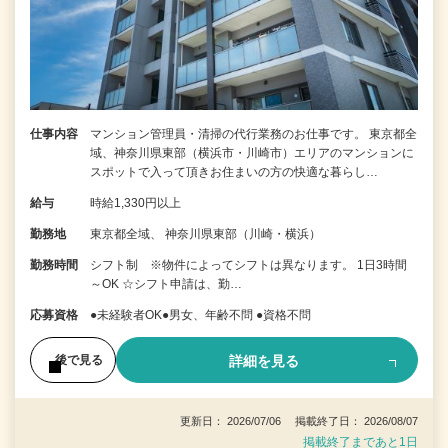
仕事内容
マンション管理員・清掃の代行業務のお仕事です。 東京都全
域、神奈川県東部（横浜市・川崎市）エリアのマンションに
スポットで入って頂きお住まいの方の快適な暮らし…
給与
時給1,330円以上
勤務地
東京都全域、 神奈川県東部（川崎・横浜）
勤務時間
シフト制 ※物件によってシフトは異なります。 1日3時間
～OK ☆シフト申請は、勤…
応募資格
●未経験者OK●男女、年齢不問 ●資格不問
詳細を見る
後で見る
更新日： 2026/07/06 掲載終了日： 2026/08/07
掲載終了まであと1日