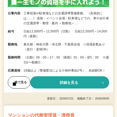
仕事内容
工事現場や駐車場などの交通誘導警備業務。 《具体的に
は……》 道路・イベント会場・駐車場などでの、車や歩行者
の交通誘導・整理・案内 ＜勤務地＞ …
給与
日給11,000円～12,500円（日勤） 日給12,500円～14,000
円（夜勤）
勤務地
東京都・神奈川県・埼玉県・千葉県全域 ☆現場多数あり
（直行・直帰OK）
勤務時間
《日勤》08：00～17：00 《夜勤》20：00～翌5：00 ※週
3日〜勤務O…
応募資格
18歳以上（警備業法による※例外事由2号）、未経験OK！
詳細を見る
後で見る
更新日： 2026/07/22 掲載終了日： 2026/09/05
マンションの代務管理員・清掃員