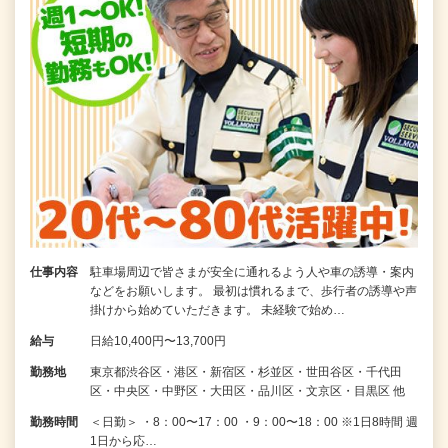
仕事内容
駐車場周辺で皆さまが安全に通れるよう人や車の誘導・案内
などをお願いします。 最初は慣れるまで、歩行者の誘導や声
掛けから始めていただきます。 未経験で始め…
給与
日給10,400円〜13,700円
勤務地
東京都渋谷区・港区・新宿区・杉並区・世田谷区・千代田
区・中央区・中野区・大田区・品川区・文京区・目黒区 他
勤務時間
＜日勤＞ ・8：00〜17：00 ・9：00〜18：00 ※1日8時間 週
1日から応…