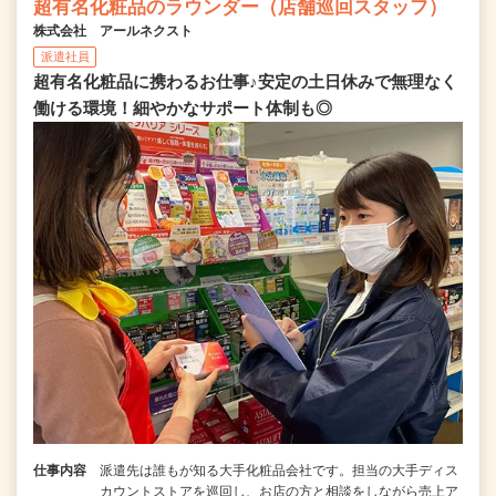
超有名化粧品のラウンダー（店舗巡回スタッフ）
株式会社 アールネクスト
派遣社員
超有名化粧品に携わるお仕事♪安定の土日休みで無理なく
働ける環境！細やかなサポート体制も◎
仕事内容
派遣先は誰もが知る大手化粧品会社です。担当の大手ディス
カウントストアを巡回し、お店の方と相談をしながら売上ア