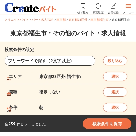
後で見る
閲覧履歴
会員登録
メニュー
クリエイトバイト・パート求人TOP
＞
東京都
＞
東京都23区外
＞
東京都福生市
＞
東京都福生市・そ
東京都福生市・その他のバイト・求人情報
検索条件の設定
絞り込む
エリア
東京都23区外(福生市)
選択
職種
指定しない
選択
条件
朝
選択
23
検索条件を保存
全
件ヒットしました