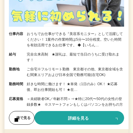
仕事内容
おうちでお仕事ができる『美容系モニター』として活躍して
ください！ 1案件の作業時間は5分〜10分程度。空いた時間
を有効活用できるお仕事です。 ◆【いろん…
給与
完全出来高制 ★謝礼は、最短で当日のうちに受け取れま
す！
勤務地
ご自宅※フルリモート勤務 東京都その他、東京都全域を含
む関東エリアおよび日本全国で勤務可能(在宅OK)
勤務時間
好きな時間に働けます！ ★単発（1日のみ）OK！ ★応募
後、即お仕事開始も可！ ★在…
応募資格
＜未経験者OK／年齢不問＞⇒★特に20代〜50代の女性の登
録多数★ ※スマートフォンもしくはパソコンをお持ちの方
詳細を見る
後で見る