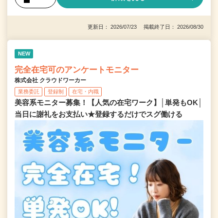
更新日： 2026/07/23 掲載終了日： 2026/08/30
NEW
完全在宅可のアンケートモニター
株式会社 クラウドワーカー
業務委託
登録制
在宅・内職
美容系モニター募集！【人気の在宅ワーク】│単発もOK│
当日に謝礼をお支払い★登録するだけでスグ働ける