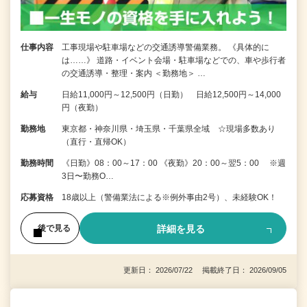
仕事内容
工事現場や駐車場などの交通誘導警備業務。 《具体的に
は……》 道路・イベント会場・駐車場などでの、車や歩行者
の交通誘導・整理・案内 ＜勤務地＞ …
給与
日給11,000円～12,500円（日勤） 日給12,500円～14,000
円（夜勤）
勤務地
東京都・神奈川県・埼玉県・千葉県全域 ☆現場多数あり
（直行・直帰OK）
勤務時間
《日勤》08：00～17：00 《夜勤》20：00～翌5：00 ※週
3日〜勤務O…
応募資格
18歳以上（警備業法による※例外事由2号）、未経験OK！
詳細を見る
後で見る
更新日： 2026/07/22 掲載終了日： 2026/09/05