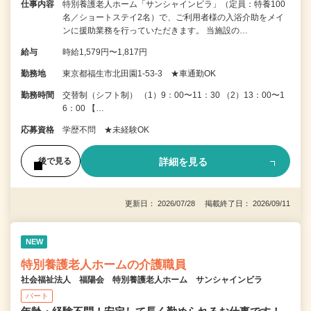
仕事内容
特別養護老人ホーム「サンシャインビラ」（定員：特養100
名／ショートステイ2名）で、ご利用者様の入浴介助をメイ
ンに援助業務を行っていただきます。 当施設の…
給与
時給1,579円〜1,817円
勤務地
東京都福生市北田園1-53-3 ★車通勤OK
勤務時間
交替制（シフト制） （1）9：00〜11：30 （2）13：00〜1
6：00 【…
応募資格
学歴不問 ★未経験OK
詳細を見る
後で見る
更新日： 2026/07/28 掲載終了日： 2026/09/11
NEW
特別養護老人ホームの介護職員
社会福祉法人 福陽会 特別養護老人ホーム サンシャインビラ
パート