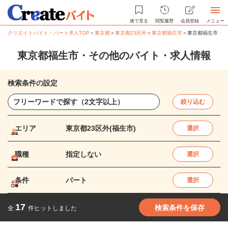
後で見る
閲覧履歴
会員登録
メニュー
クリエイトバイト・パート求人TOP
＞
東京都
＞
東京都23区外
＞
東京都福生市
＞
東京都福生市・そ
東京都福生市・その他のバイト・求人情報
検索条件の設定
絞り込む
エリア
東京都23区外(福生市)
選択
職種
指定しない
選択
条件
パート
選択
17
検索条件を保存
全
件ヒットしました