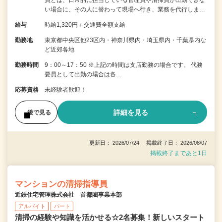
員とは、日常的に担当している管理員や清掃員が出勤できな
い場合に、その人に替わって現場へ行き、業務を代行しま…
給与
時給1,320円＋交通費全額支給
勤務地
東京都中央区他23区内・神奈川県内・埼玉県内・千葉県内な
ど近郊各地
勤務時間
9：00～17：50 ※上記の時間は支店勤務の場合です。 代務
要員として出勤の場合は各…
応募資格
未経験者歓迎！
詳細を見る
後で見る
更新日： 2026/07/24 掲載終了日： 2026/08/07
掲載終了まであと1日
マンションの清掃指導員
近鉄住宅管理株式会社 首都圏事業本部
アルバイト
パート
清掃の経験や知識を活かせる☆2名募集！新しいスタート