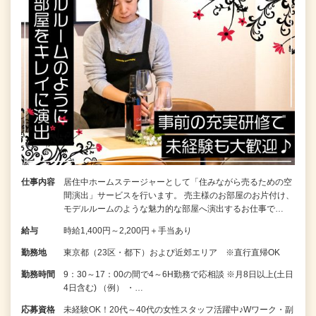
仕事内容
居住中ホームステージャーとして「住みながら売るための空
間演出」サービスを行います。 売主様のお部屋のお片付け、
モデルルームのような魅力的な部屋へ演出するお仕事で…
給与
時給1,400円～2,200円＋手当あり
勤務地
東京都（23区・都下）および近郊エリア ※直行直帰OK
勤務時間
9：30～17：00の間で4～6H勤務で応相談 ※月8日以上(土日
4日含む) （例） ・…
応募資格
未経験OK！20代～40代の女性スタッフ活躍中♪Wワーク・副