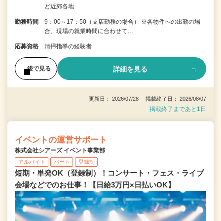
ど近郊各地
勤務時間
9：00～17：50（支店勤務の場合） ※各物件への出勤の場
合、現場の就業時間に合わせて…
応募資格
清掃指導の経験者
詳細を見る
後で見る
更新日： 2026/07/28 掲載終了日： 2026/08/07
掲載終了まであと1日
イベントの運営サポート
株式会社シアーズ イベント事業部
アルバイト
パート
登録制
短期・単発OK（登録制）！コンサート・フェス・ライブ
会場などでのお仕事！【日給3万円×日払いOK】