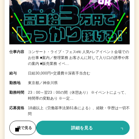
仕事内容
コンサート・ライブ・フェスetc 人気×レアイベント会場での
お仕事 ■案内／整理業務 お客さんに対して入り口の誘導や席
の案内 ■販売業務 イベ…
給与
日給30,000円+交通費※深夜手当含む
勤務地
東京都／神奈川県
勤務時間
23：00～翌23：00の間（休憩あり） ※イベントによって、
時間帯の変動あり ※一定…
応募資格
18歳以上（労働基準法第61条による）、経験・学歴は一切不
問
詳細を見る
後で見る