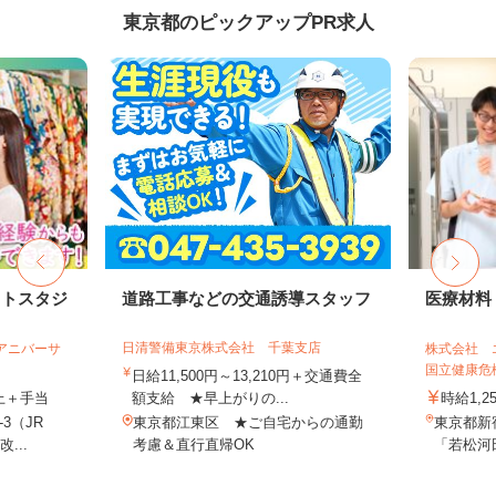
東京都のピックアップPR求人
ォトスタジ
道路工事などの交通誘導スタッフ
医療材料
日清警備東京株式会社 千葉支店
社アニバーサ
株式会社 
国立健康危機
日給11,500円～13,210円＋交通費全
以上＋手当
額支給 ★早上がりの...
時給1,2
3（JR
東京都江東区 ★ご自宅からの通勤
東京都新
...
考慮＆直行直帰OK
「若松河