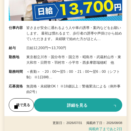
仕事内容
皆さまが安全に通れるよう人や車の誘導・案内などをお願い
します。 最初は慣れるまで、歩行者の誘導や声掛けから始め
ていただきます。 未経験で始めた方がほとん…
給与
日給12,200円〜13,700円
勤務地
東京都立川市・国分寺市・国立市・昭島市・武蔵村山市・東
大和市・日野市・羽村市・小平市・西多摩郡瑞穂町 他
勤務時間
＜夜勤＞ ・20：00〜翌5：00 ・21：00〜翌6：00（シフト
制） ※1日8時…
応募資格
無資格・未経験OK！ ※18歳以上：警備業法による（例外事
由2号）
詳細を見る
後で見る
更新日： 2026/07/31 掲載終了日： 2026/08/08
掲載終了まであと2日