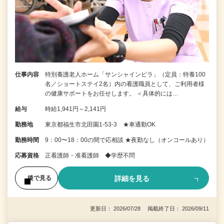
仕事内容
特別養護老人ホーム「サンシャインビラ」（定員：特養100
名／ショートステイ2名）内の看護職員として、ご利用者様
の健康サポートをお任せします。 ＜具体的には…
給与
時給1,941円～2,141円
勤務地
東京都福生市北田園1-53-3 ★車通勤OK
勤務時間
9：00〜18：00の間で応相談 ★夜勤なし（オンコールあり）
応募資格
正看護師・准看護師 ◆学歴不問
詳細を見る
後で見る
更新日： 2026/07/28 掲載終了日： 2026/09/11