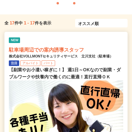
17
1
-
17
全
件中
件を表示
NEW
駐車場周辺での案内誘導スタッフ
株式会社VOLLMONTセキュリティサービス 立川支社（駐車場）
注目
アルバイト
パート
【副業やお小遣い稼ぎに！】 週1日～OKなので副業・ダ
ブルワークや扶養内で働くのに最適！直行直帰ＯＫ