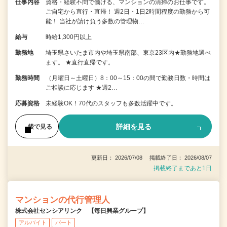
仕事内容
資格・経験不問で働ける、マンションの清掃のお仕事です。
ご自宅から直行・直帰！ 週2日・1日2時間程度の勤務から可
能！ 当社が請け負う多数の管理物…
給与
時給1,300円以上
勤務地
埼玉県さいたま市内や埼玉県南部、東京23区内★勤務地選べ
ます。 ★直行直帰です。
勤務時間
（月曜日～土曜日）8：00～15：00の間で勤務日数・時間は
ご相談に応じます ★週2…
応募資格
未経験OK！70代のスタッフも多数活躍中です。
詳細を見る
後で見る
更新日： 2026/07/08 掲載終了日： 2026/08/07
掲載終了まであと1日
マンションの代行管理人
株式会社センシアリンク 【毎日興業グループ】
アルバイト
パート