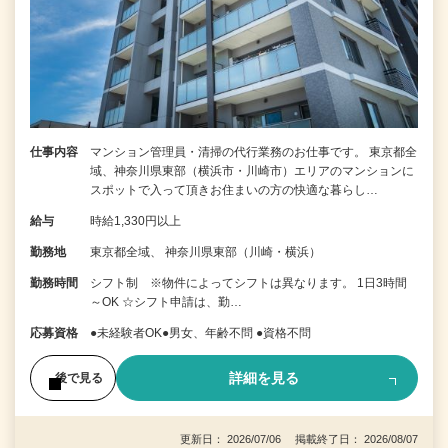
仕事内容
マンション管理員・清掃の代行業務のお仕事です。 東京都全
域、神奈川県東部（横浜市・川崎市）エリアのマンションに
スポットで入って頂きお住まいの方の快適な暮らし…
給与
時給1,330円以上
勤務地
東京都全域、 神奈川県東部（川崎・横浜）
勤務時間
シフト制 ※物件によってシフトは異なります。 1日3時間
～OK ☆シフト申請は、勤…
応募資格
●未経験者OK●男女、年齢不問 ●資格不問
詳細を見る
後で見る
更新日： 2026/07/06 掲載終了日： 2026/08/07