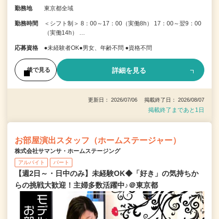
勤務地
東京都全域
勤務時間
＜シフト制＞ 8：00～17：00（実働8h） 17：00～翌9：00
（実働14h） …
応募資格
●未経験者OK●男女、年齢不問 ●資格不問
詳細を見る
後で見る
更新日： 2026/07/06 掲載終了日： 2026/08/07
掲載終了まであと1日
お部屋演出スタッフ（ホームステージャー）
株式会社サマンサ・ホームステージング
アルバイト
パート
【週2日～・日中のみ】未経験OK◆「好き」の気持ちか
らの挑戦大歓迎！主婦多数活躍中♪＠東京都