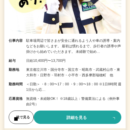
仕事内容
駐車場周辺で皆さまが安全に通れるよう人や車の誘導・案内
などをお願いします。 最初は慣れるまで、歩行者の誘導や声
掛けから始めていただきます。 未経験で始め…
給与
日給10,400円〜13,700円
勤務地
東京都立川市・国分寺市・国立市・昭島市・武蔵村山市・東
大和市・日野市・羽村市・小平市・西多摩郡瑞穂町 他
勤務時間
＜日勤＞ ・8：00〜17：00 ・9：00〜18：00 ※1日8時間 週
1日から応…
応募資格
無資格・未経験OK！ ※18歳以上：警備業法による（例外事
由2号）
詳細を見る
後で見る