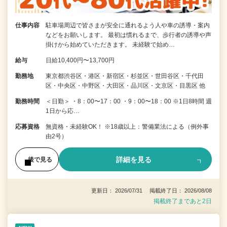
仕事内容
駐車場周辺で皆さまが安全に通れるよう人や車の誘導・案内
などをお願いします。 最初は慣れるまで、歩行者の誘導や声
掛けから始めていただきます。 未経験で始め…
給与
日給10,400円〜13,700円
勤務地
東京都渋谷区・港区・新宿区・杉並区・世田谷区・千代田
区・中央区・中野区・大田区・品川区・文京区・目黒区 他
勤務時間
＜日勤＞ ・8：00〜17：00 ・9：00〜18：00 ※1日8時間 週
1日から応…
応募資格
無資格・未経験OK！ ※18歳以上：警備業法による（例外事
由2号）
詳細を見る
後で見る
更新日： 2026/07/31 掲載終了日： 2026/08/08
掲載終了まであと2日