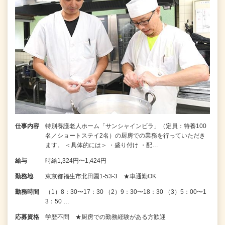
仕事内容
特別養護老人ホーム「サンシャインビラ」（定員：特養100
名／ショートステイ2名）の厨房での業務を行っていただき
ます。 ＜具体的には＞ ・盛り付け ・配…
給与
時給1,324円〜1,424円
勤務地
東京都福生市北田園1-53-3 ★車通勤OK
勤務時間
（1）8：30〜17：30 （2）9：30〜18：30 （3）5：00〜1
3：50 …
応募資格
学歴不問 ★厨房での勤務経験がある方歓迎