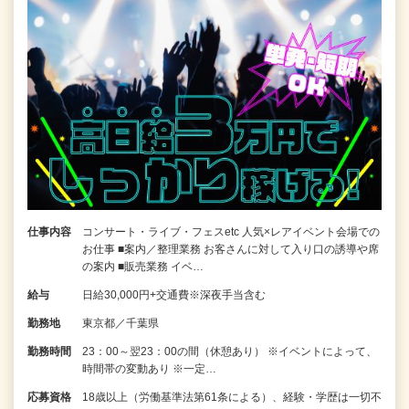
仕事内容
コンサート・ライブ・フェスetc 人気×レアイベント会場での
お仕事 ■案内／整理業務 お客さんに対して入り口の誘導や席
の案内 ■販売業務 イベ…
給与
日給30,000円+交通費※深夜手当含む
勤務地
東京都／千葉県
勤務時間
23：00～翌23：00の間（休憩あり） ※イベントによって、
時間帯の変動あり ※一定…
応募資格
18歳以上（労働基準法第61条による）、経験・学歴は一切不