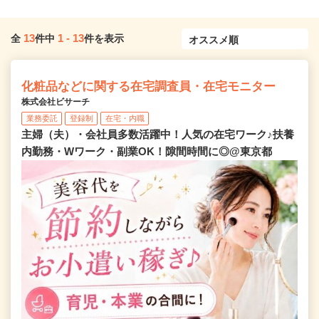
13
1
-
13
全
件中
件を表示
化粧品などに関する在宅調査員・在宅モニター
株式会社ビサーチ
業務委託
登録制
在宅・内職
主婦（夫）・会社員多数活躍中！人気の在宅ワーク♪扶養
内勤務・Wワーク・副業OK！隙間時間に◎@東京都