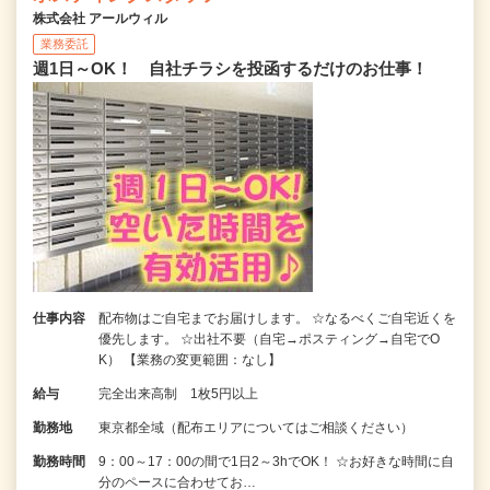
株式会社 アールウィル
業務委託
週1日～OK！ 自社チラシを投函するだけのお仕事！
仕事内容
配布物はご自宅までお届けします。 ☆なるべくご自宅近くを
優先します。 ☆出社不要（自宅→ポスティング→自宅でO
K） 【業務の変更範囲：なし】
給与
完全出来高制 1枚5円以上
勤務地
東京都全域（配布エリアについてはご相談ください）
勤務時間
9：00～17：00の間で1日2～3hでOK！ ☆お好きな時間に自
分のペースに合わせてお…