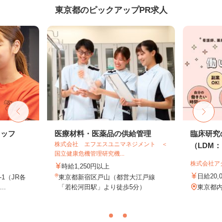
東京都のピックアップPR求人
タッフ
医療材料・医薬品の供給管理
臨床研究
株式会社 エフエスユニマネジメント ＜
（LDM：L
国立健康危機管理研究機...
株式会社ア
時給1,250円以上
日給20,
-1（JR各
東京都新宿区戸山（都営大江戸線
..
「若松河田駅」より徒歩5分）
東京都