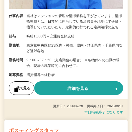
仕事内容
当社はマンションの管理や清掃業務を手がけています。清掃
指導員とは、日常的に担当している清掃員を現地にて研修・
指導していただいたり、定期的に行われる定期清掃の立ち…
給与
時給1,500円＋交通費全額支給
勤務地
東京都中央区他23区内・神奈川県内・埼玉県内・千葉県内な
ど近郊各地
勤務時間
9：00～17：50（支店勤務の場合） ※各物件への出勤の場
合、現場の就業時間に合わせて…
応募資格
清掃指導の経験者
詳細を見る
後で見る
更新日： 2026/07/28 掲載終了日： 2026/08/07
本日掲載終了になります
ポスティングスタッフ