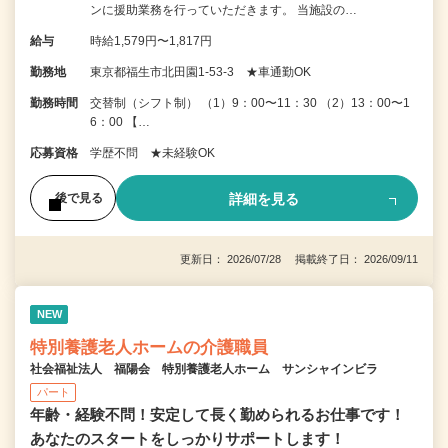
ンに援助業務を行っていただきます。 当施設の…
給与
時給1,579円〜1,817円
勤務地
東京都福生市北田園1-53-3 ★車通勤OK
勤務時間
交替制（シフト制） （1）9：00〜11：30 （2）13：00〜1
6：00 【…
応募資格
学歴不問 ★未経験OK
詳細を見る
後で見る
更新日： 2026/07/28 掲載終了日： 2026/09/11
NEW
特別養護老人ホームの介護職員
社会福祉法人 福陽会 特別養護老人ホーム サンシャインビラ
パート
年齢・経験不問！安定して長く勤められるお仕事です！
あなたのスタートをしっかりサポートします！