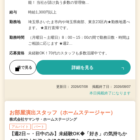
能！ 当社が請け負う多数の管理物…
給与
時給1,300円以上
勤務地
埼玉県さいたま市内や埼玉県南部、東京23区内★勤務地選べ
ます。 ★直行直帰です。
勤務時間
（月曜日～土曜日）8：00～15：00の間で勤務日数・時間は
ご相談に応じます ★週2…
応募資格
未経験OK！70代のスタッフも多数活躍中です。
詳細を見る
後で見る
更新日： 2026/07/08 掲載終了日： 2026/08/07
本日掲載終了になります
お部屋演出スタッフ（ホームステージャー）
株式会社サマンサ・ホームステージング
アルバイト
パート
【週2日～・日中のみ】未経験OK◆「好き」の気持ちか