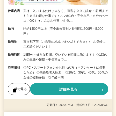
仕事内容
実は…入力するだけじゃなく、商品をタダで試せて 報酬まで
もらえるお得な仕事です♪ スマホ1台・完全在宅・自分のペー
スでOK！ ▼こんなお仕事です 化…
給与
時給1,500円以上（完全出来高制／時間額1,500円～5,000
円）
勤務地
東京都下等【ご希望の地域でオシゴトできます♪ お気軽に
ご相談ください！】
勤務時間
1日5分～好きな時間、空いている時間に働けます！ ☆1回の
みの単発や短期～中長期まで…
応募資格
◎PC・スマートフォンをお持ちの方（※アンケートに必要
なため） ◎未経験者大歓迎！ ◎20代、30代、40代、50代の
女性の登録多数 ◎年齢不問
詳細を見る
後で見る
更新日： 2026/07/23 掲載終了日： 2026/08/30