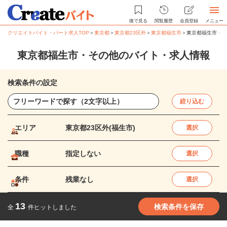
後で見る
閲覧履歴
会員登録
メニュー
クリエイトバイト・パート求人TOP
＞
東京都
＞
東京都23区外
＞
東京都福生市
＞
東京都福生市・そ
東京都福生市・その他のバイト・求人情報
検索条件の設定
絞り込む
エリア
東京都23区外(福生市)
選択
職種
指定しない
選択
条件
残業なし
選択
13
検索条件を保存
全
件ヒットしました