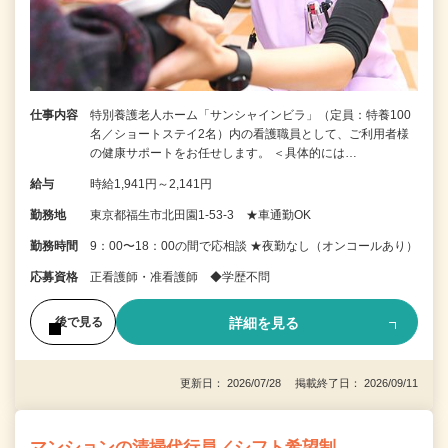
仕事内容
特別養護老人ホーム「サンシャインビラ」（定員：特養100
名／ショートステイ2名）内の看護職員として、ご利用者様
の健康サポートをお任せします。 ＜具体的には…
給与
時給1,941円～2,141円
勤務地
東京都福生市北田園1-53-3 ★車通勤OK
勤務時間
9：00〜18：00の間で応相談 ★夜勤なし（オンコールあり）
応募資格
正看護師・准看護師 ◆学歴不問
詳細を見る
後で見る
更新日： 2026/07/28 掲載終了日： 2026/09/11
マンションの清掃代行員／シフト希望制