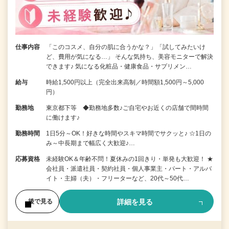
仕事内容
「このコスメ、自分の肌に合うかな？」「試してみたいけ
ど、費用が気になる…」 そんな気持ち、美容モニターで解決
できます♪ 気になる化粧品・健康食品・サプリメン…
給与
時給1,500円以上（完全出来高制／時間額1,500円～5,000
円）
勤務地
東京都下等 ◆勤務地多数♪ご自宅やお近くの店舗で間時間
に働けます♪
勤務時間
1日5分～OK！好きな時間やスキマ時間でサクッと♪ ☆1日の
み～中長期まで幅広く大歓迎♪…
応募資格
未経験OK＆年齢不問！夏休みの1回きり・単発も大歓迎！ ★
会社員・派遣社員・契約社員・個人事業主・パート・アルバ
イト・主婦（夫）・フリーターなど、20代～50代…
詳細を見る
後で見る