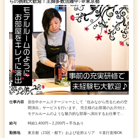
らの挑戦大歓迎！主婦多数活躍中♪＠東京都
仕事内容
居住中ホームステージャーとして「住みながら売るための空
間演出」サービスを行います。 売主様のお部屋のお片付け、
モデルルームのような魅力的な部屋へ演出するお仕事で…
給与
時給1,400円～2,200円＋手当あり
勤務地
東京都（23区・都下）および近郊エリア ※直行直帰OK