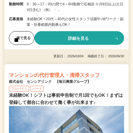
勤務時間
9：30～17：00の間で4～6H勤務で応相談 ※月8日以上(土日
4日含む) （例） ・…
応募資格
未経験OK！20代～40代の女性スタッフ活躍中♪Wワーク・副
業・扶養範囲内勤務もOK！
詳細を見る
後で見る
更新日： 2026/03/04 掲載終了日： 2026/09/30
マンションの代行管理人・清掃スタッフ
株式会社 センシアリンク 【毎日興業グループ】
アルバイト
パート
未経験OK！シフトは事前申告制で月1回でもOK！まずは
登録して都合に合わせて働く事が出来ます♪