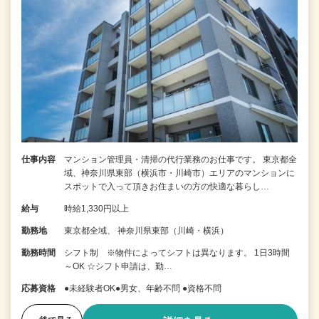
仕事内容
マンション管理員・清掃の代行業務のお仕事です。 東京都全
域、神奈川県東部（横浜市・川崎市）エリアのマンションに
スポットで入って頂きお住まいの方の快適な暮らし…
給与
時給1,330円以上
勤務地
東京都全域、 神奈川県東部（川崎・横浜）
勤務時間
シフト制 ※物件によってシフトは異なります。 1日3時間
～OK ☆シフト申請は、勤…
応募資格
●未経験者OK●男女、年齢不問 ●資格不問