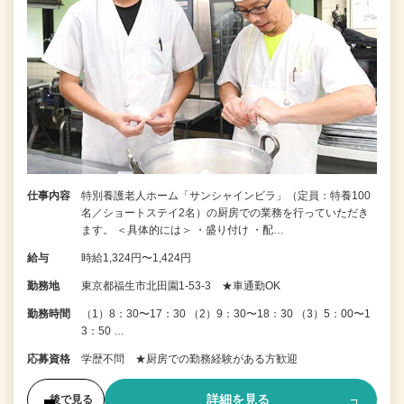
仕事内容
特別養護老人ホーム「サンシャインビラ」（定員：特養100
名／ショートステイ2名）の厨房での業務を行っていただき
ます。 ＜具体的には＞ ・盛り付け ・配…
給与
時給1,324円〜1,424円
勤務地
東京都福生市北田園1-53-3 ★車通勤OK
勤務時間
（1）8：30〜17：30 （2）9：30〜18：30 （3）5：00〜1
3：50 …
応募資格
学歴不問 ★厨房での勤務経験がある方歓迎
詳細を見る
後で見る