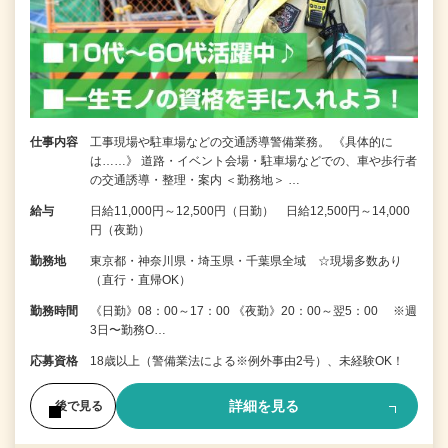
仕事内容
工事現場や駐車場などの交通誘導警備業務。 《具体的に
は……》 道路・イベント会場・駐車場などでの、車や歩行者
の交通誘導・整理・案内 ＜勤務地＞ …
給与
日給11,000円～12,500円（日勤） 日給12,500円～14,000
円（夜勤）
勤務地
東京都・神奈川県・埼玉県・千葉県全域 ☆現場多数あり
（直行・直帰OK）
勤務時間
《日勤》08：00～17：00 《夜勤》20：00～翌5：00 ※週
3日〜勤務O…
応募資格
18歳以上（警備業法による※例外事由2号）、未経験OK！
詳細を見る
後で見る