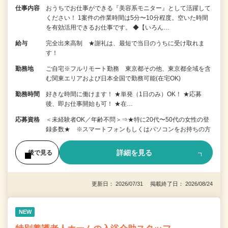
仕事内容
おうちでお仕事ができる『美容系モニター』として活躍して
ください！ 1案件の作業時間は5分〜10分程度。空いた時間
を有効活用できるお仕事です。 ◆【いろん…
給与
完全出来高制 ★謝礼は、最短で当日のうちに受け取れま
す！
勤務地
ご自宅※フルリモート勤務 東京都その他、東京都全域を含
む関東エリアおよび日本全国で勤務可能(在宅OK)
勤務時間
好きな時間に働けます！ ★単発（1日のみ）OK！ ★応募
後、即お仕事開始も可！ ★在…
応募資格
＜未経験者OK／年齢不問＞⇒★特に20代〜50代の女性の登
録多数★ ※スマートフォンもしくはパソコンをお持ちの方
詳細を見る
後で見る
更新日： 2026/07/31 掲載終了日： 2026/08/24
NEW